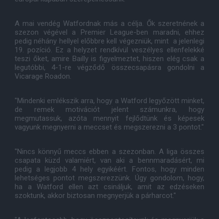
A mai vendég Watfordnak más a célja. Ők szeretnének a
szezon végével a Premier League-ben maradni, ehhez
pedig néhány hellyel előbbre kell végezniük, mint a jelenlegi
19. pozíció. Ez a helyzet rendkívül veszélyes ellenfelekké
teszi őket, amire Bailly is figyelmeztet, hiszen elég csak a
legutóbbi, 4-1-re végződő összecsapásra gondolni a
Vicarage Roadon.
"Mindenki emlékszik arra, hogy a Watford legyőzött minket,
de remek motivációt jelent számunkra, hogy
megmutassuk, azóta mennyit fejlődtünk és képesek
vagyunk megnyerni a meccset és megszerezni a 3 pontot."
"Nincs könnyű meccs ebben a szezonban. A liga összes
csapata küzd valamiért, van aki a bennmaradásért, mi
pedig a legjobb 4 hely egyikéért. Fontos, hogy minden
lehetséges pontot megszerezzünk. Úgy gondolom, hogy,
ha a Watford ellen azt csináljuk, amit az edzéseken
szoktunk, akkor biztosan megnyerjük a párharcot."