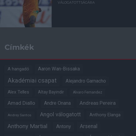
VÁLOGATOTTSÁGÁRA
Címkék
Aaron Wan-Bissaka
A hangadó
Akadémiai csapat
Alejandro Garnacho
Alex Telles
Altay Bayindir
Alvaro Fernandez
Amad Diallo
Andre Onana
Andreas Pereira
Angol válogatott
Anthony Elanga
Andrey Santos
Anthony Martial
Arsenal
Antony