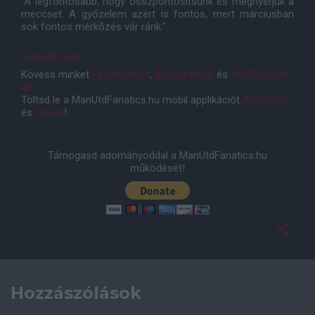
"A legfontosabb, hogy összpontosítsunk és megnyerjük a
meccset. A győzelem azért is fontos, mert márciusban
sok fontos mérkőzés vár ránk."
manutd.com
Kövess minket
Facebookon
,
Instagramon
és
YouTube-on
is!
Töltsd le a ManUtdFanatics.hu mobil applikációt
Androidra
és
iOS-re
!
Támogasd adományoddal a ManUtdFanatics.hu
működését!
Hozzászólások