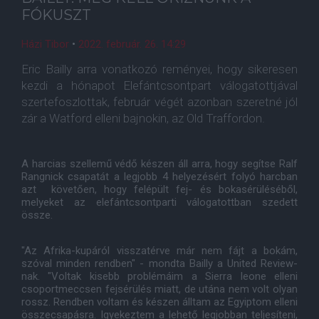
FÓKUSZT
Házi Tibor
•
2022. február. 26. 14:29
Eric Bailly arra vonatkozó reményei, hogy sikeresen
kezdi a hónapot Elefántcsontpart válogatottjával
szertefoszlottak, február végét azonban szeretné jól
zár a Watford elleni bajnokin, az Old Traffordon.
A harcias szellemű védő készen áll arra, hogy segítse Ralf
Rangnick csapatát a legjobb 4 helyezésért folyó harcban
azt követően, hogy felépült fej- és bokasérüléséből,
melyeket az elefántcsontparti válogatottban szedett
össze.
"Az Afrika-kupáról visszatérve már nem fájt a bokám,
szóval minden rendben" - mondta Bailly a United Review-
nak. "Voltak kisebb problémáim a Sierra leone elleni
csoportmeccsen fejsérülés miatt, de utána nem volt olyan
rossz. Rendben voltam és készen álltam az Egyiptom elleni
összecsapásra. Igyekeztem a lehető legjobban teljesíteni,