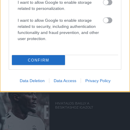
I want to allow Google to enable storage
Támogasd adományoddal
related to personalization.
a ManUtdFanatics.hu működését!
I want to allow Google to enable storage
related to security, including authentication
functionality and fraud prevention, and other
user protection.
Kapcsolódó hírek
CONFIRM
ERIC BAILLY
Data Deletion
Data Access
Privacy Policy
HIVATALOS: BAILLY A
BESIKTASHOZ IGAZOLT