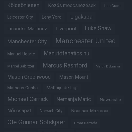
Kölcsönlesen
Közös meccsnézések
Lee Grant
Ligakupa
Leny Yoro
Leicester City
Luke Shaw
Lisandro Martinez
Liverpool
Manchester United
Manchester City
Manutdfanatics.hu
Manuel Ugarte
Marcus Rashford
Marcel Sabitzer
Martin Dubravka
Mason Greenwood
Mason Mount
Matheus Cunha
Matthijs de Ligt
Michael Carrick
Nemanja Matic
Newcastle
Női csapat
Noussair Mazraoui
Norwich City
Ole Gunnar Solskjaer
Omar Berrada