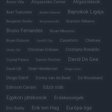
Átigazolások
Átigazolási Center
Aston Villa
Bajnokok Ligája
Axel Tuanzebe
Ayden Heaven
Benjamin Sesko
Brandon Williams
Bournemouth
Bruno Fernandes
Bryan Mbeumo
Casemiro
Chelsea
Bryan Robson
Cardiff City
Christian Eriksen
Cristiano Ronaldo
Chido Obi
David De Gea
Crystal Palace
Darren Fletcher
Dean Henderson
David Gill
Diego Leon
Diogo Dalot
Donny van de Beek
Ed Woodward
Edinson Cavani
Edzői stáb
Egykori játékosok
Érdekességek
Erik ten Hag
Európa-liga
Eric Bailly