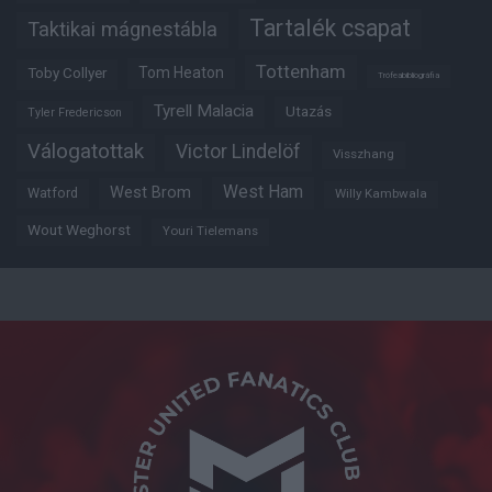
Tartalék csapat
Taktikai mágnestábla
Tottenham
Tom Heaton
Toby Collyer
Trófeabibliográfia
Tyrell Malacia
Utazás
Tyler Fredericson
Válogatottak
Victor Lindelöf
Visszhang
West Ham
West Brom
Watford
Willy Kambwala
Wout Weghorst
Youri Tielemans