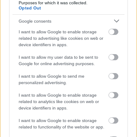
Purposes for which it was collected.
Paris Saint-Germain
vs
Opted Out
Manchester United
Google consents
Felkészülési szezon 4. mérkőzés
I want to allow Google to enable storage
Nya Ullevi, Göteborg
related to advertising like cookies on web or
2026-08-08 17:00
device identifiers in apps.
2 nap 0 óra 15 perc 25 másodperc
I want to allow my user data to be sent to
Google for online advertising purposes.
Leeds United
vs
Manchester United
2026-08-12 20:30
I want to allow Google to send me
personalized advertising.
AC Milan
vs
Manchester United
2026-08-15 18:00
I want to allow Google to enable storage
ELŐZŐ MÉRKŐZÉSEK
related to analytics like cookies on web or
device identifiers in apps.
Támogatás
I want to allow Google to enable storage
related to functionality of the website or app.