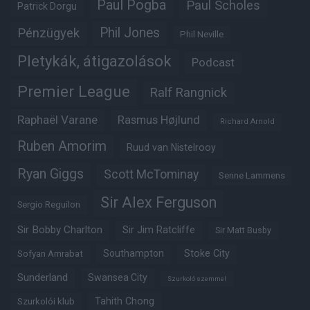
Paul Pogba
Paul Scholes
Patrick Dorgu
Phil Jones
Pénzügyek
Phil Neville
Pletykák, átigazolások
Podcast
Premier League
Ralf Rangnick
Raphaël Varane
Rasmus Højlund
Richard Arnold
Ruben Amorim
Ruud van Nistelrooy
Ryan Giggs
Scott McTominay
Senne Lammens
Sir Alex Ferguson
Sergio Reguilon
Sir Bobby Charlton
Sir Jim Ratcliffe
Sir Matt Busby
Southampton
Stoke City
Sofyan Amrabat
Sunderland
Swansea City
Szurkoló szemmel
Tahith Chong
Szurkolói klub