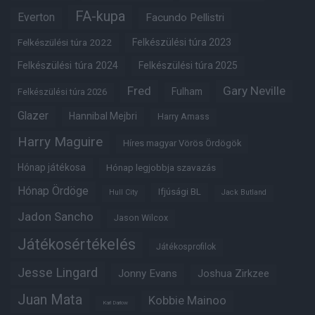
FA-kupa
Everton
Facundo Pellistri
Felkészülési túra 2022
Felkészülési túra 2023
Felkészülési túra 2024
Felkészülési túra 2025
Fred
Gary Neville
Fulham
Felkészülési túra 2026
Glazer
Hannibal Mejbri
Harry Amass
Harry Maguire
Híres magyar Vörös Ördögök
Hónap játékosa
Hónap legjobbja szavazás
Hónap Ördöge
Ifjúsági BL
Hull City
Jack Butland
Jadon Sancho
Jason Wilcox
Játékosértékelés
Játékosprofilok
Jesse Lingard
Jonny Evans
Joshua Zirkzee
Juan Mata
Kobbie Mainoo
Karl Darlow