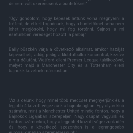
de nem volt szerencsénk a büntetőknél."
"Úgy gondolom, hogy képesek lettünk volna megnyerni a
trófeát, de el kell fogadnunk, hogy a büntetőknél soha nem
lehet megjósolni, hogy mi fog történni. Sajnos a mi
esetünkben vereséget hozott a párbaj."
Bailly büszkén várja a következő alkalmat, amikor hazáját
képviselheti, addig pedig a klubfutballra koncentrál, kezdve
a ma délutáni, Watford elleni Premier League találkozóval,
melyet majd a Manchester City és a Tottenham elleni
bajnokik követnek márciusban.
"Az a célunk, hogy minél több meccset megnyerjünk és a
legjobb 4 között végezzünk a bajnokságban. Egy olyan klub
számára, mint a Manchester United mindig fontos, hogy a
Bajnokok Ligájában szerepeljen. Nagy csapat vagyunk és
fontos számunkra, hogy a legjobb 4 között végezzünk idén
és, hogy a következő szezonban is a legrangosabb
európai kupában szerepelhessünk."