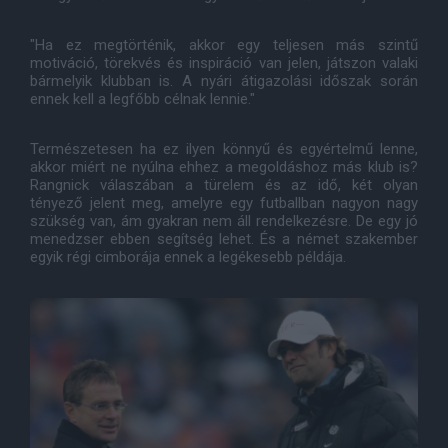
"Ha ez megtörténik, akkor egy teljesen más szintű
motiváció, törekvés és inspiráció van jelen, játszon valaki
bármelyik klubban is. A nyári átigazolási időszak során
ennek kell a legfőbb célnak lennie."
Természetesen ha ez ilyen könnyű és egyértelmű lenne,
akkor miért ne nyúlna ehhez a megoldáshoz más klub is?
Rangnick válaszában a türelem és az idő, két olyan
tényező jelent meg, amelyre egy futballban nagyon nagy
szükség van, ám gyakran nem áll rendelkezésre. De egy jó
menedzser ebben segítség lehet. És a német szakember
egyik régi cimborája ennek a legékesebb példája.