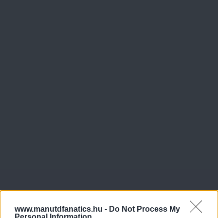
www.manutdfanatics.hu -
Do Not Process My
Personal Information