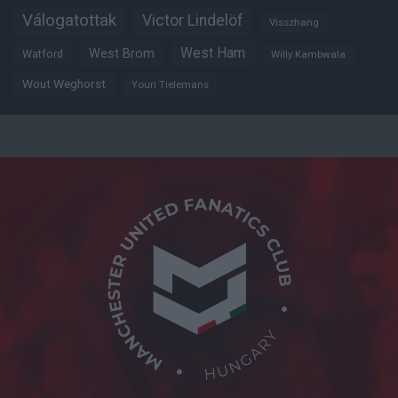
Válogatottak
Victor Lindelöf
Visszhang
West Ham
West Brom
Watford
Willy Kambwala
Wout Weghorst
Youri Tielemans