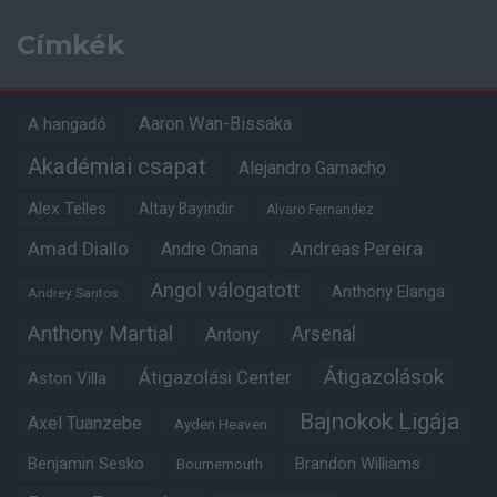
Címkék
Aaron Wan-Bissaka
A hangadó
Akadémiai csapat
Alejandro Garnacho
Alex Telles
Altay Bayindir
Alvaro Fernandez
Amad Diallo
Andre Onana
Andreas Pereira
Angol válogatott
Anthony Elanga
Andrey Santos
Anthony Martial
Arsenal
Antony
Átigazolások
Átigazolási Center
Aston Villa
Bajnokok Ligája
Axel Tuanzebe
Ayden Heaven
Benjamin Sesko
Brandon Williams
Bournemouth