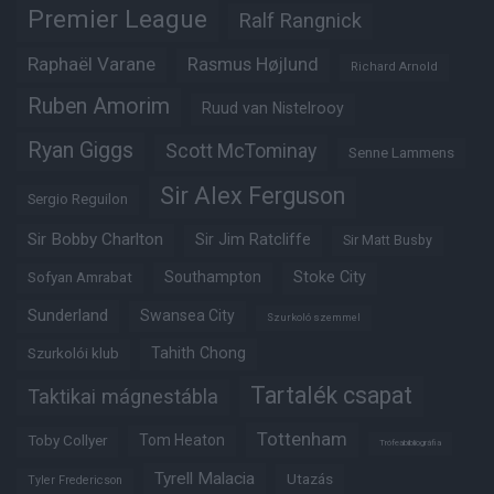
Premier League
Ralf Rangnick
Raphaël Varane
Rasmus Højlund
Richard Arnold
Ruben Amorim
Ruud van Nistelrooy
Ryan Giggs
Scott McTominay
Senne Lammens
Sir Alex Ferguson
Sergio Reguilon
Sir Bobby Charlton
Sir Jim Ratcliffe
Sir Matt Busby
Southampton
Stoke City
Sofyan Amrabat
Sunderland
Swansea City
Szurkoló szemmel
Tahith Chong
Szurkolói klub
Tartalék csapat
Taktikai mágnestábla
Tottenham
Tom Heaton
Toby Collyer
Trófeabibliográfia
Tyrell Malacia
Utazás
Tyler Fredericson