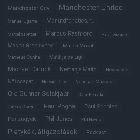
Manchester United
Manchester City
Manutdfanatics.hu
Manuel Ugarte
Marcus Rashford
Marcel Sabitzer
Martin Dubravka
Mason Greenwood
Mason Mount
Matheus Cunha
Matthijs de Ligt
Michael Carrick
Nemanja Matic
Newcastle
Női csapat
Noussair Mazraoui
Norwich City
Ole Gunnar Solskjaer
Omar Berrada
Paul Pogba
Paul Scholes
Patrick Dorgu
Phil Jones
Pénzügyek
Phil Neville
Pletykák, átigazolások
Podcast