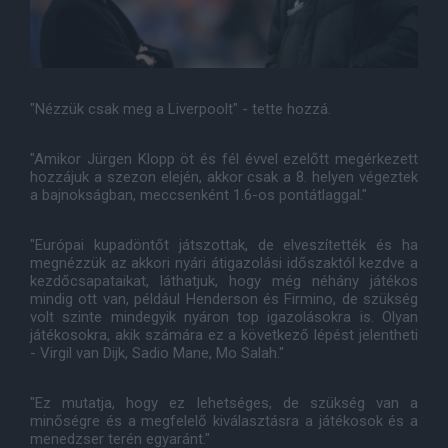
"Nézzük csak meg a Liverpoolt" - tette hozzá.
"Amikor Jürgen Klopp öt és fél évvel ezelőtt megérkezett
hozzájuk a szezon elején, akkor csak a 8. helyen végeztek
a bajnokságban, meccsenként 1.6-os pontátlaggal."
"Európai kupadöntőt játszottak, de elveszítették és ha
megnézzük az akkori nyári átigazolási időszaktól kezdve a
kezdőcsapataikat, láthatjuk, hogy még néhány játékos
mindig ott van, például Henderson és Firmino, de szükség
volt szinte mindegyik nyáron top igazolásokra is. Olyan
játékosokra, akik számára ez a következő lépést jelentheti
- Virgil van Dijk, Sadio Mane, Mo Salah."
"Ez mutatja, hogy ez lehetséges, de szükség van a
minőségre és a megfelelő kiválasztásra a játékosok és a
menedzser terén egyaránt."