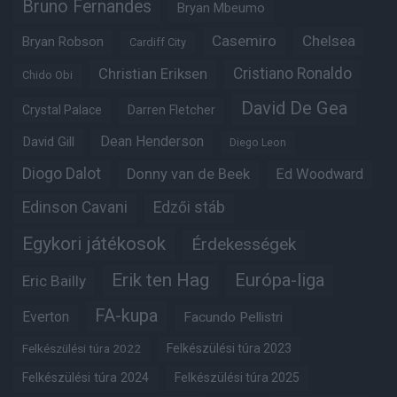
Bruno Fernandes
Bryan Mbeumo
Casemiro
Chelsea
Bryan Robson
Cardiff City
Christian Eriksen
Cristiano Ronaldo
Chido Obi
David De Gea
Crystal Palace
Darren Fletcher
Dean Henderson
David Gill
Diego Leon
Diogo Dalot
Donny van de Beek
Ed Woodward
Edinson Cavani
Edzői stáb
Egykori játékosok
Érdekességek
Erik ten Hag
Európa-liga
Eric Bailly
FA-kupa
Everton
Facundo Pellistri
Felkészülési túra 2022
Felkészülési túra 2023
Felkészülési túra 2024
Felkészülési túra 2025