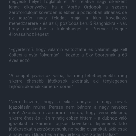
negyedik helyét foglalták el. Az relatíve nagy sikerként
lenne elkönyvelve, ha a Vörös Ördögök a szezon
zárófordulóját követően is ebben a pozícióban állnának, de
az igazán nagy feladat majd a klub következő
menedzserére - és az új pozícóba kerülő Rangnickra - vár,
hogy csökkentse a különbséget a Premier League
éllovasaihoz képest.
"Egyértelmű, hogy valamin változtatni és valamit újjá kell
építeni a nyár folyamán" - kezdte a Sky Sportsnak a 63
éves edző.
"A csapat javára az válna, ha még tehetségesebb, még
sikerre éhesebb játékosok alkotnák, aki ténylegesen
fejlődni akarnak karrierük során."
"Nem hiszem, hogy a siker annyira a nagy nevek
igazolásán múlna. Persze nem bánom a nagy neveket
sem! Azonban számomra fontos, hogy versenyképes,
sikerre éhes és - én mindig ebben hittem - a klubhoz való
igazolást a karriere logikus következő lépésének látó
játékosokat szerződtessünk, ne pedig olyanokat, akik csak
a nagy nevű klubot és a nagy értékű szerződést látják."