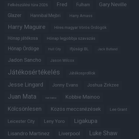
Fred
Gary Neville
Fulham
Felkészülési túra 2026
Glazer
Hannibal Mejbri
Harry Amass
Harry Maguire
Híres magyar Vörös Ördögök
Hónap játékosa
Hónap legjobbja szavazás
Hónap Ördöge
Ifjúsági BL
Hull City
Jack Butland
Jadon Sancho
Jason Wilcox
Játékosértékelés
Játékosprofilok
Jesse Lingard
Jonny Evans
Joshua Zirkzee
Juan Mata
Kobbie Mainoo
Karl Darlow
Kölcsönlesen
Közös meccsnézések
Lee Grant
Ligakupa
Leny Yoro
Leicester City
Luke Shaw
Lisandro Martinez
Liverpool