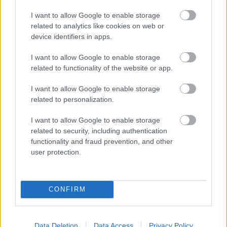
Felkészülési szezon 4. mérkőzés
Nya Ullevi, Göteborg
I want to allow Google to enable storage
2026-08-08 17:00
related to analytics like cookies on web or
device identifiers in apps.
I want to allow Google to enable storage
Leeds United
vs
Manchester United
2026-08-12 20:30
related to functionality of the website or app.
AC Milan
vs
Manchester United
2026-08-15 18:00
I want to allow Google to enable storage
related to personalization.
ELŐZŐ MÉRKŐZÉSEK
I want to allow Google to enable storage
related to security, including authentication
Támogatás
functionality and fraud prevention, and other
user protection.
Támogasd adományoddal
a ManUtdFanatics.hu működését!
CONFIRM
Data Deletion
Data Access
Privacy Policy