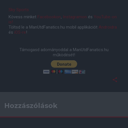
Sky Sports
Kövess minket
Facebookon
,
Instagramon
és
YouTube-on
is!
Töltsd le a ManUtdFanatics.hu mobil applikációt
Androidra
és
iOS-re
!
Támogasd adományoddal a ManUtdFanatics.hu
működését!
Hozzászólások