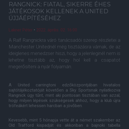
RANGNICK: FIATAL, SIKERRE ÉHES
JÁTÉKOSOK KELLENEK A UNITED
ÚJJÁÉPÍTÉSÉHEZ
Lakner Péter
•
2022. április. 02. 16:00
A Ralf Rangnickra váró tanácsadói szerep részletei a
Manchester Unitednél még tisztázásra várnak, de az
ideiglenes menedzser hiszi, hogy a jelenleginél nem is
lehetne tisztább az, hogy hol kell a csapatot
megerősíteni a nyár folyamán.
A United carringtoni edzőközpontjában hivatalos
sajtótájékoztatóját követően a Sky Sportsnak nyilatkozva
Rangnick úgy tűnt, mint aki pontosan tisztában van azzal,
hogy milyen lépések szükségesek ahhoz, hogy a klub újra
trófeákért lehessen harcban a jövőben.
Kevesebb, mint 5 hónapja vette át a német szakember az
Old Trafford kispadját és akkoriban a bajnoki tabella