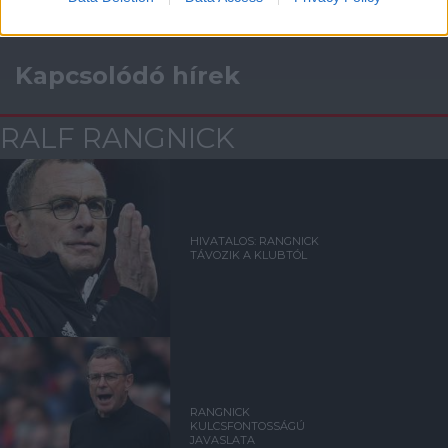
Kapcsolódó hírek
RALF RANGNICK
HIVATALOS: RANGNICK
TÁVOZIK A KLUBTÓL
RANGNICK
KULCSFONTOSSÁGÚ
JAVASLATA