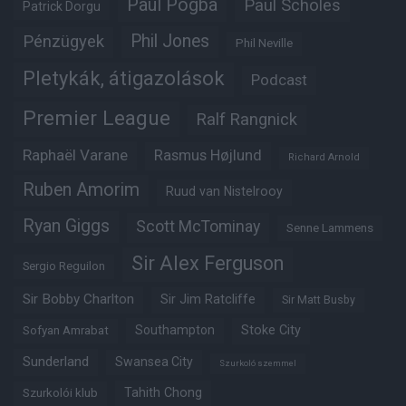
Paul Pogba
Paul Scholes
Patrick Dorgu
Phil Jones
Pénzügyek
Phil Neville
Pletykák, átigazolások
Podcast
Premier League
Ralf Rangnick
Raphaël Varane
Rasmus Højlund
Richard Arnold
Ruben Amorim
Ruud van Nistelrooy
Ryan Giggs
Scott McTominay
Senne Lammens
Sir Alex Ferguson
Sergio Reguilon
Sir Bobby Charlton
Sir Jim Ratcliffe
Sir Matt Busby
Southampton
Stoke City
Sofyan Amrabat
Sunderland
Swansea City
Szurkoló szemmel
Tahith Chong
Szurkolói klub