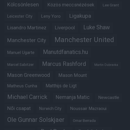
Kölcsönlesen
Közös meccsnézések
Lee Grant
Ligakupa
Leny Yoro
Leicester City
Luke Shaw
Lisandro Martinez
Liverpool
Manchester United
Manchester City
Manutdfanatics.hu
Manuel Ugarte
Marcus Rashford
Marcel Sabitzer
Martin Dubravka
Mason Greenwood
Mason Mount
Matheus Cunha
Matthijs de Ligt
Michael Carrick
Nemanja Matic
Newcastle
Női csapat
Noussair Mazraoui
Norwich City
Ole Gunnar Solskjaer
Omar Berrada