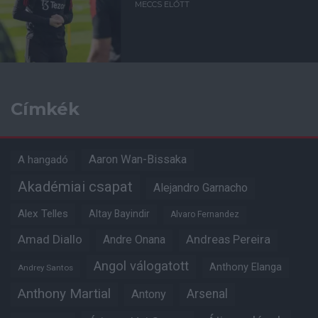
MECCS ELŐTT
Címkék
Aaron Wan-Bissaka
A hangadó
Akadémiai csapat
Alejandro Garnacho
Alex Telles
Altay Bayindir
Alvaro Fernandez
Amad Diallo
Andre Onana
Andreas Pereira
Angol válogatott
Anthony Elanga
Andrey Santos
Anthony Martial
Arsenal
Antony