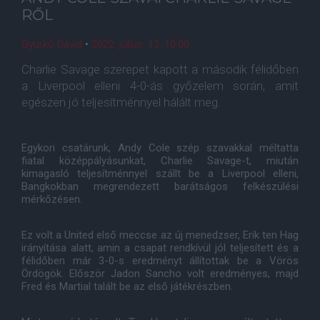
RŐL
Gyurkó Dávid
•
2022. július. 13. 10:00
Charlie Savage szerepet kapott a második félidőben
a Liverpool elleni 4-0-ás győzelem során, amit
egészen jó teljesítménnyel hálált meg.
Egykori csatárunk, Andy Cole szép szavakkal méltatta
fiatal középpályásunkat, Charlie Savage-t, miután
kimagasló teljesítménnyel szállt be a Liverpool elleni,
Bangkokban megrendezett barátságos felkészülési
mérkőzésen.
Ez volt a United első meccse az új menedzser, Erik ten Hag
irányítása alatt, amin a csapat rendkívül jól teljesített és a
félidőben már 3-0-s eredményt állítottak be a Vörös
Ördögök. Először Jadon Sancho volt eredményes, majd
Fred és Martial talált be az első játékrészben.