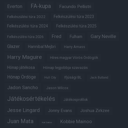
FA-kupa
Everton
Facundo Pellistri
Felkészülési túra 2022
Felkészülési túra 2023
Felkészülési túra 2024
Felkészülési túra 2025
Fred
Gary Neville
Fulham
Felkészülési túra 2026
Glazer
Hannibal Mejbri
Harry Amass
Harry Maguire
Híres magyar Vörös Ördögök
Hónap játékosa
Hónap legjobbja szavazás
Hónap Ördöge
Ifjúsági BL
Hull City
Jack Butland
Jadon Sancho
Jason Wilcox
Játékosértékelés
Játékosprofilok
Jesse Lingard
Jonny Evans
Joshua Zirkzee
Juan Mata
Kobbie Mainoo
Karl Darlow