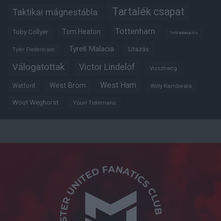
Tartalék csapat
Taktikai mágnestábla
Tottenham
Tom Heaton
Toby Collyer
Trófeabibliográfia
Tyrell Malacia
Utazás
Tyler Fredericson
Válogatottak
Victor Lindelöf
Visszhang
West Ham
West Brom
Watford
Willy Kambwala
Wout Weghorst
Youri Tielemans