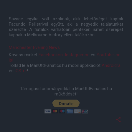
Savage egyike volt azoknak, akik lehetőséget kaptak
Facundo Pellistrivel együtt, aki a negyedik találatunkat
szerezte. A fiatalok várhatóan pénteken ismét szerepet
kapnak a Melbourne Victory elleni találkozón.
Manchester Evening News
Kövess minket
Facebookon
,
Instagramon
és
YouTube-on
is!
Töltsd le a ManUtdFanatics.hu mobil applikációt
Androidra
és
iOS-re
!
Támogasd adományoddal a ManUtdFanatics.hu
működését!