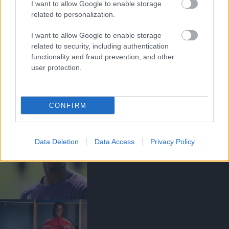
I want to allow Google to enable storage
related to personalization.
I want to allow Google to enable storage
related to security, including authentication
functionality and fraud prevention, and other
HIVATALOS: KIT MARGETSON
A UNITEDBE IGAZOLT
user protection.
CONFIRM
Data Deletion
Data Access
Privacy Policy
HIVATALOS: KONE
KÖLCSÖNBE KERÜLT