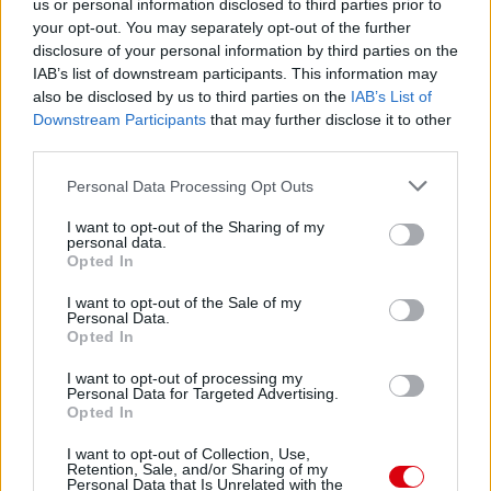
us or personal information disclosed to third parties prior to
your opt-out. You may separately opt-out of the further
disclosure of your personal information by third parties on the
Paris Saint-Germain
vs
IAB’s list of downstream participants. This information may
also be disclosed by us to third parties on the
Manchester United
IAB’s List of
Downstream Participants
that may further disclose it to other
third parties.
Felkészülési szezon 4. mérkőzés
Nya Ullevi, Göteborg
Please note that this website/app uses one or more Google
2026-08-08 17:00
Personal Data Processing Opt Outs
services and may gather and store information including but
not limited to your visit or usage behaviour. You may click to
I want to opt-out of the Sharing of my
2 nap 7 óra 56 perc 42 másodperc
personal data.
grant or deny consent to Google and its third-party tags to
Opted In
use your data for below specified purposes in below Google
consent section.
Leeds United
vs
Manchester United
2026-08-12 20:30
I want to opt-out of the Sale of my
Personal Data.
Opted In
AC Milan
vs
Manchester United
2026-08-15 18:00
I want to opt-out of processing my
ELŐZŐ MÉRKŐZÉSEK
Personal Data for Targeted Advertising.
Opted In
I want to opt-out of Collection, Use,
Támogatás
Retention, Sale, and/or Sharing of my
Personal Data that Is Unrelated with the