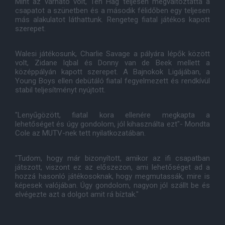
Mint az várható volt, Ten Hag teljesen megváltoztatta a
csapatot a szünetben és a második félidőben egy teljesen
más alakulatot láthattunk. Rengeteg fiatal játékos kapott
szerepet.
Walesi játékosunk, Charlie Savage a pályára lépők között
volt, Zidane Iqbal és Donny van de Beek mellett a
középpályán kapott szerepet. A Bajnokok Ligájában, a
Young Boys ellen debütáló fiatal fegyelmezett és rendkívül
stabil teljesítményt nyújtott.
"Lenyűgözött, fiatal kora ellenére megkapta a
lehetőséget és úgy gondolom, jól kihasználta ezt"- Mondta
Cole az MUTV-nek tett nyilatkozatában.
"Tudom, hogy már bizonyított, amikor az ifi csapatban
játszott, viszont ez az előszezon, ami lehetőséget ad a
hozzá hasonló játékosoknak, hogy megmutassák, mire is
képesek valójában. Úgy gondolom, nagyon jól szállt be és
elvégezte azt a dolgot amit rá bíztak."