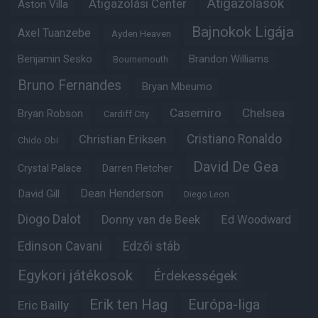
Átigazolások
Átigazolási Center
Aston Villa
Bajnokok Ligája
Axel Tuanzebe
Ayden Heaven
Benjamin Sesko
Brandon Williams
Bournemouth
Bruno Fernandes
Bryan Mbeumo
Casemiro
Chelsea
Bryan Robson
Cardiff City
Christian Eriksen
Cristiano Ronaldo
Chido Obi
David De Gea
Crystal Palace
Darren Fletcher
Dean Henderson
David Gill
Diego Leon
Diogo Dalot
Donny van de Beek
Ed Woodward
Edinson Cavani
Edzői stáb
Egykori játékosok
Érdekességek
Erik ten Hag
Európa-liga
Eric Bailly