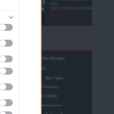
HAG
SZERZŐDÉSHOSSZABBÍTÁSA
2025. febr. 20.
Címkék
Aaron Wan-Bissaka
A hangadó
Akadémiai csapat
Alejandro Garnacho
Alex Telles
Altay Bayindir
Alvaro Fernandez
Amad Diallo
Andre Onana
Andreas Pereira
Andrey Santos