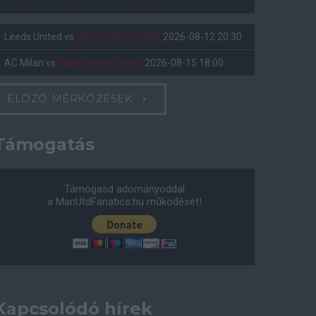
Leeds United
vs
Manchester United
2026-08-12 20:30
AC Milan
vs
Manchester United
2026-08-15 18:00
ELŐZŐ MÉRKŐZÉSEK
Támogatás
Támogasd adományoddal
a ManUtdFanatics.hu működését!
Kapcsolódó hírek