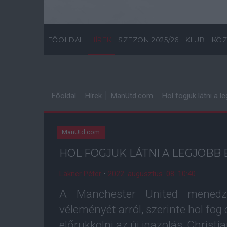
FŐOLDAL
HÍREK
SZEZON 2025/26
KLUB
KÖZ
Főoldal
Hírek
ManUtd.com
Hol fogjuk látni a l
ManUtd.com
HOL FOGJUK LÁTNI A LEGJOBB 
Lakner Péter
•
2022. augusztus. 08. 10:40
A Manchester United menedzs
véleményét arról, szerinte hol fog
előrukkolni az új igazolás, Christi