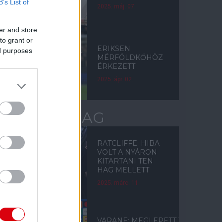
B’s List of
2025. máj. 07.
er and store
to grant or
ERIKSEN
ed purposes
MÉRFÖLDKŐHÖZ
ÉRKEZETT
2025. ápr. 02.
ERIK TEN HAG
RATCLIFFE: HIBA
VOLT A NYÁRON
KITARTANI TEN
HAG MELLETT
2025. márc. 11.
VARANE: MEGLEPETT TEN