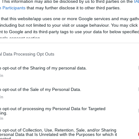
. This information may also be disclosed by us to third parties on the
IA
Participants
that may further disclose it to other third parties.
 that this website/app uses one or more Google services and may gath
including but not limited to your visit or usage behaviour. You may click 
 to Google and its third-party tags to use your data for below specifi
ogle consent section.
l Data Processing Opt Outs
o opt-out of the Sharing of my personal data.
In
o opt-out of the Sale of my Personal Data.
In
to opt-out of processing my Personal Data for Targeted
ing.
In
o opt-out of Collection, Use, Retention, Sale, and/or Sharing
ersonal Data that Is Unrelated with the Purposes for which it
lected.