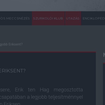
ÖS MECCSNÉZÉS
SZURKOLÓI KLUB
UTAZÁS
ENCIKLOPÉD
egjobb Eriksent?
ERIKSENT?
ere, Erik ten Hag megosztotta
 csapatában a legjobb teljesítménnyel
an Eriksen.