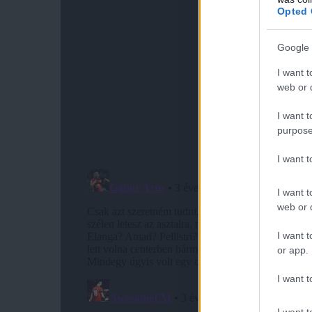
Opted 
Google 
I want t
web or d
I want t
purpose
I want 
I want t
web or d
I want t
or app.
I want t
I want t