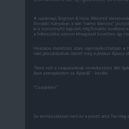
A vasárnapi, Brighton & Hove Albiontól elszenved
Ronaldo hiányában a dán "hamis kilences" pozíció
ki a szezonnyitó bajnokit, míg Ronaldo továbbra is
a felkészülési szezon kihagyását követően, így csa
Hivatalos mérkőzés utáni sajtótájékoztatóján a 
való játszatásának ötletét még a játékos Ajaxos i
"Nem volt a csapatunknak rendelkezésre álló tipi
ilyen szerepkörben az Ajaxnál" - kezdte.
"Csatárként."
De természetesen nem ez a poszt, ahol Ten Hag s