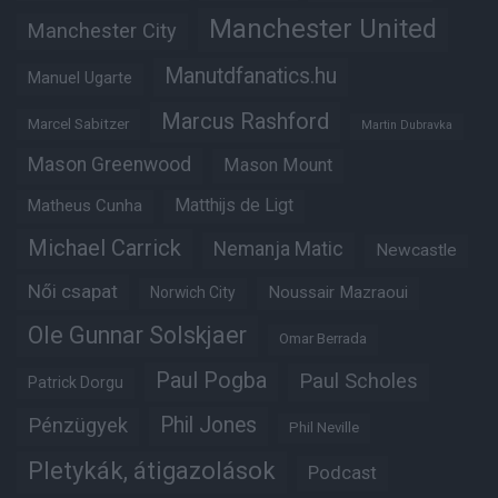
Manchester United
Manchester City
Manutdfanatics.hu
Manuel Ugarte
Marcus Rashford
Marcel Sabitzer
Martin Dubravka
Mason Greenwood
Mason Mount
Matheus Cunha
Matthijs de Ligt
Michael Carrick
Nemanja Matic
Newcastle
Női csapat
Noussair Mazraoui
Norwich City
Ole Gunnar Solskjaer
Omar Berrada
Paul Pogba
Paul Scholes
Patrick Dorgu
Phil Jones
Pénzügyek
Phil Neville
Pletykák, átigazolások
Podcast