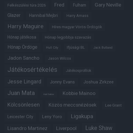
Fred
Gary Neville
Fulham
Felkészülési túra 2026
Glazer
Hannibal Mejbri
Harry Amass
Harry Maguire
Híres magyar Vörös Ördögök
Hónap játékosa
Hónap legjobbja szavazás
Hónap Ördöge
Ifjúsági BL
Hull City
Jack Butland
Jadon Sancho
Jason Wilcox
Játékosértékelés
Játékosprofilok
Jesse Lingard
Jonny Evans
Joshua Zirkzee
Juan Mata
Kobbie Mainoo
Karl Darlow
Kölcsönlesen
Közös meccsnézések
Lee Grant
Ligakupa
Leny Yoro
Leicester City
Luke Shaw
Lisandro Martinez
Liverpool