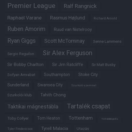
Premier League
Ralf Rangnick
Raphaël Varane
Rasmus Højlund
Richard Arnold
Ruben Amorim
Ruud van Nistelrooy
Ryan Giggs
Scott McTominay
Senne Lammens
Sir Alex Ferguson
Sergio Reguilon
Sir Bobby Charlton
Sir Jim Ratcliffe
Sir Matt Busby
Southampton
Stoke City
Sofyan Amrabat
Sunderland
Swansea City
Szurkoló szemmel
Tahith Chong
Szurkolói klub
Tartalék csapat
Taktikai mágnestábla
Tottenham
Tom Heaton
Toby Collyer
Trófeabibliográfia
Tyrell Malacia
Utazás
Tyler Fredericson