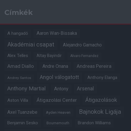
Címkék
Aaron Wan-Bissaka
A hangadó
Akadémiai csapat
Alejandro Garnacho
Alex Telles
Altay Bayindir
Alvaro Fernandez
Amad Diallo
Andre Onana
Andreas Pereira
Angol válogatott
Anthony Elanga
Andrey Santos
Anthony Martial
Arsenal
Antony
Átigazolások
Átigazolási Center
Aston Villa
Bajnokok Ligája
Axel Tuanzebe
Ayden Heaven
Benjamin Sesko
Brandon Williams
Bournemouth