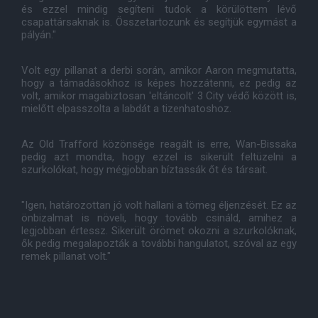
és ezzel mindig segíteni tudok a körülöttem lévő
csapattársaknak is. Összetartozunk és segítjük egymást a
pályán."
Volt egy pillanat a derbi során, amikor Aaron megmutatta,
hogy a támadásokhoz is képes hozzátenni, ez pedig az
volt, amikor magabiztosan 'eltáncolt' 3 City védő között is,
mielőtt elpasszolta a labdát a tizenhatoshoz.
Az Old Trafford közönsége reagált is erre, Wan-Bissaka
pedig azt mondta, hogy ezzel is sikerült feltüzelni a
szurkolókat, hogy mégjobban bíztassák őt és társait.
"Igen, határozottan jó volt hallani a tömeg éljenzését. Ez az
önbizalmat is növeli, hogy tovább csináld, amihez a
legjobban értessz. Sikerült örömet okozni a szurkolóknak,
ők pedig megalapozták a további hangulatot, szóval az egy
remek pillanat volt."