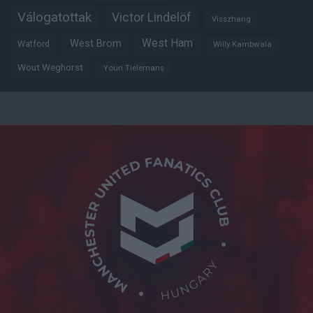
Válogatottak
Victor Lindelöf
Visszhang
West Ham
West Brom
Watford
Willy Kambwala
Wout Weghorst
Youri Tielemans