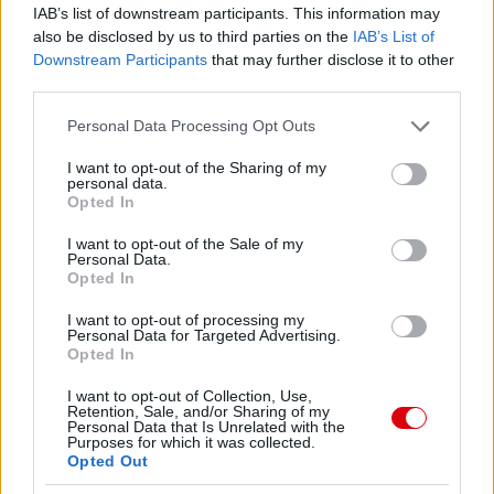
IAB’s list of downstream participants. This information may
also be disclosed by us to third parties on the
IAB’s List of
Downstream Participants
that may further disclose it to other
third parties.
Please note that this website/app uses one or more Google
Personal Data Processing Opt Outs
services and may gather and store information including but
not limited to your visit or usage behaviour. You may click to
I want to opt-out of the Sharing of my
personal data.
grant or deny consent to Google and its third-party tags to
Opted In
use your data for below specified purposes in below Google
consent section.
I want to opt-out of the Sale of my
Personal Data.
Opted In
I want to opt-out of processing my
Meccs Center
Personal Data for Targeted Advertising.
Opted In
I want to opt-out of Collection, Use,
Retention, Sale, and/or Sharing of my
Paris Saint-Germain
vs
Personal Data that Is Unrelated with the
Purposes for which it was collected.
Manchester United
Opted Out