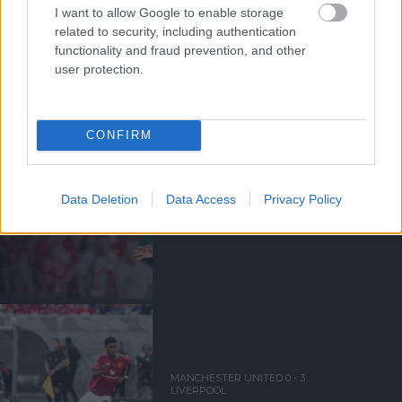
I want to allow Google to enable storage
related to security, including authentication
functionality and fraud prevention, and other
Kapcsolódó hírek
user protection.
AARON WAN-BISSAKA
CONFIRM
Data Deletion
Data Access
Privacy Policy
HIVATALOS: WAN-BISSAKA
TÁVOZOTT
MANCHESTER UNITED 0 - 3
LIVERPOOL