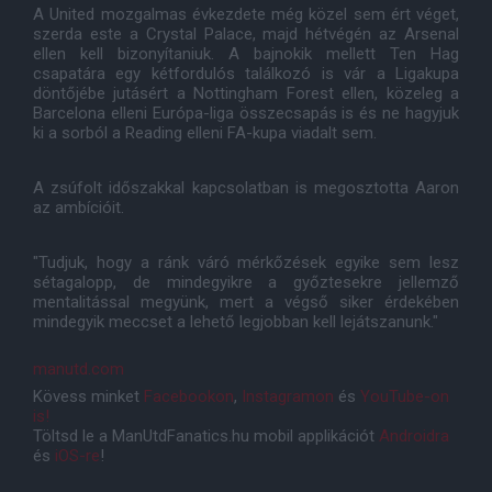
A United mozgalmas évkezdete még közel sem ért véget,
szerda este a Crystal Palace, majd hétvégén az Arsenal
ellen kell bizonyítaniuk. A bajnokik mellett Ten Hag
csapatára egy kétfordulós találkozó is vár a Ligakupa
döntőjébe jutásért a Nottingham Forest ellen, közeleg a
Barcelona elleni Európa-liga összecsapás is és ne hagyjuk
ki a sorból a Reading elleni FA-kupa viadalt sem.
A zsúfolt időszakkal kapcsolatban is megosztotta Aaron
az ambícióit.
"Tudjuk, hogy a ránk váró mérkőzések egyike sem lesz
sétagalopp, de mindegyikre a győztesekre jellemző
mentalitással megyünk, mert a végső siker érdekében
mindegyik meccset a lehető legjobban kell lejátszanunk."
manutd.com
Kövess minket
Facebookon
,
Instagramon
és
YouTube-on
is!
Töltsd le a ManUtdFanatics.hu mobil applikációt
Androidra
és
iOS-re
!