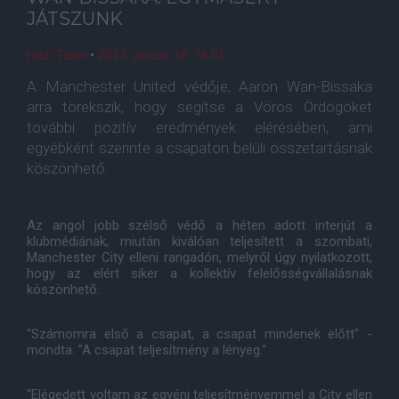
JÁTSZUNK
Házi Tibor
•
2023. január. 18. 16:05
A Manchester United védője, Aaron Wan-Bissaka
arra törekszik, hogy segítse a Vörös Ördögöket
további pozitív eredmények elérésében, ami
egyébként szerinte a csapaton belüli összetartásnak
köszönhető.
Az angol jobb szélső védő a héten adott interjút a
klubmédiának, miután kiválóan teljesített a szombati,
Manchester City elleni rangadón, melyről úgy nyilatkozott,
hogy az elért siker a kollektív felelősségvállalásnak
köszönhető.
"Számomra első a csapat, a csapat mindenek előtt" -
mondta. "A csapat teljesítmény a lényeg."
"Elégedett voltam az egyéni teljesítményemmel a City ellen