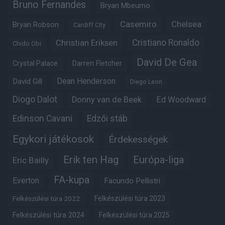
Bruno Fernandes
Bryan Mbeumo
Casemiro
Chelsea
Bryan Robson
Cardiff City
Christian Eriksen
Cristiano Ronaldo
Chido Obi
David De Gea
Crystal Palace
Darren Fletcher
Dean Henderson
David Gill
Diego Leon
Diogo Dalot
Donny van de Beek
Ed Woodward
Edinson Cavani
Edzői stáb
Egykori játékosok
Érdekességek
Erik ten Hag
Európa-liga
Eric Bailly
FA-kupa
Everton
Facundo Pellistri
Felkészülési túra 2022
Felkészülési túra 2023
Felkészülési túra 2024
Felkészülési túra 2025