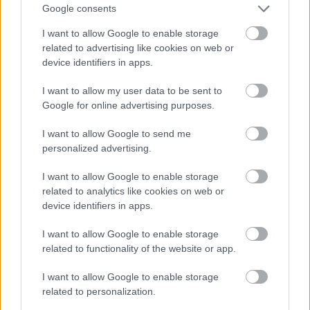
Felkészülési szezon 4. mérkőzés
Google consents
Nya Ullevi, Göteborg
2026-08-08 17:00
I want to allow Google to enable storage
related to advertising like cookies on web or
device identifiers in apps.
Leeds United
vs
Manchester United
2026-08-12 20:30
I want to allow my user data to be sent to
Google for online advertising purposes.
AC Milan
vs
Manchester United
2026-08-15 18:00
I want to allow Google to send me
personalized advertising.
ELŐZŐ MÉRKŐZÉSEK
I want to allow Google to enable storage
related to analytics like cookies on web or
Támogatás
device identifiers in apps.
I want to allow Google to enable storage
Támogasd adományoddal
related to functionality of the website or app.
a ManUtdFanatics.hu működését!
I want to allow Google to enable storage
related to personalization.