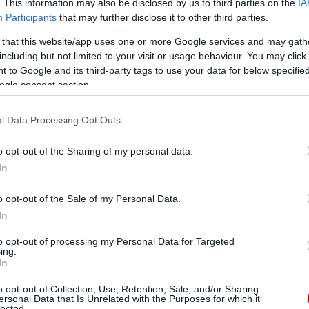
. This information may also be disclosed by us to third parties on the
IA
ként, aki aztán a United harmadik találatát szerezte a
Participants
that may further disclose it to other third parties.
iállították.
 that this website/app uses one or more Google services and may gath
including but not limited to your visit or usage behaviour. You may click 
am Forest elleni hazai Ligakupa elődöntő visszavágó
 to Google and its third-party tags to use your data for below specifi
zámolhat.
ogle consent section.
an majd azt a mérkőzést megelőzően fog friss
l Data Processing Opt Outs
o opt-out of the Sharing of my personal data.
ube-on is!
In
droidra
és
iOS-re
!
o opt-out of the Sale of my Personal Data.
In
ManUtdFanatics.hu működését!
to opt-out of processing my Personal Data for Targeted
ing.
In
o opt-out of Collection, Use, Retention, Sale, and/or Sharing
ersonal Data that Is Unrelated with the Purposes for which it
lected.