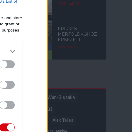
B’s List of
2025. máj. 07.
er and store
to grant or
ERIKSEN
ed purposes
MÉRFÖLDKŐHÖZ
ÉRKEZETT
2025. ápr. 02.
Címkék
Aaron Wan-Bissaka
A hangadó
Akadémiai csapat
Alejandro Garnacho
Alex Telles
Altay Bayindir
Alvaro Fernandez