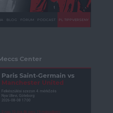
IA
BLOG
FÓRUM
PODCAST
PL TIPPVERSENY
Meccs Center
Paris Saint-Germain
vs
Manchester United
Felkészülési szezon 4. mérkőzés
Nya Ullevi, Göteborg
2026-08-08 17:00
2 nap 10 óra 46 perc 18 másodperc