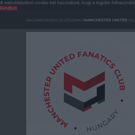
A weboldalunkon cookie-kat használunk, hogy a legjobb felhasználó
Rendben
MAGYARORSZÁG ELSŐSZÁMÚ
MANCHESTER UNITED
SZU