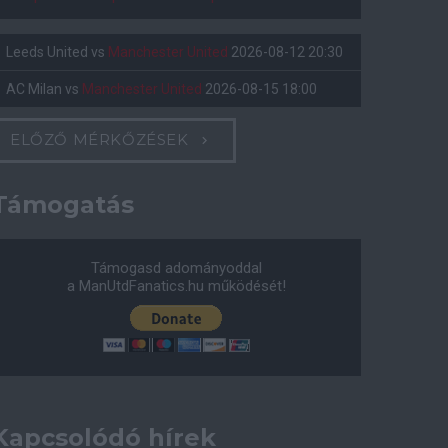
Leeds United
vs
Manchester United
2026-08-12 20:30
AC Milan
vs
Manchester United
2026-08-15 18:00
ELŐZŐ MÉRKŐZÉSEK
Támogatás
Támogasd adományoddal
a ManUtdFanatics.hu működését!
Kapcsolódó hírek