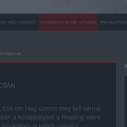
ÖS MECCSNÉZÉS
SZURKOLÓI KLUB
UTAZÁS
ENCIKLOPÉD
lése kapcsán
PCSÁN
Erik ten Hag szerint meg kell várnia
után a középpályást a Reading elleni
lidejében le kellett cserélni.