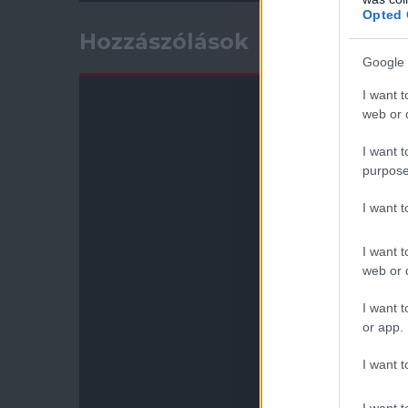
Opted 
Hozzászólások
Google 
I want t
web or d
I want t
purpose
I want 
I want t
web or d
I want t
or app.
I want t
I want t