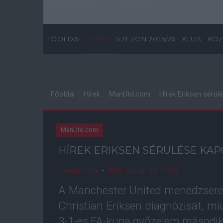
FŐOLDAL
HÍREK
SZEZON 2025/26
KLUB
KÖZ
Főoldal
Hírek
ManUtd.com
Hírek Eriksen sérü
ManUtd.com
HÍREK ERIKSEN SÉRÜLÉSE KA
Lakner Péter
•
2023. január. 29. 11:20
A Manchester United menedzsere, 
Christian Eriksen diagnózisát, mi
3-1-es FA-kupa győzelem második fé