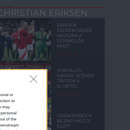
CHRISTIAN ERIKSEN
ERIKSEN:
SZERENCSÉSEK
VAGYUNK A
SZURKOLÓK
MIATT
2025. jún. 26.
HIVATALOS:
HÁROM JÁTÉKOS
TÁVOZIK A
KLUBTÓL
2025. máj. 25.
sonal or
ection to
ou may
 personal
CSAPATHÍREK A
out of the
BILBAO MECCS
 downstream
ELŐTT