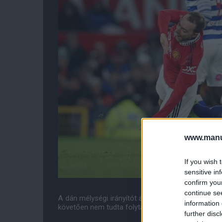
www.manut
If you wish 
sensitive in
confirm you
continue se
A dán mélységi irányítót a második játékrész elejé
information 
követően nem tudta folytatni a játékot.
further disc