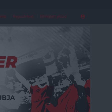
ldal
Regisztráció
Elfelejtett jelszó