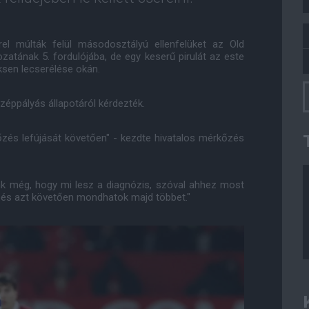
 múlták felül másodosztályú ellenfelüket az Old
ozatának 5. fordulójába, de egy keserű pirulát az este
iksen lecserélése okán.
zéppályás állapotáról kérdezték.
zés lefújását követően" - kezdte hivatalos mérkőzés
nk még, hogy mi lesz a diagnózis, szóval ahhez most
k és azt követően mondhatok majd többet."