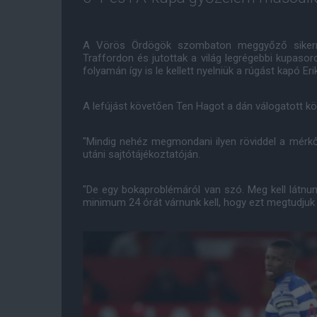
A Vörös Ördögök szombaton meggyőző sikerrel
Traffordon és jutottak a világ legrégebbi kupasor
folyamán így is le kellett nyelniük a rúgást kapó Er
A lefújást követően Ten Hagot a dán válogatott kö
"Mindig nehéz megmondani ilyen röviddel a mérkő
utáni sajtótájékoztatóján.
"De egy bokaproblémáról van szó. Meg kell látnu
minimum 24 órát várnunk kell, hogy ezt megtudju