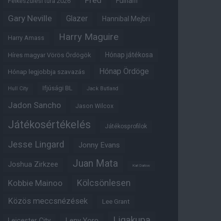
Fred
Fulham
Felkészülési túra 2026
Gary Neville
Glazer
Hannibal Mejbri
Harry Maguire
Harry Amass
Hónap játékosa
Híres magyar Vörös Ördögök
Hónap Ördöge
Hónap legjobbja szavazás
Ifjúsági BL
Hull City
Jack Butland
Jadon Sancho
Jason Wilcox
Játékosértékelés
Játékosprofilok
Jesse Lingard
Jonny Evans
Juan Mata
Joshua Zirkzee
Karl Darlow
Kölcsönlesen
Kobbie Mainoo
Közös meccsnézések
Lee Grant
Ligakupa
Leny Yoro
Leicester City