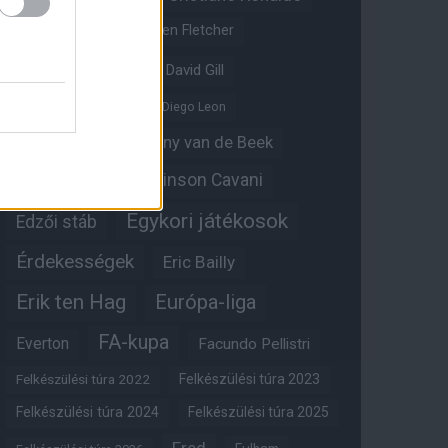
Crystal Palace
Darren Fletcher
David De Gea
David Gill
Dean Henderson
Diego Leon
Diogo Dalot
Donny van de Beek
Edinson Cavani
Ed Woodward
Egykori játékosok
Edzői stáb
Érdekességek
Eric Bailly
Erik ten Hag
Európa-liga
FA-kupa
Everton
Facundo Pellistri
Felkészülési túra 2022
Felkészülési túra 2023
Felkészülési túra 2024
Felkészülési túra 2025