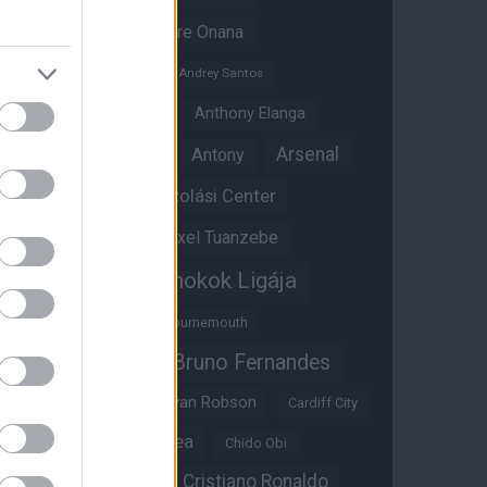
Amad Diallo
Andre Onana
Andreas Pereira
Andrey Santos
Angol válogatott
Anthony Elanga
Anthony Martial
Arsenal
Antony
Átigazolási Center
Aston Villa
Átigazolások
Axel Tuanzebe
Bajnokok Ligája
Ayden Heaven
Benjamin Sesko
Bournemouth
Bruno Fernandes
Brandon Williams
Bryan Mbeumo
Bryan Robson
Cardiff City
Casemiro
Chelsea
Chido Obi
Christian Eriksen
Cristiano Ronaldo