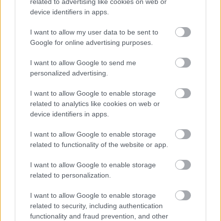
related to advertising like cookies on web or
Kapcsolódó hírek
device identifiers in apps.
ERIK TEN HAG
I want to allow my user data to be sent to
Google for online advertising purposes.
I want to allow Google to send me
personalized advertising.
RATCLIFFE: HIBA VOLT A
NYÁRON KITARTANI TEN
I want to allow Google to enable storage
HAG MELLETT
related to analytics like cookies on web or
device identifiers in apps.
I want to allow Google to enable storage
related to functionality of the website or app.
I want to allow Google to enable storage
VARANE: MEGLEPETT TEN
related to personalization.
HAG
SZERZŐDÉSHOSSZABBÍTÁSA
I want to allow Google to enable storage
related to security, including authentication
functionality and fraud prevention, and other