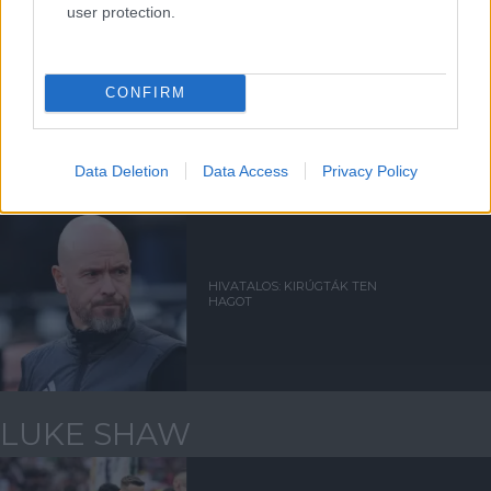
user protection.
ONANA: A UNITED
JÁTÉKOSOK
CONFIRM
ALKALMAZKODNI FOGNAK
AMORIM STÍLUSÁHOZ
Data Deletion
Data Access
Privacy Policy
HIVATALOS: KIRÚGTÁK TEN
HAGOT
LUKE SHAW