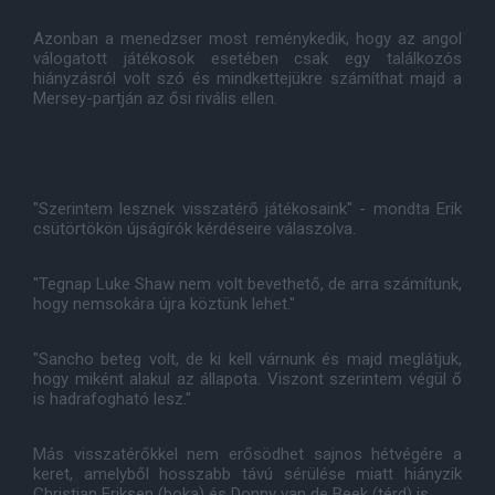
Azonban a menedzser most reménykedik, hogy az angol
válogatott játékosok esetében csak egy találkozós
hiányzásról volt szó és mindkettejükre számíthat majd a
Mersey-partján az ősi rivális ellen.
"Szerintem lesznek visszatérő játékosaink" - mondta Erik
csütörtökön újságírók kérdéseire válaszolva.
"Tegnap Luke Shaw nem volt bevethető, de arra számítunk,
hogy nemsokára újra köztünk lehet."
"Sancho beteg volt, de ki kell várnunk és majd meglátjuk,
hogy miként alakul az állapota. Viszont szerintem végül ő
is hadrafogható lesz."
Más visszatérőkkel nem erősödhet sajnos hétvégére a
keret, amelyből hosszabb távú sérülése miatt hiányzik
Christian Eriksen (boka) és Donny van de Beek (térd) is.