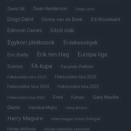
Dean Henderson
David Gill
Diego Leon
Diogo Dalot
Donny van de Beek
Ed Woodward
Edinson Cavani
Edzői stáb
Egykori játékosok
Érdekességek
Erik ten Hag
Európa-liga
Eric Bailly
FA-kupa
Everton
Facundo Pellistri
Felkészülési túra 2022
Felkészülési túra 2023
Felkészülési túra 2024
Felkészülési túra 2025
Fred
Gary Neville
Fulham
Felkészülési túra 2026
Glazer
Hannibal Mejbri
Harry Amass
Harry Maguire
Híres magyar Vörös Ördögök
Hónap játékosa
Hónap legjobbja szavazás