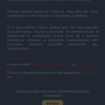
Anthony Martial keményen dolgozik, hogy leküzdje csípő
problémáját, amely február óta hátráltatja a játékban.
A 27 éves játékos fontos játékos lesz Ten Hag számára
visszatérésekor, miután szezonbeli 14 tétmérkőzésén 6
alkalommal is eredményes tudott lenni, de a holland
menedzser szeretné a megfelelő regenerálódási időt
biztosítani számára legutóbbi sérüléséből való
felépüléséhez.
Manutd.com
Kövess minket
Facebookon
,
Instagramon
és
YouTube-on
is!
Töltsd le a ManUtdFanatics.hu mobil applikációt
Androidra
és
iOS-re
!
Támogasd adományoddal a ManUtdFanatics.hu
működését!