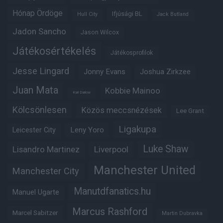
Hónap Ördöge
Ifjúsági BL
Hull City
Jack Butland
Jadon Sancho
Jason Wilcox
Játékosértékelés
Játékosprofilok
Jesse Lingard
Jonny Evans
Joshua Zirkzee
Juan Mata
Kobbie Mainoo
Karl Darlow
Kölcsönlesen
Közös meccsnézések
Lee Grant
Ligakupa
Leny Yoro
Leicester City
Luke Shaw
Lisandro Martinez
Liverpool
Manchester United
Manchester City
Manutdfanatics.hu
Manuel Ugarte
Marcus Rashford
Marcel Sabitzer
Martin Dubravka