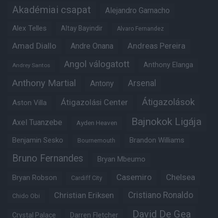
Akadémiai csapat
Alejandro Garnacho
Alex Telles
Altay Bayindir
Alvaro Fernandez
Amad Diallo
Andre Onana
Andreas Pereira
Angol válogatott
Anthony Elanga
Andrey Santos
Anthony Martial
Arsenal
Antony
Átigazolások
Átigazolási Center
Aston Villa
Bajnokok Ligája
Axel Tuanzebe
Ayden Heaven
Benjamin Sesko
Brandon Williams
Bournemouth
Bruno Fernandes
Bryan Mbeumo
Casemiro
Chelsea
Bryan Robson
Cardiff City
Christian Eriksen
Cristiano Ronaldo
Chido Obi
David De Gea
Crystal Palace
Darren Fletcher