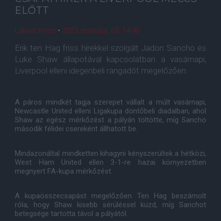
ELŐTT
Lakner Péter
•
2023. március. 03. 14:40
Erik ten Hag friss hírekkel szolgált Jadon Sancho és
Luke Shaw állapotával kapcsolatban a vasárnapi,
Liverpool elleni idegenbeli rangadót megelőzően.
A páros mindkét tagja szerepet vállalt a múlt vasárnapi,
Newcastle United elleni Ligakupa döntőbeli diadalban, ahol
Shaw az egész mérkőzést a pályán töltötte, míg Sancho
második félidei csereként állhatott be.
Mindazonáltal mindketten kihagyni kényszerültek a hétközi,
West Ham United ellen 3-1-re hazai környezetben
megnyert FA-kupa mérkőzést.
A kupaösszecsapást megelőzően Ten Hag beszámolt
róla, hogy Shaw kisebb sérüléssel küzd, míg Sanchot
betegsége tartotta távol a pályától.