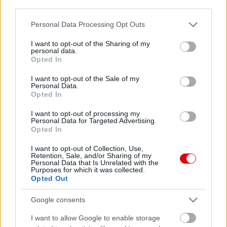
2 nap 10 óra 45 perc 23 másodperc
third parties.
Please note that this website/app uses one or more Google
Personal Data Processing Opt Outs
Leeds United
vs
Manchester United
2026-08-12 20:30
services and may gather and store information including but
not limited to your visit or usage behaviour. You may click to
I want to opt-out of the Sharing of my
AC Milan
vs
Manchester United
2026-08-15 18:00
personal data.
grant or deny consent to Google and its third-party tags to
Opted In
use your data for below specified purposes in below Google
ELŐZŐ MÉRKŐZÉSEK
consent section.
I want to opt-out of the Sale of my
Personal Data.
Opted In
Támogatás
I want to opt-out of processing my
Personal Data for Targeted Advertising.
Opted In
Támogasd adományoddal
I want to opt-out of Collection, Use,
a ManUtdFanatics.hu működését!
Retention, Sale, and/or Sharing of my
Personal Data that Is Unrelated with the
Purposes for which it was collected.
Opted Out
Google consents
I want to allow Google to enable storage