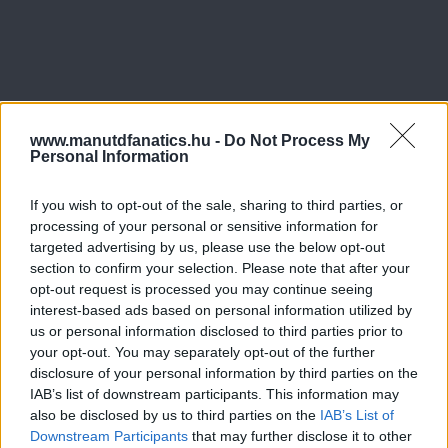
www.manutdfanatics.hu -
Do Not Process My
Personal Information
If you wish to opt-out of the sale, sharing to third parties, or
Meccs Center
processing of your personal or sensitive information for
targeted advertising by us, please use the below opt-out
section to confirm your selection. Please note that after your
opt-out request is processed you may continue seeing
Paris Saint-Germain
vs
interest-based ads based on personal information utilized by
Manchester United
us or personal information disclosed to third parties prior to
your opt-out. You may separately opt-out of the further
Felkészülési szezon 4. mérkőzés
disclosure of your personal information by third parties on the
Nya Ullevi, Göteborg
IAB’s list of downstream participants. This information may
2026-08-08 17:00
also be disclosed by us to third parties on the
IAB’s List of
Downstream Participants
that may further disclose it to other