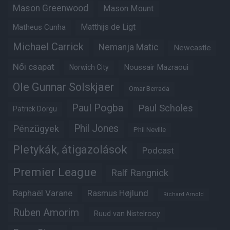
Mason Greenwood
Mason Mount
Matheus Cunha
Matthijs de Ligt
Michael Carrick
Nemanja Matic
Newcastle
Női csapat
Noussair Mazraoui
Norwich City
Ole Gunnar Solskjaer
Omar Berrada
Paul Pogba
Paul Scholes
Patrick Dorgu
Phil Jones
Pénzügyek
Phil Neville
Pletykák, átigazolások
Podcast
Premier League
Ralf Rangnick
Raphaël Varane
Rasmus Højlund
Richard Arnold
Ruben Amorim
Ruud van Nistelrooy