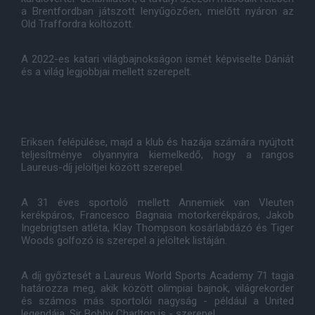
a Brentfordban játszott lenyűgözően, mielőtt nyáron az
Old Traffordra költözött.
A 2022-es katari világbajnokságon ismét képviselte Dániát
és a világ legjobbjai mellett szerepelt.
Eriksen felépülése, majd a klub és hazája számára nyújtott
teljesítménye olyannyira kiemelkedő, hogy a rangos
Laureus-díj jelöltjei között szerepel.
A 31 éves sportoló mellett Annemiek van Vleuten
kerékpáros, Francesco Bagnaia motorkerékpáros, Jakob
Ingebrigtsen atléta, Klay Thompson kosárlabdázó és Tiger
Woods golfozó is szerepel a jelöltek listáján.
A díj győztesét a Laureus World Sports Academy 71 tagja
határozza meg, akik között olimpiai bajnok, világrekorder
és számos más sportolói nagyság - például a United
legendája, Sir Bobby Charlton is - szerepel.