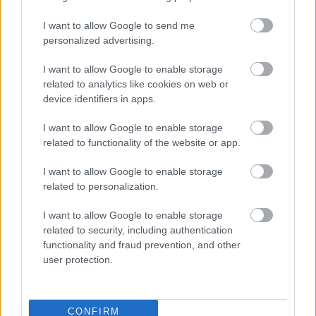
I want to allow Google to send me
Támogasd adományoddal
a ManUtdFanatics.hu működését!
personalized advertising.
I want to allow Google to enable storage
related to analytics like cookies on web or
device identifiers in apps.
I want to allow Google to enable storage
related to functionality of the website or app.
Kapcsolódó hírek
I want to allow Google to enable storage
related to personalization.
CHRISTIAN ERIKSEN
I want to allow Google to enable storage
related to security, including authentication
functionality and fraud prevention, and other
user protection.
ERIKSEN: SZERENCSÉSEK
VAGYUNK A SZURKOLÓK
MIATT
CONFIRM