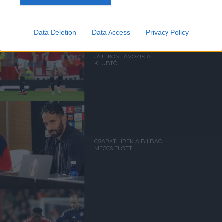
Data Deletion
Data Access
Privacy Policy
HIVATALOS: HÁROM
JÁTÉKOS TÁVOZIK A
KLUBTÓL
CSAPATHÍREK A BILBAO
MECCS ELŐTT