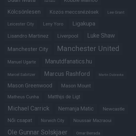
Kobbie Mainoo
Karl Darlow
Kölcsönlesen
Közös meccsnézések
Lee Grant
Ligakupa
Leny Yoro
Leicester City
Luke Shaw
Lisandro Martinez
Liverpool
Manchester United
Manchester City
Manutdfanatics.hu
Manuel Ugarte
Marcus Rashford
Marcel Sabitzer
Martin Dubravka
Mason Greenwood
Mason Mount
Matheus Cunha
Matthijs de Ligt
Michael Carrick
Nemanja Matic
Newcastle
Női csapat
Noussair Mazraoui
Norwich City
Ole Gunnar Solskjaer
Omar Berrada