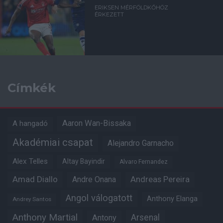
ERIKSEN MÉRFÖLDKŐHÖZ
ÉRKEZETT
Címkék
Aaron Wan-Bissaka
A hangadó
Akadémiai csapat
Alejandro Garnacho
Alex Telles
Altay Bayindir
Alvaro Fernandez
Amad Diallo
Andre Onana
Andreas Pereira
Angol válogatott
Anthony Elanga
Andrey Santos
Anthony Martial
Arsenal
Antony