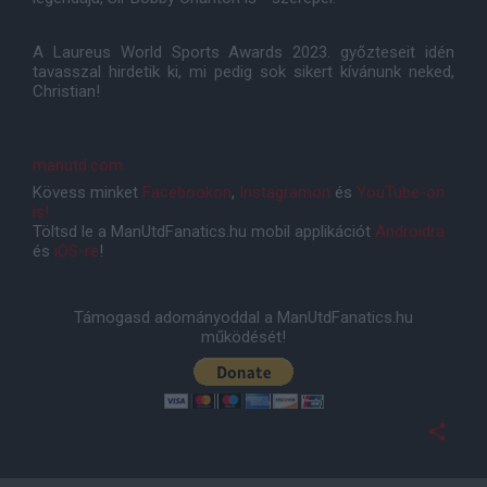
A Laureus World Sports Awards 2023. győzteseit idén
tavasszal hirdetik ki, mi pedig sok sikert kívánunk neked,
Christian!
manutd.com
Kövess minket
Facebookon
,
Instagramon
és
YouTube-on
is!
Töltsd le a ManUtdFanatics.hu mobil applikációt
Androidra
és
iOS-re
!
Támogasd adományoddal a ManUtdFanatics.hu
működését!