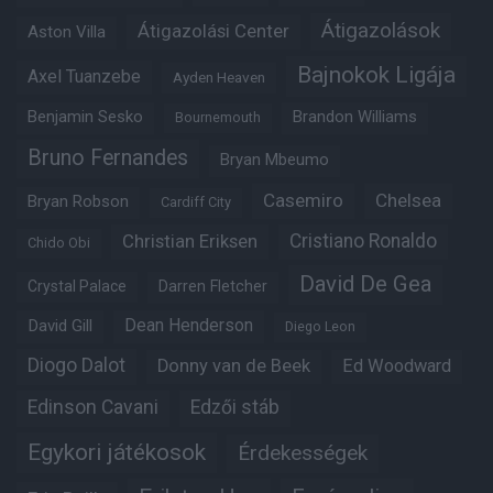
Átigazolások
Átigazolási Center
Aston Villa
Bajnokok Ligája
Axel Tuanzebe
Ayden Heaven
Benjamin Sesko
Brandon Williams
Bournemouth
Bruno Fernandes
Bryan Mbeumo
Casemiro
Chelsea
Bryan Robson
Cardiff City
Christian Eriksen
Cristiano Ronaldo
Chido Obi
David De Gea
Crystal Palace
Darren Fletcher
Dean Henderson
David Gill
Diego Leon
Diogo Dalot
Donny van de Beek
Ed Woodward
Edinson Cavani
Edzői stáb
Egykori játékosok
Érdekességek