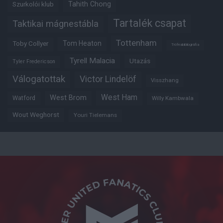
Tahith Chong
Szurkolói klub
Tartalék csapat
Taktikai mágnestábla
Tottenham
Tom Heaton
Toby Collyer
Trófeabibliográfia
Tyrell Malacia
Utazás
Tyler Fredericson
Válogatottak
Victor Lindelöf
Visszhang
West Ham
West Brom
Watford
Willy Kambwala
Wout Weghorst
Youri Tielemans