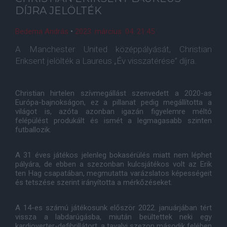
DÍJRA JELÖLTÉK
Bederna András
•
2023. március. 04. 21:45
A Manchester United középpályását, Christian
Eriksent jelölték a Laureus „Év visszatérése” díjra.
Christian hirtelen szívmegállást szenvedett a 2020-as
Európa-bajnokságon, ez a pillanat pedig megállította a
világot is, azóta azonban igazán figyelemre méltó
felépülést produkált és ismét a legmagasabb szinten
futballozik.
A 31 éves játékos jelenleg bokasérülés miatt nem léphet
pályára, de ebben a szezonban kulcsjátékos volt az Erik
ten Hag csapatában, megmutatta varázslatos képességeit
és tetszése szerint irányította a mérkőzéseket.
A 14-es számú játékosunk először 2022. januárjában tért
vissza a labdarúgásba, miután beültettek neki egy
kardioverter-defibrillátort, a tavalyi szezon második felében