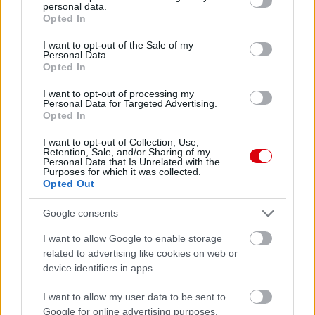
personal data.
grant or deny consent to Google and its third-party tags to
Opted In
use your data for below specified purposes in below Google
Paris Saint-Germain
vs
consent section.
I want to opt-out of the Sale of my
Personal Data.
Manchester United
Opted In
Felkészülési szezon 4. mérkőzés
I want to opt-out of processing my
Nya Ullevi, Göteborg
Personal Data for Targeted Advertising.
2026-08-08 17:00
Opted In
I want to opt-out of Collection, Use,
2 nap 13 óra 4 perc 28 másodperc
Retention, Sale, and/or Sharing of my
Personal Data that Is Unrelated with the
Purposes for which it was collected.
Opted Out
Leeds United
vs
Manchester United
2026-08-12 20:30
AC Milan
vs
Manchester United
2026-08-15 18:00
Google consents
I want to allow Google to enable storage
ELŐZŐ MÉRKŐZÉSEK
related to advertising like cookies on web or
device identifiers in apps.
Támogatás
I want to allow my user data to be sent to
Google for online advertising purposes.