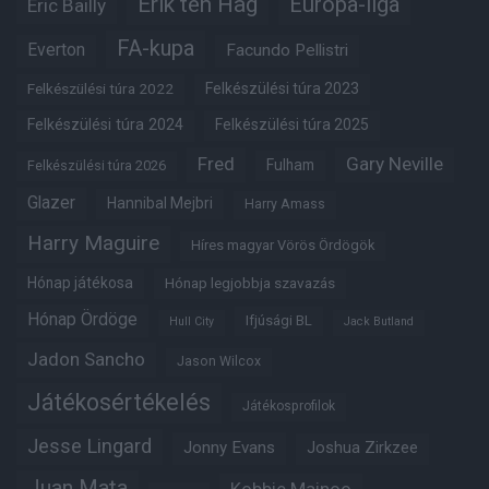
Erik ten Hag
Európa-liga
Eric Bailly
FA-kupa
Everton
Facundo Pellistri
Felkészülési túra 2022
Felkészülési túra 2023
Felkészülési túra 2024
Felkészülési túra 2025
Fred
Gary Neville
Fulham
Felkészülési túra 2026
Glazer
Hannibal Mejbri
Harry Amass
Harry Maguire
Híres magyar Vörös Ördögök
Hónap játékosa
Hónap legjobbja szavazás
Hónap Ördöge
Ifjúsági BL
Hull City
Jack Butland
Jadon Sancho
Jason Wilcox
Játékosértékelés
Játékosprofilok
Jesse Lingard
Jonny Evans
Joshua Zirkzee
Juan Mata