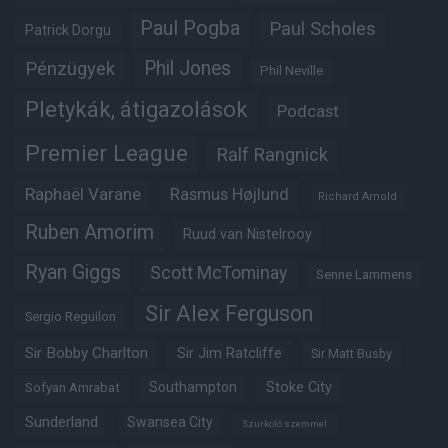
Paul Pogba
Paul Scholes
Patrick Dorgu
Phil Jones
Pénzügyek
Phil Neville
Pletykák, átigazolások
Podcast
Premier League
Ralf Rangnick
Raphaël Varane
Rasmus Højlund
Richard Arnold
Ruben Amorim
Ruud van Nistelrooy
Ryan Giggs
Scott McTominay
Senne Lammens
Sir Alex Ferguson
Sergio Reguilon
Sir Bobby Charlton
Sir Jim Ratcliffe
Sir Matt Busby
Southampton
Stoke City
Sofyan Amrabat
Sunderland
Swansea City
Szurkoló szemmel