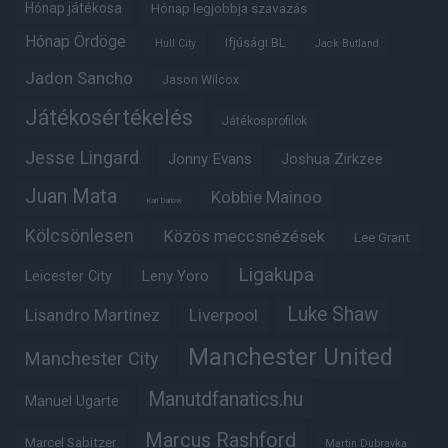
Hónap játékosa
Hónap legjobbja szavazás
Hónap Ördöge
Ifjúsági BL
Hull City
Jack Butland
Jadon Sancho
Jason Wilcox
Játékosértékelés
Játékosprofilok
Jesse Lingard
Jonny Evans
Joshua Zirkzee
Juan Mata
Kobbie Mainoo
Karl Darlow
Kölcsönlesen
Közös meccsnézések
Lee Grant
Ligakupa
Leny Yoro
Leicester City
Luke Shaw
Lisandro Martinez
Liverpool
Manchester United
Manchester City
Manutdfanatics.hu
Manuel Ugarte
Marcus Rashford
Marcel Sabitzer
Martin Dubravka