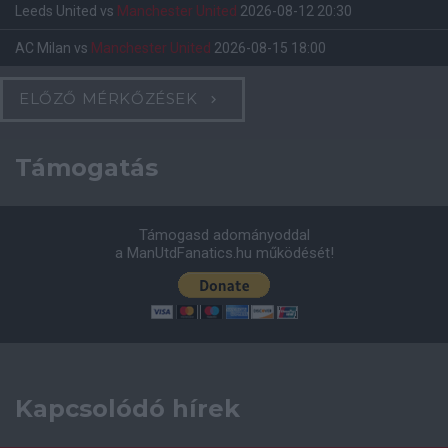
Leeds United
vs
Manchester United
2026-08-12 20:30
AC Milan
vs
Manchester United
2026-08-15 18:00
ELŐZŐ MÉRKŐZÉSEK
Támogatás
Támogasd adományoddal
a ManUtdFanatics.hu működését!
Kapcsolódó hírek