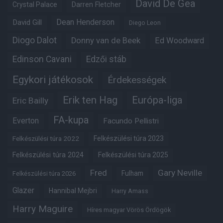
David De Gea
Crystal Palace
Darren Fletcher
Dean Henderson
David Gill
Diego Leon
Diogo Dalot
Donny van de Beek
Ed Woodward
Edinson Cavani
Edzői stáb
Egykori játékosok
Érdekességek
Erik ten Hag
Európa-liga
Eric Bailly
FA-kupa
Everton
Facundo Pellistri
Felkészülési túra 2022
Felkészülési túra 2023
Felkészülési túra 2024
Felkészülési túra 2025
Fred
Gary Neville
Fulham
Felkészülési túra 2026
Glazer
Hannibal Mejbri
Harry Amass
Harry Maguire
Híres magyar Vörös Ördögök