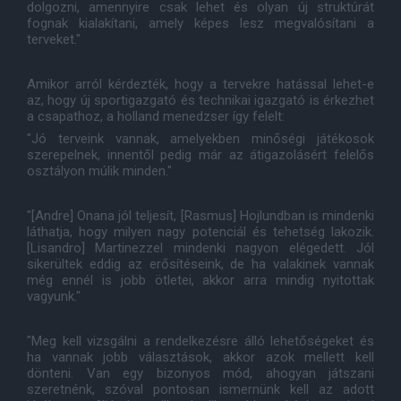
dolgozni, amennyire csak lehet és olyan új struktúrát
fognak kialakítani, amely képes lesz megvalósítani a
terveket."
Amikor arról kérdezték, hogy a tervekre hatással lehet-e
az, hogy új sportigazgató és technikai igazgató is érkezhet
a csapathoz, a holland menedzser így felelt:
"Jó terveink vannak, amelyekben minőségi játékosok
szerepelnek, innentől pedig már az átigazolásért felelős
osztályon múlik minden."
"[Andre] Onana jól teljesít, [Rasmus] Hojlundban is mindenki
láthatja, hogy milyen nagy potenciál és tehetség lakozik.
[Lisandro] Martinezzel mindenki nagyon elégedett. Jól
sikerültek eddig az erősítéseink, de ha valakinek vannak
még ennél is jobb ötletei, akkor arra mindig nyitottak
vagyunk."
"Meg kell vizsgálni a rendelkezésre álló lehetőségeket és
ha vannak jobb választások, akkor azok mellett kell
dönteni. Van egy bizonyos mód, ahogyan játszani
szeretnénk, szóval pontosan ismernünk kell az adott