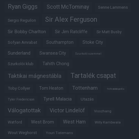
Ryan Giggs
Scott McTominay
Senne Lammens
Sir Alex Ferguson
Sergio Reguilon
Sir Bobby Charlton
Sir Jim Ratcliffe
Sir Matt Busby
Southampton
Stoke City
Sofyan Amrabat
Sunderland
Swansea City
Szurkoló szemmel
Tahith Chong
Szurkolói klub
Tartalék csapat
Taktikai mágnestábla
Tottenham
Tom Heaton
Toby Collyer
Trófeabibliográfia
Tyrell Malacia
Utazás
Tyler Fredericson
Válogatottak
Victor Lindelöf
Visszhang
West Ham
West Brom
Watford
Willy Kambwala
Wout Weghorst
Youri Tielemans