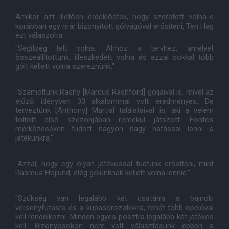
Amikor azt illetően érdeklődtek, hogy szeretett volna-e
korábban egy már bizonyított gólvágóval erősíteni, Ten Hag
ezt válaszolta:
"Segítség lett volna. Ahhoz a tervhez, amelyet
összeállítottunk, illeszkedett volna és azzal sokkal több
gólt kellett volna szereznünk."
"Számoltunk Rashy [Marcus Rashford] góljaival is, mivel az
előző idényben 30 alkalommal volt eredményes. De
terveztünk [Anthony] Martial találataival is, aki a velem
töltött első szezonjában remekül játszott. Fontos
mérkőzéseken tudott nagyon nagy hatással lenni a
játékunkra."
"Azzal, hogy egy olyan játékossal tudtunk erősíteni, mint
Rasmus Hojlund, elég gólunknak kellett volna lennie."
"Szükség van legalább két csatárra a bajnoki
versenyfutásra és a kupasorozatokra, tehát több opcióval
kell rendelkezni. Minden egyes posztra legalább két játékos
kell. Bizonyosokon nem volt választásunk ebben a