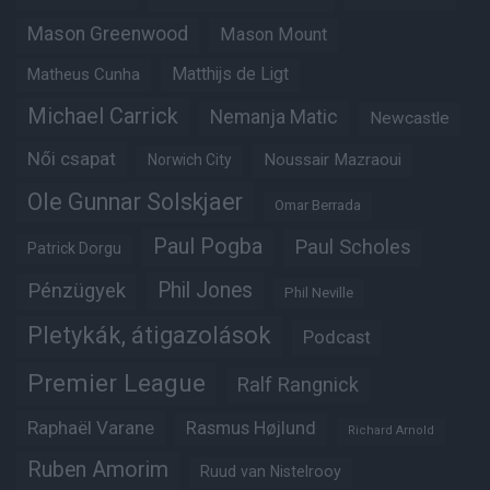
Mason Greenwood
Mason Mount
Matheus Cunha
Matthijs de Ligt
Michael Carrick
Nemanja Matic
Newcastle
Női csapat
Noussair Mazraoui
Norwich City
Ole Gunnar Solskjaer
Omar Berrada
Paul Pogba
Paul Scholes
Patrick Dorgu
Phil Jones
Pénzügyek
Phil Neville
Pletykák, átigazolások
Podcast
Premier League
Ralf Rangnick
Raphaël Varane
Rasmus Højlund
Richard Arnold
Ruben Amorim
Ruud van Nistelrooy