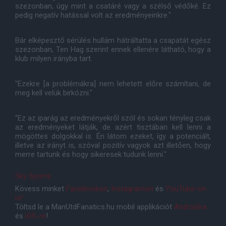
szezonban, úgy mint a csatáré vagy a szélső védőké. Ez
pedig negatív hatással volt az eredményeinkre."
Bár elképesztő sérülés hullám hátráltatta a csapatát egész
szezonban, Ten Hag szerint ennek ellenére látható, hogy a
klub milyen irányba tart.
"Ezekre [a problémákra] nem lehetett előre számítani, de
meg kell velük birkózni."
"Ez az iparág az eredményekről szól és sokan tényleg csak
az eredményeket látják, de azért tisztában kell lenni a
mögöttes dolgokkal is. Én látom ezeket, így a potenciált,
illetve az irányt is, szóval pozitív vagyok azt illetően, hogy
merre tartunk és hogy sikeresek tudunk lenni."
Sky Sports
Kövess minket
Facebookon
,
Instagramon
és
YouTube-on
is!
Töltsd le a ManUtdFanatics.hu mobil applikációt
Androidra
és
iOS-re
!