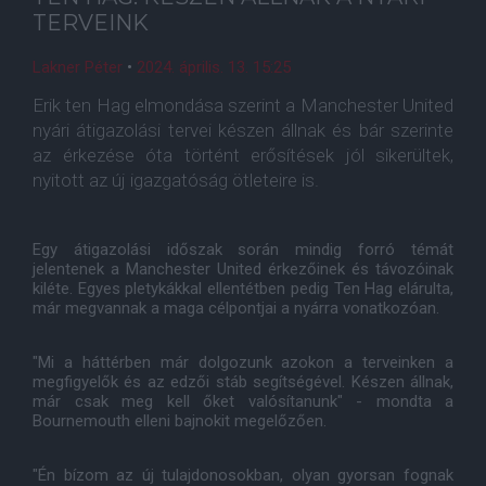
TERVEINK
Lakner Péter
•
2024. április. 13. 15:25
Erik ten Hag elmondása szerint a Manchester United
nyári átigazolási tervei készen állnak és bár szerinte
az érkezése óta történt erősítések jól sikerültek,
nyitott az új igazgatóság ötleteire is.
Egy átigazolási időszak során mindig forró témát
jelentenek a Manchester United érkezőinek és távozóinak
kiléte. Egyes pletykákkal ellentétben pedig Ten Hag elárulta,
már megvannak a maga célpontjai a nyárra vonatkozóan.
"Mi a háttérben már dolgozunk azokon a terveinken a
megfigyelők és az edzői stáb segítségével. Készen állnak,
már csak meg kell őket valósítanunk" - mondta a
Bournemouth elleni bajnokit megelőzően.
"Én bízom az új tulajdonosokban, olyan gyorsan fognak