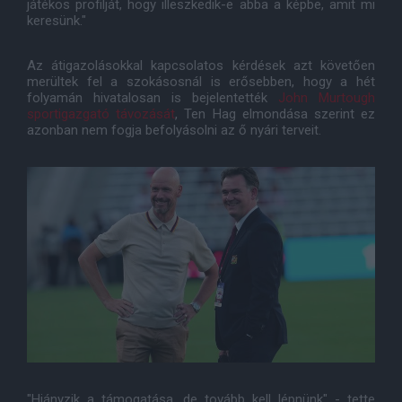
játékos profilját, hogy illeszkedik-e abba a képbe, amit mi
keresünk."
Az átigazolásokkal kapcsolatos kérdések azt követően
merültek fel a szokásosnál is erősebben, hogy a hét
folyamán hivatalosan is bejelentették
John Murtough
sportigazgató távozását
, Ten Hag elmondása szerint ez
azonban nem fogja befolyásolni az ő nyári terveit.
"Hiányzik a támogatása, de tovább kell lépnünk" - tette