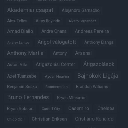
Akadémiai csapat
Alejandro Garnacho
Alex Telles
Altay Bayindir
Alvaro Fernandez
Amad Diallo
Andre Onana
Andreas Pereira
Angol válogatott
Anthony Elanga
Andrey Santos
Anthony Martial
Arsenal
Antony
Átigazolások
Átigazolási Center
Aston Villa
Bajnokok Ligája
Axel Tuanzebe
Ayden Heaven
Benjamin Sesko
Brandon Williams
Bournemouth
Bruno Fernandes
Bryan Mbeumo
Casemiro
Chelsea
Bryan Robson
Cardiff City
Christian Eriksen
Cristiano Ronaldo
Chido Obi