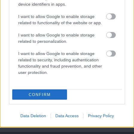
device identifiers in apps.
I want to allow Google to enable storage
related to functionality of the website or app.
I want to allow Google to enable storage
related to personalization.
Meccs Center
I want to allow Google to enable storage
related to security, including authentication
functionality and fraud prevention, and other
Paris Saint-Germain
vs
user protection.
Manchester United
CONFIRM
Felkészülési szezon 4. mérkőzés
Nya Ullevi, Göteborg
2026-08-08 17:00
Data Deletion
Data Access
Privacy Policy
1 nap 12 óra 19 perc 42 másodperc