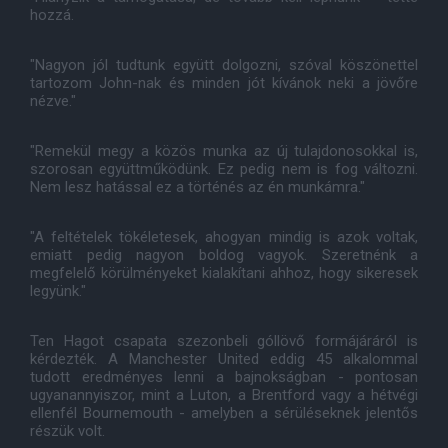
hozzá.
"Nagyon jól tudtunk együtt dolgozni, szóval köszönettel
tartozom John-nak és minden jót kívánok neki a jövőre
nézve."
"Remekül megy a közös munka az új tulajdonosokkal is,
szorosan együttműködünk. Ez pedig nem is fog változni.
Nem lesz hatással ez a történés az én munkámra."
"A feltételek tökéletesek, ahogyan mindig is azok voltak,
emiatt pedig nagyon boldog vagyok. Szeretnénk a
megfelelő körülményeket kialakítani ahhoz, hogy sikeresek
legyünk."
Ten Hagot csapata szezonbeli góllövő formájáráról is
kérdezték. A Manchester United eddig 45 alkalommal
tudott eredményes lenni a bajnokságban - pontosan
ugyanannyiszor, mint a Luton, a Brentford vagy a hétvégi
ellenfél Bournemouth - amelyben a sérüléseknek jelentős
részük volt.