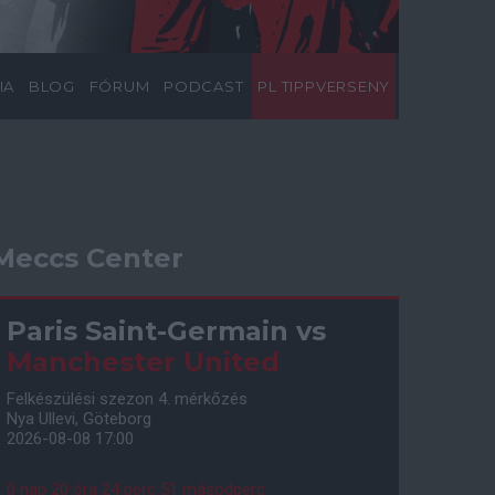
IA
BLOG
FÓRUM
PODCAST
PL TIPPVERSENY
Meccs Center
Paris Saint-Germain
vs
Manchester United
Felkészülési szezon 4. mérkőzés
Nya Ullevi, Göteborg
2026-08-08 17:00
0 nap 20 óra 24 perc 49 másodperc