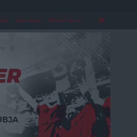
ldal
Regisztráció
Elfelejtett jelszó