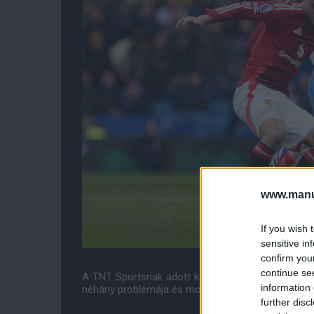
www.manut
If you wish 
sensitive in
confirm you
continue se
A TNT Sportsnak adott külön interjúban a menedzs
information 
néhány problémája és most is előjött valami. Ismer
further disc