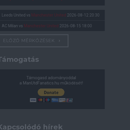
Leeds United
vs
Manchester United
2026-08-12 20:30
AC Milan
vs
Manchester United
2026-08-15 18:00
ELŐZŐ MÉRKŐZÉSEK
Támogatás
Támogasd adományoddal
a ManUtdFanatics.hu működését!
Kapcsolódó hírek