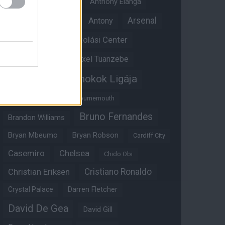
Angol válogatott
Anthony Elanga
Anthony Martial
Arsenal
Antony
Átigazolási Center
Aston Villa
Átigazolások
Axel Tuanzebe
Bajnokok Ligája
Ayden Heaven
Benjamin Sesko
Bournemouth
Bruno Fernandes
Brandon Williams
Bryan Mbeumo
Bryan Robson
Cardiff City
Casemiro
Chelsea
Chido Obi
Christian Eriksen
Cristiano Ronaldo
Crystal Palace
Darren Fletcher
David De Gea
David Gill