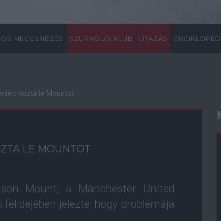
ÖS MECCSNÉZÉS
SZURKOLÓI KLUB
UTAZÁS
ENCIKLOPÉD
miért hozta le Mountot
OZTA LE MOUNTOT
Mason Mount, a Manchester United
k félidejében jelezte, hogy problémája