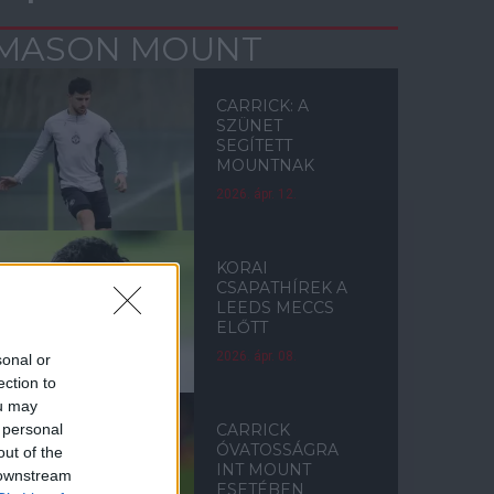
MASON MOUNT
CARRICK: A
SZÜNET
SEGÍTETT
MOUNTNAK
2026. ápr. 12.
KORAI
CSAPATHÍREK A
LEEDS MECCS
ELŐTT
2026. ápr. 08.
sonal or
ection to
ou may
 personal
CARRICK
ÓVATOSSÁGRA
out of the
INT MOUNT
 downstream
ESETÉBEN