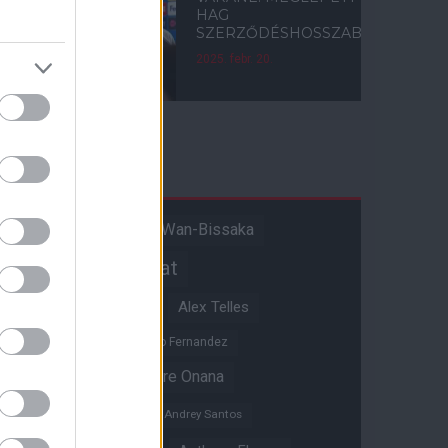
HAG
SZERZŐDÉSHOSSZABBÍTÁSA
2025. febr. 20.
Címkék
Aaron Wan-Bissaka
A hangadó
Akadémiai csapat
Alejandro Garnacho
Alex Telles
Altay Bayindir
Alvaro Fernandez
Amad Diallo
Andre Onana
Andreas Pereira
Andrey Santos