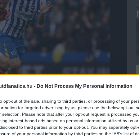
dfanatics.hu -
Do Not Process My Personal Information
to opt-out of the sale, sharing to third parties, or processing of your per
formation for targeted advertising by us, please use the below opt-out s
r selection. Please note that after your opt-out request is processed y
eing interest-based ads based on personal information utilized by us or
er hozzátette: "Ez egy döntés volt, korábban is volt
disclosed to third parties prior to your opt-out. You may separately opt-
jük Mason történetét, ezért levettük őt."
losure of your personal information by third parties on the IAB’s list of