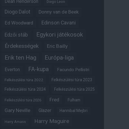
Dean Henderson
Diego Leon
Diogo Dalot
Donny van de Beek
Edinson Cavani
Ed Woodward
Egykori játékosok
Edzői stáb
Érdekességek
Eric Bailly
Erik ten Hag
Európa-liga
FA-kupa
Everton
Facundo Pellistri
Felkészülési túra 2022
Felkészülési túra 2023
Felkészülési túra 2024
Felkészülési túra 2025
Fred
Fulham
Felkészülési túra 2026
Gary Neville
Glazer
Hannibal Mejbri
Harry Maguire
Harry Amass