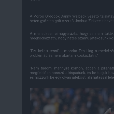
A Vörös Ördögök Danny Welbeck vezető találatáva
héten győztes gólt szerző Joshua Zirkzee-t bevet
A menedzser elmagyarázta, hogy ez nem taktika
megkockáztatni, hogy hetes számú játékosunk ko
"Ezt kellett tenni" - mondta Ten Hag a mérkőzés 
problémát, és nem akartam kockáztatni."
"Nem tudom, mennyire komoly, ebben a pillan
megfelelően hosszú a kispadunk, és be tudjuk hoz
és hozzunk be egy olyan játékost, aki hatással lehe