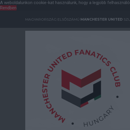
A weboldalunkon cookie-kat használunk, hogy a legjobb felhasználó
Rendben
MAGYARORSZÁG ELSŐSZÁMÚ
MANCHESTER UNITED
SZU