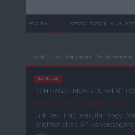
FŐOLDAL
HÍREK
SZEZON 2025/26
KLUB
KÖZ
Főoldal
Hírek
ManUtd.com
Ten Hag elmondta, 
ManUtd.com
TEN HAG ELMONDTA, MIÉRT H
Bederna András
•
2024. augusztus. 24. 22:00
Erik ten Hag elárulta, hogy 
Brighton elleni, 2-1-es vereségéne
van.