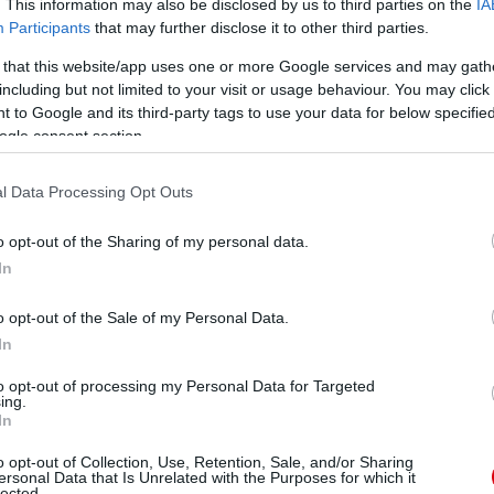
. This information may also be disclosed by us to third parties on the
IA
ool ellen jövő vasárnap az Old Traffordon a harmadik
Participants
that may further disclose it to other third parties.
 that this website/app uses one or more Google services and may gath
including but not limited to your visit or usage behaviour. You may click 
áénak a Mersey-partiak ellen - 2021-ben a Chelsea
etővé teszi Bruno Fernandes kapitány számára, hogy
 to Google and its third-party tags to use your data for below specifi
ogle consent section.
l Data Processing Opt Outs
ube-on is!
droidra
és
iOS-re
!
o opt-out of the Sharing of my personal data.
In
ManUtdFanatics.hu működését!
o opt-out of the Sale of my Personal Data.
In
to opt-out of processing my Personal Data for Targeted
ing.
In
o opt-out of Collection, Use, Retention, Sale, and/or Sharing
ersonal Data that Is Unrelated with the Purposes for which it
lected.