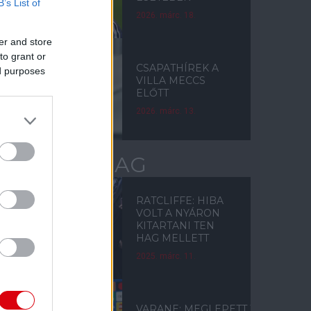
B’s List of
2026. márc. 18.
er and store
to grant or
CSAPATHÍREK A
ed purposes
VILLA MECCS
ELŐTT
2026. márc. 13.
ERIK TEN HAG
RATCLIFFE: HIBA
VOLT A NYÁRON
KITARTANI TEN
HAG MELLETT
2025. márc. 11.
VARANE: MEGLEPETT TEN