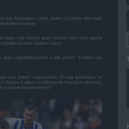
l már hátrányban voltak, amikor a Fulham ellen múlt
ették Mount helyén.
i lépés volt, hanem azért történt, mert nem akarta
molyabb sérülést szedjen össze.
utáni sajtótájékoztatón a déli parton. "Említett egy
atban nem tudom megmondani. De úgy gondolom, ha
ni Zirkzee-t, akkor ne habozzunk. Hozzuk le Mountot,
t a csapat teljesítményére."