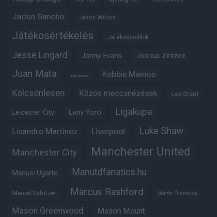
Jadon Sancho
Jason Wilcox
Játékosértékelés
Játékosprofilok
Jesse Lingard
Jonny Evans
Joshua Zirkzee
Juan Mata
Kobbie Mainoo
Karl Darlow
Kölcsönlesen
Közös meccsnézések
Lee Grant
Ligakupa
Leny Yoro
Leicester City
Luke Shaw
Lisandro Martinez
Liverpool
Manchester United
Manchester City
Manutdfanatics.hu
Manuel Ugarte
Marcus Rashford
Marcel Sabitzer
Martin Dubravka
Mason Greenwood
Mason Mount