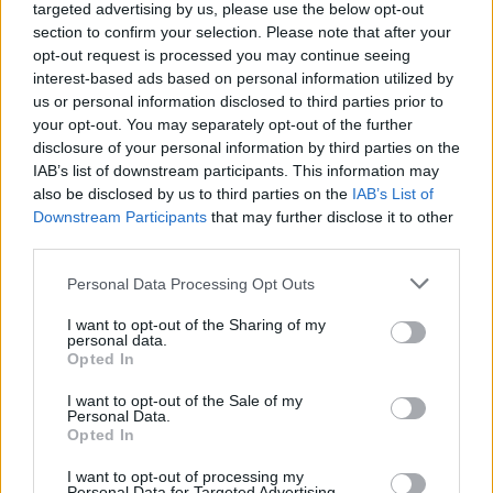
targeted advertising by us, please use the below opt-out
section to confirm your selection. Please note that after your
opt-out request is processed you may continue seeing
interest-based ads based on personal information utilized by
us or personal information disclosed to third parties prior to
your opt-out. You may separately opt-out of the further
disclosure of your personal information by third parties on the
Meccs Center
IAB’s list of downstream participants. This information may
also be disclosed by us to third parties on the
IAB’s List of
Downstream Participants
that may further disclose it to other
third parties.
Paris Saint-Germain
vs
Please note that this website/app uses one or more Google
Personal Data Processing Opt Outs
Manchester United
services and may gather and store information including but
not limited to your visit or usage behaviour. You may click to
I want to opt-out of the Sharing of my
Felkészülési szezon 4. mérkőzés
personal data.
grant or deny consent to Google and its third-party tags to
Nya Ullevi, Göteborg
Opted In
use your data for below specified purposes in below Google
2026-08-08 17:00
consent section.
I want to opt-out of the Sale of my
Personal Data.
2 nap 4 óra 54 perc 19 másodperc
Opted In
I want to opt-out of processing my
Leeds United
Personal Data for Targeted Advertising.
vs
Manchester United
2026-08-12 20:30