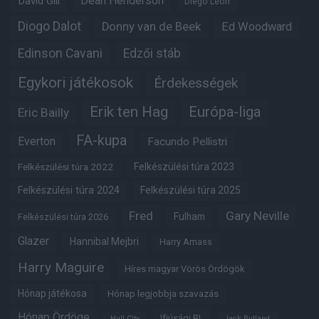
Dean Henderson
David Gill
Diego Leon
Diogo Dalot
Donny van de Beek
Ed Woodward
Edinson Cavani
Edzői stáb
Egykori játékosok
Érdekességek
Erik ten Hag
Európa-liga
Eric Bailly
FA-kupa
Everton
Facundo Pellistri
Felkészülési túra 2022
Felkészülési túra 2023
Felkészülési túra 2024
Felkészülési túra 2025
Fred
Gary Neville
Fulham
Felkészülési túra 2026
Glazer
Hannibal Mejbri
Harry Amass
Harry Maguire
Híres magyar Vörös Ördögök
Hónap játékosa
Hónap legjobbja szavazás
Hónap Ördöge
Ifjúsági BL
Hull City
Jack Butland