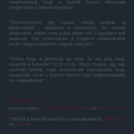
megmutatniuk, hogy a klubnál hozott áldozataik
megtérülnek a teljesítményükben.
"Természetesen egy csapat mindig javulhat új
játékosokkal" - válaszolta a vezetőedző. "De vannak
játékosaink, akikkel meg tudjuk oldani ezt. Csapatként kell
javulnunk. Van potenciálunk a meglévő játékosainkkal
javulni. Nagyon elégedett vagyok a kerettel."
"Örülök, hogy a játékosok így érzik. Ez azt jelzi, hogy
megértik a helyzetet. Ez jó érzés. Utazni fogunk, egy nap
szünetet tartunk, majd visszatérünk Carringtonba, hogy
megértsük, ennél a klubnál minden nagy hullámhegyekkel
és -völgyekkel jár."
manutd.com
Kövess minket
Facebookon
,
Instagramon
és
YouTube-on
is!
Töltsd le a ManUtdFanatics.hu mobil applikációt
Androidra
és
iOS-re
!