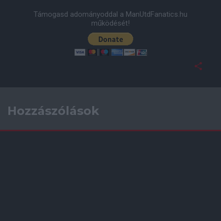
Támogasd adományoddal a ManUtdFanatics.hu
működését!
Hozzászólások