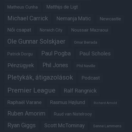
Matheus Cunha
Matthijs de Ligt
Michael Carrick
Nemanja Matic
Newcastle
Női csapat
Noussair Mazraoui
Norwich City
Ole Gunnar Solskjaer
Omar Berrada
Paul Pogba
Paul Scholes
Patrick Dorgu
Phil Jones
Pénzügyek
Phil Neville
Pletykák, átigazolások
Podcast
Premier League
Ralf Rangnick
Raphaël Varane
Rasmus Højlund
Richard Arnold
Ruben Amorim
Ruud van Nistelrooy
Ryan Giggs
Scott McTominay
Senne Lammens