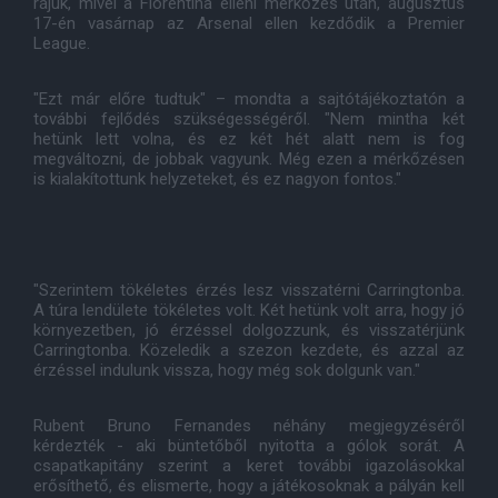
rájuk, mivel a Fiorentina elleni mérkőzés után, augusztus
17-én vasárnap az Arsenal ellen kezdődik a Premier
League.
"Ezt már előre tudtuk" – mondta a sajtótájékoztatón a
további fejlődés szükségességéről. "Nem mintha két
hetünk lett volna, és ez két hét alatt nem is fog
megváltozni, de jobbak vagyunk. Még ezen a mérkőzésen
is kialakítottunk helyzeteket, és ez nagyon fontos."
"Szerintem tökéletes érzés lesz visszatérni Carringtonba.
A túra lendülete tökéletes volt. Két hetünk volt arra, hogy jó
környezetben, jó érzéssel dolgozzunk, és visszatérjünk
Carringtonba. Közeledik a szezon kezdete, és azzal az
érzéssel indulunk vissza, hogy még sok dolgunk van."
Rubent Bruno Fernandes néhány megjegyzéséről
kérdezték - aki büntetőből nyitotta a gólok sorát. A
csapatkapitány szerint a keret további igazolásokkal
erősíthető, és elismerte, hogy a játékosoknak a pályán kell