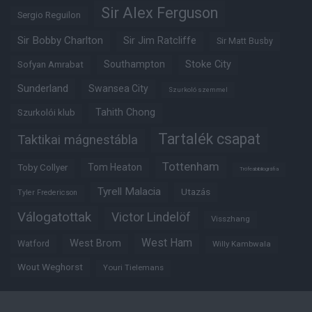
Sir Alex Ferguson
Sergio Reguilon
Sir Bobby Charlton
Sir Jim Ratcliffe
Sir Matt Busby
Southampton
Stoke City
Sofyan Amrabat
Sunderland
Swansea City
Szurkoló szemmel
Tahith Chong
Szurkolói klub
Tartalék csapat
Taktikai mágnestábla
Tottenham
Tom Heaton
Toby Collyer
Trófeabibliográfia
Tyrell Malacia
Utazás
Tyler Fredericson
Válogatottak
Victor Lindelöf
Visszhang
West Ham
West Brom
Watford
Willy Kambwala
Wout Weghorst
Youri Tielemans