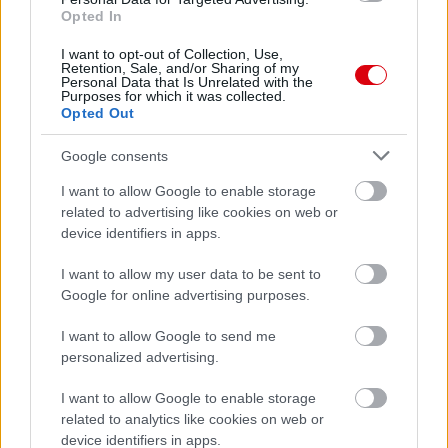
Opted In
AC Milan
vs
Manchester United
2026-08-15 18:00
I want to opt-out of Collection, Use,
Retention, Sale, and/or Sharing of my
Personal Data that Is Unrelated with the
ELŐZŐ MÉRKŐZÉSEK
Purposes for which it was collected.
Opted Out
Támogatás
Google consents
I want to allow Google to enable storage
related to advertising like cookies on web or
Támogasd adományoddal
device identifiers in apps.
a ManUtdFanatics.hu működését!
I want to allow my user data to be sent to
Google for online advertising purposes.
I want to allow Google to send me
personalized advertising.
Kapcsolódó hírek
I want to allow Google to enable storage
related to analytics like cookies on web or
device identifiers in apps.