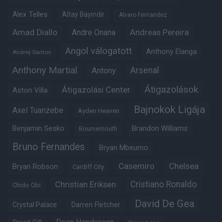
Alex Telles
Altay Bayindir
Alvaro Fernandez
Amad Diallo
Andre Onana
Andreas Pereira
Angol válogatott
Anthony Elanga
Andrey Santos
Anthony Martial
Arsenal
Antony
Átigazolások
Átigazolási Center
Aston Villa
Bajnokok Ligája
Axel Tuanzebe
Ayden Heaven
Benjamin Sesko
Brandon Williams
Bournemouth
Bruno Fernandes
Bryan Mbeumo
Casemiro
Chelsea
Bryan Robson
Cardiff City
Christian Eriksen
Cristiano Ronaldo
Chido Obi
David De Gea
Crystal Palace
Darren Fletcher