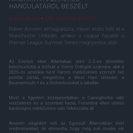
HANGULATÁRÓL BESZÉLT
Bederna András
•
2025. augusztus. 04. 17:00
Ruben Amorim elmagyarázta, milyen érzés tölti el a
Manchester Unitedet, amikor a csapat hazatér a
Premier League Summer Series megnyerése után.
Az Everton ellen Atlantaban elért 2-2-es döntetlen
bebiztosította a trófeát a Vörös Ördögök számára, akik a
2025-ös amerikai túrát három mérkőzésen szerzett hét
ponttal zárták, megelőzve a West Ham Unitedet, a
Bournemouth-t és a Stolverkosokat a tabellán.
Most a figyelem középpontjában a Carringtonba való
visszatérés és a szombati hazai, Fiorentina elleni utolsó
barátságos mérkőzésre való felkészülés áll.
Amorim elégedett volt az Egyesült Államokban elért
eredményekkel, de elmondta, hogy még sok munka vár