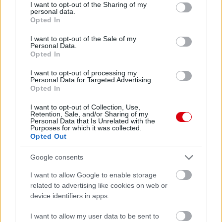
Meccs Center
not limited to your visit or usage behaviour. You may click to
I want to opt-out of the Sharing of my
personal data.
grant or deny consent to Google and its third-party tags to
Opted In
use your data for below specified purposes in below Google
Paris Saint-Germain
vs
consent section.
I want to opt-out of the Sale of my
Personal Data.
Manchester United
Opted In
I want to opt-out of processing my
Felkészülési szezon 4. mérkőzés
Personal Data for Targeted Advertising.
Nya Ullevi, Göteborg
Opted In
2026-08-08 17:00
I want to opt-out of Collection, Use,
Retention, Sale, and/or Sharing of my
2 nap 6 óra 39 perc 12 másodperc
Personal Data that Is Unrelated with the
Purposes for which it was collected.
Opted Out
Leeds United
vs
Manchester United
2026-08-12 20:30
Google consents
AC Milan
vs
Manchester United
2026-08-15 18:00
I want to allow Google to enable storage
related to advertising like cookies on web or
ELŐZŐ MÉRKŐZÉSEK
device identifiers in apps.
I want to allow my user data to be sent to
Támogatás