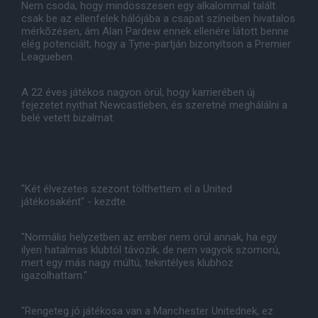
Nem csoda, hogy mindösszesen egy alkalommal talált
csak be az ellenfelek hálójába a csapat színeiben hivatalos
mérkõzésen, ám Alan Pardew ennek ellenére látott benne
elég potenciált, hogy a Tyne-partján bizonyítson a Premier
Leagueben.
A 22 éves játékos nagyon örül, hogy karrierében új
fejezetet nyithat Newcastleben, és szeretné meghálálni a
belé vetett bizalmat.
"Két élvezetes szezont tölthettem el a United
játékosaként" - kezdte.
"Normális helyzetben az ember nem örül annak, ha egy
ilyen hatalmas klubtól távozik, de nem vagyok szomorú,
mert egy más nagy múltú, tekintélyes klubhoz
igazolhattam."
"Rengeteg jó játékosa van a Manchester Unitednek, ez