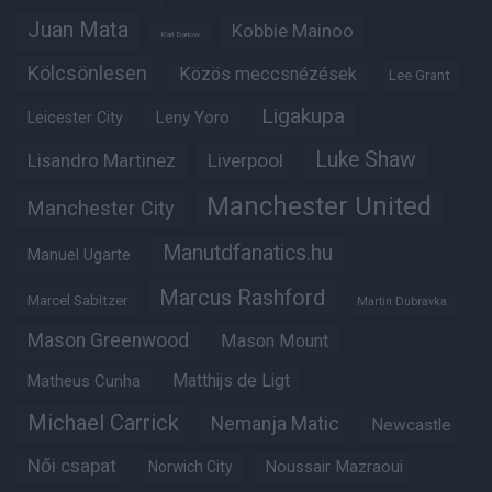
Juan Mata
Kobbie Mainoo
Karl Darlow
Kölcsönlesen
Közös meccsnézések
Lee Grant
Ligakupa
Leny Yoro
Leicester City
Luke Shaw
Lisandro Martinez
Liverpool
Manchester United
Manchester City
Manutdfanatics.hu
Manuel Ugarte
Marcus Rashford
Marcel Sabitzer
Martin Dubravka
Mason Greenwood
Mason Mount
Matheus Cunha
Matthijs de Ligt
Michael Carrick
Nemanja Matic
Newcastle
Női csapat
Noussair Mazraoui
Norwich City