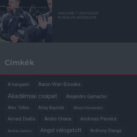
MAGUIRE-T LENYŰGÖZI
EVANS ÉS WOODGATE
Címkék
Aaron Wan-Bissaka
A hangadó
Akadémiai csapat
Alejandro Garnacho
Alex Telles
Altay Bayindir
Alvaro Fernandez
Amad Diallo
Andre Onana
Andreas Pereira
Angol válogatott
Anthony Elanga
Andrey Santos