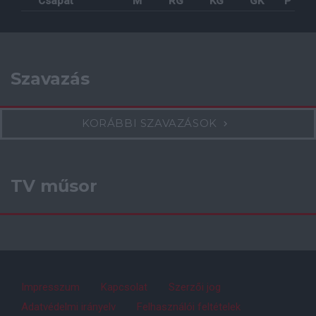
Csapat
M
RG
KG
GK
P
Szavazás
KORÁBBI SZAVAZÁSOK
TV műsor
Impresszum
Kapcsolat
Szerzői jog
Adatvédelmi irányelv
Felhasználói feltételek