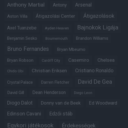
Anthony Martial
Arsenal
Antony
Átigazolások
Átigazolási Center
Aston Villa
Bajnokok Ligája
Axel Tuanzebe
Ayden Heaven
Benjamin Sesko
Brandon Williams
Bournemouth
Bruno Fernandes
Bryan Mbeumo
Casemiro
Chelsea
Bryan Robson
Cardiff City
Christian Eriksen
Cristiano Ronaldo
Chido Obi
David De Gea
Crystal Palace
Darren Fletcher
Dean Henderson
David Gill
Diego Leon
Diogo Dalot
Donny van de Beek
Ed Woodward
Edinson Cavani
Edzői stáb
Egykori játékosok
Érdekességek