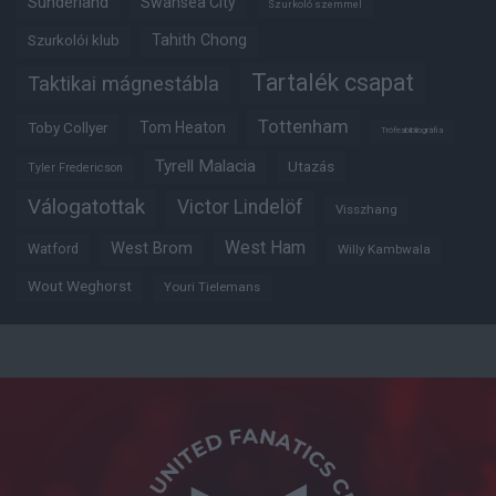
Sunderland
Swansea City
Szurkoló szemmel
Tahith Chong
Szurkolói klub
Tartalék csapat
Taktikai mágnestábla
Tottenham
Tom Heaton
Toby Collyer
Trófeabibliográfia
Tyrell Malacia
Utazás
Tyler Fredericson
Válogatottak
Victor Lindelöf
Visszhang
West Ham
West Brom
Watford
Willy Kambwala
Wout Weghorst
Youri Tielemans