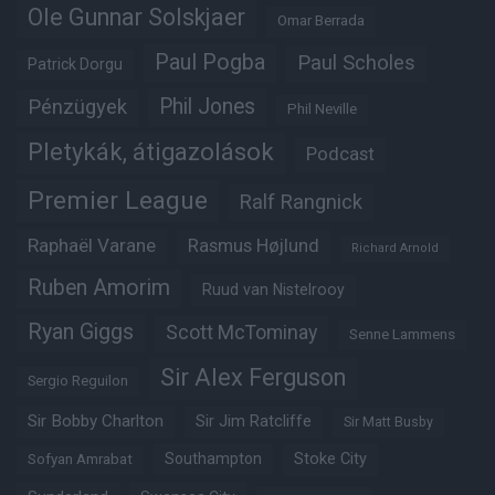
Ole Gunnar Solskjaer
Omar Berrada
Paul Pogba
Paul Scholes
Patrick Dorgu
Phil Jones
Pénzügyek
Phil Neville
Pletykák, átigazolások
Podcast
Premier League
Ralf Rangnick
Raphaël Varane
Rasmus Højlund
Richard Arnold
Ruben Amorim
Ruud van Nistelrooy
Ryan Giggs
Scott McTominay
Senne Lammens
Sir Alex Ferguson
Sergio Reguilon
Sir Bobby Charlton
Sir Jim Ratcliffe
Sir Matt Busby
Southampton
Stoke City
Sofyan Amrabat