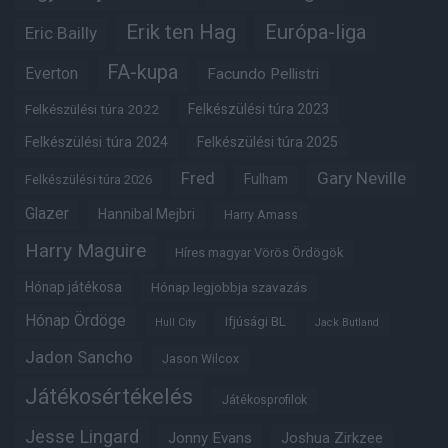
Erik ten Hag
Európa-liga
Eric Bailly
FA-kupa
Everton
Facundo Pellistri
Felkészülési túra 2022
Felkészülési túra 2023
Felkészülési túra 2024
Felkészülési túra 2025
Fred
Gary Neville
Fulham
Felkészülési túra 2026
Glazer
Hannibal Mejbri
Harry Amass
Harry Maguire
Híres magyar Vörös Ördögök
Hónap játékosa
Hónap legjobbja szavazás
Hónap Ördöge
Ifjúsági BL
Hull City
Jack Butland
Jadon Sancho
Jason Wilcox
Játékosértékelés
Játékosprofilok
Jesse Lingard
Jonny Evans
Joshua Zirkzee