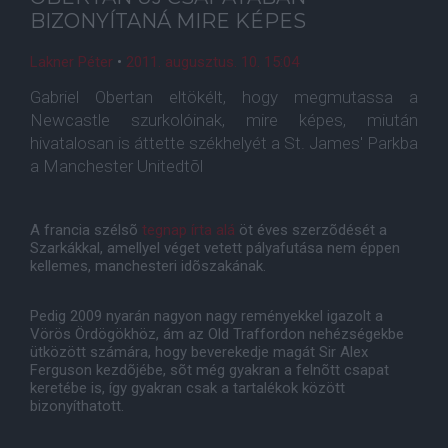
BIZONYÍTANÁ MIRE KÉPES
Lakner Péter
•
2011. augusztus. 10. 15:04
Gabriel Obertan eltökélt, hogy megmutassa a
Newcastle szurkolóinak, mire képes, miután
hivatalosan is áttette székhelyét a St. James' Parkba
a Manchester Unitedtõl
A francia szélsõ
tegnap írta alá
öt éves szerzõdését a
Szarkákkal, amellyel véget vetett pályafutása nem éppen
kellemes, manchesteri idõszakának.
Pedig 2009 nyarán nagyon nagy reményekkel igazolt a
Vörös Ördögökhöz, ám az Old Traffordon nehézségekbe
ütközött számára, hogy beverekedje magát Sir Alex
Ferguson kezdõjébe, sõt még gyakran a felnõtt csapat
keretébe is, így gyakran csak a tartalékok között
bizonyíthatott.