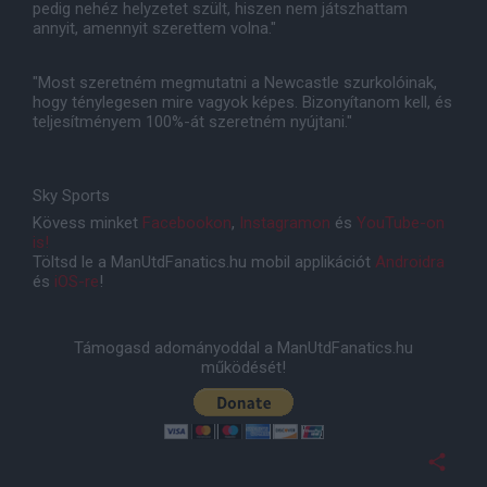
pedig nehéz helyzetet szült, hiszen nem játszhattam
annyit, amennyit szerettem volna."
"Most szeretném megmutatni a Newcastle szurkolóinak,
hogy ténylegesen mire vagyok képes. Bizonyítanom kell, és
teljesítményem 100%-át szeretném nyújtani."
Sky Sports
Kövess minket
Facebookon
,
Instagramon
és
YouTube-on
is!
Töltsd le a ManUtdFanatics.hu mobil applikációt
Androidra
és
iOS-re
!
Támogasd adományoddal a ManUtdFanatics.hu
működését!