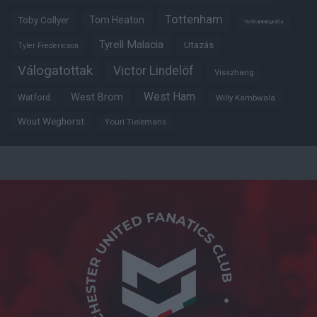
Tottenham
Tom Heaton
Toby Collyer
Trófeabibliográfia
Tyrell Malacia
Utazás
Tyler Fredericson
Válogatottak
Victor Lindelöf
Visszhang
West Ham
West Brom
Watford
Willy Kambwala
Wout Weghorst
Youri Tielemans