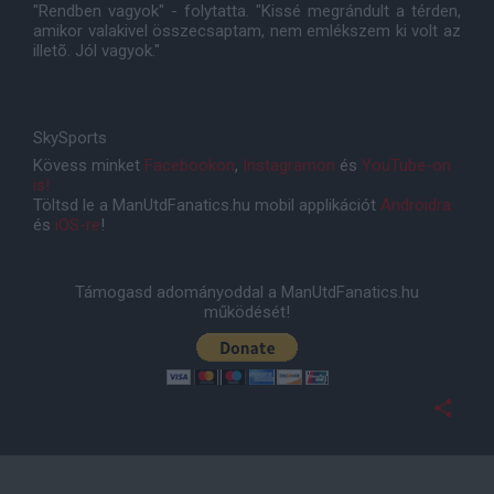
"Rendben vagyok" - folytatta. "Kissé megrándult a térden,
amikor valakivel összecsaptam, nem emlékszem ki volt az
illetõ. Jól vagyok."
SkySports
Kövess minket
Facebookon
,
Instagramon
és
YouTube-on
is!
Töltsd le a ManUtdFanatics.hu mobil applikációt
Androidra
és
iOS-re
!
Támogasd adományoddal a ManUtdFanatics.hu
működését!