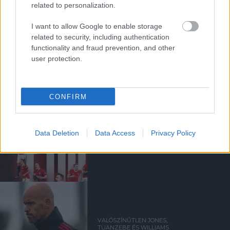
related to personalization.
I want to allow Google to enable storage
related to security, including authentication
PHIL JONES NYÍLT LEVELE A
functionality and fraud prevention, and other
UNITED SZURKOLÓKNAK
user protection.
CONFIRM
HIVATALOS: JONES 12 ÉV
Data Deletion
Data Access
Privacy Policy
UTÁN TÁVOZIK A
UNITEDTŐL
VALÓSZÍNŰTLEN JONES,
TUANZEBE ÉS WILLIAMS