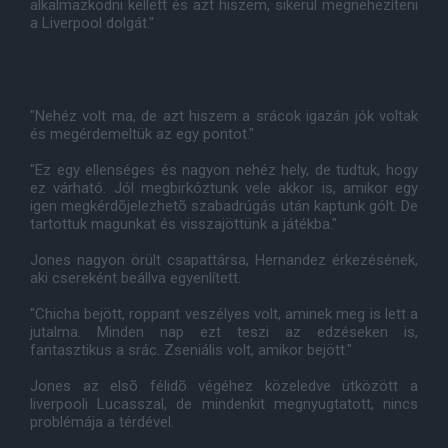
alkalmazkodni kellett és azt hiszem, sikerül megnehezíteni
a Liverpool dolgát."
"Nehéz volt ma, de azt hiszem a srácok igazán jók voltak
és megérdemeltük az egy pontot."
"Ez egy ellenséges és nagyon nehéz hely, de tudtuk, hogy
ez várható. Jól megbirkóztunk vele akkor is, amikor egy
igen megkérdõjelezhetõ szabadrúgás után kaptunk gólt. De
tartottuk magunkat és visszajöttünk a játékba."
Jones nagyon örült csapattársa, Hernandez érkezésének,
aki csereként beállva egyenlített.
"Chicha bejött, roppant veszélyes volt, aminek meg is lett a
jutalma. Minden nap ezt teszi az edzéseken is,
fantasztikus a srác. Zseniális volt, amikor bejött."
Jones az elsõ félidõ végéhez közeledve ütközött a
liverpooli Lucasszal, de mindenkit megnyugtatott, nincs
problémája a térdével.