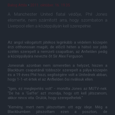
Balog Attila
•
2011. október. 16. 19:35
A Manchester United fiatal védõje, Phil Jones
elismerte, nem számított arra, hogy szombaton a
Liverpool ellen a középpályán kell szerepelnie.
Az angol válogatott játékos leginkább a védelem közepén
érzi otthonosan magát, de elõzõ héten a hátsó sor jobb
szélén szerepelt a nemzeti csapatban, az Anfielden pedig
a középpályára nevezte õt Sir Alex Ferguson.
Jonesnak azonban nem ismeretlen a helyzet, hiszen a
Blackburn csapatánál többször szerepelt a pálya közepén
és a 19 éves Phil hiszi, segítségére volt a Unitednek abban,
hogy 1-1-et értek el az Anflielden õsi riválisuk ellen.
"Igen, ez meglepetés volt" - mondta Jones az MUTV-nek.
"De ha a 'Gaffer' azt mondja, hogy ott kell játszanom,
akkor nincs vita. Örülök, hogy szerepelhetek."
"Kemény, mert nem játszottam ott egy ideje. Még a
Blackburnben játszottam ezen a poszton, de