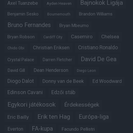
Bajnokok Ligája
Axel Tuanzebe
Ayden Heaven
Benjamin Sesko
Brandon Williams
Bournemouth
Bruno Fernandes
Bryan Mbeumo
Casemiro
Chelsea
Bryan Robson
Cardiff City
Christian Eriksen
Cristiano Ronaldo
Chido Obi
David De Gea
Crystal Palace
Darren Fletcher
Dean Henderson
David Gill
Diego Leon
Diogo Dalot
Donny van de Beek
Ed Woodward
Edinson Cavani
Edzői stáb
Egykori játékosok
Érdekességek
Erik ten Hag
Európa-liga
Eric Bailly
FA-kupa
Everton
Facundo Pellistri