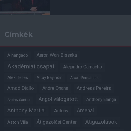
Címkék
Aaron Wan-Bissaka
A hangadó
Akadémiai csapat
Alejandro Garnacho
Alex Telles
Altay Bayindir
Alvaro Fernandez
Amad Diallo
Andre Onana
Andreas Pereira
Angol válogatott
Anthony Elanga
Andrey Santos
Anthony Martial
Arsenal
Antony
Átigazolások
Átigazolási Center
Aston Villa