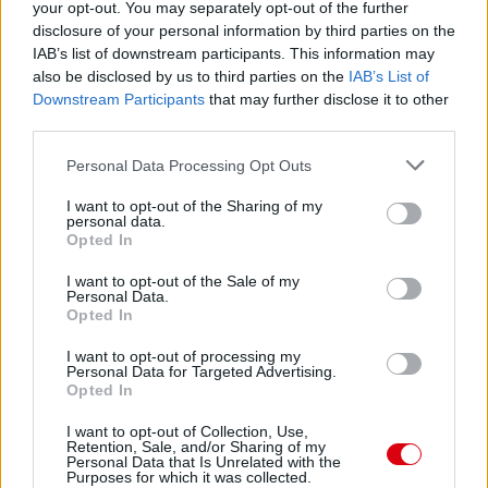
your opt-out. You may separately opt-out of the further
Paris Saint-Germain
vs
disclosure of your personal information by third parties on the
IAB’s list of downstream participants. This information may
Manchester United
also be disclosed by us to third parties on the
IAB’s List of
Downstream Participants
that may further disclose it to other
Felkészülési szezon 4. mérkőzés
third parties.
Nya Ullevi, Göteborg
2026-08-08 17:00
Please note that this website/app uses one or more Google
Personal Data Processing Opt Outs
services and may gather and store information including but
1 nap 3 óra 46 perc 25 másodperc
not limited to your visit or usage behaviour. You may click to
I want to opt-out of the Sharing of my
personal data.
grant or deny consent to Google and its third-party tags to
Opted In
use your data for below specified purposes in below Google
Leeds United
vs
Manchester United
2026-08-12 20:30
consent section.
I want to opt-out of the Sale of my
AC Milan
Personal Data.
vs
Manchester United
2026-08-15 18:00
Opted In
ELŐZŐ MÉRKŐZÉSEK
I want to opt-out of processing my
Personal Data for Targeted Advertising.
Opted In
Támogatás
I want to opt-out of Collection, Use,
Retention, Sale, and/or Sharing of my
Personal Data that Is Unrelated with the
Purposes for which it was collected.