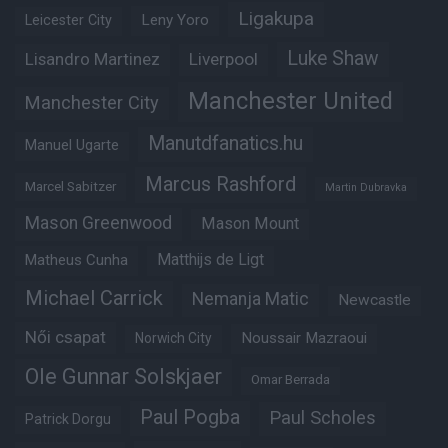
Ligakupa
Leny Yoro
Leicester City
Luke Shaw
Lisandro Martinez
Liverpool
Manchester United
Manchester City
Manutdfanatics.hu
Manuel Ugarte
Marcus Rashford
Marcel Sabitzer
Martin Dubravka
Mason Greenwood
Mason Mount
Matheus Cunha
Matthijs de Ligt
Michael Carrick
Nemanja Matic
Newcastle
Női csapat
Noussair Mazraoui
Norwich City
Ole Gunnar Solskjaer
Omar Berrada
Paul Pogba
Paul Scholes
Patrick Dorgu