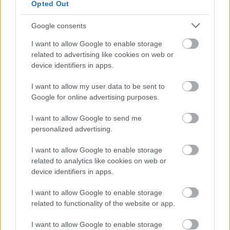
Opted Out
Támogasd adományoddal
a ManUtdFanatics.hu működését!
Google consents
I want to allow Google to enable storage
related to advertising like cookies on web or
device identifiers in apps.
I want to allow my user data to be sent to
Kapcsolódó hírek
Google for online advertising purposes.
I want to allow Google to send me
PHIL JONES
personalized advertising.
I want to allow Google to enable storage
related to analytics like cookies on web or
device identifiers in apps.
TEN HAG ÜZENETE JONES-
NAK
I want to allow Google to enable storage
related to functionality of the website or app.
I want to allow Google to enable storage