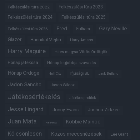
Felkészülési túra 2022
Felkészülési túra 2023
Felkészülési túra 2024
Felkészülési túra 2025
Fred
Gary Neville
Fulham
Felkészülési túra 2026
Glazer
Hannibal Mejbri
Harry Amass
Harry Maguire
Híres magyar Vörös Ördögök
Hónap játékosa
Hónap legjobbja szavazás
Hónap Ördöge
Ifjúsági BL
Hull City
Jack Butland
Jadon Sancho
Jason Wilcox
Játékosértékelés
Játékosprofilok
Jesse Lingard
Jonny Evans
Joshua Zirkzee
Juan Mata
Kobbie Mainoo
Karl Darlow
Kölcsönlesen
Közös meccsnézések
Lee Grant