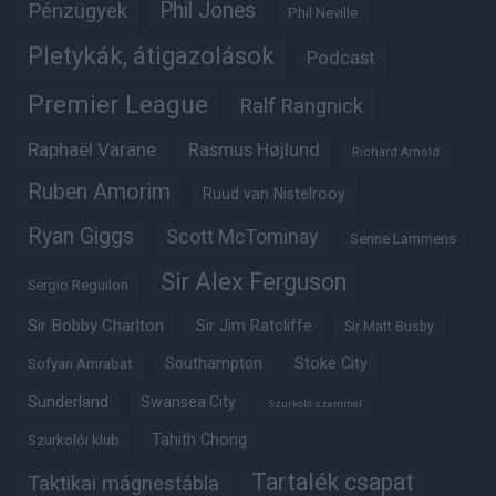
Phil Jones
Pénzügyek
Phil Neville
Pletykák, átigazolások
Podcast
Premier League
Ralf Rangnick
Raphaël Varane
Rasmus Højlund
Richard Arnold
Ruben Amorim
Ruud van Nistelrooy
Ryan Giggs
Scott McTominay
Senne Lammens
Sir Alex Ferguson
Sergio Reguilon
Sir Bobby Charlton
Sir Jim Ratcliffe
Sir Matt Busby
Southampton
Stoke City
Sofyan Amrabat
Sunderland
Swansea City
Szurkoló szemmel
Tahith Chong
Szurkolói klub
Tartalék csapat
Taktikai mágnestábla