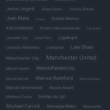
Jesse Lingard
Jonny Evans
Joshua Zirkzee
Juan Mata
Kobbie Mainoo
Karl Darlow
Kölcsönlesen
Közös meccsnézések
Lee Grant
Ligakupa
Leny Yoro
Leicester City
Luke Shaw
Lisandro Martinez
Liverpool
Manchester United
Manchester City
Manutdfanatics.hu
Manuel Ugarte
Marcus Rashford
Marcel Sabitzer
Martin Dubravka
Mason Greenwood
Mason Mount
Matheus Cunha
Matthijs de Ligt
Michael Carrick
Nemanja Matic
Newcastle