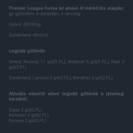
Premier League forma az utolsó öt mérkõzés alapján:
gy-gyõzelem, d-döntetlen, v-vereség
United: dGYdVgy
Sunderland: vDvGYd
Legjobb góllövõk:
United: Rooney 11 gól(9 PL), Welbeck 5 gól(3 PL), Nani 5
gól(3 PL)
Sunderland: Larsson 3 gól(3 PL), Bendtner 2 gól(2 PL)
Aktuális ellenfél elleni legjobb góllövõk a jelenlegi
keretbõl:
Giggs 2 gól(2 PL)
Berbatov 2 gól(2 PL)
Rooney 2 gól(2 PL)