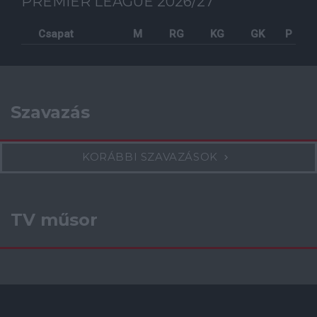
PREMIER LEAGUE 2026/27
Csapat
M
RG
KG
GK
P
Szavazás
KORÁBBI SZAVAZÁSOK
TV műsor