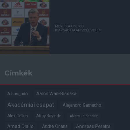
MOYES: A UNITED
IGAZSÁGTALAN VOLT VELEM
Címkék
Aaron Wan-Bissaka
A hangadó
Akadémiai csapat
Alejandro Garnacho
Alex Telles
Altay Bayindir
Alvaro Fernandez
Amad Diallo
Andre Onana
Andreas Pereira