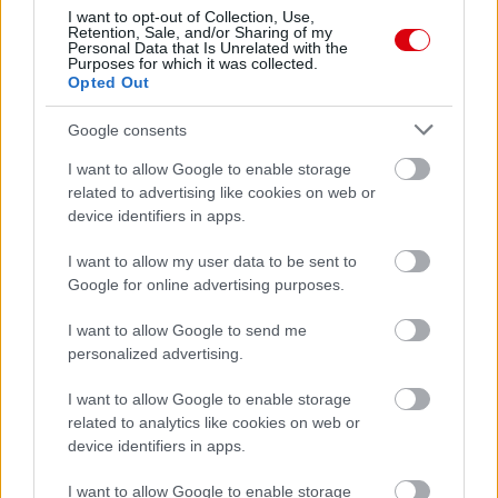
I want to opt-out of Collection, Use,
Retention, Sale, and/or Sharing of my
Personal Data that Is Unrelated with the
Purposes for which it was collected.
Opted Out
Meccs Center
Google consents
I want to allow Google to enable storage
related to advertising like cookies on web or
Paris Saint-Germain
vs
device identifiers in apps.
Manchester United
I want to allow my user data to be sent to
Google for online advertising purposes.
Felkészülési szezon 4. mérkőzés
Nya Ullevi, Göteborg
2026-08-08 17:00
I want to allow Google to send me
personalized advertising.
1 nap 15 óra 48 perc 15 másodperc
I want to allow Google to enable storage
related to analytics like cookies on web or
Leeds United
device identifiers in apps.
vs
Manchester United
2026-08-12 20:30
AC Milan
vs
Manchester United
2026-08-15 18:00
I want to allow Google to enable storage