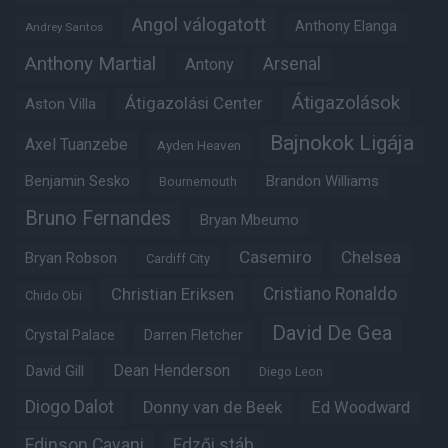
Angol válogatott
Anthony Elanga
Andrey Santos
Anthony Martial
Arsenal
Antony
Átigazolások
Átigazolási Center
Aston Villa
Bajnokok Ligája
Axel Tuanzebe
Ayden Heaven
Benjamin Sesko
Brandon Williams
Bournemouth
Bruno Fernandes
Bryan Mbeumo
Casemiro
Chelsea
Bryan Robson
Cardiff City
Christian Eriksen
Cristiano Ronaldo
Chido Obi
David De Gea
Crystal Palace
Darren Fletcher
Dean Henderson
David Gill
Diego Leon
Diogo Dalot
Donny van de Beek
Ed Woodward
Edinson Cavani
Edzői stáb