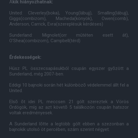
A
kik hiányozhatnak:
United: Cleverley(boka), Young(lábujj), Smalling(lábujj),
Giggs(combizom), Macheda(könyök), Owen(comb),
Anderson, Carrick, Evra(szereplésük kérdéses)
Sunderland: Mignolet(orr mûtéten esett át),
O'Shea(combizom), Campbell(térd)
Érdekességek:
Húsz PL összecsapásukból csupán egyszer gyõzött a
Sunderland, még 2007-ben.
Eddigi 10 bajnoki során hét különbözõ védelemmel állt fel a
United.
Elsõ õt idei PL meccsen 21 gólt szereztek a Vörös
Ördögök, míg az azt követõ 5 találkozón csupán hatszor
voltak eredményesek.
A Sunderland lõtte a legtöbb gólt ebben a szezonban a
bajnokik utolsó öt percében, szám szerint négyet.