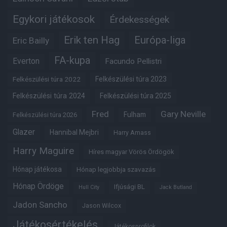
Egykori játékosok
Érdekességek
Erik ten Hag
Európa-liga
Eric Bailly
FA-kupa
Everton
Facundo Pellistri
Felkészülési túra 2022
Felkészülési túra 2023
Felkészülési túra 2024
Felkészülési túra 2025
Fred
Gary Neville
Fulham
Felkészülési túra 2026
Glazer
Hannibal Mejbri
Harry Amass
Harry Maguire
Híres magyar Vörös Ördögök
Hónap játékosa
Hónap legjobbja szavazás
Hónap Ördöge
Ifjúsági BL
Hull City
Jack Butland
Jadon Sancho
Jason Wilcox
Játékosértékelés
Játékosprofilok