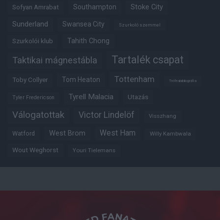
Southampton
Stoke City
Sofyan Amrabat
Sunderland
Swansea City
Szurkoló szemmel
Tahith Chong
Szurkolói klub
Tartalék csapat
Taktikai mágnestábla
Tottenham
Tom Heaton
Toby Collyer
Trófeabibliográfia
Tyrell Malacia
Utazás
Tyler Fredericson
Válogatottak
Victor Lindelöf
Visszhang
West Ham
West Brom
Watford
Willy Kambwala
Wout Weghorst
Youri Tielemans