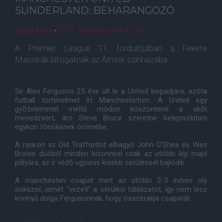
SUNDERLAND: BEHARANGOZÓ
Balog Attila
•
2011. november. 04. 13:15
A Premier League 11. fordulójában a Fekete
Macskák látogatnak az Álmok színházába.
Sir Alex Ferguson 25 éve ült le a United kispadjára, azóta
futball történelmet írt Manchesterben. A United egy
gyõzelemmel méltó módon köszöntené a skót
menedzsert, ám Steve Bruce szeretne belepiszkítani
egykori fõnökének örömébe.
A nyáron az Old Traffordot elhagyó John O'Shea és Wes
Brown duóból minden bizonnyal csak az utóbbi lép majd
pályára, az ír védõ ugyanis kisebb sérüléssel bajlódik.
A manchesteri csapat mint az utóbbi 2-3 évben oly
sokszor, ismét "vezeti" a sérülési táblázatot, így nem lesz
könnyû dolga Fergusonnak, hogy összerakja csapatát.