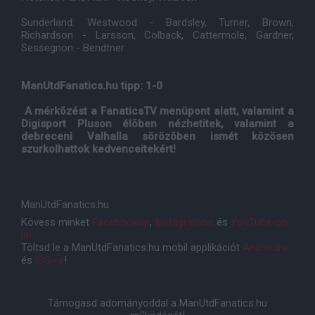
Sunderland: Westwood - Bardsley, Turner, Brown,
Richardson - Larsson, Colback, Cattermole, Gardner,
Sessegnon - Bendtner
ManUtdFanatics.hu tipp: 1-0
A mérkõzést a FanaticsTV menüpont alatt, valamint a
Digisport Pluson élõben nézhetitek, valamint a
debreceni Valhalla sörözõben ismét közösen
szurkolhattok kedvenceitekért!
ManUtdFanatics.hu
Kövess minket
Facebookon
,
Instagramon
és
YouTube-on
is!
Töltsd le a ManUtdFanatics.hu mobil applikációt
Androidra
és
iOS-re
!
Támogasd adományoddal a ManUtdFanatics.hu