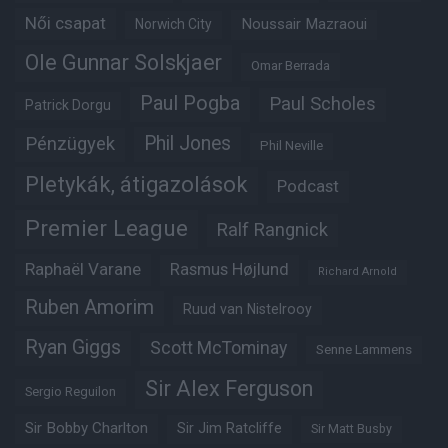
Női csapat
Noussair Mazraoui
Norwich City
Ole Gunnar Solskjaer
Omar Berrada
Paul Pogba
Paul Scholes
Patrick Dorgu
Phil Jones
Pénzügyek
Phil Neville
Pletykák, átigazolások
Podcast
Premier League
Ralf Rangnick
Raphaël Varane
Rasmus Højlund
Richard Arnold
Ruben Amorim
Ruud van Nistelrooy
Ryan Giggs
Scott McTominay
Senne Lammens
Sir Alex Ferguson
Sergio Reguilon
Sir Bobby Charlton
Sir Jim Ratcliffe
Sir Matt Busby