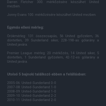
Darren Fletcher 300. mérkõzésére készülhet United
mezben.
Jonny Evans 100. mérkõzésére készülhet United mezben.
Egymás elleni mérleg:
Örökmérleg: 131 összecsapás, 56 United gyõzelem, 36
döntetlen, 39 Sunderland siker, 228-198-as gólarány a
United javára.
Premier League mérleg: 20 mérkõzés, 14 United siker, 5
döntetlen, 1 Sunderland gyõzelem, 42-12-es gólarány a
United javára.
Utolsó 5 bajnoki találkozó ebben a felállásban:
2005-06: United-Sunderland 0-0
2007-08: United-Sunderland 1-0
2008-09: United-Sunderland 1-0
2009-10: United-Sunderland 2-2
2010-11: United-Sunderland 2-0