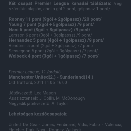
Két csapat Premier League kanadai táblázata:
/régi
számítás alapján, ahol a gól 2 pont, gólpassz 1 pont/
Rooney 11 pont (9gól + 2gólpassz) /20 pont/
Young 7 pont (2gól + 5gólpassz) /9 pont/
Nani 6 pont (3gól + 3gólpassz) /9 pont/
Larsson 6 pont (3gól + 3gólpassz) /9 pont/
Hernandez 5 pont (4gól + 1gólpassz) /9 pont/
Bendtner 5 pont (2gól + 3gólpassz) /7 pont/
Sessegnon 5 pont (2gól + 3gólpassz) /7 pont/
Welbeck 4 pont (3gól + 1gólpassz) /7 pont/
Premier League, 11.forduló
Manchester United(2.) - Sunderland(14.)
Old Trafford, 2011.11.05. 16:00
Játékvezetõ: Lee Mason
Asszisztensek: J. Collin, M. McDonough
Negyedik játékvezetõ: A. Taylor
Lehetséges kezdõcsapatok:
United: De Gea - Jones, Ferdinand, Vidic, Fabio - Valencia,
Fletcher, Park, Nani - Rooney, Welbeck