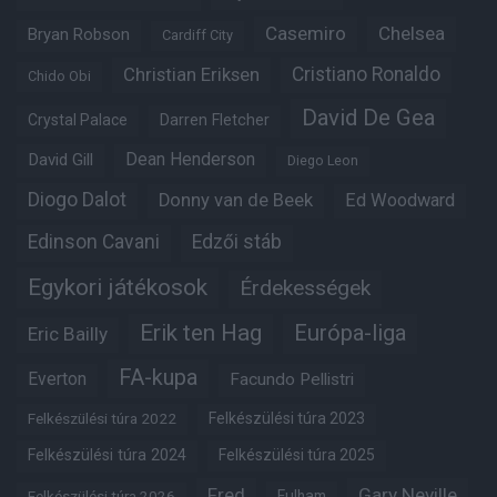
Casemiro
Chelsea
Bryan Robson
Cardiff City
Christian Eriksen
Cristiano Ronaldo
Chido Obi
David De Gea
Crystal Palace
Darren Fletcher
Dean Henderson
David Gill
Diego Leon
Diogo Dalot
Donny van de Beek
Ed Woodward
Edinson Cavani
Edzői stáb
Egykori játékosok
Érdekességek
Erik ten Hag
Európa-liga
Eric Bailly
FA-kupa
Everton
Facundo Pellistri
Felkészülési túra 2022
Felkészülési túra 2023
Felkészülési túra 2024
Felkészülési túra 2025
Fred
Gary Neville
Fulham
Felkészülési túra 2026