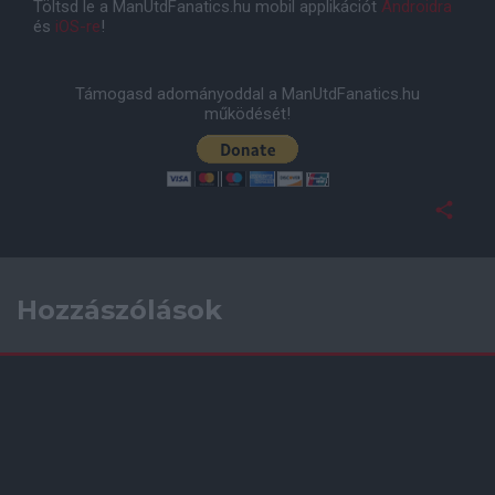
Töltsd le a ManUtdFanatics.hu mobil applikációt
Androidra
és
iOS-re
!
Támogasd adományoddal a ManUtdFanatics.hu
működését!
Hozzászólások