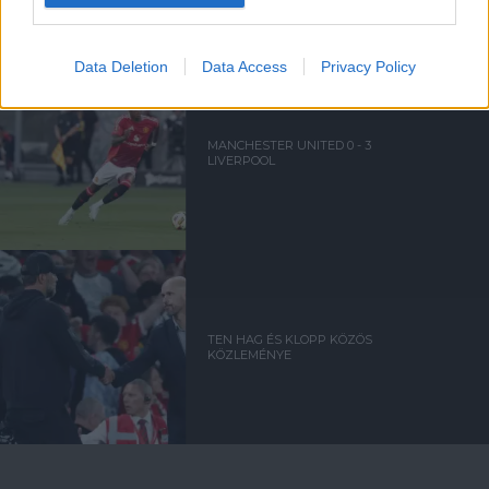
LIVERPOOL
Data Deletion
Data Access
Privacy Policy
MANCHESTER UNITED 0 - 3
LIVERPOOL
TEN HAG ÉS KLOPP KÖZÖS
KÖZLEMÉNYE