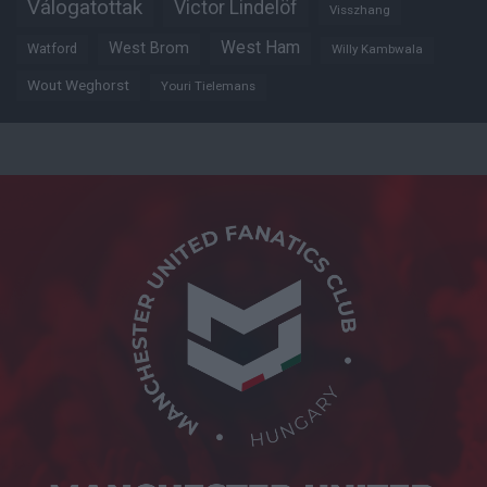
Válogatottak
Victor Lindelöf
Visszhang
West Ham
West Brom
Watford
Willy Kambwala
Wout Weghorst
Youri Tielemans