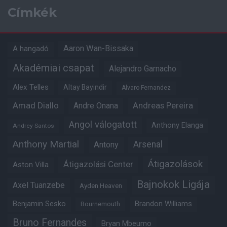
Címkék
Aaron Wan-Bissaka
A hangadó
Akadémiai csapat
Alejandro Garnacho
Alex Telles
Altay Bayindir
Alvaro Fernandez
Amad Diallo
Andre Onana
Andreas Pereira
Angol válogatott
Anthony Elanga
Andrey Santos
Anthony Martial
Arsenal
Antony
Átigazolások
Átigazolási Center
Aston Villa
Bajnokok Ligája
Axel Tuanzebe
Ayden Heaven
Benjamin Sesko
Brandon Williams
Bournemouth
Bruno Fernandes
Bryan Mbeumo