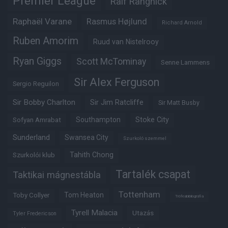
Premier League
Ralf Rangnick
Raphaël Varane
Rasmus Højlund
Richard Arnold
Ruben Amorim
Ruud van Nistelrooy
Ryan Giggs
Scott McTominay
Senne Lammens
Sir Alex Ferguson
Sergio Reguilon
Sir Bobby Charlton
Sir Jim Ratcliffe
Sir Matt Busby
Southampton
Stoke City
Sofyan Amrabat
Sunderland
Swansea City
Szurkoló szemmel
Tahith Chong
Szurkolói klub
Tartalék csapat
Taktikai mágnestábla
Tottenham
Tom Heaton
Toby Collyer
Trófeabibliográfia
Tyrell Malacia
Utazás
Tyler Fredericson