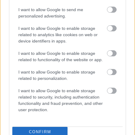
I want to allow Google to send me
personalized advertising.
AC Milan
vs
Manchester United
2026-08-15 18:00
I want to allow Google to enable storage
ELŐZŐ MÉRKŐZÉSEK
related to analytics like cookies on web or
device identifiers in apps.
Támogatás
I want to allow Google to enable storage
related to functionality of the website or app.
I want to allow Google to enable storage
Támogasd adományoddal
a ManUtdFanatics.hu működését!
related to personalization.
I want to allow Google to enable storage
related to security, including authentication
functionality and fraud prevention, and other
user protection.
Kapcsolódó hírek
CONFIRM