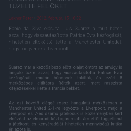
TÜZELTE FEL ÕKET
Lakner Péter
•
2012. február. 15. 16:32
Fabio da Silva elárulta, Luis Suarez a múlt héten
azzal, hogy visszautasította Patrice Evra kézfogását,
hihetetlen eltökéltté tette a Manchester Unitedet,
hogy megverjék a Liverpoolt.
Suarez már a kezdõsípszó elõtt olajat öntött az amúgy is
lángoló tûzre azzal, hogy visszautasította Patrice Evra
kézfogását, miután bûnösnek találták, és ezért 8
mérkõzéses eltiltásra ítélték azért, mert rasszista
kifejezésekkel illette a francia bekket.
Az ezt követõ eléggé rossz hangulatú mérkõzésen a
Manchester United 2-1-re legyõzte a Liverpoolt, majd a
Liverpool és 7-es számú játékosuk is közleményben kért
elnézést az elmaradt kézfogás miatt, ám ettõl függetlenül
a játékost, és kenyéradóját hihetetlen mennyiségû kritika
éri azóta is.