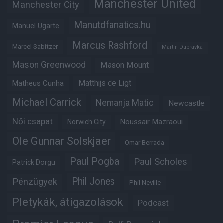
Manchester United
Manchester City
Manutdfanatics.hu
Manuel Ugarte
Marcus Rashford
Marcel Sabitzer
Martin Dubravka
Mason Greenwood
Mason Mount
Matheus Cunha
Matthijs de Ligt
Michael Carrick
Nemanja Matic
Newcastle
Női csapat
Noussair Mazraoui
Norwich City
Ole Gunnar Solskjaer
Omar Berrada
Paul Pogba
Paul Scholes
Patrick Dorgu
Phil Jones
Pénzügyek
Phil Neville
Pletykák, átigazolások
Podcast