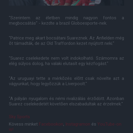
"Szerintem az életben mindig nagyon fontos a
megbocsátás" - kezdte a brazil Globoesporte-nek.
"Patrice meg akart bocsátani Suareznek. Az Anfielden még
õt támadták, de az Old Traffordon kezet nyújtott neki."
"Suarez cselekedete nem volt indokolható. Számomra az
elég súlyos dolog, ha valaki elutasít egy kézfogást."
"Az uruguayi tette a mérkõzés elõtt csak növelte azt a
vágyunkat, hogy legyõzzük a Liverpoolt."
"A pályán nyugalom és némi rivalizálás érzõdött. Azonban
Suarez cselekedetét követõen elszabadultak az érzelmek."
Sky Sports
Kövess minket
Facebookon
,
Instagramon
és
YouTube-on
is!