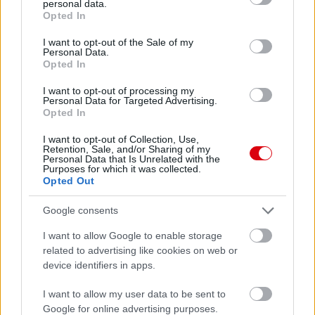
personal data.
grant or deny consent to Google and its third-party tags to
Opted In
use your data for below specified purposes in below Google
consent section.
I want to opt-out of the Sale of my
Personal Data.
Opted In
I want to opt-out of processing my
Personal Data for Targeted Advertising.
Opted In
I want to opt-out of Collection, Use,
Meccs Center
Retention, Sale, and/or Sharing of my
Personal Data that Is Unrelated with the
Purposes for which it was collected.
Opted Out
Leeds United
vs
Manchester
Google consents
United
I want to allow Google to enable storage
related to advertising like cookies on web or
Felkészülési szezon 5. mérkőzés
device identifiers in apps.
Croke Park, Dublin
2026-08-12 20:30
I want to allow my user data to be sent to
Google for online advertising purposes.
3 nap 3 óra 26 perc 45 másodperc