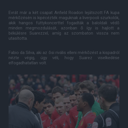
Evrát már a két csapat Anfield Roadon lejátszott FA kupa
mérkõzésén is kipécézték maguknak a liverpooli szurkolók,
akik hangos füttykoncerttel fogadták a baloldali védõ
minden megmozdulását, azonban õ így is hajlott a
békülésre Suarezzel, amíg az szombaton vissza nem
utasította.
Fabio da Silva, aki az õsi rivális elleni mérkõzést a kispadról
nézte végig, úgy véli, hogy Suarez viselkedése
elfogadhatatlan volt.