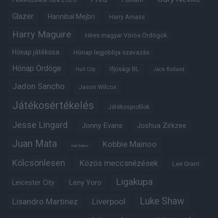
Glazer
Hannibal Mejbri
Harry Amass
Harry Maguire
Híres magyar Vörös Ördögök
Hónap játékosa
Hónap legjobbja szavazás
Hónap Ördöge
Ifjúsági BL
Hull City
Jack Butland
Jadon Sancho
Jason Wilcox
Játékosértékelés
Játékosprofilok
Jesse Lingard
Jonny Evans
Joshua Zirkzee
Juan Mata
Kobbie Mainoo
Karl Darlow
Kölcsönlesen
Közös meccsnézések
Lee Grant
Ligakupa
Leny Yoro
Leicester City
Luke Shaw
Lisandro Martinez
Liverpool