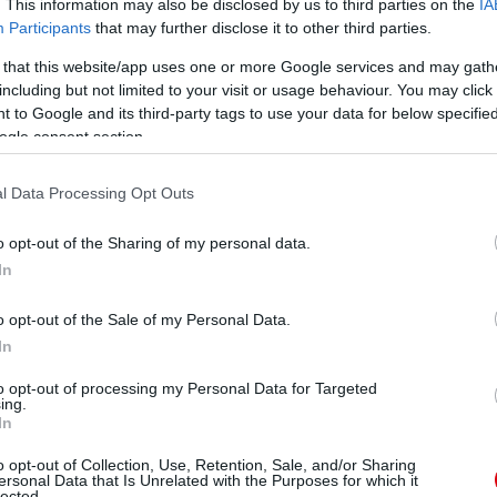
. This information may also be disclosed by us to third parties on the
IA
Participants
that may further disclose it to other third parties.
 that this website/app uses one or more Google services and may gath
including but not limited to your visit or usage behaviour. You may click 
 to Google and its third-party tags to use your data for below specifi
ogle consent section.
l Data Processing Opt Outs
o opt-out of the Sharing of my personal data.
In
o opt-out of the Sale of my Personal Data.
In
to opt-out of processing my Personal Data for Targeted
ing.
In
o opt-out of Collection, Use, Retention, Sale, and/or Sharing
ersonal Data that Is Unrelated with the Purposes for which it
lected.