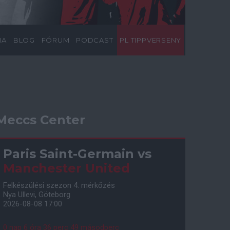
IA
BLOG
FÓRUM
PODCAST
PL TIPPVERSENY
Meccs Center
Paris Saint-Germain
vs
Manchester United
Felkészülési szezon 4. mérkőzés
Nya Ullevi, Göteborg
2026-08-08 17:00
0 nap 6 óra 36 perc 48 másodperc