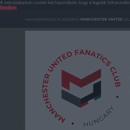
A weboldalunkon cookie-kat használunk, hogy a legjobb felhasználó
Rendben
MAGYARORSZÁG ELSŐSZÁMÚ
MANCHESTER UNITED
SZU