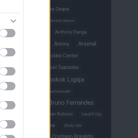
Amad Diallo
Andre Onana
Andreas Pereira
Andrey Santos
Angol válogatott
Anthony Elanga
Anthony Martial
Arsenal
Antony
Átigazolási Center
Aston Villa
Átigazolások
Axel Tuanzebe
Bajnokok Ligája
Ayden Heaven
Benjamin Sesko
Bournemouth
Bruno Fernandes
Brandon Williams
Bryan Mbeumo
Bryan Robson
Cardiff City
Casemiro
Chelsea
Chido Obi
Christian Eriksen
Cristiano Ronaldo