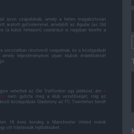
asil azon csapatának, amely a héten magabiztosan
ett aratott gyõzelemmel, amelybõl az Aguilar (az Old
s (a külsõ hírképen) csatárduó is nagyban kivette a
t a sorozatban résztvevõ csapatnak, és a középpályát
 amely teljesítményével olyan klubok érdeklõdését
go.
ügyre vehettek az Old Traffordon egy játékost, ám
a
eão
nem gyõzte meg a klub vezetõségét, míg az
ekezõ középpályás Gladstony az FC Twentehez került
õen 18 éves korukig a Manchester United másik
gy ott folytassák fejlõdésüket.