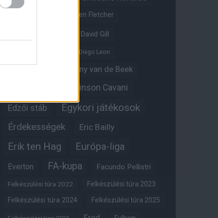
Crystal Palace
Darren Fletcher
David De Gea
David Gill
Dean Henderson
Diego Leon
Diogo Dalot
Donny van de Beek
Edinson Cavani
Ed Woodward
Egykori játékosok
Edzői stáb
Érdekességek
Eric Bailly
Erik ten Hag
Európa-liga
FA-kupa
Everton
Facundo Pellistri
Felkészülési túra 2022
Felkészülési túra 2023
Felkészülési túra 2024
Felkészülési túra 2025
Fred