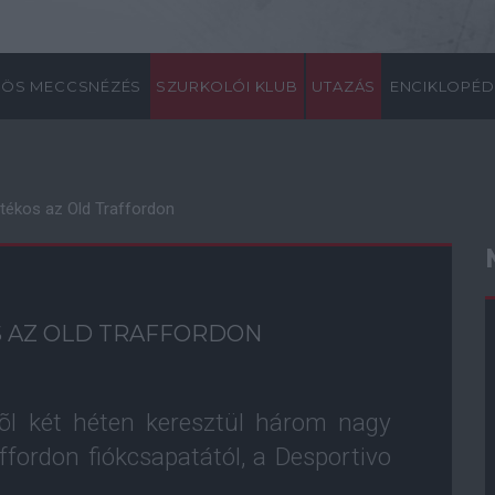
ÖS MECCSNÉZÉS
SZURKOLÓI KLUB
UTAZÁS
ENCIKLOPÉD
átékos az Old Traffordon
 AZ OLD TRAFFORDON
õl két héten keresztül három nagy
ffordon fiókcsapatától, a Desportivo