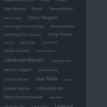
Fulham
Felkészülési túra 2026
Gary Neville
Glazer
Hannibal Mejbri
Harry Maguire
Harry Amass
Hónap játékosa
Híres magyar Vörös Ördögök
Hónap Ördöge
Hónap legjobbja szavazás
Ifjúsági BL
Hull City
Jack Butland
Jadon Sancho
Jason Wilcox
Játékosértékelés
Játékosprofilok
Jesse Lingard
Jonny Evans
Juan Mata
Joshua Zirkzee
Karl Darlow
Kölcsönlesen
Kobbie Mainoo
Közös meccsnézések
Lee Grant
Ligakupa
Leny Yoro
Leicester City