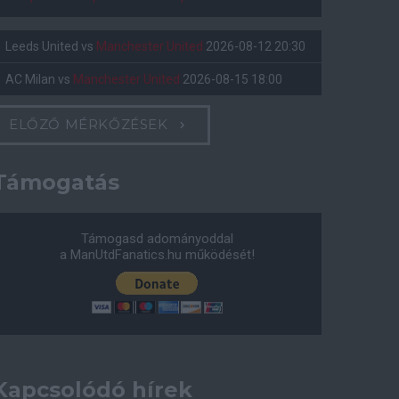
Leeds United
vs
Manchester United
2026-08-12 20:30
AC Milan
vs
Manchester United
2026-08-15 18:00
ELŐZŐ MÉRKŐZÉSEK
Támogatás
Támogasd adományoddal
a ManUtdFanatics.hu működését!
Kapcsolódó hírek