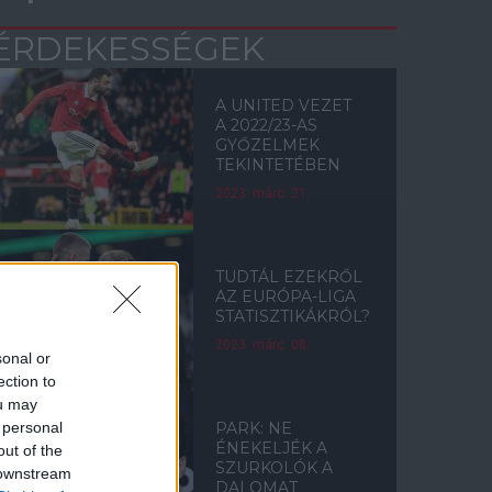
ÉRDEKESSÉGEK
A UNITED VEZET
A 2022/23-AS
GYŐZELMEK
TEKINTETÉBEN
2023. márc. 21.
TUDTÁL EZEKRŐL
AZ EURÓPA-LIGA
STATISZTIKÁKRÓL?
2023. márc. 08.
sonal or
ection to
ou may
 personal
PARK: NE
ÉNEKELJÉK A
out of the
SZURKOLÓK A
 downstream
DALOMAT