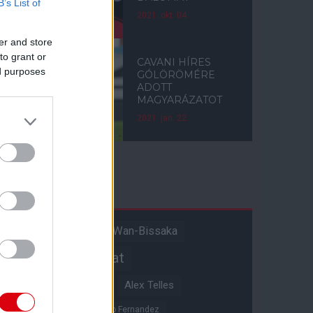
B’s List of
2021. okt. 04.
er and store
to grant or
CAVANI HÍRES
ed purposes
GÓLÖRÖMÉRE
ADOTT
MAGYARÁZATOT
2021. jan. 22.
Címkék
Aaron Wan-Bissaka
A hangadó
Akadémiai csapat
Alejandro Garnacho
Alex Telles
Altay Bayindir
Alvaro Fernandez