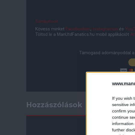
Sambafoot
Kövess minket
Facebookon
,
Instagramon
és
YouT
Töltsd le a ManUtdFanatics.hu mobil applikációt
An
Támogasd adományoddal a 
www.manut
If you wish 
Hozzászólások
sensitive in
confirm you
continue se
information 
further disc