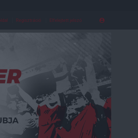
ldal
Regisztráció
Elfelejtett jelszó