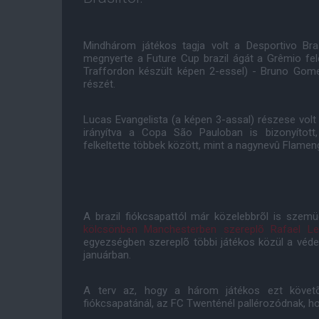
Mindhárom játékos tagja volt a Desportivo Br
megnyerte a Future Cup brazil ágát a Grêmio fel
Traffordon készült képen 2-essel) - Bruno Gome
részét.
Lucas Evangelista (a képen 3-assal) részese vol
irányítva a Copa São Pauloban is bizonyított,
felkeltette többek között, mint a nagynevû Flamen
A brazil fiókcsapattól már közelebbrõl is szem
kölcsönben Manchesterben szereplõ Rafael L
egyezségben szereplõ többi játékos közül a véd
januárban.
A terv az, hogy a három játékos ezt követ
fiókcsapatánál, az FC Twenténél pallérozódnak, ho