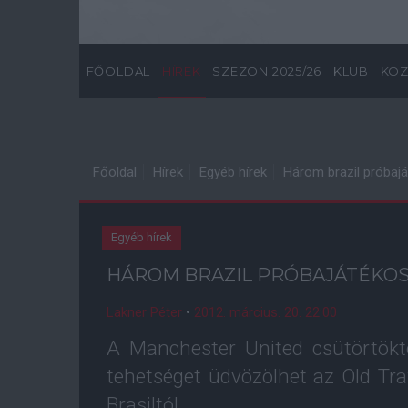
FŐOLDAL
HÍREK
SZEZON 2025/26
KLUB
KÖZ
Főoldal
Hírek
Egyéb hírek
Három brazil próbaj
Egyéb hírek
HÁROM BRAZIL PRÓBAJÁTÉKOS
Lakner Péter
•
2012. március. 20. 22:00
A Manchester United csütörtökt
tehetséget üdvözölhet az Old Tra
Brasiltól.