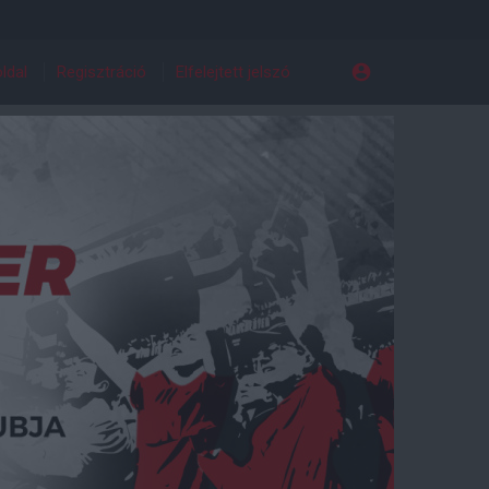
ldal
Regisztráció
Elfelejtett jelszó