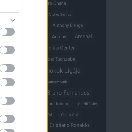
Amad Diallo
Andre Onana
Andreas Pereira
Andrey Santos
Angol válogatott
Anthony Elanga
Anthony Martial
Arsenal
Antony
Átigazolási Center
Aston Villa
Átigazolások
Axel Tuanzebe
Bajnokok Ligája
Ayden Heaven
Benjamin Sesko
Bournemouth
Bruno Fernandes
Brandon Williams
Bryan Mbeumo
Bryan Robson
Cardiff City
Casemiro
Chelsea
Chido Obi
Christian Eriksen
Cristiano Ronaldo