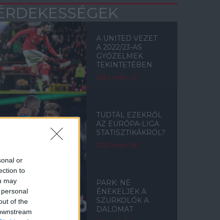
ÉRDEKESSÉGEK
A UNITED VEZET
A 2022/23-AS
GYŐZELMEK
TEKINTETÉBEN
2023. márc. 21.
TUDTÁL EZEKRŐL
AZ EURÓPA-LIGA
STATISZTIKÁKRÓL?
2023. márc. 08.
sonal or
ection to
ou may
PARK: NE
 personal
ÉNEKELJÉK A
SZURKOLÓK A
out of the
DALOMAT
 downstream