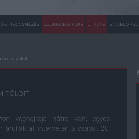
ÖS MECCSNÉZÉS
SZURKOLÓI KLUB
UTAZÁS
ENCIKLOPÉD
noki cím pólóit
M PÓLÓIT
on véghajrája hátra van, egyes
 árulják at interneten a csapat 20.