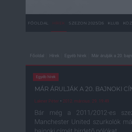
FŐOLDAL
HÍREK
SZEZON 2025/26
KLUB
KÖZ
Főoldal
Hírek
Egyéb hírek
Már árulják a 20. baj
Egyéb hírek
MÁR ÁRULJÁK A 20. BAJNOKI CÍ
Lakner Péter
•
2012. március. 29. 19:49
Bár még a 2011/2012-es szez
Manchester United szurkolók már
bajnoki címét hirdetõ pólókat.