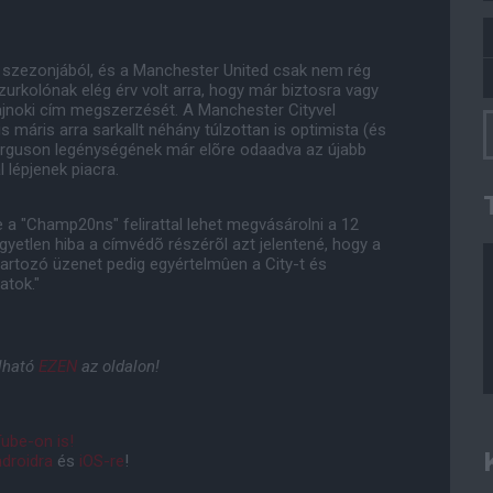
i szezonjából, és a Manchester United csak nem rég
szurkolónak elég érv volt arra, hogy már biztosra vagy
ajnoki cím megszerzését. A Manchester Cityvel
áris arra sarkallt néhány túlzottan is optimista (és
Ferguson legénységének már elõre odaadva az újabb
 lépjenek piacra.
e a "Champ20ns" felirattal lehet megvásárolni a 12
egyetlen hiba a címvédõ részérõl azt jelentené, hogy a
artozó üzenet pedig egyértelmûen a City-t és
atok."
lható
EZEN
az oldalon!
ube-on is!
droidra
és
iOS-re
!