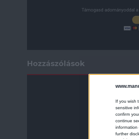
Támogasd adományoddal a 
Hozzászólások
www.manut
If you wish 
sensitive in
confirm you
continue se
information 
further disc