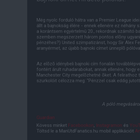
Még nyolc forduló hátra van a Premier League ide
állt a bajnokság élére - ennek ellenére ez néhány 
a korántsem egyértelmû 20., rekordnak számító b
szemben megszerzett három pontos elõny ugyanis m
pénzéhes?) United szimpatizánst, hogy Sir Alex 
aranyérmet, az újabb bajnoki címet ünneplõ pólóval
Az elõzõ idénybeli bajnoki cím fonalán továbblépv
fontért árult ruhadarabokat, annak ellenére, hogy 
Manchester City megelõzhetné õket. A felirathoz t
szurkolóit célozza meg: "Pénzzel csak eddig jutott
A póló megvásáro
Guardian
Kövess minket
Facebookon
,
Instagramon
és
YouT
Töltsd le a ManUtdFanatics.hu mobil applikációt
An