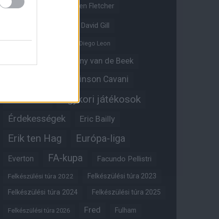
Crystal Palace
Darren Fletcher
David De Gea
David Gill
Dean Henderson
Diego Leon
Diogo Dalot
Donny van de Beek
Edinson Cavani
Ed Woodward
Egykori játékosok
Edzői stáb
Érdekességek
Eric Bailly
Erik ten Hag
Európa-liga
FA-kupa
Everton
Facundo Pellistri
Felkészülési túra 2022
Felkészülési túra 2023
Felkészülési túra 2024
Felkészülési túra 2025
Fred
Fulham
Felkészülési túra 2026