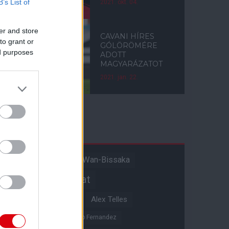
B’s List of
2021. okt. 04.
er and store
CAVANI HÍRES
to grant or
GÓLÖRÖMÉRE
ed purposes
ADOTT
MAGYARÁZATOT
2021. jan. 22.
Címkék
Aaron Wan-Bissaka
A hangadó
Akadémiai csapat
Alejandro Garnacho
Alex Telles
Altay Bayindir
Alvaro Fernandez