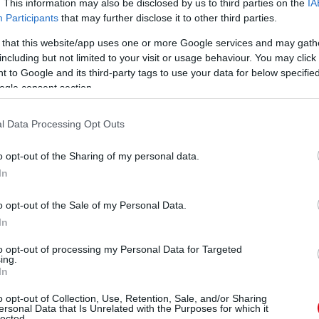
. This information may also be disclosed by us to third parties on the
IA
Participants
that may further disclose it to other third parties.
 that this website/app uses one or more Google services and may gath
including but not limited to your visit or usage behaviour. You may click 
 to Google and its third-party tags to use your data for below specifi
ogle consent section.
l Data Processing Opt Outs
o opt-out of the Sharing of my personal data.
In
o opt-out of the Sale of my Personal Data.
In
to opt-out of processing my Personal Data for Targeted
ing.
In
o opt-out of Collection, Use, Retention, Sale, and/or Sharing
ersonal Data that Is Unrelated with the Purposes for which it
lected.