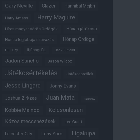
Gary Neville
Glazer
Hannibal Mejbri
Harry Maguire
Harry Amass
Hónap játékosa
Híres magyar Vörös Ördögök
Hónap Ördöge
Hónap legjobbja szavazás
Ifjúsági BL
Hull City
Jack Butland
Jadon Sancho
Jason Wilcox
Játékosértékelés
Játékosprofilok
Jesse Lingard
Jonny Evans
Juan Mata
Joshua Zirkzee
Karl Darlow
Kölcsönlesen
Kobbie Mainoo
Közös meccsnézések
Lee Grant
Ligakupa
Leny Yoro
Leicester City