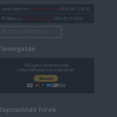
Leeds United
vs
Manchester United
2026-08-12 20:30
AC Milan
vs
Manchester United
2026-08-15 18:00
ELŐZŐ MÉRKŐZÉSEK
Támogatás
Támogasd adományoddal
a ManUtdFanatics.hu működését!
Kapcsolódó hírek