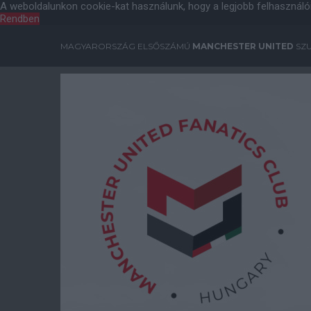
A weboldalunkon cookie-kat használunk, hogy a legjobb felhasználó
Rendben
MAGYARORSZÁG ELSŐSZÁMÚ
MANCHESTER UNITED
SZU