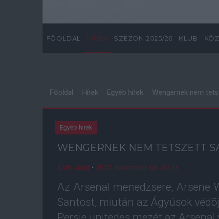
FŐOLDAL
HÍREK
SZEZON 2025/26
KLUB
KÖZ
Főoldal
Hírek
Egyéb hírek
Wengernek nem tets
Egyéb hírek
WENGERNEK NEM TETSZETT S
Tóth Judit
•
2012. november. 06. 07:33
Az Arsenal menedzsere, Arsene W
Santost, miután az Ágyúsok védõje
Persie unitedes mezét az Arsenal 