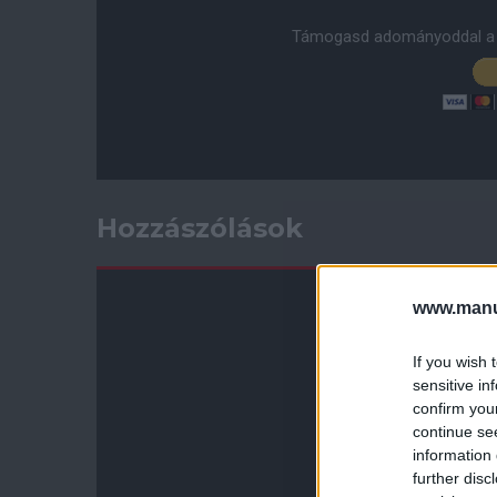
Támogasd adományoddal a 
Hozzászólások
www.manut
If you wish 
sensitive in
confirm you
continue se
information 
further disc