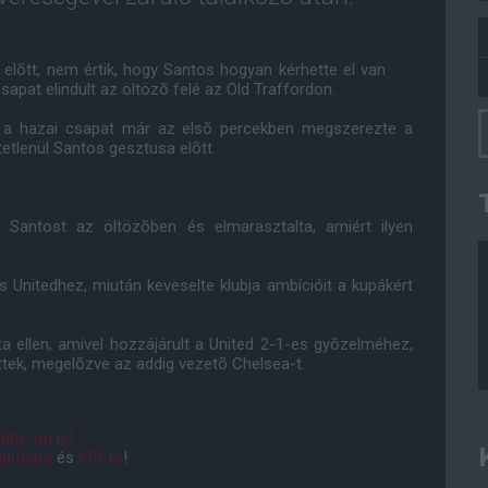
 elõtt, nem értik, hogy Santos hogyan kérhette el van
sapat elindult az öltözõ felé az Old Traffordon.
gy a hazai csapat már az elsõ percekben megszerezte a
rtetlenül Santos gesztusa elõtt.
 Santost az öltözõben és elmarasztalta, amiért ilyen
lis Unitedhez, miután keveselte klubja ambícióit a kupákért
ta ellen, amivel hozzájárult a United 2-1-es gyõzelméhez,
ettek, megelõzve az addig vezetõ Chelsea-t.
ube-on is!
droidra
és
iOS-re
!