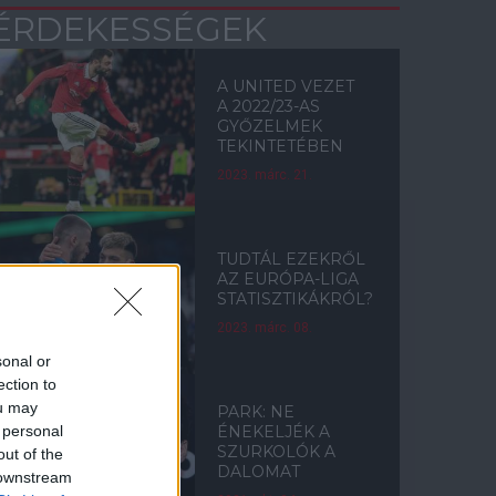
ÉRDEKESSÉGEK
A UNITED VEZET
A 2022/23-AS
GYŐZELMEK
TEKINTETÉBEN
2023. márc. 21.
TUDTÁL EZEKRŐL
AZ EURÓPA-LIGA
STATISZTIKÁKRÓL?
2023. márc. 08.
sonal or
ection to
ou may
PARK: NE
 personal
ÉNEKELJÉK A
SZURKOLÓK A
out of the
DALOMAT
 downstream