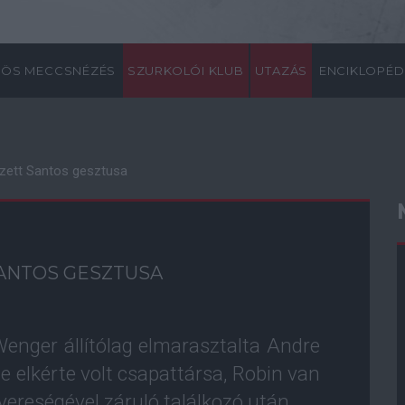
ÖS MECCSNÉZÉS
SZURKOLÓI KLUB
UTAZÁS
ENCIKLOPÉD
zett Santos gesztusa
ANTOS GESZTUSA
enger állítólag elmarasztalta Andre
 elkérte volt csapattársa, Robin van
vereségével záruló találkozó után.