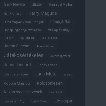
Gary Neville
Glazer
Hannibal Mejbri
Harry Maguire
Harry Amass
Hónap játékosa
Híres magyar Vörös Ördögök
Hónap Ördöge
Hónap legjobbja szavazás
Ifjúsági BL
Hull City
Jack Butland
Jadon Sancho
Jason Wilcox
Játékosértékelés
Játékosprofilok
Jesse Lingard
Jonny Evans
Juan Mata
Joshua Zirkzee
Karl Darlow
Kölcsönlesen
Kobbie Mainoo
Közös meccsnézések
Lee Grant
Ligakupa
Leny Yoro
Leicester City