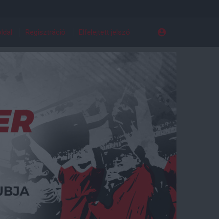
ldal
Regisztráció
Elfelejtett jelszó