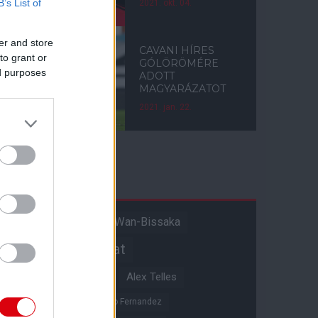
B’s List of
2021. okt. 04.
er and store
CAVANI HÍRES
to grant or
GÓLÖRÖMÉRE
ed purposes
ADOTT
MAGYARÁZATOT
2021. jan. 22.
Címkék
Aaron Wan-Bissaka
A hangadó
Akadémiai csapat
Alejandro Garnacho
Alex Telles
Altay Bayindir
Alvaro Fernandez