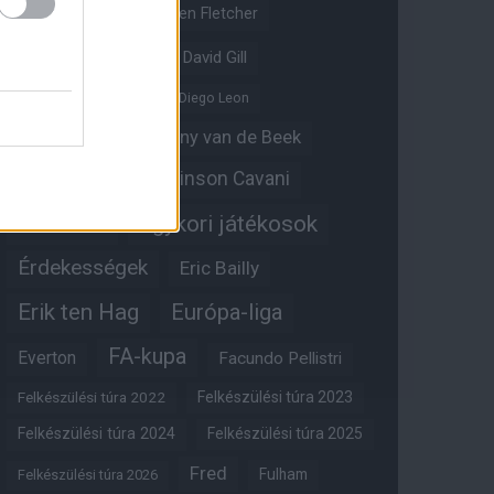
Crystal Palace
Darren Fletcher
David De Gea
David Gill
Dean Henderson
Diego Leon
Diogo Dalot
Donny van de Beek
Edinson Cavani
Ed Woodward
Egykori játékosok
Edzői stáb
Érdekességek
Eric Bailly
Erik ten Hag
Európa-liga
FA-kupa
Everton
Facundo Pellistri
Felkészülési túra 2022
Felkészülési túra 2023
Felkészülési túra 2024
Felkészülési túra 2025
Fred
Fulham
Felkészülési túra 2026