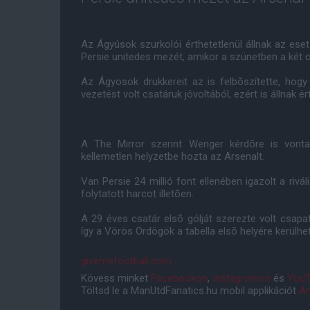
Az Ágyúsok szurkolói érthetetlenül állnak az eset
Persie unitedes mezét, amikor a szünetben a két c
Az Ágyosok drukkereit az is felbõszítette, ho
vezetést volt csatáruk jóvoltából, ezért is állnak é
A The Mirror szerint Wenger kérdõre is vonta
kellemetlen helyzetbe hozta az Arsenalt.
Van Persie 24 millió font ellenében igazolt a rivá
folytatott harcot illetõen.
A 29 éves csatár elsõ gólját szerezte volt csapa
így a Vörös Ördögök a tabella elsõ helyére kerülh
givemefootball.com
Kövess minket
Facebookon
,
Instagramon
és
YouT
Töltsd le a ManUtdFanatics.hu mobil applikációt
An