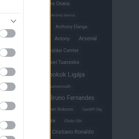
Amad Diallo
Andre Onana
Andreas Pereira
Andrey Santos
Angol válogatott
Anthony Elanga
Anthony Martial
Arsenal
Antony
Átigazolási Center
Aston Villa
Átigazolások
Axel Tuanzebe
Bajnokok Ligája
Ayden Heaven
Benjamin Sesko
Bournemouth
Bruno Fernandes
Brandon Williams
Bryan Mbeumo
Bryan Robson
Cardiff City
Casemiro
Chelsea
Chido Obi
Christian Eriksen
Cristiano Ronaldo