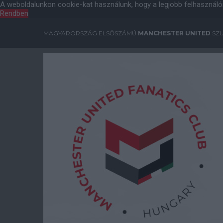
A weboldalunkon cookie-kat használunk, hogy a legjobb felhasználó
Rendben
MAGYARORSZÁG ELSŐSZÁMÚ
MANCHESTER UNITED
SZU