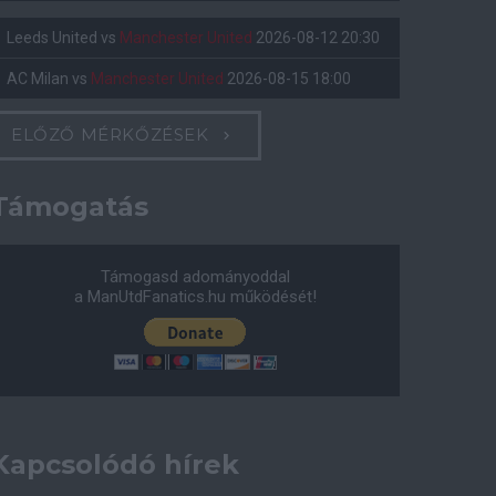
Leeds United
vs
Manchester United
2026-08-12 20:30
AC Milan
vs
Manchester United
2026-08-15 18:00
ELŐZŐ MÉRKŐZÉSEK
Támogatás
Támogasd adományoddal
a ManUtdFanatics.hu működését!
Kapcsolódó hírek