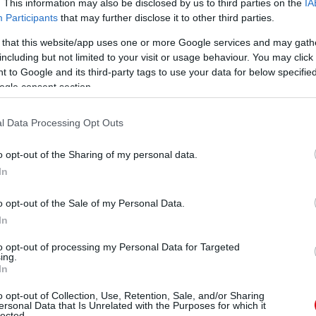
. This information may also be disclosed by us to third parties on the
IA
Participants
that may further disclose it to other third parties.
 that this website/app uses one or more Google services and may gath
including but not limited to your visit or usage behaviour. You may click 
 to Google and its third-party tags to use your data for below specifi
ogle consent section.
l Data Processing Opt Outs
o opt-out of the Sharing of my personal data.
In
o opt-out of the Sale of my Personal Data.
In
to opt-out of processing my Personal Data for Targeted
ing.
In
o opt-out of Collection, Use, Retention, Sale, and/or Sharing
ersonal Data that Is Unrelated with the Purposes for which it
lected.