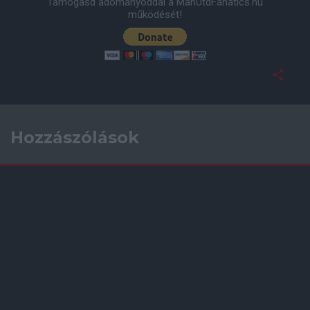
Támogasd adományoddal a ManUtdFanatics.hu
működését!
Hozzászólások