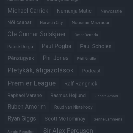
Michael Carrick
Nemanja Matic
Newcastle
Női csapat
Noussair Mazraoui
Norwich City
Ole Gunnar Solskjaer
Omar Berrada
Paul Pogba
Paul Scholes
Patrick Dorgu
Phil Jones
Pénzügyek
Phil Neville
Pletykák, átigazolások
Podcast
Premier League
Ralf Rangnick
Raphaël Varane
Rasmus Højlund
Richard Arnold
Ruben Amorim
Ruud van Nistelrooy
Ryan Giggs
Scott McTominay
Senne Lammens
Sir Alex Ferguson
Sergio Reguilon