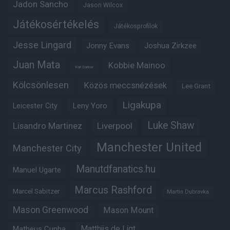
Jadon Sancho
Jason Wilcox
Játékosértékelés
Játékosprofilok
Jesse Lingard
Jonny Evans
Joshua Zirkzee
Juan Mata
Kobbie Mainoo
Karl Darlow
Kölcsönlesen
Közös meccsnézések
Lee Grant
Ligakupa
Leny Yoro
Leicester City
Luke Shaw
Lisandro Martinez
Liverpool
Manchester United
Manchester City
Manutdfanatics.hu
Manuel Ugarte
Marcus Rashford
Marcel Sabitzer
Martin Dubravka
Mason Greenwood
Mason Mount
Matheus Cunha
Matthijs de Ligt