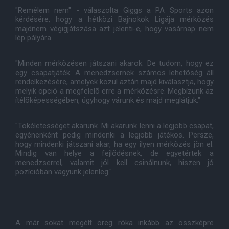
"Remélem nem" - válaszolta Giggs a PA Sports azon
kérdésére, hogy a hétközi Bajnokok Ligája mérkõzés
majdnem végigjátszása azt jelenti-e, hogy vasárnap nem
lép pályára.
"Minden mérkõzésen játszani akarok. De tudom, hogy ez
egy csapatjáték. A menedzsernek számos lehetõség áll
rendelkezésére, amelyek közül aztán majd kiválasztja, hogy
melyik opció a megfelelõ erre a mérkõzésre. Megbízunk az
ítélõképességében, úgyhogy várunk és majd meglátjuk."
"Tökéletességet akarunk. Mi akarunk lenni a legjobb csapat,
egyénenként pedig mindenki a legjobb játékos. Persze,
hogy mindenki játszani akar, ha egy ilyen mérkõzés jön el.
Mindig van helye a fejlõdésnek, de egyetértek a
menedzserrel, valamit jól kell csinálnunk, hiszen jó
pozícióban vagyunk jelenleg."
A már sokat megélt öreg róka inkább az összképre