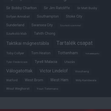
Sir Bobby Charlton
Sir Jim Ratcliffe
Sir Matt Busby
Southampton
Stoke City
Sofyan Amrabat
Sunderland
Swansea City
Szurkoló szemmel
Tahith Chong
Szurkolói klub
Tartalék csapat
Taktikai mágnestábla
Tottenham
Tom Heaton
Toby Collyer
Trófeabibliográfia
Tyrell Malacia
Utazás
Tyler Fredericson
Válogatottak
Victor Lindelöf
Visszhang
West Ham
West Brom
Watford
Willy Kambwala
Wout Weghorst
Youri Tielemans