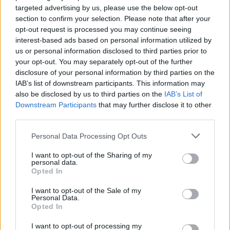
targeted advertising by us, please use the below opt-out
section to confirm your selection. Please note that after your
opt-out request is processed you may continue seeing
interest-based ads based on personal information utilized by
us or personal information disclosed to third parties prior to
your opt-out. You may separately opt-out of the further
Meccs Center
disclosure of your personal information by third parties on the
IAB’s list of downstream participants. This information may
also be disclosed by us to third parties on the
IAB’s List of
Paris Saint-Germain
vs
Downstream Participants
that may further disclose it to other
third parties.
Manchester United
Please note that this website/app uses one or more Google
Personal Data Processing Opt Outs
Felkészülési szezon 4. mérkőzés
services and may gather and store information including but
Nya Ullevi, Göteborg
not limited to your visit or usage behaviour. You may click to
I want to opt-out of the Sharing of my
personal data.
2026-08-08 17:00
grant or deny consent to Google and its third-party tags to
Opted In
use your data for below specified purposes in below Google
0 nap 8 óra 41 perc 39 másodperc
consent section.
I want to opt-out of the Sale of my
Personal Data.
Opted In
Leeds United
vs
Manchester United
2026-08-12 20:30
I want to opt-out of processing my