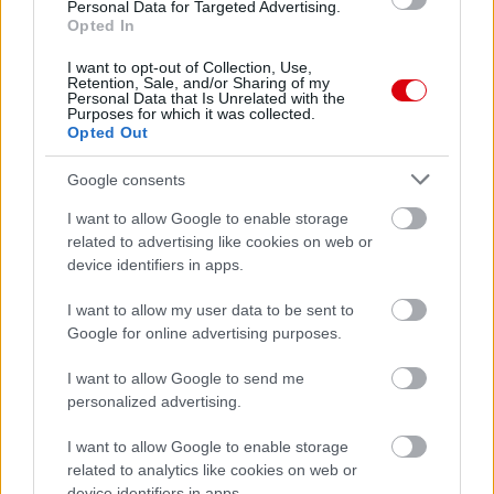
Personal Data for Targeted Advertising.
AC Milan
vs
Manchester United
2026-08-15 18:00
Opted In
ELŐZŐ MÉRKŐZÉSEK
I want to opt-out of Collection, Use,
Retention, Sale, and/or Sharing of my
Personal Data that Is Unrelated with the
Purposes for which it was collected.
Opted Out
Támogatás
Google consents
Támogasd adományoddal
I want to allow Google to enable storage
a ManUtdFanatics.hu működését!
related to advertising like cookies on web or
device identifiers in apps.
I want to allow my user data to be sent to
Google for online advertising purposes.
I want to allow Google to send me
personalized advertising.
Kapcsolódó hírek
I want to allow Google to enable storage
RYAN GIGGS
related to analytics like cookies on web or
device identifiers in apps.