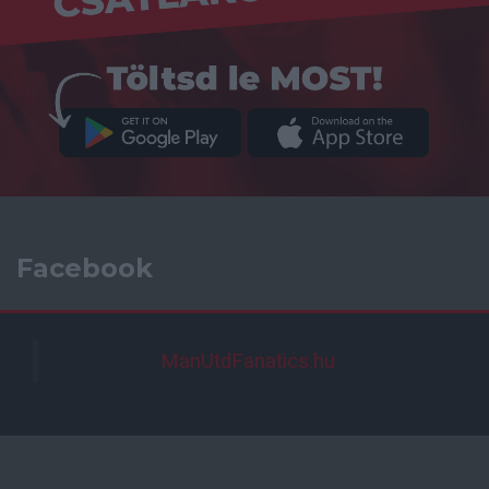
Facebook
ManUtdFanatics.hu