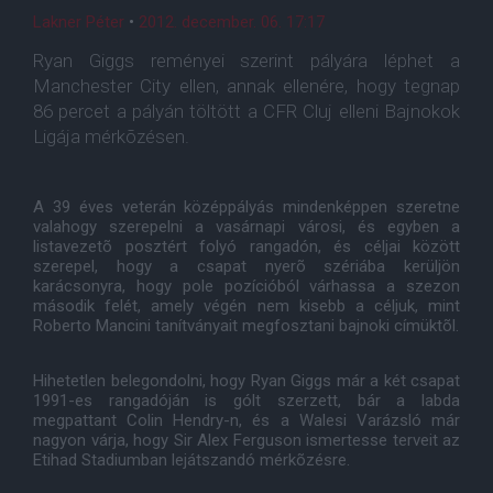
Lakner Péter
•
2012. december. 06. 17:17
Ryan Giggs reményei szerint pályára léphet a
Manchester City ellen, annak ellenére, hogy tegnap
86 percet a pályán töltött a CFR Cluj elleni Bajnokok
Ligája mérkõzésen.
A 39 éves veterán középpályás mindenképpen szeretne
valahogy szerepelni a vasárnapi városi, és egyben a
listavezetõ posztért folyó rangadón, és céljai között
szerepel, hogy a csapat nyerõ szériába kerüljön
karácsonyra, hogy pole pozícióból várhassa a szezon
második felét, amely végén nem kisebb a céljuk, mint
Roberto Mancini tanítványait megfosztani bajnoki címüktõl.
Hihetetlen belegondolni, hogy Ryan Giggs már a két csapat
1991-es rangadóján is gólt szerzett, bár a labda
megpattant Colin Hendry-n, és a Walesi Varázsló már
nagyon várja, hogy Sir Alex Ferguson ismertesse terveit az
Etihad Stadiumban lejátszandó mérkõzésre.