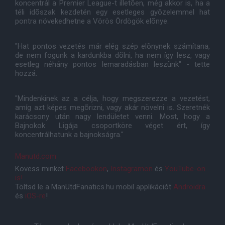
koncentrál a Premier League-t illetõen, még akkor is, ha a
téli idõszak kezdetén egy esetleges gyõzelemmel hat
pontra növekedhetne a Vörös Ördögök elõnye.
"Hat pontos vezetés már elég szép elõnynek számítana,
de nem fogunk a kardunkba dõlni, ha nem így lesz, vagy
esetleg néhány pontos lemaradásban leszünk" - tette
hozzá.
"Mindenkinek az a célja, hogy megszerezze a vezetést,
amíg azt képes megõrizni, vagy akár növelni is. Szeretnék
karácsony után nagy lendületet venni. Most, hogy a
Bajnokok Ligája csoportköre véget ért, így
koncentrálhatunk a bajnokságra."
Manutd.com
Kövess minket
Facebookon
,
Instagramon
és
YouTube-on
is!
Töltsd le a ManUtdFanatics.hu mobil applikációt
Androidra
és
iOS-re
!