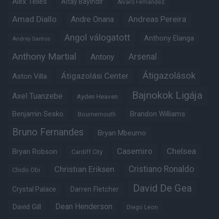
Alex Telles
Altay Bayindir
Alvaro Fernandez
Amad Diallo
Andre Onana
Andreas Pereira
Angol válogatott
Anthony Elanga
Andrey Santos
Anthony Martial
Arsenal
Antony
Átigazolások
Átigazolási Center
Aston Villa
Bajnokok Ligája
Axel Tuanzebe
Ayden Heaven
Benjamin Sesko
Brandon Williams
Bournemouth
Bruno Fernandes
Bryan Mbeumo
Casemiro
Chelsea
Bryan Robson
Cardiff City
Christian Eriksen
Cristiano Ronaldo
Chido Obi
David De Gea
Crystal Palace
Darren Fletcher
Dean Henderson
David Gill
Diego Leon