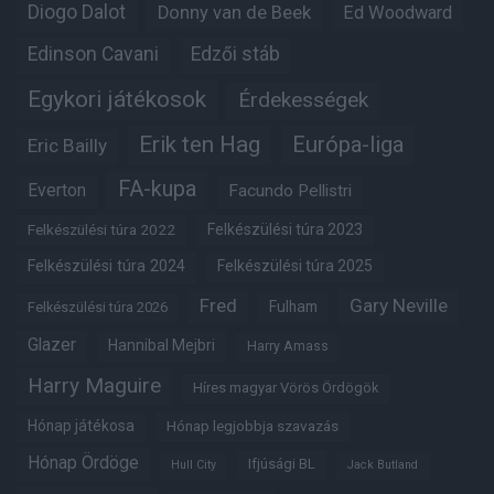
Diogo Dalot
Donny van de Beek
Ed Woodward
Edinson Cavani
Edzői stáb
Egykori játékosok
Érdekességek
Erik ten Hag
Európa-liga
Eric Bailly
FA-kupa
Everton
Facundo Pellistri
Felkészülési túra 2022
Felkészülési túra 2023
Felkészülési túra 2024
Felkészülési túra 2025
Fred
Gary Neville
Fulham
Felkészülési túra 2026
Glazer
Hannibal Mejbri
Harry Amass
Harry Maguire
Híres magyar Vörös Ördögök
Hónap játékosa
Hónap legjobbja szavazás
Hónap Ördöge
Ifjúsági BL
Hull City
Jack Butland