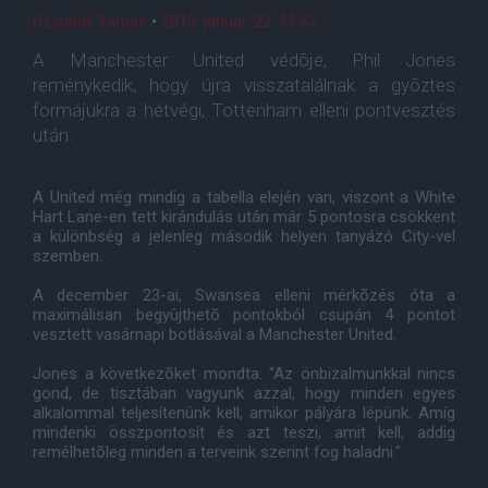
Dzsubák Tamás
•
2013. január. 22. 11:57
A Manchester United védõje, Phil Jones
reménykedik, hogy újra visszatalálnak a gyõztes
formájukra a hétvégi, Tottenham elleni pontvesztés
után.
A United még mindig a tabella elején van, viszont a White
Hart Lane-en tett kirándulás után már 5 pontosra csökkent
a különbség a jelenleg második helyen tanyázó City-vel
szemben.
A december 23-ai, Swansea elleni mérkõzés óta a
maximálisan begyûjthetõ pontokból csupán 4 pontot
vesztett vasárnapi botlásával a Manchester United.
Jones a következõket mondta: "Az önbizalmunkkal nincs
gond, de tisztában vagyunk azzal, hogy minden egyes
alkalommal teljesítenünk kell, amikor pályára lépünk. Amíg
mindenki összpontosít és azt teszi, amit kell, addig
remélhetõleg minden a terveink szerint fog haladni."