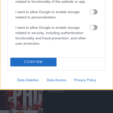
related to functionality of the website or app.
I want to allow Google to enable storage
related to personalization.
I want to allow Google to enable storage
related to security, including authentication
functionality and fraud prevention, and other
PHIL JONES NYÍLT LEVELE A
user protection.
UNITED SZURKOLÓKNAK
CONFIRM
Data Deletion
Data Access
Privacy Policy
HIVATALOS: JONES 12 ÉV
UTÁN TÁVOZIK A
UNITEDTŐL