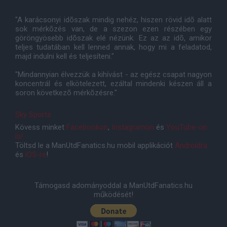
"A karácsonyi idõszak mindig nehéz, hiszen rövid idõ alatt
sok mérkõzés van, de a szezon ezen részében egy
göröngyösebb idõszak elé nézünk. Ez az az idõ, amikor
teljes tudatában kell lenned annak, hogy mi a feladatod,
majd indulni kell és teljesíteni."
"Mindannyian élvezzük a kihívást - az egész csapat nagyon
koncentrál és elkötelezett, ezáltal mindenki készen áll a
soron következõ mérkõzésre."
Sky Sports
Kövess minket
Facebookon
,
Instagramon
és
YouTube-on
is!
Töltsd le a ManUtdFanatics.hu mobil applikációt
Androidra
és
iOS-re
!
Támogasd adományoddal a ManUtdFanatics.hu
működését!