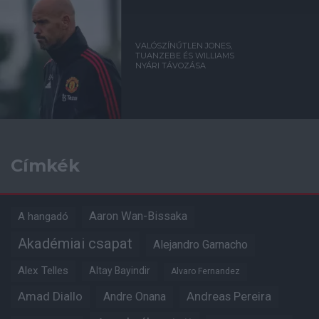
VALÓSZÍNŰTLEN JONES,
TUANZEBE ÉS WILLIAMS
NYÁRI TÁVOZÁSA
Címkék
Aaron Wan-Bissaka
A hangadó
Akadémiai csapat
Alejandro Garnacho
Alex Telles
Altay Bayindir
Alvaro Fernandez
Amad Diallo
Andre Onana
Andreas Pereira