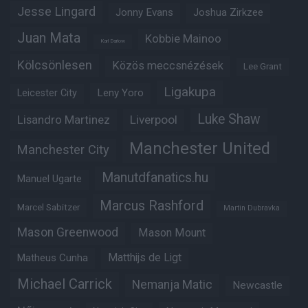
Jesse Lingard
Jonny Evans
Joshua Zirkzee
Juan Mata
Kobbie Mainoo
Karl Darlow
Kölcsönlesen
Közös meccsnézések
Lee Grant
Ligakupa
Leny Yoro
Leicester City
Luke Shaw
Lisandro Martinez
Liverpool
Manchester United
Manchester City
Manutdfanatics.hu
Manuel Ugarte
Marcus Rashford
Marcel Sabitzer
Martin Dubravka
Mason Greenwood
Mason Mount
Matheus Cunha
Matthijs de Ligt
Michael Carrick
Nemanja Matic
Newcastle