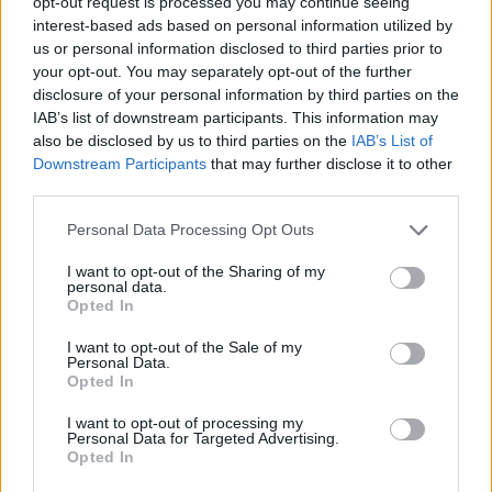
opt-out request is processed you may continue seeing
interest-based ads based on personal information utilized by
Meccs Center
us or personal information disclosed to third parties prior to
your opt-out. You may separately opt-out of the further
disclosure of your personal information by third parties on the
IAB’s list of downstream participants. This information may
Paris Saint-Germain
vs
also be disclosed by us to third parties on the
IAB’s List of
Downstream Participants
that may further disclose it to other
Manchester United
third parties.
Felkészülési szezon 4. mérkőzés
Please note that this website/app uses one or more Google
Personal Data Processing Opt Outs
Nya Ullevi, Göteborg
services and may gather and store information including but
2026-08-08 17:00
not limited to your visit or usage behaviour. You may click to
I want to opt-out of the Sharing of my
personal data.
grant or deny consent to Google and its third-party tags to
Opted In
use your data for below specified purposes in below Google
consent section.
I want to opt-out of the Sale of my
Leeds United
vs
Manchester United
2026-08-12 20:30
Personal Data.
Opted In
AC Milan
vs
Manchester United
2026-08-15 18:00
I want to opt-out of processing my
Personal Data for Targeted Advertising.
ELŐZŐ MÉRKŐZÉSEK
Opted In