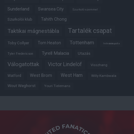
Sunderland
Swansea City
Szurkoló szemmel
Tahith Chong
Szurkolói klub
Tartalék csapat
Taktikai mágnestábla
Tottenham
Tom Heaton
Toby Collyer
Trófeabibliográfia
Tyrell Malacia
Utazás
Tyler Fredericson
Válogatottak
Victor Lindelöf
Visszhang
West Ham
West Brom
Watford
Willy Kambwala
Wout Weghorst
Youri Tielemans