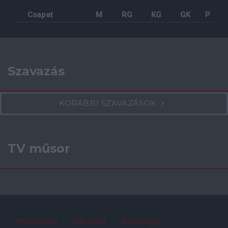
Csapat
M
RG
KG
GK
P
Szavazás
KORÁBBI SZAVAZÁSOK
TV műsor
Impresszum
Kapcsolat
Szerzői jog