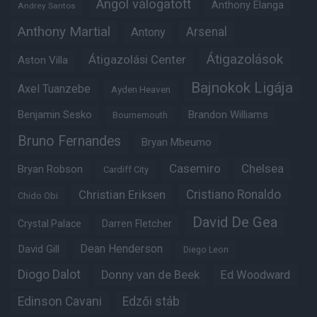
Angol válogatott
Anthony Elanga
Andrey Santos
Anthony Martial
Arsenal
Antony
Átigazolások
Átigazolási Center
Aston Villa
Bajnokok Ligája
Axel Tuanzebe
Ayden Heaven
Benjamin Sesko
Brandon Williams
Bournemouth
Bruno Fernandes
Bryan Mbeumo
Casemiro
Chelsea
Bryan Robson
Cardiff City
Christian Eriksen
Cristiano Ronaldo
Chido Obi
David De Gea
Crystal Palace
Darren Fletcher
Dean Henderson
David Gill
Diego Leon
Diogo Dalot
Donny van de Beek
Ed Woodward
Edinson Cavani
Edzői stáb