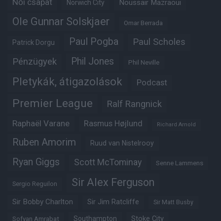
Női csapat
Noussair Mazraoui
Norwich City
Ole Gunnar Solskjaer
Omar Berrada
Paul Pogba
Paul Scholes
Patrick Dorgu
Phil Jones
Pénzügyek
Phil Neville
Pletykák, átigazolások
Podcast
Premier League
Ralf Rangnick
Raphaël Varane
Rasmus Højlund
Richard Arnold
Ruben Amorim
Ruud van Nistelrooy
Ryan Giggs
Scott McTominay
Senne Lammens
Sir Alex Ferguson
Sergio Reguilon
Sir Bobby Charlton
Sir Jim Ratcliffe
Sir Matt Busby
Southampton
Stoke City
Sofyan Amrabat