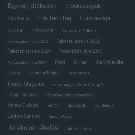
Egykori játékosok
Érdekességek
Erik ten Hag
Európa-liga
Eric Bailly
FA-kupa
Everton
Facundo Pellistri
Felkészülési túra 2022
Felkészülési túra 2023
Felkészülési túra 2024
Felkészülési túra 2025
Fred
Gary Neville
Fulham
Felkészülési túra 2026
Glazer
Hannibal Mejbri
Harry Amass
Harry Maguire
Híres magyar Vörös Ördögök
Hónap játékosa
Hónap legjobbja szavazás
Hónap Ördöge
Ifjúsági BL
Hull City
Jack Butland
Jadon Sancho
Jason Wilcox
Játékosértékelés
Játékosprofilok