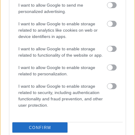
Támogasd adományoddal
I want to allow Google to send me
a ManUtdFanatics.hu működését!
personalized advertising.
I want to allow Google to enable storage
related to analytics like cookies on web or
device identifiers in apps.
I want to allow Google to enable storage
Kapcsolódó hírek
related to functionality of the website or app.
I want to allow Google to enable storage
PHIL JONES
related to personalization.
I want to allow Google to enable storage
related to security, including authentication
functionality and fraud prevention, and other
TEN HAG ÜZENETE JONES-
user protection.
NAK
CONFIRM