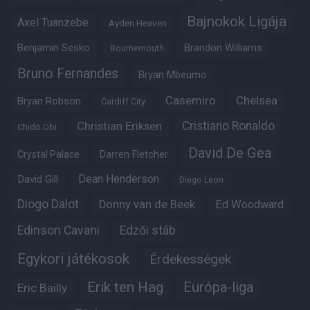
Bajnokok Ligája
Axel Tuanzebe
Ayden Heaven
Benjamin Sesko
Brandon Williams
Bournemouth
Bruno Fernandes
Bryan Mbeumo
Casemiro
Chelsea
Bryan Robson
Cardiff City
Christian Eriksen
Cristiano Ronaldo
Chido Obi
David De Gea
Crystal Palace
Darren Fletcher
Dean Henderson
David Gill
Diego Leon
Diogo Dalot
Donny van de Beek
Ed Woodward
Edinson Cavani
Edzői stáb
Egykori játékosok
Érdekességek
Erik ten Hag
Európa-liga
Eric Bailly