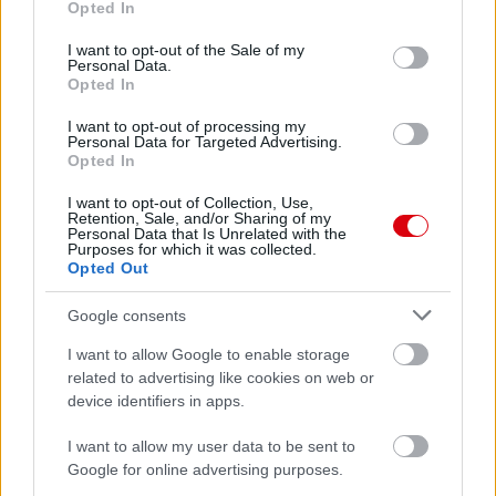
Paris Saint-Germain
vs
Opted In
use your data for below specified purposes in below Google
consent section.
Manchester United
I want to opt-out of the Sale of my
Personal Data.
Opted In
Felkészülési szezon 4. mérkőzés
Nya Ullevi, Göteborg
I want to opt-out of processing my
2026-08-08 17:00
Personal Data for Targeted Advertising.
Opted In
0 nap 16 óra 40 perc 37 másodperc
I want to opt-out of Collection, Use,
Retention, Sale, and/or Sharing of my
Personal Data that Is Unrelated with the
Leeds United
Purposes for which it was collected.
vs
Manchester United
2026-08-12 20:30
Opted Out
AC Milan
vs
Manchester United
2026-08-15 18:00
Google consents
ELŐZŐ MÉRKŐZÉSEK
I want to allow Google to enable storage
related to advertising like cookies on web or
device identifiers in apps.
Támogatás
I want to allow my user data to be sent to
Google for online advertising purposes.