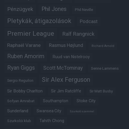
Phil Jones
Pénzügyek
Phil Neville
Pletykák, átigazolások
Podcast
Premier League
Ralf Rangnick
Raphaël Varane
Rasmus Højlund
Richard Arnold
Ruben Amorim
Ruud van Nistelrooy
Ryan Giggs
Scott McTominay
Senne Lammens
Sir Alex Ferguson
Sergio Reguilon
Sir Bobby Charlton
Sir Jim Ratcliffe
Sir Matt Busby
Southampton
Stoke City
Sofyan Amrabat
Sunderland
Swansea City
Szurkoló szemmel
Tahith Chong
Szurkolói klub