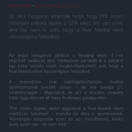
Balog Attila
•
2013. február. 21. 11:15
Sir Alex Ferguson kizártnak tartja, hogy Phil Jones
hétvégén pályára lépjen a QPR ellen, ám van esély
arra (ha nem is sok), hogy a Real Madrid elleni
visszavágóra felépülhet.
Az angol válogatott játékos a Reading elleni, 2-1-re
végzõdõ találkozó elsõ félidejében sántikált le a pályáról
egy boka sérülés miatt, megkérdõjelezhetõ volt, hogy a
Real Madrid elleni visszavágóra felépülhet.
A menedzser mai sajtótájékoztatóján óvatos
optimizmussal beszélt Jones - aki ma ünnepli 21.
születésnapját - állapotáról, de azt is közölte, csapata
többi tagja készen áll Harry Redknapp gárdája ellen.
"Phil Jones egyike, akiért aggódunk a Real Madrid elleni
mérkõzés tükrében" - mondta Sir Alex a riportereknek.
"Keményen dolgozunk ezen és azt mondhatom, kevés
esély azért van - de nem több."