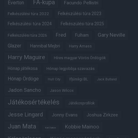
FA-kupa
Everton
Facundo Pellistri
Felkészülési túra 2022
Felkészülési túra 2023
Felkészülési túra 2024
Felkészülési túra 2025
Fred
Gary Neville
Fulham
Felkészülési túra 2026
Glazer
Hannibal Mejbri
Harry Amass
Harry Maguire
Híres magyar Vörös Ördögök
Hónap játékosa
Hónap legjobbja szavazás
Hónap Ördöge
Ifjúsági BL
Hull City
Jack Butland
Jadon Sancho
Jason Wilcox
Játékosértékelés
Játékosprofilok
Jesse Lingard
Jonny Evans
Joshua Zirkzee
Juan Mata
Kobbie Mainoo
Karl Darlow