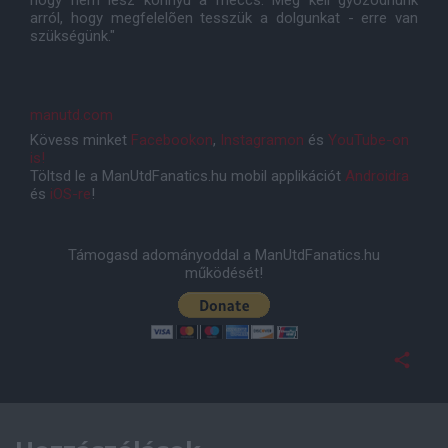
hogy nem lesz könnyû a meccs. Meg kell gyõzõdnünk
arról, hogy megfelelõen tesszük a dolgunkat - erre van
szükségünk."
manutd.com
Kövess minket
Facebookon
,
Instagramon
és
YouTube-on
is!
Töltsd le a ManUtdFanatics.hu mobil applikációt
Androidra
és
iOS-re
!
Támogasd adományoddal a ManUtdFanatics.hu
működését!