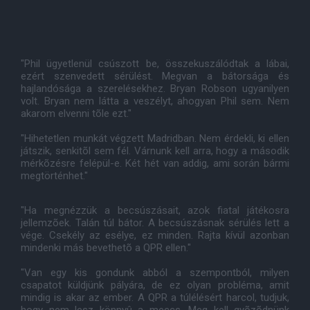
"Phil ügyetlenül csúszott be, összekuszálódtak a lábai,
ezért szenvedett sérülést. Megvan a bátorsága és
hajlandósága a szerelésekhez. Bryan Robson ugyanilyen
volt. Bryan nem látta a veszélyt, ahogyan Phil sem. Nem
akarom elvenni tõle ezt."
"Hihetetlen munkát végzett Madridban. Nem érdekli, ki ellen
játszik, senkitõl sem fél. Várnunk kell arra, hogy a második
mérkõzésre felépül-e. Két hét van addig, ami során bármi
megtörténhet."
"Ha megnézzük a becsúszásait, azok fiatal játékosra
jellemzõek. Talán túl bátor. A becsúszásnak sérülés lett a
vége. Csekély az esélye, ez minden. Rajta kívül azonban
mindenki más bevethetõ a QPR ellen."
"Van egy kis gondunk abból a szempontból, milyen
csapatot küldjünk pályára, de ez olyan probléma, amit
mindig is akar az ember. A QPR a túlélésért harcol, tudjuk,