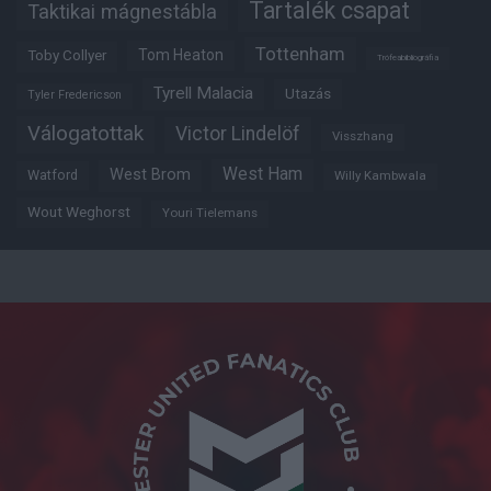
Tartalék csapat
Taktikai mágnestábla
Tottenham
Tom Heaton
Toby Collyer
Trófeabibliográfia
Tyrell Malacia
Utazás
Tyler Fredericson
Válogatottak
Victor Lindelöf
Visszhang
West Ham
West Brom
Watford
Willy Kambwala
Wout Weghorst
Youri Tielemans