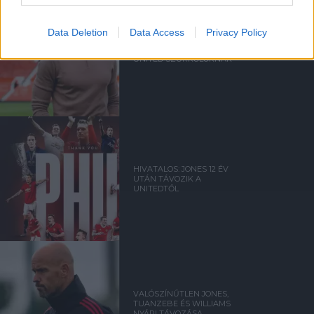
Data Deletion
Data Access
Privacy Policy
PHIL JONES NYÍLT LEVELE A
UNITED SZURKOLÓKNAK
HIVATALOS: JONES 12 ÉV
UTÁN TÁVOZIK A
UNITEDTŐL
VALÓSZÍNŰTLEN JONES,
TUANZEBE ÉS WILLIAMS
NYÁRI TÁVOZÁSA