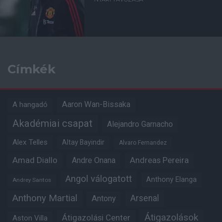
Címkék
Aaron Wan-Bissaka
A hangadó
Akadémiai csapat
Alejandro Garnacho
Alex Telles
Altay Bayindir
Alvaro Fernandez
Amad Diallo
Andre Onana
Andreas Pereira
Angol válogatott
Anthony Elanga
Andrey Santos
Anthony Martial
Arsenal
Antony
Átigazolások
Átigazolási Center
Aston Villa