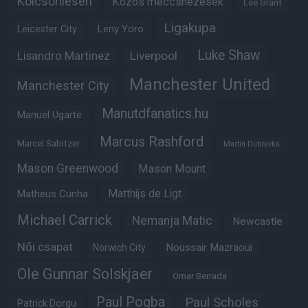
Kölcsönlesen
Közös meccsnézések
Lee Grant
Ligakupa
Leny Yoro
Leicester City
Luke Shaw
Lisandro Martinez
Liverpool
Manchester United
Manchester City
Manutdfanatics.hu
Manuel Ugarte
Marcus Rashford
Marcel Sabitzer
Martin Dubravka
Mason Greenwood
Mason Mount
Matheus Cunha
Matthijs de Ligt
Michael Carrick
Nemanja Matic
Newcastle
Női csapat
Noussair Mazraoui
Norwich City
Ole Gunnar Solskjaer
Omar Berrada
Paul Pogba
Paul Scholes
Patrick Dorgu