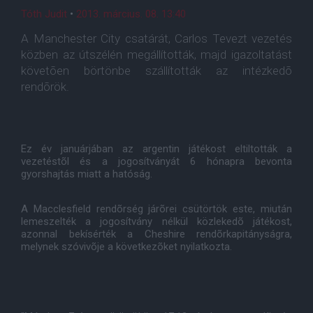
Tóth Judit
•
2013. március. 08. 13:40
A Manchester City csatárát, Carlos Tevezt vezetés
közben az útszélén megállították, majd igazoltatást
követõen börtönbe szállították az intézkedõ
rendõrök.
Ez év januárjában az argentin játékost eltiltották a
vezetéstõl és a jogosítványát 6 hónapra bevonta
gyorshajtás miatt a hatóság.
A Macclesfield rendõrség járõrei csütörtök este, miután
lemeszelték a jogosítvány nélkül közlekedõ játékost,
azonnal bekísérték a Cheshire rendõrkapitányságra,
melynek szóvivõje a következõket nyilatkozta.