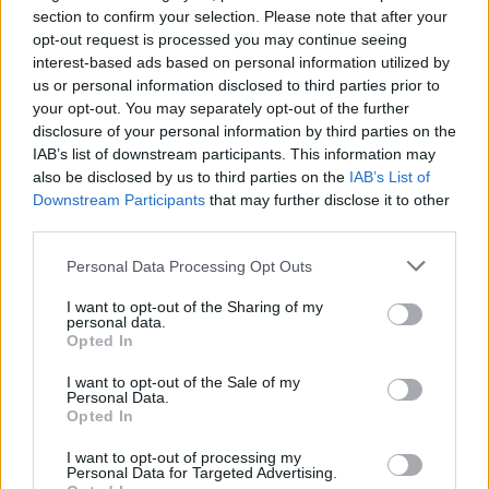
section to confirm your selection. Please note that after your
opt-out request is processed you may continue seeing
interest-based ads based on personal information utilized by
us or personal information disclosed to third parties prior to
your opt-out. You may separately opt-out of the further
Meccs Center
disclosure of your personal information by third parties on the
IAB’s list of downstream participants. This information may
also be disclosed by us to third parties on the
IAB’s List of
Downstream Participants
that may further disclose it to other
Paris Saint-Germain
vs
third parties.
Manchester United
Please note that this website/app uses one or more Google
Personal Data Processing Opt Outs
services and may gather and store information including but
Felkészülési szezon 4. mérkőzés
not limited to your visit or usage behaviour. You may click to
I want to opt-out of the Sharing of my
Nya Ullevi, Göteborg
personal data.
2026-08-08 17:00
grant or deny consent to Google and its third-party tags to
Opted In
use your data for below specified purposes in below Google
consent section.
I want to opt-out of the Sale of my
Personal Data.
Opted In
Leeds United
vs
Manchester United
2026-08-12 20:30
I want to opt-out of processing my
AC Milan
vs
Manchester United
2026-08-15 18:00
Personal Data for Targeted Advertising.