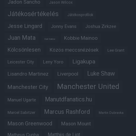
Jadon Sancho
Jason Wilcox
Játékosértékelés
Játékosprofilok
Jesse Lingard
Jonny Evans
Joshua Zirkzee
Juan Mata
Kobbie Mainoo
Karl Darlow
Kölcsönlesen
Közös meccsnézések
Lee Grant
Ligakupa
Leny Yoro
Leicester City
Luke Shaw
Lisandro Martinez
Liverpool
Manchester United
Manchester City
Manutdfanatics.hu
Manuel Ugarte
Marcus Rashford
Marcel Sabitzer
Martin Dubravka
Mason Greenwood
Mason Mount
Matheus Cunha
Matthijs de Ligt