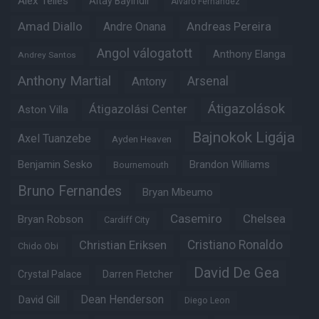
Alex Telles
Altay Bayindir
Alvaro Fernandez
Amad Diallo
Andre Onana
Andreas Pereira
Angol válogatott
Anthony Elanga
Andrey Santos
Anthony Martial
Arsenal
Antony
Átigazolások
Átigazolási Center
Aston Villa
Bajnokok Ligája
Axel Tuanzebe
Ayden Heaven
Benjamin Sesko
Brandon Williams
Bournemouth
Bruno Fernandes
Bryan Mbeumo
Casemiro
Chelsea
Bryan Robson
Cardiff City
Christian Eriksen
Cristiano Ronaldo
Chido Obi
David De Gea
Crystal Palace
Darren Fletcher
Dean Henderson
David Gill
Diego Leon