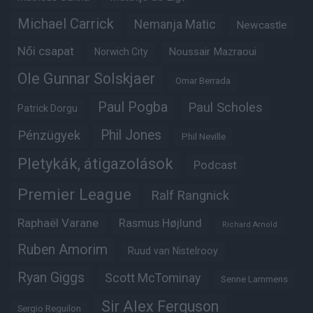
Michael Carrick
Nemanja Matic
Newcastle
Női csapat
Noussair Mazraoui
Norwich City
Ole Gunnar Solskjaer
Omar Berrada
Paul Pogba
Paul Scholes
Patrick Dorgu
Phil Jones
Pénzügyek
Phil Neville
Pletykák, átigazolások
Podcast
Premier League
Ralf Rangnick
Raphaël Varane
Rasmus Højlund
Richard Arnold
Ruben Amorim
Ruud van Nistelrooy
Ryan Giggs
Scott McTominay
Senne Lammens
Sir Alex Ferguson
Sergio Reguilon