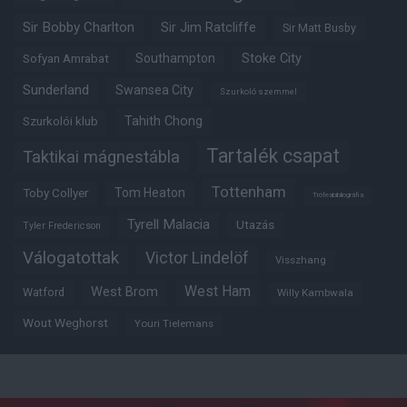
Sir Bobby Charlton
Sir Jim Ratcliffe
Sir Matt Busby
Southampton
Stoke City
Sofyan Amrabat
Sunderland
Swansea City
Szurkoló szemmel
Tahith Chong
Szurkolói klub
Tartalék csapat
Taktikai mágnestábla
Tottenham
Tom Heaton
Toby Collyer
Trófeabibliográfia
Tyrell Malacia
Utazás
Tyler Fredericson
Válogatottak
Victor Lindelöf
Visszhang
West Ham
West Brom
Watford
Willy Kambwala
Wout Weghorst
Youri Tielemans