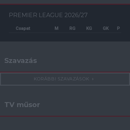
PREMIER LEAGUE 2026/27
Csapat
M
RG
KG
GK
P
Szavazás
KORÁBBI SZAVAZÁSOK
TV műsor