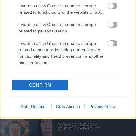
I want to allow Google to enable storage
related to functionality of the website or app.
A UNITED VEZET A 2022/23-
AS GYŐZELMEK
TEKINTETÉBEN
I want to allow Google to enable storage
related to personalization.
I want to allow Google to enable storage
related to security, including authentication
functionality and fraud prevention, and other
user protection.
TUDTÁL EZEKRŐL AZ
EURÓPA-LIGA
STATISZTIKÁKRÓL?
CONFIRM
Data Deletion
Data Access
Privacy Policy
PARK: NE ÉNEKELJÉK A
SZURKOLÓK A DALOMAT