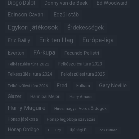
Diogo Dalot
Donny van de Beek
Ed Woodward
Edinson Cavani
Edzői stáb
Egykori játékosok
Érdekességek
Erik ten Hag
Európa-liga
Eric Bailly
FA-kupa
Everton
Facundo Pellistri
Felkészülési túra 2022
Felkészülési túra 2023
Felkészülési túra 2024
Felkészülési túra 2025
Fred
Gary Neville
Fulham
Felkészülési túra 2026
Glazer
Hannibal Mejbri
Harry Amass
Harry Maguire
Híres magyar Vörös Ördögök
Hónap játékosa
Hónap legjobbja szavazás
Hónap Ördöge
Ifjúsági BL
Hull City
Jack Butland