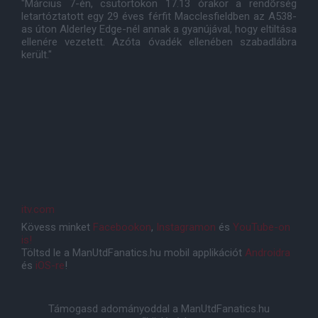
"Március 7-én, csütörtökön 17.13 órakor a rendõrség
letartóztatott egy 29 éves férfit Macclesfieldben az A538-
as úton Alderley Edge-nél annak a gyanújával, hogy eltiltása
ellenére vezetett. Azóta óvadék ellenében szabadlábra
került."
itv.com
Kövess minket
Facebookon
,
Instagramon
és
YouTube-on
is!
Töltsd le a ManUtdFanatics.hu mobil applikációt
Androidra
és
iOS-re
!
Támogasd adományoddal a ManUtdFanatics.hu