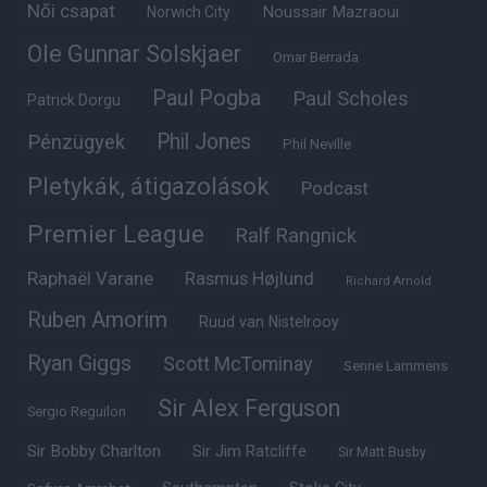
Női csapat
Noussair Mazraoui
Norwich City
Ole Gunnar Solskjaer
Omar Berrada
Paul Pogba
Paul Scholes
Patrick Dorgu
Phil Jones
Pénzügyek
Phil Neville
Pletykák, átigazolások
Podcast
Premier League
Ralf Rangnick
Raphaël Varane
Rasmus Højlund
Richard Arnold
Ruben Amorim
Ruud van Nistelrooy
Ryan Giggs
Scott McTominay
Senne Lammens
Sir Alex Ferguson
Sergio Reguilon
Sir Bobby Charlton
Sir Jim Ratcliffe
Sir Matt Busby