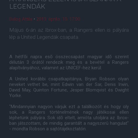
LEGENDÁK
Balog Attila
•
2013. április. 10. 17:00
Május 6-án az Ibrox-ban, a Rangers ellen is pályára
lép a United Legendák csapata.
A hétfõi napra esõ összecsapást magyar idõ szerint
délután 3 órától rendezik meg és a bevétel a Rangers
alapítványához, valamint az UNICEF-hez kerül.
A United korábbi csapatkapitánya, Bryan Robson olyan
neveket vethet be, mint Edwin van der Sar, Denis Irwin,
David May, Quinton Fortune, Jesper Blomqvist és Dwight
Yorke.
"Mindannyian nagyon várjuk ezt a találkozót és hogy oly
sok, a Rangers történelmének nagy játékosai ellen
léphetünk pályára. Sok idõ eltelt, amióta utoljára az Ibrox-
ban játszottam, de mindig garantált a nagyszerû hangulat"
- mondta Robson a sajtótájékoztatón.