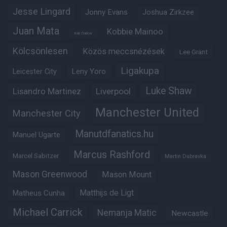
Jesse Lingard
Jonny Evans
Joshua Zirkzee
Juan Mata
Kobbie Mainoo
Karl Darlow
Kölcsönlesen
Közös meccsnézések
Lee Grant
Ligakupa
Leny Yoro
Leicester City
Luke Shaw
Lisandro Martinez
Liverpool
Manchester United
Manchester City
Manutdfanatics.hu
Manuel Ugarte
Marcus Rashford
Marcel Sabitzer
Martin Dubravka
Mason Greenwood
Mason Mount
Matheus Cunha
Matthijs de Ligt
Michael Carrick
Nemanja Matic
Newcastle