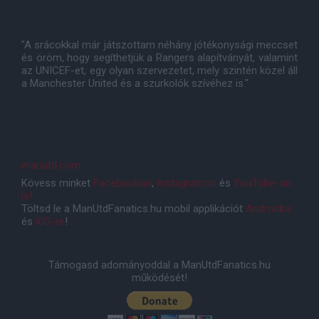
"A srácokkal már játszottam néhány jótékonysági meccset
és öröm, hogy segíthetjük a Rangers alapítványát, valamint
az UNICEF-et, egy olyan szervezetet, mely szintén közel áll
a Manchester United és a szurkolók szívéhez is."
manutd.com
Kövess minket
Facebookon
,
Instagramon
és
YouTube-on
is!
Töltsd le a ManUtdFanatics.hu mobil applikációt
Androidra
és
iOS-re
!
Támogasd adományoddal a ManUtdFanatics.hu
működését!