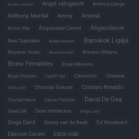
Angol válogatott
Anthony Elanga
Andrey Santos
Anthony Martial
Arsenal
Antony
Átigazolások
Átigazolási Center
Aston Villa
Bajnokok Ligája
Axel Tuanzebe
Ayden Heaven
Benjamin Sesko
Brandon Williams
Bournemouth
Bruno Fernandes
Bryan Mbeumo
Casemiro
Chelsea
Bryan Robson
Cardiff City
Christian Eriksen
Cristiano Ronaldo
Chido Obi
David De Gea
Crystal Palace
Darren Fletcher
Dean Henderson
David Gill
Diego Leon
Diogo Dalot
Donny van de Beek
Ed Woodward
Edinson Cavani
Edzői stáb