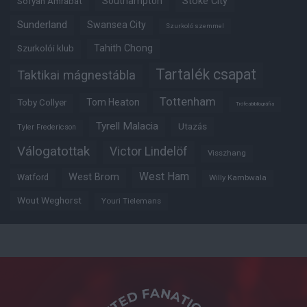
Southampton
Stoke City
Sofyan Amrabat
Sunderland
Swansea City
Szurkoló szemmel
Tahith Chong
Szurkolói klub
Tartalék csapat
Taktikai mágnestábla
Tottenham
Tom Heaton
Toby Collyer
Trófeabibliográfia
Tyrell Malacia
Utazás
Tyler Fredericson
Válogatottak
Victor Lindelöf
Visszhang
West Ham
West Brom
Watford
Willy Kambwala
Wout Weghorst
Youri Tielemans