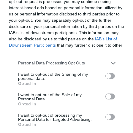
opt-out request is processed you may continue seeing
interest-based ads based on personal information utilized by
us or personal information disclosed to third parties prior to
Meccs Center
your opt-out. You may separately opt-out of the further
disclosure of your personal information by third parties on the
IAB’s list of downstream participants. This information may
Paris Saint-Germain
vs
also be disclosed by us to third parties on the
IAB’s List of
Downstream Participants
that may further disclose it to other
Manchester United
third parties.
Felkészülési szezon 4. mérkőzés
Please note that this website/app uses one or more Google
Personal Data Processing Opt Outs
Nya Ullevi, Göteborg
services and may gather and store information including but
2026-08-08 17:00
not limited to your visit or usage behaviour. You may click to
I want to opt-out of the Sharing of my
personal data.
grant or deny consent to Google and its third-party tags to
Opted In
use your data for below specified purposes in below Google
consent section.
I want to opt-out of the Sale of my
Leeds United
vs
Manchester United
2026-08-12 20:30
Personal Data.
Opted In
AC Milan
vs
Manchester United
2026-08-15 18:00
I want to opt-out of processing my
Personal Data for Targeted Advertising.
ELŐZŐ MÉRKŐZÉSEK
Opted In