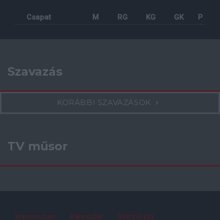
Csapat
M
RG
KG
GK
P
Szavazás
KORÁBBI SZAVAZÁSOK
TV műsor
Impresszum
Kapcsolat
Szerzői jog