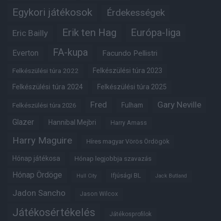
Egykori játékosok
Érdekességek
Erik ten Hag
Európa-liga
Eric Bailly
FA-kupa
Everton
Facundo Pellistri
Felkészülési túra 2022
Felkészülési túra 2023
Felkészülési túra 2024
Felkészülési túra 2025
Fred
Gary Neville
Fulham
Felkészülési túra 2026
Glazer
Hannibal Mejbri
Harry Amass
Harry Maguire
Híres magyar Vörös Ördögök
Hónap játékosa
Hónap legjobbja szavazás
Hónap Ördöge
Ifjúsági BL
Hull City
Jack Butland
Jadon Sancho
Jason Wilcox
Játékosértékelés
Játékosprofilok