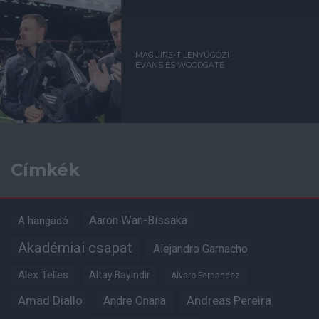
MAGUIRE-T LENYŰGÖZI
EVANS ÉS WOODGATE
Címkék
Aaron Wan-Bissaka
A hangadó
Akadémiai csapat
Alejandro Garnacho
Alex Telles
Altay Bayindir
Alvaro Fernandez
Amad Diallo
Andre Onana
Andreas Pereira