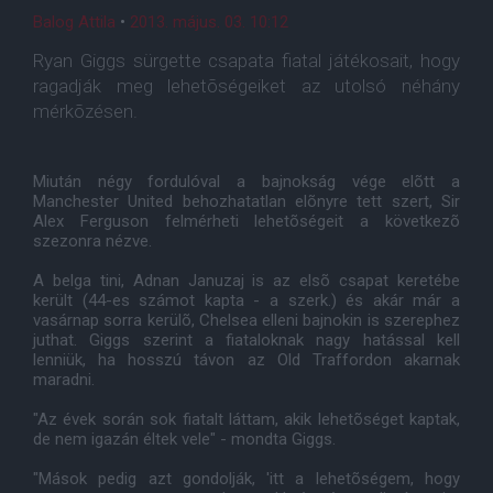
Balog Attila
•
2013. május. 03. 10:12
Ryan Giggs sürgette csapata fiatal játékosait, hogy
ragadják meg lehetõségeiket az utolsó néhány
mérkõzésen.
Miután négy fordulóval a bajnokság vége elõtt a
Manchester United behozhatatlan elõnyre tett szert, Sir
Alex Ferguson felmérheti lehetõségeit a következõ
szezonra nézve.
A belga tini, Adnan Januzaj is az elsõ csapat keretébe
került (44-es számot kapta - a szerk.) és akár már a
vasárnap sorra kerülõ, Chelsea elleni bajnokin is szerephez
juthat. Giggs szerint a fiataloknak nagy hatással kell
lenniük, ha hosszú távon az Old Traffordon akarnak
maradni.
"Az évek során sok fiatalt láttam, akik lehetõséget kaptak,
de nem igazán éltek vele" - mondta Giggs.
"Mások pedig azt gondolják, 'itt a lehetõségem, hogy