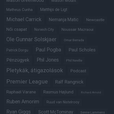
Mason Greenwood
Mason Mount
Matheus Cunha
Matthijs de Ligt
Michael Carrick
Nemanja Matic
Newcastle
Női csapat
Noussair Mazraoui
Norwich City
Ole Gunnar Solskjaer
Omar Berrada
Paul Pogba
Paul Scholes
Patrick Dorgu
Phil Jones
Pénzügyek
Phil Neville
Pletykák, átigazolások
Podcast
Premier League
Ralf Rangnick
Raphaël Varane
Rasmus Højlund
Richard Arnold
Ruben Amorim
Ruud van Nistelrooy
Ryan Giggs
Scott McTominay
Senne Lammens