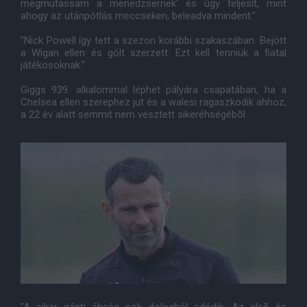
megmutassam a menedzsernek' és úgy teljesít, mint
ahogy az utánpótlás meccseken, beleadva mindent."
"Nick Powell így tett a szezon korábbi szakaszában. Bejött
a Wigan ellen és gólt szerzett. Ezt kell tenniük a fiatal
játékosoknak."
Giggs 939. alkalommal léphet pályára csapatában, ha a
Chelsea ellen szerephez jut és a walesi ragaszkodik ahhoz,
a 22 év alatt semmit nem vesztett sikeréhségébõl.
"A siker iránti éhség sok dologból adódik. Az elsõ és