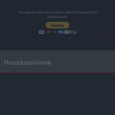
Támogasd adományoddal a ManUtdFanatics.hu
működését!
Hozzászólások