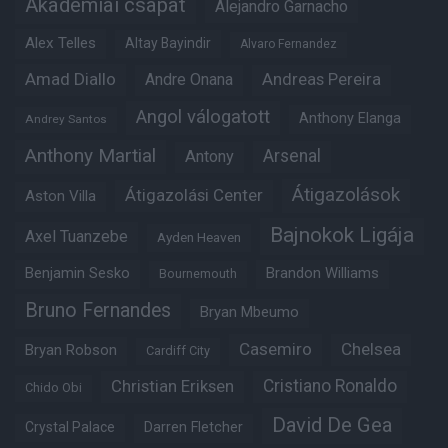
Akadémiai csapat
Alejandro Garnacho
Alex Telles
Altay Bayindir
Alvaro Fernandez
Amad Diallo
Andre Onana
Andreas Pereira
Angol válogatott
Anthony Elanga
Andrey Santos
Anthony Martial
Arsenal
Antony
Átigazolások
Átigazolási Center
Aston Villa
Bajnokok Ligája
Axel Tuanzebe
Ayden Heaven
Benjamin Sesko
Brandon Williams
Bournemouth
Bruno Fernandes
Bryan Mbeumo
Casemiro
Chelsea
Bryan Robson
Cardiff City
Christian Eriksen
Cristiano Ronaldo
Chido Obi
David De Gea
Crystal Palace
Darren Fletcher