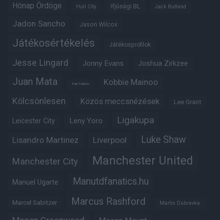
Hónap Ördöge
Ifjúsági BL
Hull City
Jack Butland
Jadon Sancho
Jason Wilcox
Játékosértékelés
Játékosprofilok
Jesse Lingard
Jonny Evans
Joshua Zirkzee
Juan Mata
Kobbie Mainoo
Karl Darlow
Kölcsönlesen
Közös meccsnézések
Lee Grant
Ligakupa
Leny Yoro
Leicester City
Luke Shaw
Lisandro Martinez
Liverpool
Manchester United
Manchester City
Manutdfanatics.hu
Manuel Ugarte
Marcus Rashford
Marcel Sabitzer
Martin Dubravka