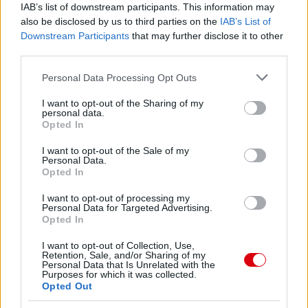
IAB’s list of downstream participants. This information may
also be disclosed by us to third parties on the
IAB’s List of
Downstream Participants
that may further disclose it to other
third parties.
Please note that this website/app uses one or more Google
Personal Data Processing Opt Outs
services and may gather and store information including but
not limited to your visit or usage behaviour. You may click to
I want to opt-out of the Sharing of my
personal data.
grant or deny consent to Google and its third-party tags to
Meccs Center
Opted In
use your data for below specified purposes in below Google
consent section.
I want to opt-out of the Sale of my
Personal Data.
Leeds United
vs
Manchester
Opted In
United
I want to opt-out of processing my
Personal Data for Targeted Advertising.
Opted In
Felkészülési szezon 5. mérkőzés
Croke Park, Dublin
I want to opt-out of Collection, Use,
2026-08-12 20:30
Retention, Sale, and/or Sharing of my
Personal Data that Is Unrelated with the
Purposes for which it was collected.
2 nap 13 óra 23 perc 22 másodperc
Opted Out