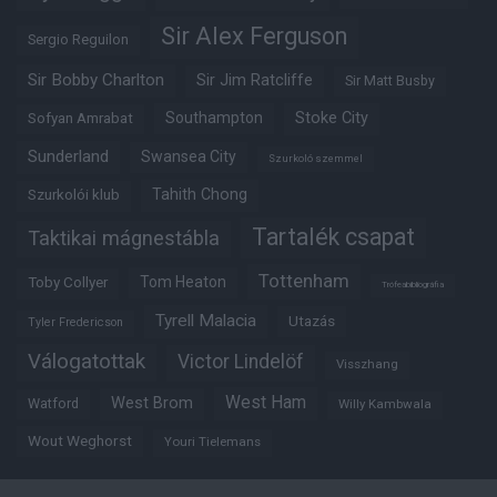
Sir Alex Ferguson
Sergio Reguilon
Sir Bobby Charlton
Sir Jim Ratcliffe
Sir Matt Busby
Southampton
Stoke City
Sofyan Amrabat
Sunderland
Swansea City
Szurkoló szemmel
Tahith Chong
Szurkolói klub
Tartalék csapat
Taktikai mágnestábla
Tottenham
Tom Heaton
Toby Collyer
Trófeabibliográfia
Tyrell Malacia
Utazás
Tyler Fredericson
Válogatottak
Victor Lindelöf
Visszhang
West Ham
West Brom
Watford
Willy Kambwala
Wout Weghorst
Youri Tielemans