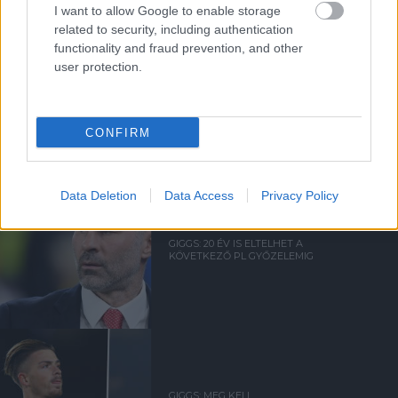
I want to allow Google to enable storage
related to security, including authentication
functionality and fraud prevention, and other
user protection.
GIGGS: ÁRTATLAN VAGYOK
CONFIRM
Data Deletion
Data Access
Privacy Policy
GIGGS: 20 ÉV IS ELTELHET A
KÖVETKEZŐ PL GYŐZELEMIG
GIGGS: MEG KELL