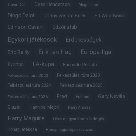
Dean Henderson
David Gill
Diego Leon
Diogo Dalot
Donny van de Beek
Ed Woodward
Edinson Cavani
Edzői stáb
Egykori játékosok
Érdekességek
Erik ten Hag
Európa-liga
Eric Bailly
FA-kupa
Everton
Facundo Pellistri
Felkészülési túra 2022
Felkészülési túra 2023
Felkészülési túra 2024
Felkészülési túra 2025
Fred
Gary Neville
Fulham
Felkészülési túra 2026
Glazer
Hannibal Mejbri
Harry Amass
Harry Maguire
Híres magyar Vörös Ördögök
Hónap játékosa
Hónap legjobbja szavazás