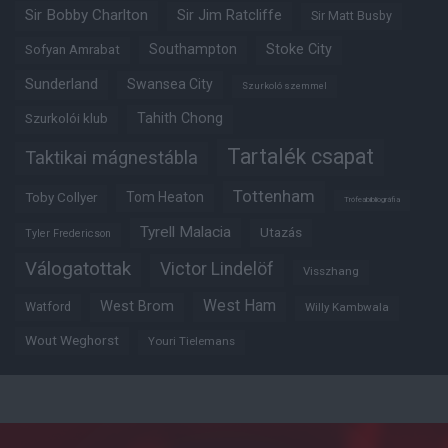
Sir Bobby Charlton
Sir Jim Ratcliffe
Sir Matt Busby
Southampton
Stoke City
Sofyan Amrabat
Sunderland
Swansea City
Szurkoló szemmel
Tahith Chong
Szurkolói klub
Tartalék csapat
Taktikai mágnestábla
Tottenham
Tom Heaton
Toby Collyer
Trófeabibliográfia
Tyrell Malacia
Utazás
Tyler Fredericson
Válogatottak
Victor Lindelöf
Visszhang
West Ham
West Brom
Watford
Willy Kambwala
Wout Weghorst
Youri Tielemans