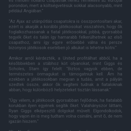
és minden holland csapatnak nehéz remekelni az európai
porondon, mert a költségvetésük sokkal alacsonyabb, mint
például Angiában."
"Az Ajax az utánpótlás csapatokra is összpontosítani akar,
ezért is akarják a korábbi játékosokat visszahívni, hogy õk
foglalkozhassanak a fiatal játékosokkal; jobbá, gyorsabbá
tegyék õket és talán így hamarabb felkerülhetnek az elsõ
csapathoz, ami így egyre erõsebbé válna és persze
bizonyos játékosok esetében jó alkukat is lehetne kötni."
Amikor arról kérdezték, a United profitálhat abból, ha a
késõbbiekben a stábhoz köt olyanokat, mint Giggs és
Scholes, Stam így felelt: "Biztos vagyok ebben, de
természetes önmagukat is támogatniuk kell. Ám ha
ezekben a játékosokban megvan a tudás, amit a pályán
szedtek össze, akkor õk segíteni tudnak a fiataloknak
abban, hogy különbözõ helyzeteket tisztán lássanak."
"Úgy vélem, a játékosok gyorsabban fejlõdnek, ha fiatalabb
korukban ilyen egyének segítik õket. Valahányszor láttam,
Ryan Giggs elképesztõ dolgokat mûvelt. Elgondolkodok,
hogy vajon én is meg tudtam volna csinálni, amit õ, de nem
igazán hiszem."