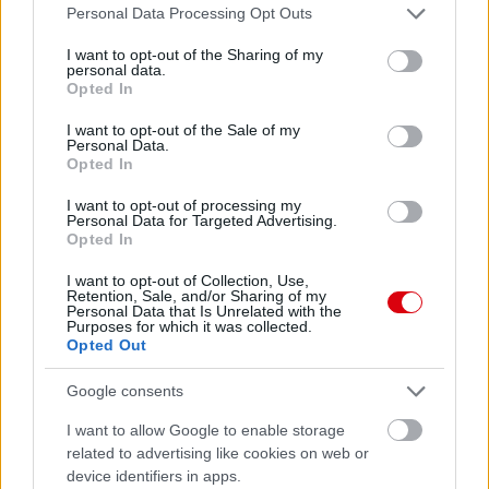
Please note that this website/app uses one or more Google
Personal Data Processing Opt Outs
services and may gather and store information including but
not limited to your visit or usage behaviour. You may click to
I want to opt-out of the Sharing of my
personal data.
grant or deny consent to Google and its third-party tags to
Opted In
use your data for below specified purposes in below Google
consent section.
I want to opt-out of the Sale of my
Personal Data.
Opted In
I want to opt-out of processing my
Personal Data for Targeted Advertising.
Opted In
I want to opt-out of Collection, Use,
Retention, Sale, and/or Sharing of my
Personal Data that Is Unrelated with the
Purposes for which it was collected.
Opted Out
Google consents
I want to allow Google to enable storage
related to advertising like cookies on web or
device identifiers in apps.