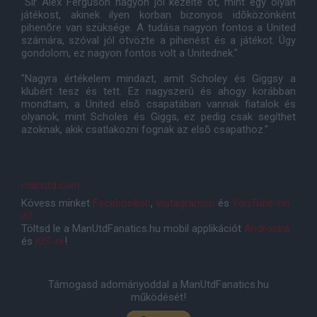
"Sir Alex Ferguson nagyon jól kezelte õt, mint egy olyan
játékost, akinek ilyen korban bizonyos idõközönként
pihenõre van szüksége. A tudása nagyon fontos a United
számára, szóval jól ötvözte a pihenést és a játékot. Úgy
gondolom, ez nagyon fontos volt a Unitednek."
"Nagyra értékelem mindazt, amit Scholey és Giggsy a
klubért tesz és tett. Ez nagyszerû és ahogy korábban
mondtam, a United elsõ csapatában vannak fiatalok és
olyanok, mint Scholes és Giggs, ez pedig csak segíthet
azoknak, akik csatlakozni fognak az elsõ csapathoz."
manutd.com
Kövess minket
Facebookon
,
Instagramon
és
YouTube-on
is!
Töltsd le a ManUtdFanatics.hu mobil applikációt
Androidra
és
iOS-re
!
Támogasd adományoddal a ManUtdFanatics.hu
működését!