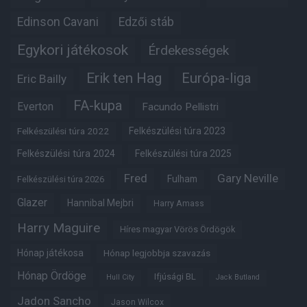
Edinson Cavani
Edzői stáb
Egykori játékosok
Érdekességek
Erik ten Hag
Európa-liga
Eric Bailly
FA-kupa
Everton
Facundo Pellistri
Felkészülési túra 2022
Felkészülési túra 2023
Felkészülési túra 2024
Felkészülési túra 2025
Fred
Gary Neville
Fulham
Felkészülési túra 2026
Glazer
Hannibal Mejbri
Harry Amass
Harry Maguire
Híres magyar Vörös Ördögök
Hónap játékosa
Hónap legjobbja szavazás
Hónap Ördöge
Ifjúsági BL
Hull City
Jack Butland
Jadon Sancho
Jason Wilcox