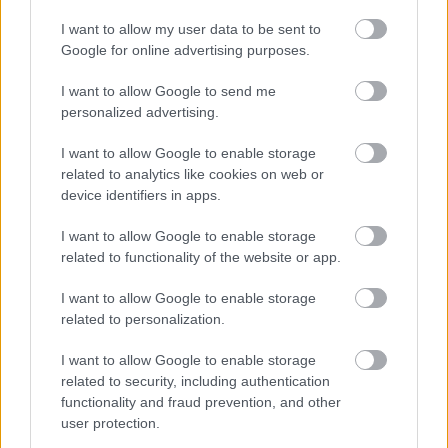
I want to allow my user data to be sent to
Google for online advertising purposes.
Meccs Center
I want to allow Google to send me
personalized advertising.
I want to allow Google to enable storage
Paris Saint-Germain
vs
related to analytics like cookies on web or
Manchester United
device identifiers in apps.
Felkészülési szezon 4. mérkőzés
I want to allow Google to enable storage
Nya Ullevi, Göteborg
related to functionality of the website or app.
2026-08-08 17:00
I want to allow Google to enable storage
1 nap 22 óra 38 perc 28 másodperc
related to personalization.
I want to allow Google to enable storage
Leeds United
vs
Manchester United
2026-08-12 20:30
related to security, including authentication
functionality and fraud prevention, and other
AC Milan
vs
Manchester United
2026-08-15 18:00
user protection.