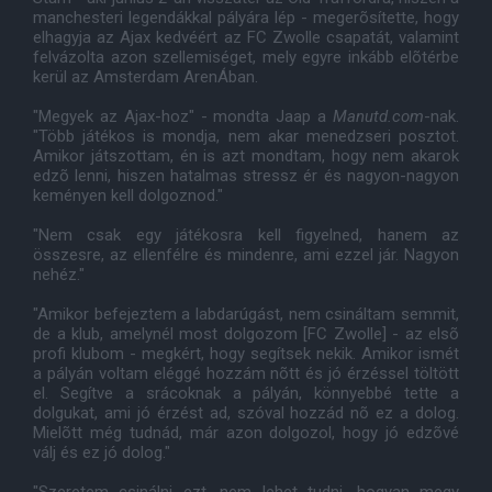
manchesteri legendákkal pályára lép - megerõsítette, hogy
elhagyja az Ajax kedvéért az FC Zwolle csapatát, valamint
felvázolta azon szellemiséget, mely egyre inkább elõtérbe
kerül az Amsterdam ArenÁban.
"Megyek az Ajax-hoz" - mondta Jaap a
Manutd.com
-nak.
"Több játékos is mondja, nem akar menedzseri posztot.
Amikor játszottam, én is azt mondtam, hogy nem akarok
edzõ lenni, hiszen hatalmas stressz ér és nagyon-nagyon
keményen kell dolgoznod."
"Nem csak egy játékosra kell figyelned, hanem az
összesre, az ellenfélre és mindenre, ami ezzel jár. Nagyon
nehéz."
"Amikor befejeztem a labdarúgást, nem csináltam semmit,
de a klub, amelynél most dolgozom [FC Zwolle] - az elsõ
profi klubom - megkért, hogy segítsek nekik. Amikor ismét
a pályán voltam eléggé hozzám nõtt és jó érzéssel töltött
el. Segítve a srácoknak a pályán, könnyebbé tette a
dolgukat, ami jó érzést ad, szóval hozzád nõ ez a dolog.
Mielõtt még tudnád, már azon dolgozol, hogy jó edzõvé
válj és ez jó dolog."