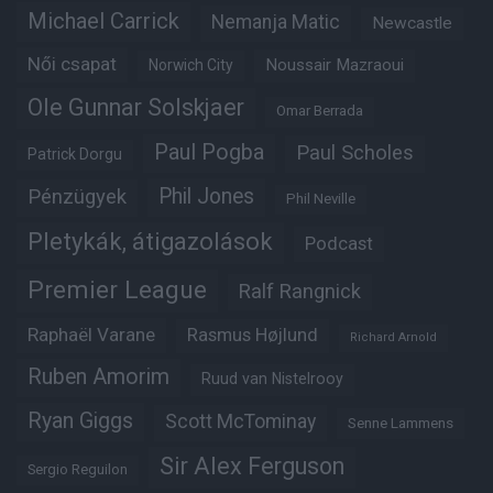
Michael Carrick
Nemanja Matic
Newcastle
Női csapat
Noussair Mazraoui
Norwich City
Ole Gunnar Solskjaer
Omar Berrada
Paul Pogba
Paul Scholes
Patrick Dorgu
Phil Jones
Pénzügyek
Phil Neville
Pletykák, átigazolások
Podcast
Premier League
Ralf Rangnick
Raphaël Varane
Rasmus Højlund
Richard Arnold
Ruben Amorim
Ruud van Nistelrooy
Ryan Giggs
Scott McTominay
Senne Lammens
Sir Alex Ferguson
Sergio Reguilon