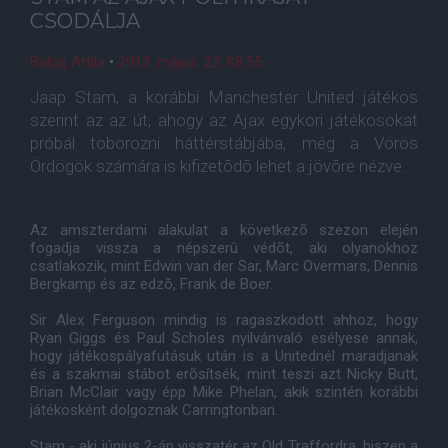
CSODÁLJA
Balog Attila
•
2013. május. 22. 08:55
Jaap Stam, a korábbi Manchester United játékos
szerint az az út, ahogy az Ajax egykori játékosokat
próbál toborozni háttérstábjába, még a Vörös
Ördögök számára is kifizetõdõ lehet a jövõre nézve.
Az amszterdami alakulat a következõ szezon elején
fogadja vissza a népszerû védõt, aki olyanokhoz
csatlakozik, mint Edwin van der Sar, Marc Overmars, Dennis
Bergkamp és az edzõ, Frank de Boer.
Sir Alex Ferguson mindig is ragaszkodott ahhoz, hogy
Ryan Giggs és Paul Scholes nyilvánvaló esélyese annak,
hogy játékospályafutásuk után is a Unitednél maradjanak
és a szakmai stábot erõsítsék, mint teszi azt Nicky Butt,
Brian McClair vagy épp Mike Phelan, akik szintén korábbi
játékosként dolgoznak Carringtonban.
Stam - aki június 2-án visszatér az Old Traffordra, hiszen a