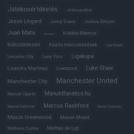
Játékosértékelés
Játékosprofilok
Jesse Lingard
Jonny Evans
Joshua Zirkzee
Juan Mata
Kobbie Mainoo
Karl Darlow
Kölcsönlesen
Közös meccsnézések
Lee Grant
Ligakupa
Leny Yoro
Leicester City
Luke Shaw
Lisandro Martinez
Liverpool
Manchester United
Manchester City
Manutdfanatics.hu
Manuel Ugarte
Marcus Rashford
Marcel Sabitzer
Martin Dubravka
Mason Greenwood
Mason Mount
Matheus Cunha
Matthijs de Ligt