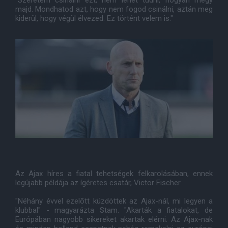
"Szeretem csinálni ezt, nem lehet tudni, hogyan megy
majd. Mondhatod azt, hogy nem fogod csinálni, aztán meg
kiderül, hogy végül élvezed. Ez történt velem is."
Az Ajax híres a fiatal tehetségek felkarolásában, ennek
legújabb példája az ígéretes csatár, Victor Fischer.
"Néhány évvel ezelõtt küzdöttek az Ajax-nál, mi legyen a
klubbal" - magyarázta Stam. "Akarták a fiatalokat, de
Európában nagyobb sikereket akartak elérni. Az Ajax-nak