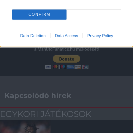
ELŐZŐ MÉRKŐZÉSEK
CONFIRM
Támogatás
Data Deletion
Data Access
Privacy Policy
Támogasd adományoddal
a ManUtdFanatics.hu működését!
Kapcsolódó hírek
EGYKORI JÁTÉKOSOK