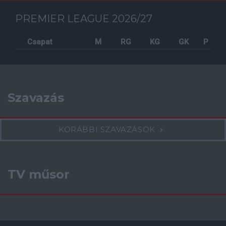
PREMIER LEAGUE 2026/27
Csapat
M
RG
KG
GK
P
Szavazás
KORÁBBI SZAVAZÁSOK
TV műsor