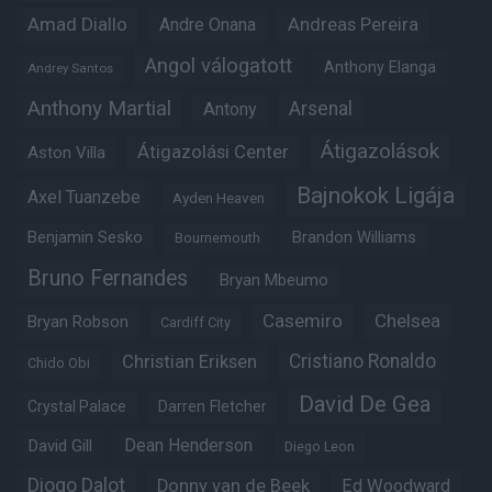
Amad Diallo
Andre Onana
Andreas Pereira
Angol válogatott
Anthony Elanga
Andrey Santos
Anthony Martial
Arsenal
Antony
Átigazolások
Átigazolási Center
Aston Villa
Bajnokok Ligája
Axel Tuanzebe
Ayden Heaven
Benjamin Sesko
Brandon Williams
Bournemouth
Bruno Fernandes
Bryan Mbeumo
Casemiro
Chelsea
Bryan Robson
Cardiff City
Christian Eriksen
Cristiano Ronaldo
Chido Obi
David De Gea
Crystal Palace
Darren Fletcher
Dean Henderson
David Gill
Diego Leon
Diogo Dalot
Donny van de Beek
Ed Woodward