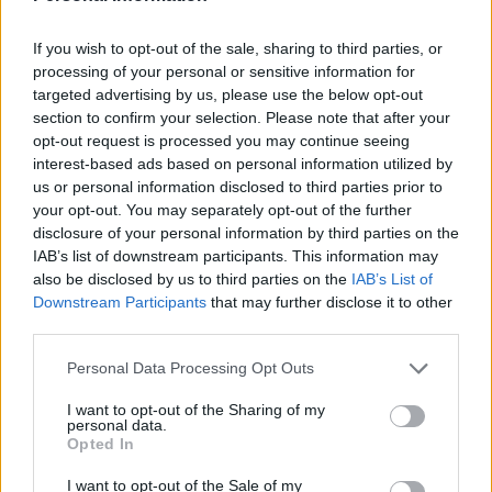
If you wish to opt-out of the sale, sharing to third parties, or
processing of your personal or sensitive information for
targeted advertising by us, please use the below opt-out
section to confirm your selection. Please note that after your
opt-out request is processed you may continue seeing
interest-based ads based on personal information utilized by
us or personal information disclosed to third parties prior to
Meccs Center
your opt-out. You may separately opt-out of the further
disclosure of your personal information by third parties on the
IAB’s list of downstream participants. This information may
Leeds United
vs
Manchester
also be disclosed by us to third parties on the
IAB’s List of
Downstream Participants
that may further disclose it to other
United
third parties.
Felkészülési szezon 5. mérkőzés
Please note that this website/app uses one or more Google
Personal Data Processing Opt Outs
Croke Park, Dublin
services and may gather and store information including but
2026-08-12 20:30
not limited to your visit or usage behaviour. You may click to
I want to opt-out of the Sharing of my
personal data.
grant or deny consent to Google and its third-party tags to
Opted In
2 nap 12 óra 38 perc 2 másodperc
use your data for below specified purposes in below Google
consent section.
I want to opt-out of the Sale of my