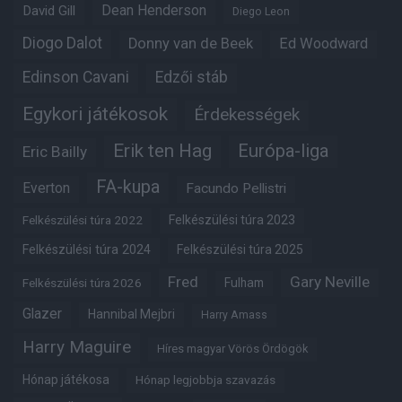
Dean Henderson
David Gill
Diego Leon
Diogo Dalot
Donny van de Beek
Ed Woodward
Edinson Cavani
Edzői stáb
Egykori játékosok
Érdekességek
Erik ten Hag
Európa-liga
Eric Bailly
FA-kupa
Everton
Facundo Pellistri
Felkészülési túra 2022
Felkészülési túra 2023
Felkészülési túra 2024
Felkészülési túra 2025
Fred
Gary Neville
Fulham
Felkészülési túra 2026
Glazer
Hannibal Mejbri
Harry Amass
Harry Maguire
Híres magyar Vörös Ördögök
Hónap játékosa
Hónap legjobbja szavazás