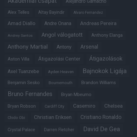
Akadémiai csapat
Alejandro Garnacho
Alex Telles
Altay Bayindir
Alvaro Fernandez
Amad Diallo
Andre Onana
Andreas Pereira
Angol válogatott
Anthony Elanga
Andrey Santos
Anthony Martial
Arsenal
Antony
Átigazolások
Átigazolási Center
Aston Villa
Bajnokok Ligája
Axel Tuanzebe
Ayden Heaven
Benjamin Sesko
Brandon Williams
Bournemouth
Bruno Fernandes
Bryan Mbeumo
Casemiro
Chelsea
Bryan Robson
Cardiff City
Christian Eriksen
Cristiano Ronaldo
Chido Obi
David De Gea
Crystal Palace
Darren Fletcher