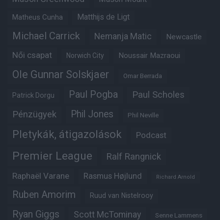
Matheus Cunha
Matthijs de Ligt
Michael Carrick
Nemanja Matic
Newcastle
Női csapat
Noussair Mazraoui
Norwich City
Ole Gunnar Solskjaer
Omar Berrada
Paul Pogba
Paul Scholes
Patrick Dorgu
Phil Jones
Pénzügyek
Phil Neville
Pletykák, átigazolások
Podcast
Premier League
Ralf Rangnick
Raphaël Varane
Rasmus Højlund
Richard Arnold
Ruben Amorim
Ruud van Nistelrooy
Ryan Giggs
Scott McTominay
Senne Lammens