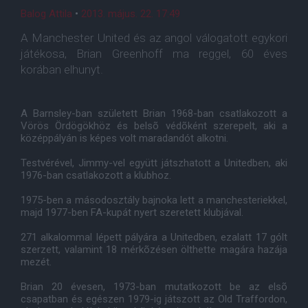
Balog Attila
•
2013. május. 22. 17:49
A Manchester United és az angol válogatott egykori
játékosa, Brian Greenhoff ma reggel, 60 éves
korában elhunyt.
A Barnsley-ban született Brian 1968-ban csatlakozott a
Vörös Ördögökhöz és belsõ védõként szerepelt, aki a
középpályán is képes volt maradandót alkotni.
Testvérével, Jimmy-vel együtt játszhatott a Unitedben, aki
1976-ban csatlakozott a klubhoz.
1975-ben a másodosztály bajnoka lett a manchesteriekkel,
majd 1977-ben FA-kupát nyert szeretett klubjával.
271 alkalommal lépett pályára a Unitedben, ezalatt 17 gólt
szerzett, valamint 18 mérkõzésen ölthette magára hazája
mezét.
Brian 20 évesen, 1973-ban mutatkozott be az elsõ
csapatban és egészen 1979-ig játszott az Old Traffordon,