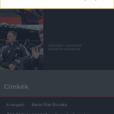
KAPUSOKRA NÉZ FEL
LAMMENS?
MAGUIRE-T LENYŰGÖZI
EVANS ÉS WOODGATE
Címkék
Aaron Wan-Bissaka
A hangadó