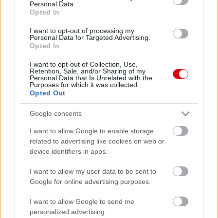
Personal Data.
AC Milan
vs
Manchester United
2026-08-15 18:00
Opted In
I want to opt-out of processing my
ELŐZŐ MÉRKŐZÉSEK
Personal Data for Targeted Advertising.
Opted In
Támogatás
I want to opt-out of Collection, Use,
Retention, Sale, and/or Sharing of my
Personal Data that Is Unrelated with the
Purposes for which it was collected.
Opted Out
Támogasd adományoddal
a ManUtdFanatics.hu működését!
Google consents
I want to allow Google to enable storage
related to advertising like cookies on web or
device identifiers in apps.
I want to allow my user data to be sent to
Kapcsolódó hírek
Google for online advertising purposes.
I want to allow Google to send me
EGYKORI JÁTÉKOSOK
personalized advertising.