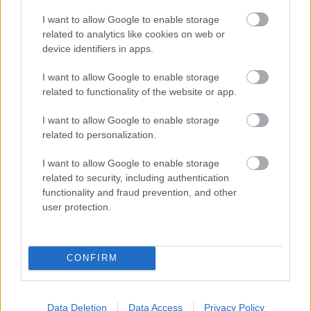
I want to allow Google to enable storage
related to analytics like cookies on web or
device identifiers in apps.
FRED ÜZENETE ANDREY
SANTOSNAK
I want to allow Google to enable storage
related to functionality of the website or app.
I want to allow Google to enable storage
related to personalization.
I want to allow Google to enable storage
related to security, including authentication
GIGGS: CARRICK ÚJRA
functionality and fraud prevention, and other
"IZGALOMBA" HOZTA A
UNITED SZURKOLÓKAT
user protection.
CONFIRM
Data Deletion
Data Access
Privacy Policy
MELYIK EGYKORI UNITED