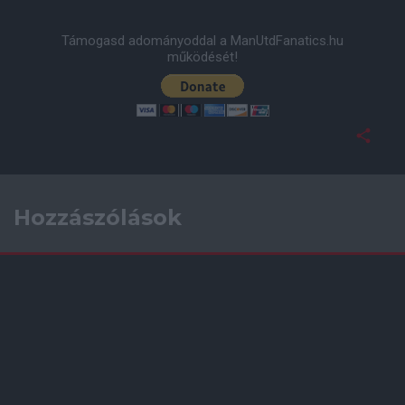
Támogasd adományoddal a ManUtdFanatics.hu
működését!
Hozzászólások