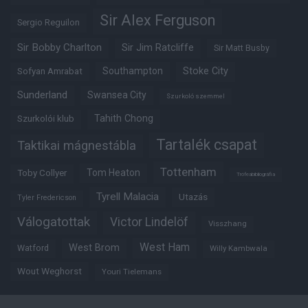
Sir Alex Ferguson
Sergio Reguilon
Sir Bobby Charlton
Sir Jim Ratcliffe
Sir Matt Busby
Southampton
Stoke City
Sofyan Amrabat
Sunderland
Swansea City
Szurkoló szemmel
Tahith Chong
Szurkolói klub
Tartalék csapat
Taktikai mágnestábla
Tottenham
Tom Heaton
Toby Collyer
Trófeabibliográfia
Tyrell Malacia
Utazás
Tyler Fredericson
Válogatottak
Victor Lindelöf
Visszhang
West Ham
West Brom
Watford
Willy Kambwala
Wout Weghorst
Youri Tielemans