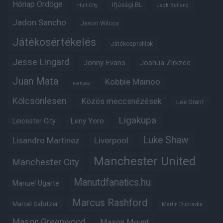
Hónap Ördöge
Ifjúsági BL
Hull City
Jack Butland
Jadon Sancho
Jason Wilcox
Játékosértékelés
Játékosprofilok
Jesse Lingard
Jonny Evans
Joshua Zirkzee
Juan Mata
Kobbie Mainoo
Karl Darlow
Kölcsönlesen
Közös meccsnézések
Lee Grant
Ligakupa
Leny Yoro
Leicester City
Luke Shaw
Lisandro Martinez
Liverpool
Manchester United
Manchester City
Manutdfanatics.hu
Manuel Ugarte
Marcus Rashford
Marcel Sabitzer
Martin Dubravka
Mason Greenwood
Mason Mount