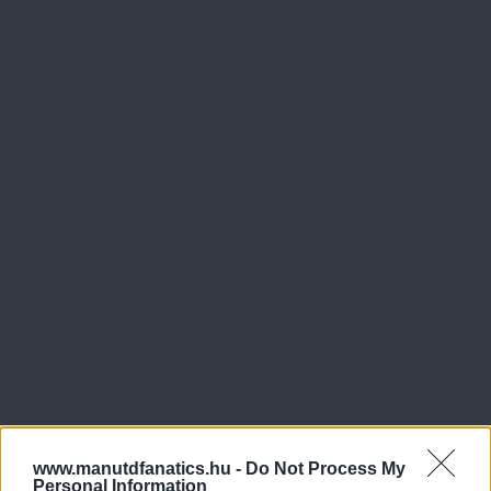
www.manutdfanatics.hu -
Do Not Process My
Personal Information