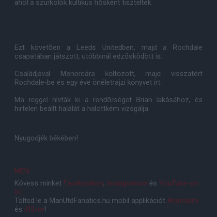
ahol a szurkolók kultikus hõsként tisztelték.
Ezt követõen a Leeds Unitedben, majd a Rochdale
csapatában játszott, utóbbinál edzõsködött is.
Családjával Menorcára költözött, majd visszatért
Rochdale-be és egy éve önéletrajzi könyvet írt.
Ma reggel hívták ki a rendõrséget Brian lakásához, és
hirtelen beállt halálát a halottkém vizsgálja.
Nyugodjék békében!
MEN
Kövess minket
Facebookon
,
Instagramon
és
YouTube-on
is!
Töltsd le a ManUtdFanatics.hu mobil applikációt
Androidra
és
iOS-re
!