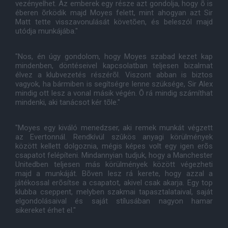
vezényelhet. Az emberek egy része azt gondolja, hogy õ is
éberen õrködik majd Moyes felett, mint ahogyan azt Sir
Matt tette visszavonulását követõen, és beleszól majd
utódja munkájába."
"Nos, én úgy gondolom, hogy Moyes szabad kezet kap
mindenben, döntéseivel kapcsolatban teljesen bizalmat
élvez a klubvezetés részérõl. Viszont abban is biztos
vagyok, ha bármiben is segítségre lenne szüksége, Sir Alex
mindig ott lesz a vonal másik végén. Õ rá mindig számíthat
mindenki, aki tanácsot kér tõle."
"Moyes egy kiváló menedzser, aki remek munkát végzett
az Evertonnál. Rendkívül szûkös anyagi körülmények
között kellett dolgoznia, mégis képes volt egy igen erõs
csapatot felépíteni. Mindannyian tudjuk, hogy a Manchester
Unitedben teljesen más körülmények között végezheti
majd a munkáját. Bõven lesz rá kerete, hogy azzal a
játékossal erõsítse a csapatot, akivel csak akarja. Egy top
klubba cseppent, melyben szakmai tapasztalataival, saját
elgondolásaival és saját stílusában nagyon hamar
sikereket érhet el."