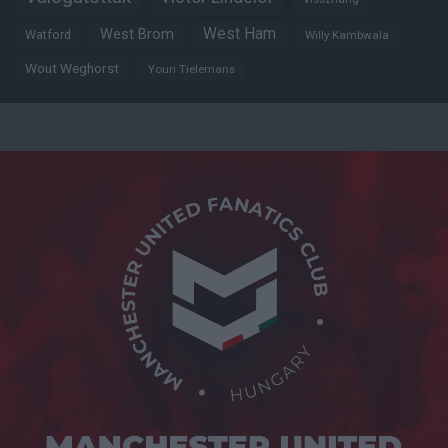
West Ham
West Brom
Watford
Willy Kambwala
Wout Weghorst
Youri Tielemans