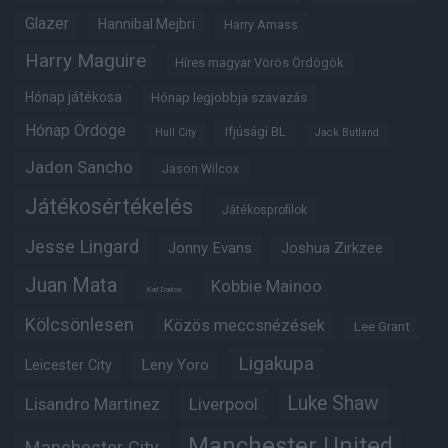
Glazer
Hannibal Mejbri
Harry Amass
Harry Maguire
Híres magyar Vörös Ördögök
Hónap játékosa
Hónap legjobbja szavazás
Hónap Ördöge
Ifjúsági BL
Hull City
Jack Butland
Jadon Sancho
Jason Wilcox
Játékosértékelés
Játékosprofilok
Jesse Lingard
Jonny Evans
Joshua Zirkzee
Juan Mata
Kobbie Mainoo
Karl Darlow
Kölcsönlesen
Közös meccsnézések
Lee Grant
Ligakupa
Leny Yoro
Leicester City
Luke Shaw
Lisandro Martinez
Liverpool
Manchester United
Manchester City