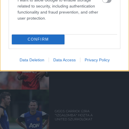
related to security, including authentication
functionality and fraud prevention, and other
Kapcsolódó hírek
user protection.
EGYKORI JÁTÉKOSOK
CONFIRM
Data Deletion
Data Access
Privacy Policy
FRED ÜZENETE ANDREY
SANTOSNAK
GIGGS: CARRICK ÚJRA
"IZGALOMBA" HOZTA A
UNITED SZURKOLÓKAT