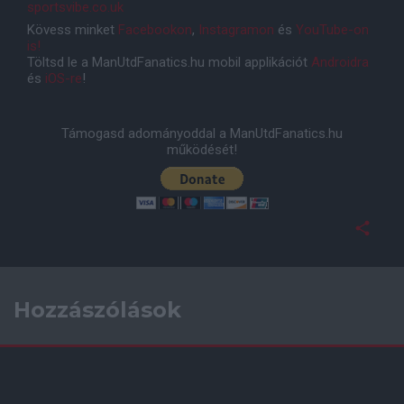
sportsvibe.co.uk
Kövess minket
Facebookon
,
Instagramon
és
YouTube-on
is!
Töltsd le a ManUtdFanatics.hu mobil applikációt
Androidra
és
iOS-re
!
Támogasd adományoddal a ManUtdFanatics.hu
működését!
Hozzászólások