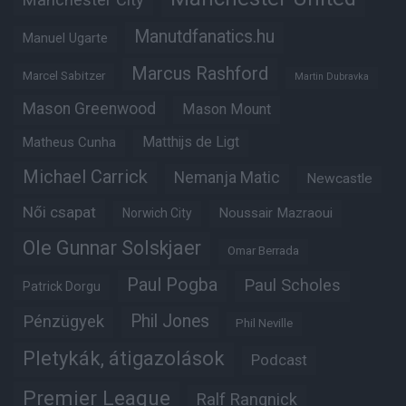
Manutdfanatics.hu
Manuel Ugarte
Marcus Rashford
Marcel Sabitzer
Martin Dubravka
Mason Greenwood
Mason Mount
Matheus Cunha
Matthijs de Ligt
Michael Carrick
Nemanja Matic
Newcastle
Női csapat
Noussair Mazraoui
Norwich City
Ole Gunnar Solskjaer
Omar Berrada
Paul Pogba
Paul Scholes
Patrick Dorgu
Phil Jones
Pénzügyek
Phil Neville
Pletykák, átigazolások
Podcast
Premier League
Ralf Rangnick