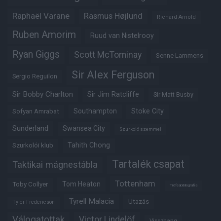
Raphaël Varane
Rasmus Højlund
Richard Arnold
Ruben Amorim
Ruud van Nistelrooy
Ryan Giggs
Scott McTominay
Senne Lammens
Sir Alex Ferguson
Sergio Reguilon
Sir Bobby Charlton
Sir Jim Ratcliffe
Sir Matt Busby
Southampton
Stoke City
Sofyan Amrabat
Sunderland
Swansea City
Szurkoló szemmel
Tahith Chong
Szurkolói klub
Tartalék csapat
Taktikai mágnestábla
Tottenham
Tom Heaton
Toby Collyer
Trófeabibliográfia
Tyrell Malacia
Utazás
Tyler Fredericson
Válogatottak
Victor Lindelöf
Visszhang