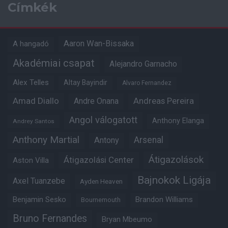
Címkék
Aaron Wan-Bissaka
A hangadó
Akadémiai csapat
Alejandro Garnacho
Alex Telles
Altay Bayindir
Alvaro Fernandez
Amad Diallo
Andre Onana
Andreas Pereira
Angol válogatott
Anthony Elanga
Andrey Santos
Anthony Martial
Arsenal
Antony
Átigazolások
Átigazolási Center
Aston Villa
Bajnokok Ligája
Axel Tuanzebe
Ayden Heaven
Benjamin Sesko
Brandon Williams
Bournemouth
Bruno Fernandes
Bryan Mbeumo