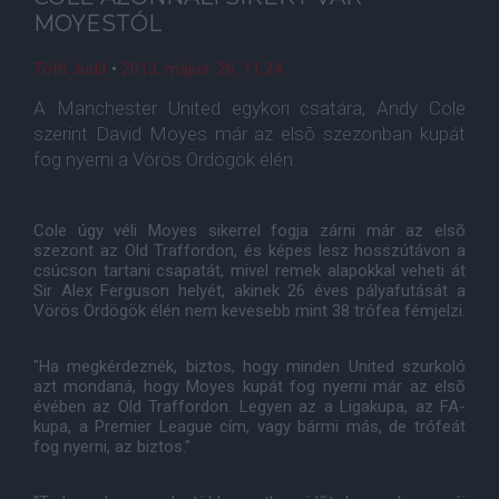
MOYESTÓL
Tóth Judit
•
2013. május. 26. 11:24
A Manchester United egykori csatára, Andy Cole
szerint David Moyes már az elsõ szezonban kupát
fog nyerni a Vörös Ördögök élén.
Cole úgy véli Moyes sikerrel fogja zárni már az elsõ
szezont az Old Traffordon, és képes lesz hosszútávon a
csúcson tartani csapatát, mivel remek alapokkal veheti át
Sir Alex Ferguson helyét, akinek 26 éves pályafutását a
Vörös Ördögök élén nem kevesebb mint 38 trófea fémjelzi.
"Ha megkérdeznék, biztos, hogy minden United szurkoló
azt mondaná, hogy Moyes kupát fog nyerni már az elsõ
évében az Old Traffordon. Legyen az a Ligakupa, az FA-
kupa, a Premier League cím, vagy bármi más, de trófeát
fog nyerni, az biztos."