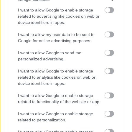
2026-08-08 17:00
I want to allow Google to enable storage
related to advertising like cookies on web or
device identifiers in apps.
Leeds United
vs
Manchester United
2026-08-12 20:30
I want to allow my user data to be sent to
AC Milan
vs
Manchester United
2026-08-15 18:00
Google for online advertising purposes.
I want to allow Google to send me
ELŐZŐ MÉRKŐZÉSEK
personalized advertising.
I want to allow Google to enable storage
Támogatás
related to analytics like cookies on web or
device identifiers in apps.
Támogasd adományoddal
I want to allow Google to enable storage
a ManUtdFanatics.hu működését!
related to functionality of the website or app.
I want to allow Google to enable storage
related to personalization.
I want to allow Google to enable storage