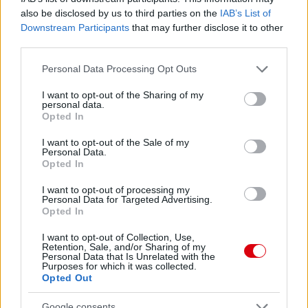
also be disclosed by us to third parties on the
IAB’s List of
Downstream Participants
that may further disclose it to other
third parties.
Please note that this website/app uses one or more Google
Personal Data Processing Opt Outs
services and may gather and store information including but
not limited to your visit or usage behaviour. You may click to
I want to opt-out of the Sharing of my
personal data.
grant or deny consent to Google and its third-party tags to
Opted In
use your data for below specified purposes in below Google
consent section.
I want to opt-out of the Sale of my
Personal Data.
Opted In
Meccs Center
I want to opt-out of processing my
Personal Data for Targeted Advertising.
Opted In
I want to opt-out of Collection, Use,
Paris Saint-Germain
vs
Retention, Sale, and/or Sharing of my
Personal Data that Is Unrelated with the
Manchester United
Purposes for which it was collected.
Opted Out
Felkészülési szezon 4. mérkőzés
Nya Ullevi, Göteborg
Google consents