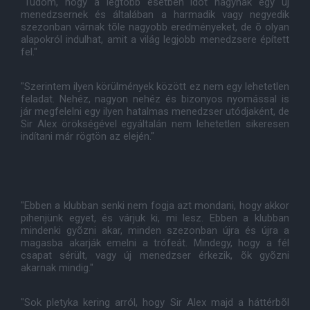
"Tudom, hogy a legtöbb esetben idõt hagynak egy új
menedzsernek és általában a harmadik vagy negyedik
szezonban várnak tõle nagyobb eredményeket, de õ olyan
alapokról indulhat, amit a világ legjobb menedzsere épített
fel."
"Szerintem ilyen körülmények között ez nem egy lehetetlen
feladat. Nehéz, nagyon nehéz és bizonyos nyomással is
jár megfelelni egy ilyen hatalmas menedzser utódjaként, de
Sir Alex örökségével egyáltalán nem lehetetlen sikeresen
indítani már rögtön az elején."
"Ebben a klubban senki nem fogja azt mondani, hogy akkor
pihenjünk egyet, és várjuk ki, mi lesz. Ebben a klubban
mindenki gyõzni akar, minden szezonban újra és újra a
magasba akarják emelni a trófeát. Mindegy, hogy a fél
csapat sérült, vagy új menedzser érkezik, õk gyõzni
akarnak mindig."
"Sok pletyka kering arról, hogy Sir Alex majd a háttérbõl