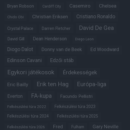
Casemiro
Chelsea
Bryan Robson
Cardiff City
Christian Eriksen
Cristiano Ronaldo
Chido Obi
David De Gea
Crystal Palace
Darren Fletcher
Dean Henderson
David Gill
Diego Leon
Diogo Dalot
Donny van de Beek
Ed Woodward
Edinson Cavani
Edzői stáb
Egykori játékosok
Érdekességek
Erik ten Hag
Európa-liga
Eric Bailly
FA-kupa
Everton
Facundo Pellistri
Felkészülési túra 2022
Felkészülési túra 2023
Felkészülési túra 2024
Felkészülési túra 2025
Fred
Gary Neville
Fulham
Felkészülési túra 2026