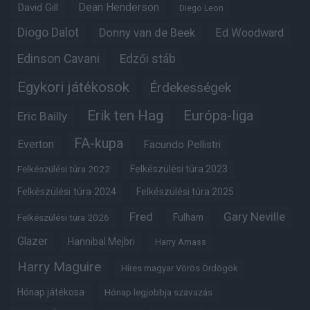
Dean Henderson
David Gill
Diego Leon
Diogo Dalot
Donny van de Beek
Ed Woodward
Edinson Cavani
Edzői stáb
Egykori játékosok
Érdekességek
Erik ten Hag
Európa-liga
Eric Bailly
FA-kupa
Everton
Facundo Pellistri
Felkészülési túra 2022
Felkészülési túra 2023
Felkészülési túra 2024
Felkészülési túra 2025
Fred
Gary Neville
Felkészülési túra 2026
Fulham
Glazer
Hannibal Mejbri
Harry Amass
Harry Maguire
Híres magyar Vörös Ördögök
Hónap játékosa
Hónap legjobbja szavazás