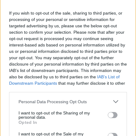
If you wish to opt-out of the sale, sharing to third parties, or
processing of your personal or sensitive information for
targeted advertising by us, please use the below opt-out
section to confirm your selection. Please note that after your
opt-out request is processed you may continue seeing
interest-based ads based on personal information utilized by
Meccs Center
us or personal information disclosed to third parties prior to
your opt-out. You may separately opt-out of the further
disclosure of your personal information by third parties on the
IAB’s list of downstream participants. This information may
Leeds United
vs
Manchester
also be disclosed by us to third parties on the
IAB’s List of
Downstream Participants
that may further disclose it to other
United
third parties.
Felkészülési szezon 5. mérkőzés
Please note that this website/app uses one or more Google
Personal Data Processing Opt Outs
Croke Park, Dublin
services and may gather and store information including but
2026-08-12 20:30
not limited to your visit or usage behaviour. You may click to
I want to opt-out of the Sharing of my
personal data.
grant or deny consent to Google and its third-party tags to
Opted In
2 nap 10 óra 30 perc 6 másodperc
use your data for below specified purposes in below Google
consent section.
I want to opt-out of the Sale of my