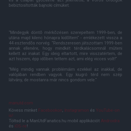
és a csapat gyõzelme azt jelentette, a Vörös Ördögök
bebiztosították bajnoki címüket.
"Mindegyik döntõ mérkõzésen szerepeltem 1999-ben, de
utána majd kilenc hónapra kidõltem" - emlékezett vissza a
44 esztendõs norvég. "Rendszeresen játszottam 1999-ben
annak ellenére, hogy mindkét térdkalácsomnál mûteni
kellett az inakat. Egy ideig eltartott, mire visszatértem, de
azt hiszem, épp idõben tettem azt, ami elég vicces volt!"
"Még mindig vannak problémáim ezekkel az inakkal, de
valójában rendben vagyok. Egy kiugró térd nem szép
látvány, de mostanra már nincs gondom vele."
manutd.com
Kövess minket
Facebookon
,
Instagramon
és
YouTube-on
is!
Töltsd le a ManUtdFanatics.hu mobil applikációt
Androidra
és
iOS-re
!