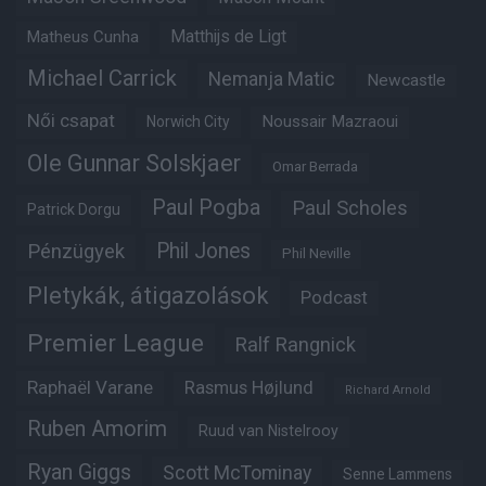
Matthijs de Ligt
Matheus Cunha
Michael Carrick
Nemanja Matic
Newcastle
Női csapat
Noussair Mazraoui
Norwich City
Ole Gunnar Solskjaer
Omar Berrada
Paul Pogba
Paul Scholes
Patrick Dorgu
Phil Jones
Pénzügyek
Phil Neville
Pletykák, átigazolások
Podcast
Premier League
Ralf Rangnick
Raphaël Varane
Rasmus Højlund
Richard Arnold
Ruben Amorim
Ruud van Nistelrooy
Ryan Giggs
Scott McTominay
Senne Lammens