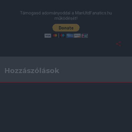
Támogasd adományoddal a ManUtdFanatics.hu
működését!
Hozzászólások