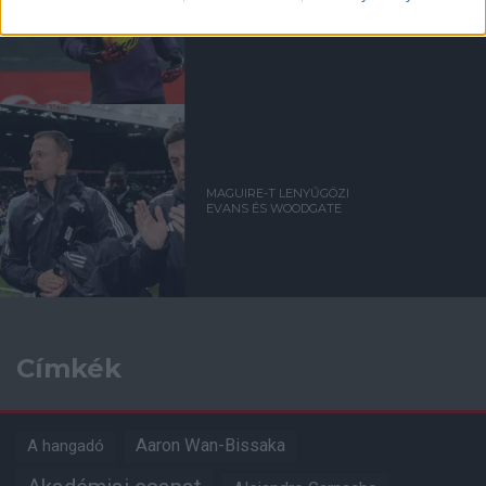
KAPUSOKRA NÉZ FEL
LAMMENS?
MAGUIRE-T LENYŰGÖZI
EVANS ÉS WOODGATE
Címkék
Aaron Wan-Bissaka
A hangadó