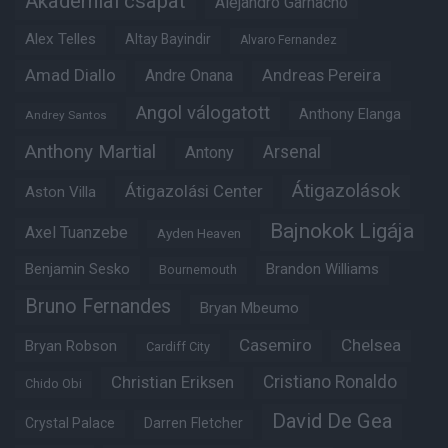
Akadémiai csapat
Alejandro Garnacho
Alex Telles
Altay Bayindir
Alvaro Fernandez
Amad Diallo
Andre Onana
Andreas Pereira
Angol válogatott
Anthony Elanga
Andrey Santos
Anthony Martial
Arsenal
Antony
Átigazolások
Átigazolási Center
Aston Villa
Bajnokok Ligája
Axel Tuanzebe
Ayden Heaven
Benjamin Sesko
Brandon Williams
Bournemouth
Bruno Fernandes
Bryan Mbeumo
Casemiro
Chelsea
Bryan Robson
Cardiff City
Christian Eriksen
Cristiano Ronaldo
Chido Obi
David De Gea
Crystal Palace
Darren Fletcher