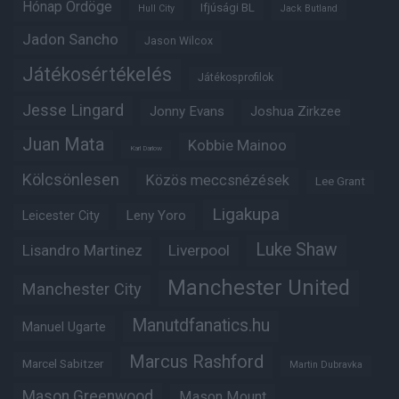
Hónap Ördöge
Ifjúsági BL
Hull City
Jack Butland
Jadon Sancho
Jason Wilcox
Játékosértékelés
Játékosprofilok
Jesse Lingard
Jonny Evans
Joshua Zirkzee
Juan Mata
Kobbie Mainoo
Karl Darlow
Kölcsönlesen
Közös meccsnézések
Lee Grant
Ligakupa
Leny Yoro
Leicester City
Luke Shaw
Lisandro Martinez
Liverpool
Manchester United
Manchester City
Manutdfanatics.hu
Manuel Ugarte
Marcus Rashford
Marcel Sabitzer
Martin Dubravka
Mason Greenwood
Mason Mount