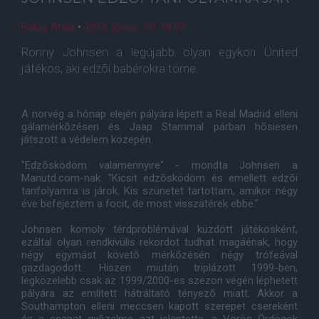
Balog Attila
•
2013. június. 10. 18:07
Ronny Johnsen a legújabb olyan egykori United
játékos, aki edzõi babérokra törne.
A norvég a hónap elején pályára lépett a Real Madrid elleni
gálamérkõzésen és Jaap Stammal párban hõsiesen
játszott a védelem közepén.
"Edzõsködöm valamennyire" - mondta Johnsen a
Manutd.com-nak. "Kicsit edzõsködöm és emellett edzõi
tanfolyamra is járok. Kis szünetet tartottam, amikor négy
éve befejeztem a focit, de most visszatérek ebbe."
Johnsen komoly térdproblémával küzdött játékosként,
ezáltal olyan rendkívülis rekordot tudhat magáénak, hogy
négy egymást követõ mérkõzésén négy trófeával
gazdagodott. Hiszen miután triplázott 1999-ben,
legközelebb csak az 1999/2000-es szezon végén léphetett
pályára az említett hátráltató tényezõ miatt. Akkor a
Southampton elleni meccsen kapott szerepet csereként