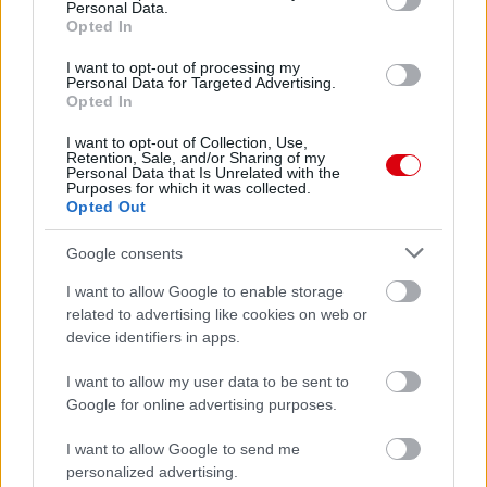
Personal Data.
AC Milan
vs
Manchester United
2026-08-15 18:00
Opted In
I want to opt-out of processing my
ELŐZŐ MÉRKŐZÉSEK
Personal Data for Targeted Advertising.
Opted In
Támogatás
I want to opt-out of Collection, Use,
Retention, Sale, and/or Sharing of my
Personal Data that Is Unrelated with the
Purposes for which it was collected.
Opted Out
Támogasd adományoddal
a ManUtdFanatics.hu működését!
Google consents
I want to allow Google to enable storage
related to advertising like cookies on web or
device identifiers in apps.
I want to allow my user data to be sent to
Kapcsolódó hírek
Google for online advertising purposes.
I want to allow Google to send me
EGYKORI JÁTÉKOSOK
personalized advertising.