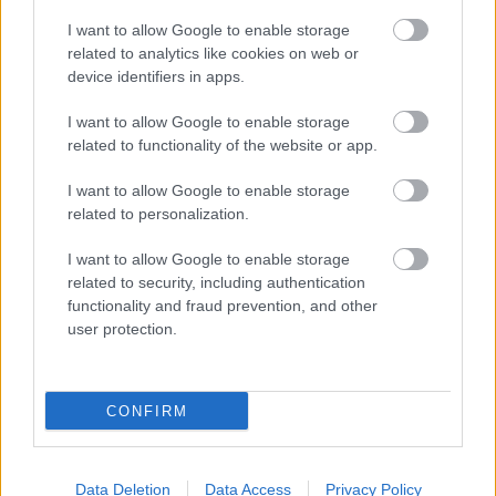
I want to allow Google to enable storage
related to analytics like cookies on web or
device identifiers in apps.
FRED ÜZENETE ANDREY
SANTOSNAK
I want to allow Google to enable storage
related to functionality of the website or app.
I want to allow Google to enable storage
related to personalization.
I want to allow Google to enable storage
related to security, including authentication
GIGGS: CARRICK ÚJRA
functionality and fraud prevention, and other
"IZGALOMBA" HOZTA A
UNITED SZURKOLÓKAT
user protection.
CONFIRM
Data Deletion
Data Access
Privacy Policy
MELYIK EGYKORI UNITED