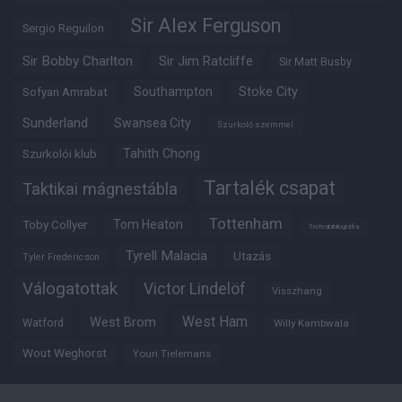
Sir Alex Ferguson
Sergio Reguilon
Sir Bobby Charlton
Sir Jim Ratcliffe
Sir Matt Busby
Southampton
Stoke City
Sofyan Amrabat
Sunderland
Swansea City
Szurkoló szemmel
Tahith Chong
Szurkolói klub
Tartalék csapat
Taktikai mágnestábla
Tottenham
Tom Heaton
Toby Collyer
Trófeabibliográfia
Tyrell Malacia
Utazás
Tyler Fredericson
Válogatottak
Victor Lindelöf
Visszhang
West Ham
West Brom
Watford
Willy Kambwala
Wout Weghorst
Youri Tielemans