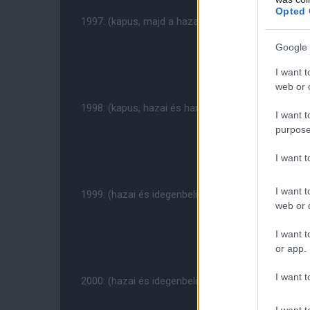
Opted 
1997: (kapus, majd a hazai és idegenbeli mez)
Google 
I want t
web or d
1998: (kapus, hazai és harmadik mez)
I want t
purpose
I want 
I want t
1999: (hazai és idegenbeli, valamint a harmadik 
web or d
I want t
or app.
I want t
2000: (hazai és idegenbeli, valamint a harmadik é
I want t