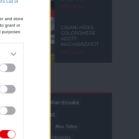
B’s List of
2021. okt. 04.
er and store
to grant or
CAVANI HÍRES
ed purposes
GÓLÖRÖMÉRE
ADOTT
MAGYARÁZATOT
2021. jan. 22.
Címkék
Aaron Wan-Bissaka
A hangadó
Akadémiai csapat
Alejandro Garnacho
Alex Telles
Altay Bayindir
Alvaro Fernandez