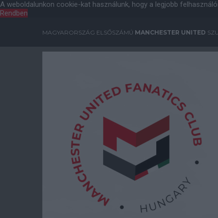
A weboldalunkon cookie-kat használunk, hogy a legjobb felhasználó
Rendben
MAGYARORSZÁG ELSŐSZÁMÚ
MANCHESTER UNITED
SZU