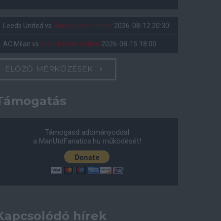
Leeds United
vs
Manchester United
2026-08-12 20:30
AC Milan
vs
Manchester United
2026-08-15 18:00
ELŐZŐ MÉRKŐZÉSEK
Támogatás
Támogasd adományoddal
a ManUtdFanatics.hu működését!
Kapcsolódó hírek