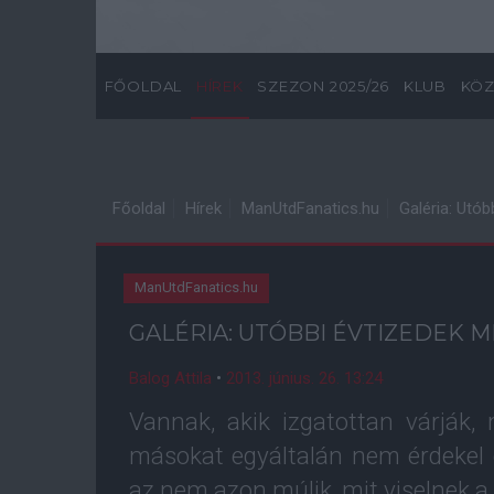
FŐOLDAL
HÍREK
SZEZON 2025/26
KLUB
KÖZ
Főoldal
Hírek
ManUtdFanatics.hu
Galéria: Utób
ManUtdFanatics.hu
GALÉRIA: UTÓBBI ÉVTIZEDEK M
Balog Attila
•
2013. június. 26. 13:24
Vannak, akik izgatottan várják,
másokat egyáltalán nem érdekel 
az nem azon múlik, mit viselnek a