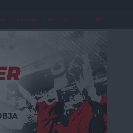
ldal
Regisztráció
Elfelejtett jelszó