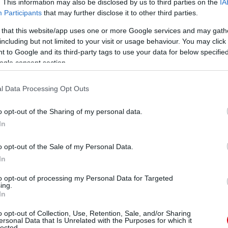
. This information may also be disclosed by us to third parties on the
IA
Participants
that may further disclose it to other third parties.
 that this website/app uses one or more Google services and may gath
i mez)
including but not limited to your visit or usage behaviour. You may click 
 to Google and its third-party tags to use your data for below specifi
ogle consent section.
l Data Processing Opt Outs
egkevésbé szép' idegenbeli meze)
o opt-out of the Sharing of my personal data.
In
o opt-out of the Sale of my Personal Data.
In
i, majd a harmadik számú mez)
to opt-out of processing my Personal Data for Targeted
ing.
In
o opt-out of Collection, Use, Retention, Sale, and/or Sharing
ersonal Data that Is Unrelated with the Purposes for which it
lected.