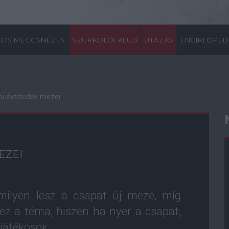
ÖS MECCSNÉZÉS
SZURKOLÓI KLUB
UTAZÁS
ENCIKLOPÉD
bi évtizedek mezei
EZEI
 milyen lesz a csapat új meze, míg
ez a téma, hiszen ha nyer a csapat,
 játékosok.