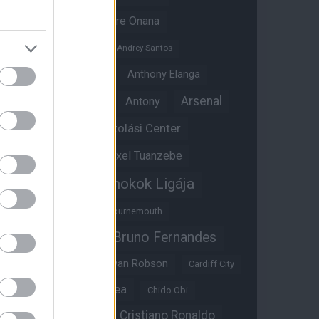
Amad Diallo
Andre Onana
Andreas Pereira
Andrey Santos
Angol válogatott
Anthony Elanga
Anthony Martial
Arsenal
Antony
Átigazolási Center
Aston Villa
Átigazolások
Axel Tuanzebe
Bajnokok Ligája
Ayden Heaven
Benjamin Sesko
Bournemouth
Bruno Fernandes
Brandon Williams
Bryan Mbeumo
Bryan Robson
Cardiff City
Casemiro
Chelsea
Chido Obi
Christian Eriksen
Cristiano Ronaldo