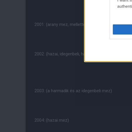
authenti
2001: (arany mez, mellette az idegenbeli)
2002: (hazai, idegenbeli, hamradik számú mez)
2003: (a harmadik és az idegenbeli mez)
2004: (hazai mez)