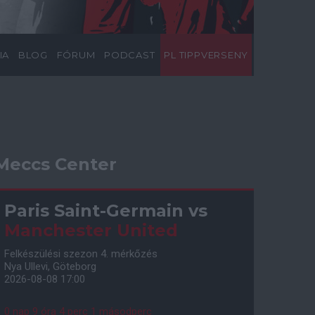
IA
BLOG
FÓRUM
PODCAST
PL TIPPVERSENY
Meccs Center
Paris Saint-Germain
vs
Manchester United
Felkészülési szezon 4. mérkőzés
Nya Ullevi, Göteborg
2026-08-08 17:00
0 nap 9 óra 4 perc 0 másodperc