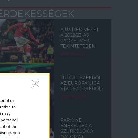
ÉRDEKESSÉGEK
A UNITED VEZET
A 2022/23-AS
GYŐZELMEK
TEKINTETÉBEN
2023. márc. 21.
TUDTÁL EZEKRŐL
AZ EURÓPA-LIGA
STATISZTIKÁKRÓL?
2023. márc. 08.
sonal or
ection to
ou may
 personal
PARK: NE
ÉNEKELJÉK A
out of the
SZURKOLÓK A
 downstream
DALOMAT