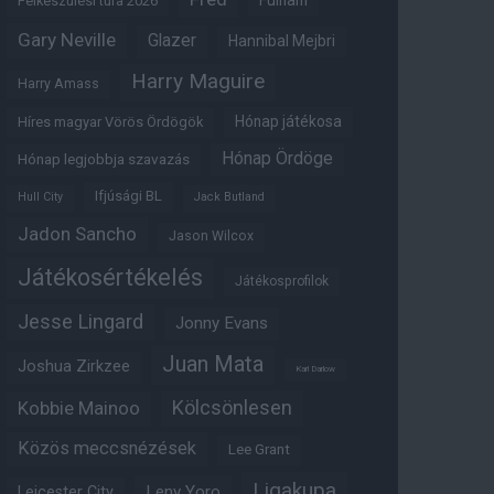
Fulham
Felkészülési túra 2026
Gary Neville
Glazer
Hannibal Mejbri
Harry Maguire
Harry Amass
Hónap játékosa
Híres magyar Vörös Ördögök
Hónap Ördöge
Hónap legjobbja szavazás
Ifjúsági BL
Hull City
Jack Butland
Jadon Sancho
Jason Wilcox
Játékosértékelés
Játékosprofilok
Jesse Lingard
Jonny Evans
Juan Mata
Joshua Zirkzee
Karl Darlow
Kölcsönlesen
Kobbie Mainoo
Közös meccsnézések
Lee Grant
Ligakupa
Leny Yoro
Leicester City