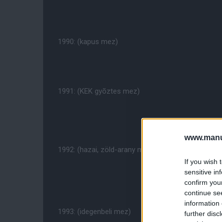
1990: (kapus mez)
1991: (KEK gyõztes mez)
www.manut
1992: (hazai, zöld-arany mez, alatta a kapus, vala
If you wish 
sensitive in
confirm you
continue se
information 
1993: (idegenbeli mez)
further disc