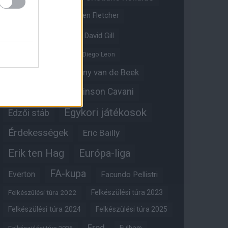
Crystal Palace
Darren Fletcher
David De Gea
David Gill
Dean Henderson
Diego Leon
Diogo Dalot
Donny van de Beek
Edinson Cavani
Ed Woodward
Egykori játékosok
Edzői stáb
Érdekességek
Eric Bailly
Erik ten Hag
Európa-liga
FA-kupa
Everton
Facundo Pellistri
Felkészülési túra 2022
Felkészülési túra 2023
Felkészülési túra 2024
Felkészülési túra 2025
Fred