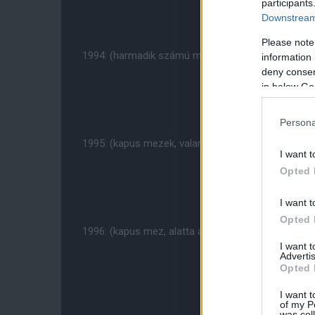
participants
Downstream 
Please note
1994: (harmadik számú mez, kapus mez és a haza
information 
deny consent
in below Go
Persona
1995: (kapus mezek, valamint minden idõk talán 'l
I want t
Opted 
I want t
Opted 
1996: (kapus mez, alatta a hazai és az idegenbel
I want 
Advertis
Opted 
I want t
of my P
was col