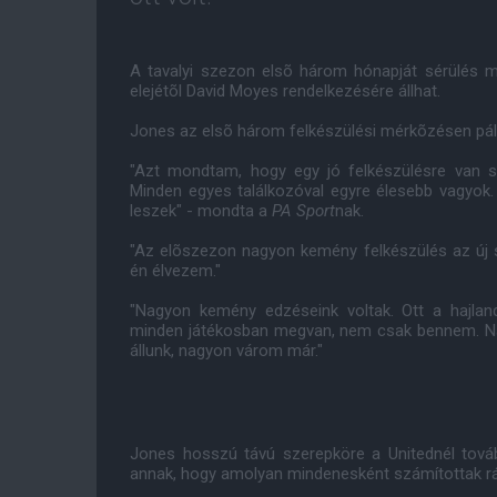
A tavalyi szezon elsõ három hónapját sérülés mi
elejétõl David Moyes rendelkezésére állhat.
Jones az elsõ három felkészülési mérkõzésen pályá
"Azt mondtam, hogy egy jó felkészülésre van
Minden egyes találkozóval egyre élesebb vagyok.
leszek" - mondta a
PA Sport
nak.
"Az elõszezon nagyon kemény felkészülés az új 
én élvezem."
"Nagyon kemény edzéseink voltak. Ott a hajla
minden játékosban megvan, nem csak bennem. Na
állunk, nagyon várom már."
Jones hosszú távú szerepköre a Unitednél tovább
annak, hogy amolyan mindenesként számítottak rá