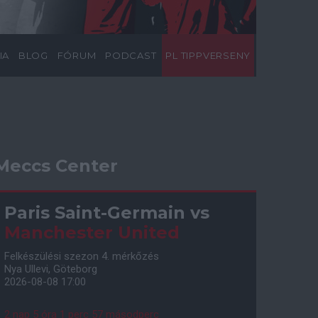
IA
BLOG
FÓRUM
PODCAST
PL TIPPVERSENY
Meccs Center
Paris Saint-Germain
vs
Manchester United
Felkészülési szezon 4. mérkőzés
Nya Ullevi, Göteborg
2026-08-08 17:00
2 nap 5 óra 1 perc 56 másodperc