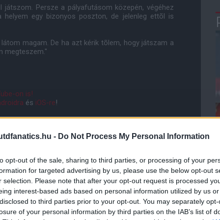
ol játszom. Persze a pályafutásom közepén, végéhez
a helyem egy bizonyos poszton, de jelenleg ettõl is
 látom magam. De ha azt kérik tõlem, hogy játszam a
an megteszem."
ube-on is!
droidra
és
iOS-re
!
ManUtdFanatics.hu működését!
dfanatics.hu -
Do Not Process My Personal Information
to opt-out of the sale, sharing to third parties, or processing of your per
formation for targeted advertising by us, please use the below opt-out s
r selection. Please note that after your opt-out request is processed y
eing interest-based ads based on personal information utilized by us or
disclosed to third parties prior to your opt-out. You may separately opt-
losure of your personal information by third parties on the IAB’s list of