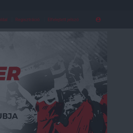
ldal
Regisztráció
Elfelejtett jelszó