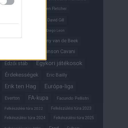
Crystal Palace
Darren Fletcher
David De Gea
David Gill
Dean Henderson
Diego Leon
Diogo Dalot
Donny van de Beek
Edinson Cavani
Ed Woodward
Egykori játékosok
Edzői stáb
Érdekességek
Eric Bailly
Erik ten Hag
Európa-liga
FA-kupa
Everton
Facundo Pellistri
Felkészülési túra 2022
Felkészülési túra 2023
Felkészülési túra 2024
Felkészülési túra 2025