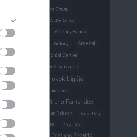
Amad Diallo
Andre Onana
Andreas Pereira
Andrey Santos
Angol válogatott
Anthony Elanga
Anthony Martial
Arsenal
Antony
Átigazolási Center
Aston Villa
Átigazolások
Axel Tuanzebe
Bajnokok Ligája
Ayden Heaven
Benjamin Sesko
Bournemouth
Bruno Fernandes
Brandon Williams
Bryan Mbeumo
Bryan Robson
Cardiff City
Casemiro
Chelsea
Chido Obi
Christian Eriksen
Cristiano Ronaldo