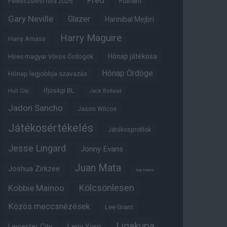
Fred
Fulham
Felkészülési túra 2026
Gary Neville
Glazer
Hannibal Mejbri
Harry Maguire
Harry Amass
Hónap játékosa
Híres magyar Vörös Ördögök
Hónap Ördöge
Hónap legjobbja szavazás
Ifjúsági BL
Hull City
Jack Butland
Jadon Sancho
Jason Wilcox
Játékosértékelés
Játékosprofilok
Jesse Lingard
Jonny Evans
Juan Mata
Joshua Zirkzee
Karl Darlow
Kölcsönlesen
Kobbie Mainoo
Közös meccsnézések
Lee Grant
Ligakupa
Leny Yoro
Leicester City