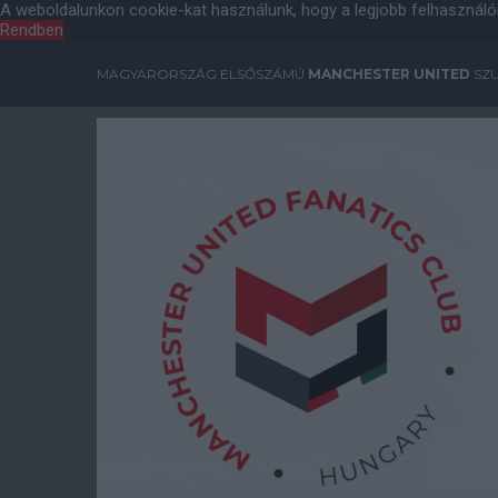
A weboldalunkon cookie-kat használunk, hogy a legjobb felhasználó
Rendben
MAGYARORSZÁG ELSŐSZÁMÚ
MANCHESTER UNITED
SZU