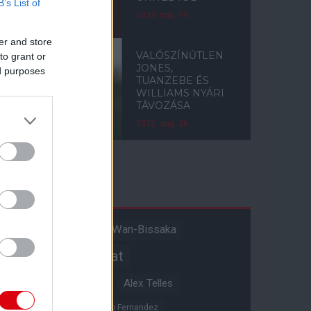
B’s List of
2023. máj. 19.
er and store
VALÓSZÍNŰTLEN
to grant or
JONES,
ed purposes
TUANZEBE ÉS
WILLIAMS NYÁRI
TÁVOZÁSA
2022. aug. 26.
Címkék
Aaron Wan-Bissaka
A hangadó
Akadémiai csapat
Alejandro Garnacho
Alex Telles
Altay Bayindir
Alvaro Fernandez