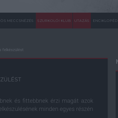
ÖS MECCSNÉZÉS
SZURKOLÓI KLUB
UTAZÁS
ENCIKLOPÉD
s felkészülést
SZÜLÉST
ebbnek és fittebbnek érzi magát azok
felkészülésének minden egyes részén