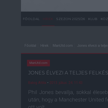
FŐOLDAL
HÍREK
SZEZON 2025/26
KLUB
KÖZ
Főoldal
Hírek
ManUtd.com
Jones élvezi a telje
ManUtd.com
JONES ÉLVEZI A TELJES FELKÉ
Balog Attila
•
2013. július. 24. 11:43
Phil Jones bevallja, sokkal éles
után, hogy a Manchester United 
ott volt.