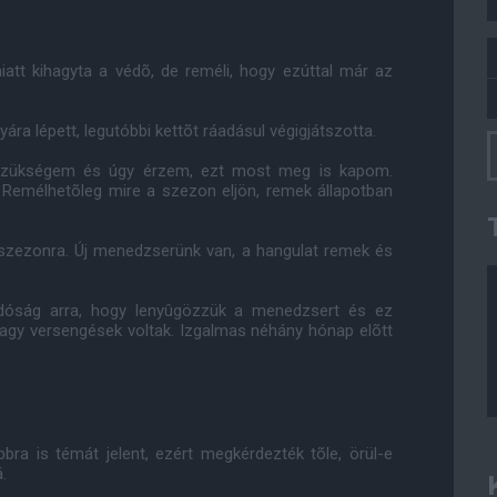
att kihagyta a védõ, de reméli, hogy ezúttal már az
ra lépett, legutóbbi kettõt ráadásul végigjátszotta.
 szükségem és úgy érzem, ezt most meg is kapom.
 Remélhetõleg mire a szezon eljön, remek állapotban
szezonra. Új menedzserünk van, a hangulat remek és
ndóság arra, hogy lenyûgözzük a menedzsert és ez
gy versengések voltak. Izgalmas néhány hónap elõtt
ra is témát jelent, ezért megkérdezték tõle, örül-e
.