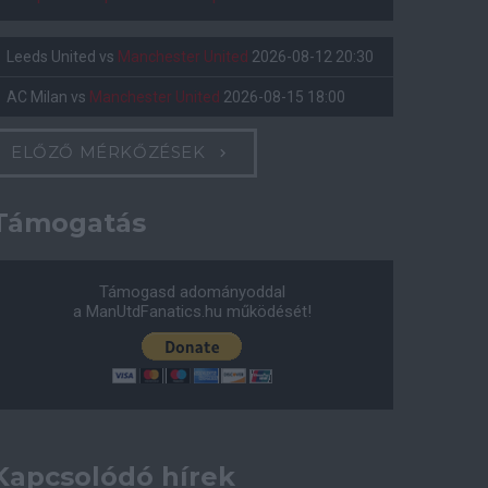
Leeds United
vs
Manchester United
2026-08-12 20:30
AC Milan
vs
Manchester United
2026-08-15 18:00
ELŐZŐ MÉRKŐZÉSEK
Támogatás
Támogasd adományoddal
a ManUtdFanatics.hu működését!
Kapcsolódó hírek