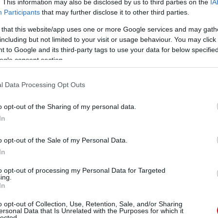
. This information may also be disclosed by us to third parties on the
IA
Participants
that may further disclose it to other third parties.
 that this website/app uses one or more Google services and may gath
including but not limited to your visit or usage behaviour. You may click 
 to Google and its third-party tags to use your data for below specifi
ogle consent section.
l Data Processing Opt Outs
o opt-out of the Sharing of my personal data.
In
o opt-out of the Sale of my Personal Data.
In
to opt-out of processing my Personal Data for Targeted
ing.
In
o opt-out of Collection, Use, Retention, Sale, and/or Sharing
ersonal Data that Is Unrelated with the Purposes for which it
lected.