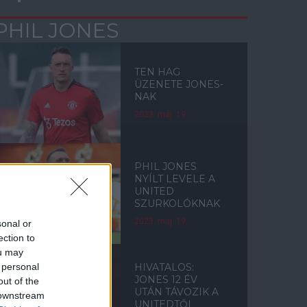
PHIL JONES
TEN HAG
ÜZENETE JONES-
NAK
2023. máj. 19.
PHIL JONES
NYÍLT LEVELE A
UNITED
SZURKOLÓKNAK
2023. máj. 19.
sonal or
ection to
ou may
 personal
HIVATALOS:
JONES 12 ÉV
out of the
UTÁN TÁVOZIK A
 downstream
UNITEDTŐL