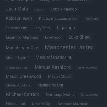
Jonny Evans
Joshua Zirkzee
Juan Mata
Kobbie Mainoo
Karl Darlow
Kölcsönlesen
Közös meccsnézések
Lee Grant
Ligakupa
Leny Yoro
Leicester City
Luke Shaw
Lisandro Martinez
Liverpool
Manchester United
Manchester City
Manutdfanatics.hu
Manuel Ugarte
Marcus Rashford
Marcel Sabitzer
Martin Dubravka
Mason Greenwood
Mason Mount
Matheus Cunha
Matthijs de Ligt
Michael Carrick
Nemanja Matic
Newcastle
Női csapat
Noussair Mazraoui
Norwich City