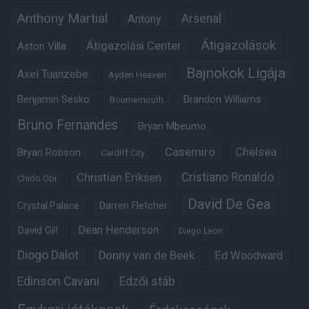
Anthony Martial
Arsenal
Antony
Átigazolások
Átigazolási Center
Aston Villa
Bajnokok Ligája
Axel Tuanzebe
Ayden Heaven
Benjamin Sesko
Brandon Williams
Bournemouth
Bruno Fernandes
Bryan Mbeumo
Casemiro
Chelsea
Bryan Robson
Cardiff City
Christian Eriksen
Cristiano Ronaldo
Chido Obi
David De Gea
Crystal Palace
Darren Fletcher
Dean Henderson
David Gill
Diego Leon
Diogo Dalot
Donny van de Beek
Ed Woodward
Edinson Cavani
Edzői stáb