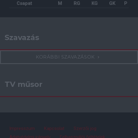
Csapat
M
RG
KG
GK
P
Szavazás
KORÁBBI SZAVAZÁSOK
TV műsor
Impresszum
Kapcsolat
Szerzői jog
Adatvédelmi irányelv
Felhasználói feltételek