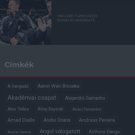
MAGUIRE-T LENYŰGÖZI
EVANS ÉS WOODGATE
Címkék
Aaron Wan-Bissaka
A hangadó
Akadémiai csapat
Alejandro Garnacho
Alex Telles
Altay Bayindir
Alvaro Fernandez
Amad Diallo
Andre Onana
Andreas Pereira
Angol válogatott
Anthony Elanga
Andrey Santos