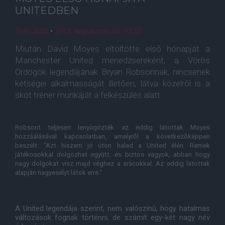
UNITEDBEN
Tóth Judit
•
2013. augusztus. 01. 12:57
Miután David Moyes eltöltötte elsõ hónapját a
Manchester United menedzsereként, a Vörös
Ördögök legendájának Bryan Robsonnak, nincsenek
kétségei alkalmasságát illetõen, látva közelrõl is a
skót tréner munkáját a felkészülés alatt.
Robsont teljesen lenyûgözték az eddig látottak Moyes
hozzáálásával kapcsolatban, amelyrõl a következõképpen
beszélt: "Azt hiszem jó úton halad a United élén. Remek
játékosokkal dolgozhat együtt, és biztos vagyok, abban hogy
nagy dolgokat visz majd véghez a srácokkal. Az eddig látottak
alapján nagyesélyt látok erre."
A United legendája szerint, nem valószínû, hogy hatalmas
változások fognak történni, de számít egy-két nagy név