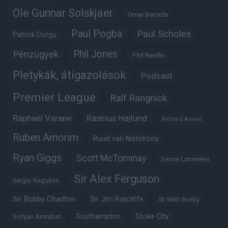
Ole Gunnar Solskjaer
Omar Berrada
Paul Pogba
Paul Scholes
Patrick Dorgu
Phil Jones
Pénzügyek
Phil Neville
Pletykák, átigazolások
Podcast
Premier League
Ralf Rangnick
Raphaël Varane
Rasmus Højlund
Richard Arnold
Ruben Amorim
Ruud van Nistelrooy
Ryan Giggs
Scott McTominay
Senne Lammens
Sir Alex Ferguson
Sergio Reguilon
Sir Bobby Charlton
Sir Jim Ratcliffe
Sir Matt Busby
Southampton
Stoke City
Sofyan Amrabat