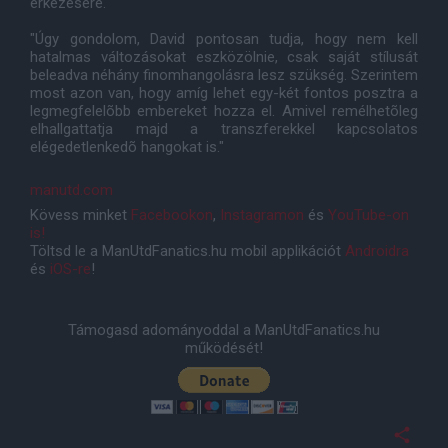
érkezésére.
"Úgy gondolom, David pontosan tudja, hogy nem kell
hatalmas változásokat eszközölnie, csak saját stílusát
beleadva néhány finomhangolásra lesz szükség. Szerintem
most azon van, hogy amíg lehet egy-két fontos posztra a
legmegfelelõbb embereket hozza el. Amivel remélhetõleg
elhallgattatja majd a transzferekkel kapcsolatos
elégedetlenkedõ hangokat is."
manutd.com
Kövess minket
Facebookon
,
Instagramon
és
YouTube-on
is!
Töltsd le a ManUtdFanatics.hu mobil applikációt
Androidra
és
iOS-re
!
Támogasd adományoddal a ManUtdFanatics.hu
működését!