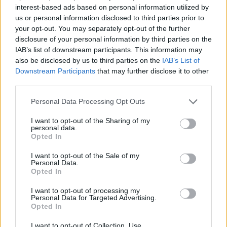
Meccs Center
interest-based ads based on personal information utilized by
us or personal information disclosed to third parties prior to
your opt-out. You may separately opt-out of the further
disclosure of your personal information by third parties on the
Paris Saint-Germain
vs
IAB’s list of downstream participants. This information may
Manchester United
also be disclosed by us to third parties on the
IAB’s List of
Downstream Participants
that may further disclose it to other
Felkészülési szezon 4. mérkőzés
third parties.
Nya Ullevi, Göteborg
Please note that this website/app uses one or more Google
2026-08-08 17:00
Personal Data Processing Opt Outs
services and may gather and store information including but
not limited to your visit or usage behaviour. You may click to
I want to opt-out of the Sharing of my
2 nap 1 óra 42 perc 49 másodperc
personal data.
grant or deny consent to Google and its third-party tags to
Opted In
use your data for below specified purposes in below Google
Leeds United
vs
Manchester United
2026-08-12 20:30
consent section.
I want to opt-out of the Sale of my
Personal Data.
AC Milan
vs
Manchester United
2026-08-15 18:00
Opted In
I want to opt-out of processing my
ELŐZŐ MÉRKŐZÉSEK
Personal Data for Targeted Advertising.
Opted In
I want to opt-out of Collection, Use,