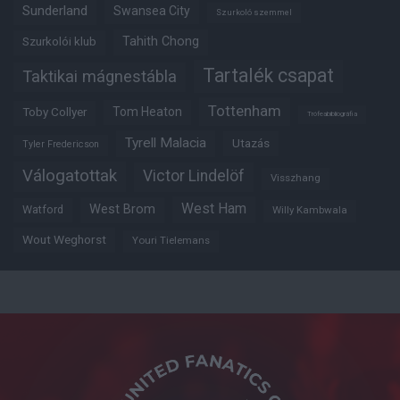
Sunderland
Swansea City
Szurkoló szemmel
Tahith Chong
Szurkolói klub
Tartalék csapat
Taktikai mágnestábla
Tottenham
Tom Heaton
Toby Collyer
Trófeabibliográfia
Tyrell Malacia
Utazás
Tyler Fredericson
Válogatottak
Victor Lindelöf
Visszhang
West Ham
West Brom
Watford
Willy Kambwala
Wout Weghorst
Youri Tielemans