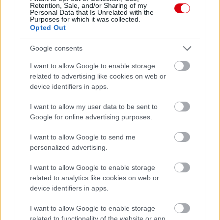
Támogatás
Retention, Sale, and/or Sharing of my
Personal Data that Is Unrelated with the
Purposes for which it was collected.
Opted Out
Támogasd adományoddal
a ManUtdFanatics.hu működését!
Google consents
I want to allow Google to enable storage
related to advertising like cookies on web or
device identifiers in apps.
I want to allow my user data to be sent to
Google for online advertising purposes.
Kapcsolódó hírek
I want to allow Google to send me
personalized advertising.
EGYKORI JÁTÉKOSOK
I want to allow Google to enable storage
related to analytics like cookies on web or
device identifiers in apps.
FRED ÜZENETE ANDREY
I want to allow Google to enable storage
SANTOSNAK
related to functionality of the website or app.