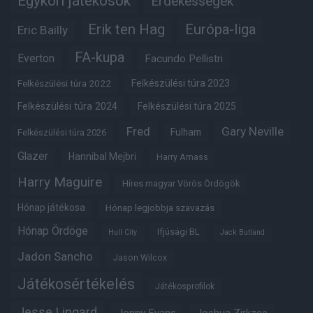
Egykori játékosok
Érdekességek
Erik ten Hag
Európa-liga
Eric Bailly
FA-kupa
Everton
Facundo Pellistri
Felkészülési túra 2022
Felkészülési túra 2023
Felkészülési túra 2024
Felkészülési túra 2025
Fred
Gary Neville
Fulham
Felkészülési túra 2026
Glazer
Hannibal Mejbri
Harry Amass
Harry Maguire
Híres magyar Vörös Ördögök
Hónap játékosa
Hónap legjobbja szavazás
Hónap Ördöge
Ifjúsági BL
Hull City
Jack Butland
Jadon Sancho
Jason Wilcox
Játékosértékelés
Játékosprofilok
Jesse Lingard