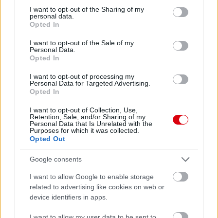
not limited to your visit or usage behaviour. You may click to
I want to opt-out of the Sharing of my
personal data.
Meccs Center
grant or deny consent to Google and its third-party tags to
Opted In
use your data for below specified purposes in below Google
consent section.
I want to opt-out of the Sale of my
Personal Data.
Paris Saint-Germain
vs
Opted In
Manchester United
I want to opt-out of processing my
Personal Data for Targeted Advertising.
Opted In
Felkészülési szezon 4. mérkőzés
Nya Ullevi, Göteborg
2026-08-08 17:00
I want to opt-out of Collection, Use,
Retention, Sale, and/or Sharing of my
Personal Data that Is Unrelated with the
Purposes for which it was collected.
Opted Out
Leeds United
vs
Manchester United
2026-08-12 20:30
Google consents
AC Milan
vs
Manchester United
2026-08-15 18:00
I want to allow Google to enable storage
related to advertising like cookies on web or
ELŐZŐ MÉRKŐZÉSEK
device identifiers in apps.
I want to allow my user data to be sent to