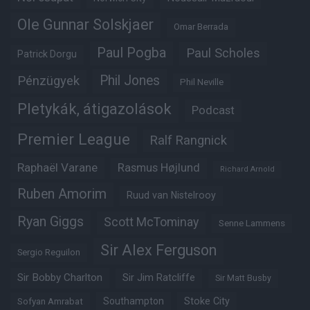
Ole Gunnar Solskjaer
Omar Berrada
Paul Pogba
Paul Scholes
Patrick Dorgu
Phil Jones
Pénzügyek
Phil Neville
Pletykák, átigazolások
Podcast
Premier League
Ralf Rangnick
Raphaël Varane
Rasmus Højlund
Richard Arnold
Ruben Amorim
Ruud van Nistelrooy
Ryan Giggs
Scott McTominay
Senne Lammens
Sir Alex Ferguson
Sergio Reguilon
Sir Bobby Charlton
Sir Jim Ratcliffe
Sir Matt Busby
Southampton
Stoke City
Sofyan Amrabat