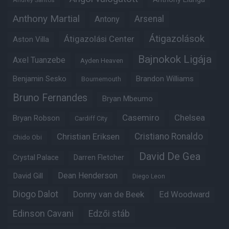
Anthony Martial
Arsenal
Antony
Átigazolások
Átigazolási Center
Aston Villa
Bajnokok Ligája
Axel Tuanzebe
Ayden Heaven
Benjamin Sesko
Brandon Williams
Bournemouth
Bruno Fernandes
Bryan Mbeumo
Casemiro
Chelsea
Bryan Robson
Cardiff City
Christian Eriksen
Cristiano Ronaldo
Chido Obi
David De Gea
Crystal Palace
Darren Fletcher
Dean Henderson
David Gill
Diego Leon
Diogo Dalot
Donny van de Beek
Ed Woodward
Edinson Cavani
Edzői stáb