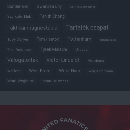
Sunderland
Swansea City
Szurkoló szemmel
Tahith Chong
Szurkolói klub
Tartalék csapat
Taktikai mágnestábla
Tottenham
Tom Heaton
Toby Collyer
Trófeabibliográfia
Tyrell Malacia
Utazás
Tyler Fredericson
Válogatottak
Victor Lindelöf
Visszhang
West Ham
West Brom
Watford
Willy Kambwala
Wout Weghorst
Youri Tielemans