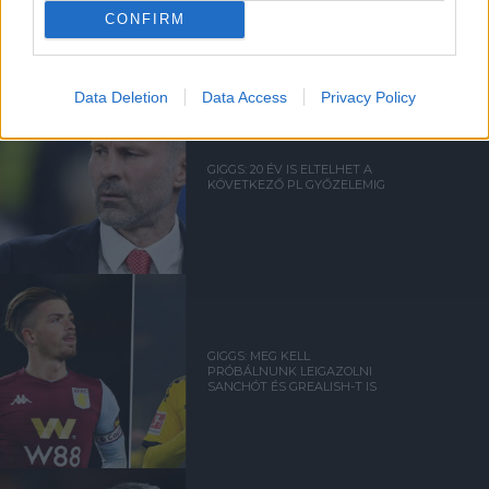
CONFIRM
Data Deletion
Data Access
Privacy Policy
GIGGS: 20 ÉV IS ELTELHET A
KÖVETKEZŐ PL GYŐZELEMIG
GIGGS: MEG KELL
PRÓBÁLNUNK LEIGAZOLNI
SANCHÓT ÉS GREALISH-T IS