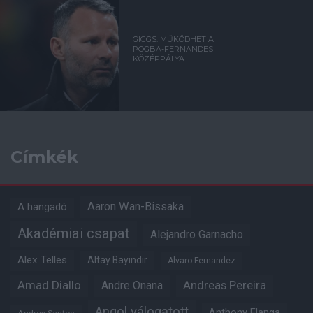
GIGGS: MŰKÖDHET A
POGBA-FERNANDES
KÖZÉPPÁLYA
Címkék
Aaron Wan-Bissaka
A hangadó
Akadémiai csapat
Alejandro Garnacho
Alex Telles
Altay Bayindir
Alvaro Fernandez
Amad Diallo
Andre Onana
Andreas Pereira
Angol válogatott
Anthony Elanga
Andrey Santos