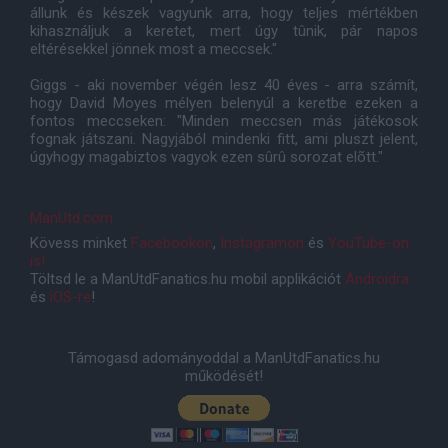
állunk és készek vagyunk arra, hogy teljes mértékben
kihasználjuk a keretet, mert úgy tûnik, pár napos
eltérésekkel jönnek most a meccsek."
Giggs - aki november végén lesz 40 éves - arra számít,
hogy David Moyes mélyen belenyúl a keretbe ezeken a
fontos meccseken: "Minden meccsen más játékosok
fognak játszani. Nagyjából mindenki fitt, ami pluszt jelent,
úgyhogy magabiztos vagyok ezen sûrû sorozat elõtt."
ManUtd.com
Kövess minket
Facebookon
,
Instagramon
és
YouTube-on
is!
Töltsd le a ManUtdFanatics.hu mobil applikációt
Androidra
és
iOS-re
!
Támogasd adományoddal a ManUtdFanatics.hu
működését!