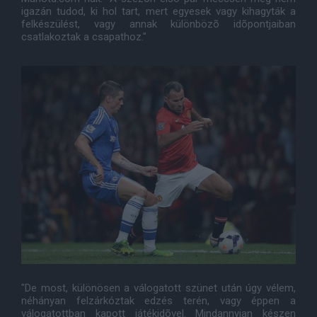
igazán tudod, ki hol tart, mert egyesek vagy kihagyták a
felkészülést, vagy annak különbözõ idõpontjaiban
csatlakoztak a csapathoz."
"De most, különösen a válogatott szünet után úgy vélem,
néhányan felzárkóztak edzés terén, vagy éppen a
válogatottban kapott játékidõvel. Mindannyian készen