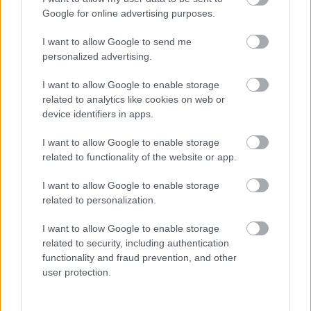
Támogatás
Google for online advertising purposes.
I want to allow Google to send me
personalized advertising.
Támogasd adományoddal
a ManUtdFanatics.hu működését!
I want to allow Google to enable storage
related to analytics like cookies on web or
device identifiers in apps.
I want to allow Google to enable storage
related to functionality of the website or app.
Kapcsolódó hírek
I want to allow Google to enable storage
related to personalization.
RYAN GIGGS
I want to allow Google to enable storage
related to security, including authentication
functionality and fraud prevention, and other
user protection.
GIGGS: ÁRTATLAN VAGYOK