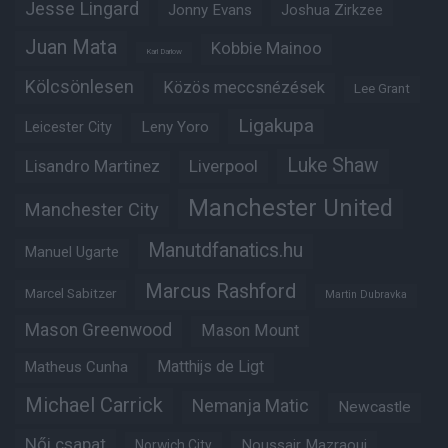
Jesse Lingard
Jonny Evans
Joshua Zirkzee
Juan Mata
Kobbie Mainoo
Karl Darlow
Kölcsönlesen
Közös meccsnézések
Lee Grant
Ligakupa
Leny Yoro
Leicester City
Luke Shaw
Lisandro Martinez
Liverpool
Manchester United
Manchester City
Manutdfanatics.hu
Manuel Ugarte
Marcus Rashford
Marcel Sabitzer
Martin Dubravka
Mason Greenwood
Mason Mount
Matheus Cunha
Matthijs de Ligt
Michael Carrick
Nemanja Matic
Newcastle
Női csapat
Noussair Mazraoui
Norwich City