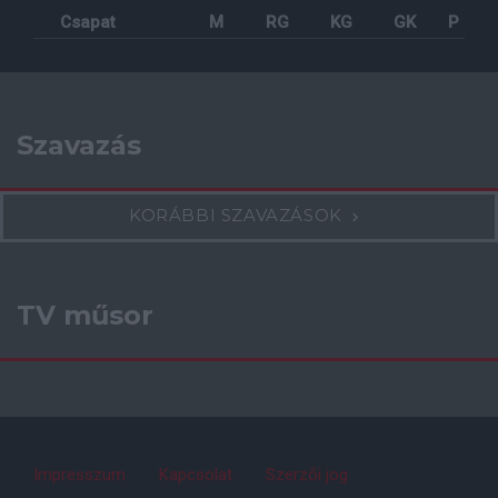
Csapat
M
RG
KG
GK
P
Szavazás
KORÁBBI SZAVAZÁSOK
TV műsor
Impresszum
Kapcsolat
Szerzői jog