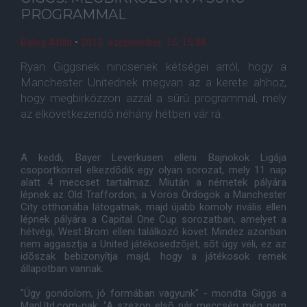
PROGRAMMAL
Balog Attila
•
2013. szeptember. 15. 15:38
Ryan Giggsnek nincsenek kétségei arról, hogy a
Manchester Unitednek megvan az a kerete ahhoz,
hogy megbirkózzon azzal a sûrû programmal, mely
az elkövetkezendõ néhány hétben vár rá.
A keddi, Bayer Leverkusen elleni Bajnokok Ligája
csoportkörrel elkezdõdik egy olyan sorozat, mely 11 nap
alatt 4 meccset tartalmaz. Miután a németek pályára
lépnek az Old Traffordon, a Vörös Ördögök a Manchester
City otthonába látogatnak, majd újabb komoly rivális ellen
lépnek pályára a Capital One Cup sorozatban, amelyet a
hétvégi, West Brom elleni találkozó követ. Mindez azonban
nem aggasztja a United játékosedzõjét, sõt úgy véli, ez az
idõszak bebizonyítja majd, hogy a játékosok remek
állapotban vannak.
"Úgy gondolom, jó formában vagyunk" - mondta Giggs a
ManUtd.com-nak. "A szezon elsõ pár meccsén még nem