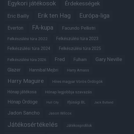
Egykori játékosok
Érdekességek
Erik ten Hag
Európa-liga
Eric Bailly
FA-kupa
Everton
Facundo Pellistri
Felkészülési túra 2022
Felkészülési túra 2023
Felkészülési túra 2024
Felkészülési túra 2025
Fred
Gary Neville
Fulham
Felkészülési túra 2026
Glazer
Hannibal Mejbri
Harry Amass
Harry Maguire
Híres magyar Vörös Ördögök
Hónap játékosa
Hónap legjobbja szavazás
Hónap Ördöge
Ifjúsági BL
Hull City
Jack Butland
Jadon Sancho
Jason Wilcox
Játékosértékelés
Játékosprofilok