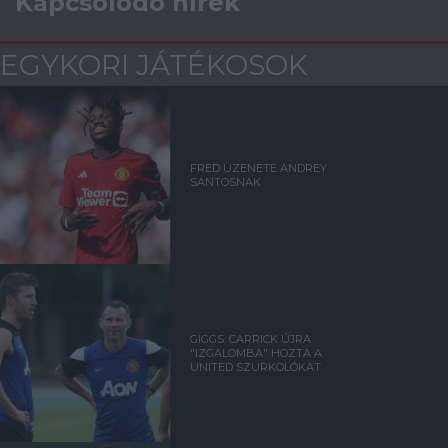
Kapcsolódó hírek
EGYKORI JÁTÉKOSOK
FRED ÜZENETE ANDREY
SANTOSNAK
GIGGS: CARRICK ÚJRA
"IZGALOMBA" HOZTA A
UNITED SZURKOLÓKAT