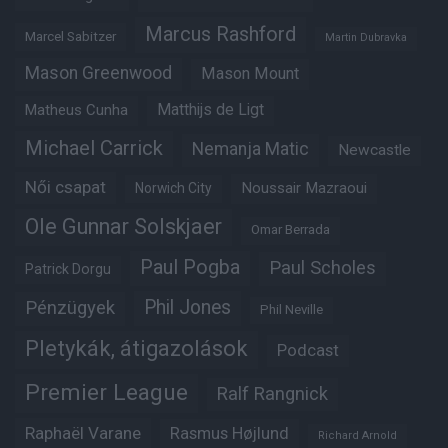
Marcus Rashford
Marcel Sabitzer
Martin Dubravka
Mason Greenwood
Mason Mount
Matheus Cunha
Matthijs de Ligt
Michael Carrick
Nemanja Matic
Newcastle
Női csapat
Noussair Mazraoui
Norwich City
Ole Gunnar Solskjaer
Omar Berrada
Paul Pogba
Paul Scholes
Patrick Dorgu
Phil Jones
Pénzügyek
Phil Neville
Pletykák, átigazolások
Podcast
Premier League
Ralf Rangnick
Raphaël Varane
Rasmus Højlund
Richard Arnold