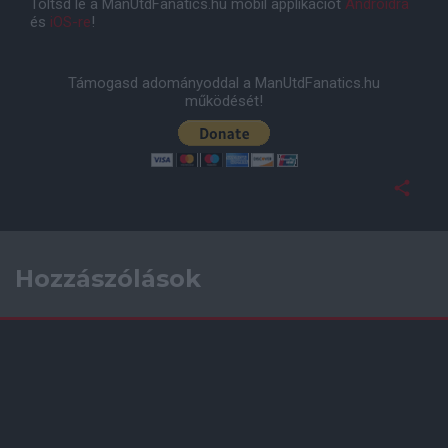
Töltsd le a ManUtdFanatics.hu mobil applikációt
Androidra
és
iOS-re
!
Támogasd adományoddal a ManUtdFanatics.hu
működését!
Hozzászólások