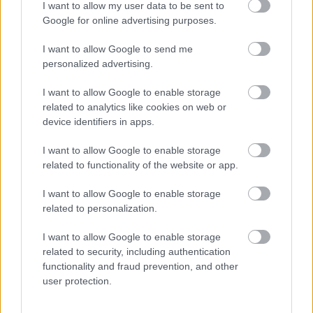
I want to allow my user data to be sent to
Google for online advertising purposes.
I want to allow Google to send me
personalized advertising.
I want to allow Google to enable storage
related to analytics like cookies on web or
device identifiers in apps.
Meccs Center
I want to allow Google to enable storage
related to functionality of the website or app.
I want to allow Google to enable storage
Paris Saint-Germain
vs
related to personalization.
Manchester United
I want to allow Google to enable storage
related to security, including authentication
Felkészülési szezon 4. mérkőzés
Nya Ullevi, Göteborg
functionality and fraud prevention, and other
2026-08-08 17:00
user protection.
0 nap 23 óra 13 perc 21 másodperc