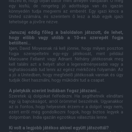
hiszed el, hogy olyan bátor mint amilyen valójában. Õ még
egy kisfiú, de rengeteg jó adottsága van és igazán
könnyedén tudja megverni az emberét. Egy igazi kincs a
United számára, és szerintem õ lesz a klub egyik igazi
tehetsége a jövõre nézve.
Januzaj eddig fõleg a baloldalon játszott, de lehet,
hogy elõbb vagy utóbb a 10-es szerepét fogja
betölteni...
Igen, David Moyesnak rá kell jönnie, hogy milyen poszton
fogja szerepeltetni egy-egy játékosát, mint például
Marouane Fellainit vagy Adnant. Néhány játékosnak meg
kell találni azt a helyét ahol a legeredményesebb vagy a
leghatásosabb tud lenni az egész mérkõzés folyamán. Az
a jó a Unitedben, hogy megfelelõ játékosaik vannak és úgy
tudják õket használni, hogy mûködni tud a csapat.
A pletykák szerint Indiában fogsz játszani...
Szeretek új dolgokat felfedezni. Ha segíthetnék elindítani
egy új bajnokságot, arról örömmel beszélnék. Ugyanakkor
az is fontos, hogy helyesnek érzem-e a dolgot vagy nem,
ezért errõl még gondolkozni fogok, hogy biztos legyek a
dolgomban. India igazán egzotikus választás lenne.
Ki volt a legjobb játékos akivel együtt játszottál?