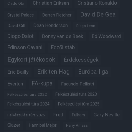
Christian Eriksen
Cristiano Ronaldo
Chido Obi
David De Gea
Crystal Palace
Darren Fletcher
Dean Henderson
David Gill
Diego Leon
Diogo Dalot
Donny van de Beek
Ed Woodward
Edinson Cavani
Edzői stáb
Egykori játékosok
Érdekességek
Erik ten Hag
Európa-liga
Eric Bailly
FA-kupa
Everton
Facundo Pellistri
Felkészülési túra 2022
Felkészülési túra 2023
Felkészülési túra 2024
Felkészülési túra 2025
Fred
Gary Neville
Fulham
Felkészülési túra 2026
Glazer
Hannibal Mejbri
Harry Amass