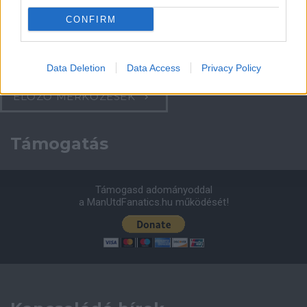
CONFIRM
Leeds United
vs
Manchester United
2026-08-12 20:30
AC Milan
vs
Manchester United
2026-08-15 18:00
Data Deletion
Data Access
Privacy Policy
ELŐZŐ MÉRKŐZÉSEK
Támogatás
Támogasd adományoddal
a ManUtdFanatics.hu működését!