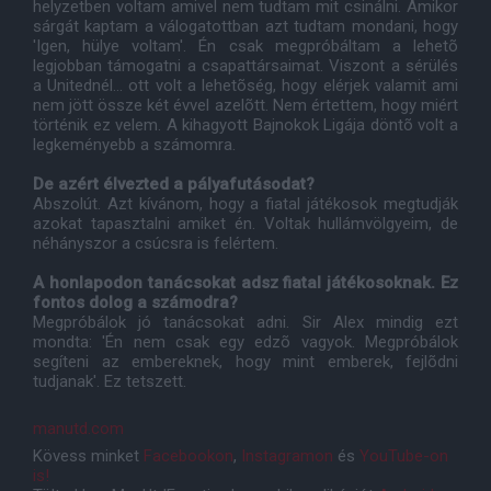
helyzetben voltam amivel nem tudtam mit csinálni. Amikor
sárgát kaptam a válogatottban azt tudtam mondani, hogy
'Igen, hülye voltam'. Én csak megpróbáltam a lehetõ
legjobban támogatni a csapattársaimat. Viszont a sérülés
a Unitednél... ott volt a lehetõség, hogy elérjek valamit ami
nem jött össze két évvel azelõtt. Nem értettem, hogy miért
történik ez velem. A kihagyott Bajnokok Ligája döntõ volt a
legkeményebb a számomra.
De azért élvezted a pályafutásodat?
Abszolút. Azt kívánom, hogy a fiatal játékosok megtudják
azokat tapasztalni amiket én. Voltak hullámvölgyeim, de
néhányszor a csúcsra is felértem.
A honlapodon tanácsokat adsz fiatal játékosoknak. Ez
fontos dolog a számodra?
Megpróbálok jó tanácsokat adni. Sir Alex mindig ezt
mondta: 'Én nem csak egy edzõ vagyok. Megpróbálok
segíteni az embereknek, hogy mint emberek, fejlõdni
tudjanak'. Ez tetszett.
manutd.com
Kövess minket
Facebookon
,
Instagramon
és
YouTube-on
is!