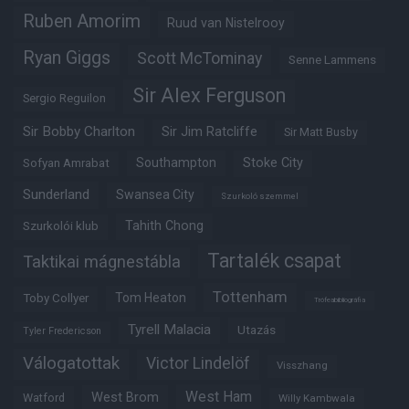
Ruben Amorim
Ruud van Nistelrooy
Ryan Giggs
Scott McTominay
Senne Lammens
Sir Alex Ferguson
Sergio Reguilon
Sir Bobby Charlton
Sir Jim Ratcliffe
Sir Matt Busby
Southampton
Stoke City
Sofyan Amrabat
Sunderland
Swansea City
Szurkoló szemmel
Tahith Chong
Szurkolói klub
Tartalék csapat
Taktikai mágnestábla
Tottenham
Tom Heaton
Toby Collyer
Trófeabibliográfia
Tyrell Malacia
Utazás
Tyler Fredericson
Válogatottak
Victor Lindelöf
Visszhang
West Ham
West Brom
Watford
Willy Kambwala