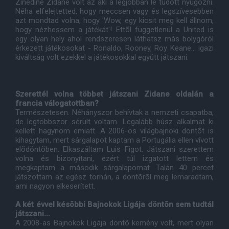
Zinedine Zidane volt az aki a legjobban le tudott nyûgözni.
Néha elfelejtetted, hogy meccsen vagy és legszívesebben
azt mondtad volna, hogy 'Wow, egy kicsit meg kell állnom,
hogy nézhessem a játékát'! Ettõl függetlenül a United is
egy olyan hely ahol rendszeresen láthatsz más bolygóról
érkezett játékosokat - Ronaldo, Rooney, Roy Keane... igazi
kiváltság volt ezekkel a játékosokkal együtt játszani.
Szerettél volna többet játszani Zidane oldalán a
francia válogatottban?
Természetesen. Néhányszor behívtak a nemzeti csapatba,
de legtöbbször sérült voltam. Legalább húsz alkalmat ki
kellett hagynom emiatt. A 2006-os világbajnoki döntõt is
kihagytam, mert sárgalapot kaptam a Portugália ellen vívott
elõdöntõben. Elkaszáltam Luis Figot. Játszani szerettem
volna és bizonyítani, ezért túl izgatott lettem és
megkaptam a második sárgalapomat. Talán 40 percet
játszottam az egész tornán, a döntõrõl meg lemaradtam,
ami nagyon elkeserített.
A két évvel késõbbi Bajnokok Ligája döntõn sem tudtál
játszani...
A 2008-as Bajnokok Ligája döntõ kemény volt, mert olyan