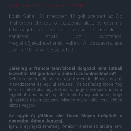
Rech Gyula
•
2013. november. 17. 11:38
Louis Saha 124 meccsen 42 gólt szerzett az Old
Traffordon eltöltött öt szezonja alatt, és ugyan a
tehetségét nem lehetett teljesen kihasználni a
sérülései miatt, az adottságai
megkérdõjelezhetetlenek voltak. A visszavonulása
után, a MUTV-vel beszélgetett.
Jelenleg a francia televíziónál dolgozol mint futball
közvetítõ. Mit gondolsz a United szezonkezdésérõl?
Nehéz kezdés volt, de ez egy átmeneti idõszak egy új
menedzserrel és egy új stílussal. Valószínûleg idõbe fog
telni, ez lehet akár egy-két év is, hogy kilehessen hozni a
legjobbat a csapatból, új játékosokat vonjanak be és, hogy
új taktikát alkalmazzanak. Minden egyre jobb lesz, ebben
biztos vagyok.
Az egyik új játékos akit David Moyes beépített a
csapatba, Adnan Januzaj...
Igen, õ egy igazi tehetség. Amikor ránézel az arcára nem