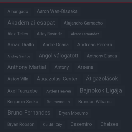
Aaron Wan-Bissaka
A hangadó
Akadémiai csapat
Alejandro Garnacho
Alex Telles
Altay Bayindir
Alvaro Fernandez
Amad Diallo
Andre Onana
Andreas Pereira
Angol válogatott
Anthony Elanga
Andrey Santos
Anthony Martial
Arsenal
Antony
Átigazolások
Átigazolási Center
Aston Villa
Bajnokok Ligája
Axel Tuanzebe
Ayden Heaven
Benjamin Sesko
Brandon Williams
Bournemouth
Bruno Fernandes
Bryan Mbeumo
Casemiro
Chelsea
Bryan Robson
Cardiff City