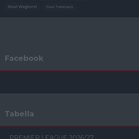
Wout Weghorst
Youri Tielemans