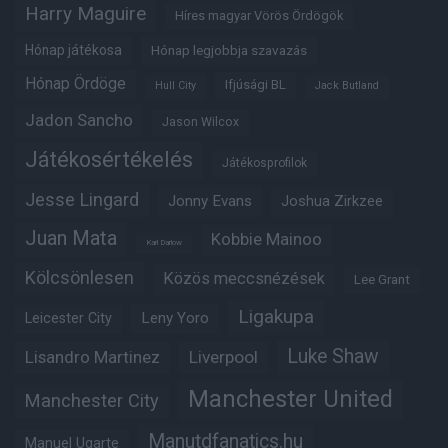
Harry Maguire
Híres magyar Vörös Ördögök
Hónap játékosa
Hónap legjobbja szavazás
Hónap Ördöge
Ifjúsági BL
Hull City
Jack Butland
Jadon Sancho
Jason Wilcox
Játékosértékelés
Játékosprofilok
Jesse Lingard
Jonny Evans
Joshua Zirkzee
Juan Mata
Kobbie Mainoo
Karl Darlow
Kölcsönlesen
Közös meccsnézések
Lee Grant
Ligakupa
Leny Yoro
Leicester City
Luke Shaw
Lisandro Martinez
Liverpool
Manchester United
Manchester City
Manutdfanatics.hu
Manuel Ugarte