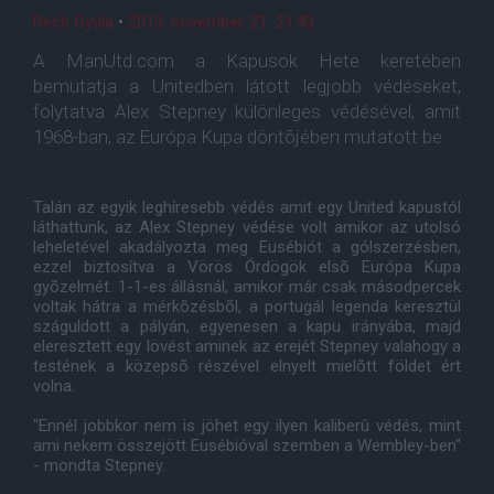
Rech Gyula
•
2013. november. 21. 21:43
A ManUtd.com a Kapusok Hete keretében
bemutatja a Unitedben látott legjobb védéseket,
folytatva Alex Stepney különleges védésével, amit
1968-ban, az Európa Kupa döntõjében mutatott be.
Talán az egyik leghíresebb védés amit egy United kapustól
láthattunk, az Alex Stepney védése volt amikor az utolsó
leheletével akadályozta meg Eusébiót a gólszerzésben,
ezzel biztosítva a Vörös Ördögök elsõ Európa Kupa
gyõzelmét. 1-1-es állásnál, amikor már csak másodpercek
voltak hátra a mérkõzésbõl, a portugál legenda keresztül
száguldott a pályán, egyenesen a kapu irányába, majd
eleresztett egy lövést aminek az erejét Stepney valahogy a
testének a közepsõ részével elnyelt mielõtt földet ért
volna.
"Ennél jobbkor nem is jöhet egy ilyen kaliberû védés, mint
ami nekem összejött Eusébióval szemben a Wembley-ben"
- mondta Stepney.