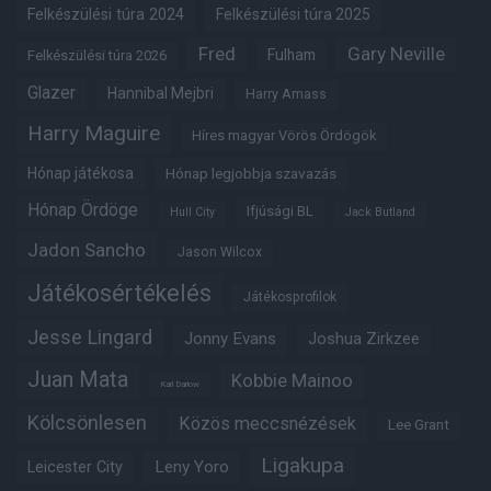
Felkészülési túra 2024
Felkészülési túra 2025
Fred
Gary Neville
Fulham
Felkészülési túra 2026
Glazer
Hannibal Mejbri
Harry Amass
Harry Maguire
Híres magyar Vörös Ördögök
Hónap játékosa
Hónap legjobbja szavazás
Hónap Ördöge
Ifjúsági BL
Hull City
Jack Butland
Jadon Sancho
Jason Wilcox
Játékosértékelés
Játékosprofilok
Jesse Lingard
Jonny Evans
Joshua Zirkzee
Juan Mata
Kobbie Mainoo
Karl Darlow
Kölcsönlesen
Közös meccsnézések
Lee Grant
Ligakupa
Leny Yoro
Leicester City