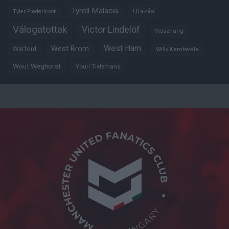
Tyrell Malacia
Utazás
Tyler Fredericson
Válogatottak
Victor Lindelöf
Visszhang
West Ham
West Brom
Watford
Willy Kambwala
Wout Weghorst
Youri Tielemans