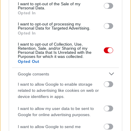
consent section.
I want to opt-out of the Sale of my
Felkészülési szezon 4. mérkőzés
Personal Data.
Nya Ullevi, Göteborg
Opted In
2026-08-08 17:00
I want to opt-out of processing my
Personal Data for Targeted Advertising.
0 nap 2 óra 3 perc 52 másodperc
Opted In
I want to opt-out of Collection, Use,
Leeds United
vs
Manchester United
2026-08-12 20:30
Retention, Sale, and/or Sharing of my
Personal Data that Is Unrelated with the
Purposes for which it was collected.
AC Milan
vs
Manchester United
2026-08-15 18:00
Opted Out
ELŐZŐ MÉRKŐZÉSEK
Google consents
I want to allow Google to enable storage
related to advertising like cookies on web or
Támogatás
device identifiers in apps.
I want to allow my user data to be sent to
Támogasd adományoddal
Google for online advertising purposes.
a ManUtdFanatics.hu működését!
I want to allow Google to send me