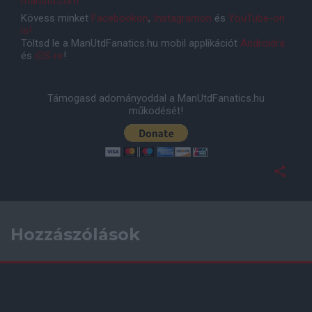
manutd.com
Kövess minket
Facebookon
,
Instagramon
és
YouTube-on
is!
Töltsd le a ManUtdFanatics.hu mobil applikációt
Androidra
és
iOS-re
!
Támogasd adományoddal a ManUtdFanatics.hu
működését!
Hozzászólások