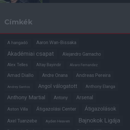
Címkék
Aaron Wan-Bissaka
A hangadó
Akadémiai csapat
Alejandro Garnacho
Alex Telles
Altay Bayindir
Alvaro Fernandez
Amad Diallo
Andre Onana
Andreas Pereira
Angol válogatott
Anthony Elanga
Andrey Santos
Anthony Martial
Arsenal
Antony
Átigazolások
Átigazolási Center
Aston Villa
Bajnokok Ligája
Axel Tuanzebe
Ayden Heaven