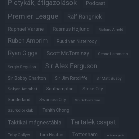
Pletykák, átigazolások
Podcast
Premier League
Ralf Rangnick
Raphaël Varane
Rasmus Højlund
Richard Arnold
Ruben Amorim
Ruud van Nistelrooy
Ryan Giggs
Scott McTominay
Senne Lammens
Sir Alex Ferguson
Sergio Reguilon
Sir Bobby Charlton
Sir Jim Ratcliffe
Sir Matt Busby
Southampton
Stoke City
Sofyan Amrabat
Sunderland
Swansea City
Szurkoló szemmel
Tahith Chong
Szurkolói klub
Tartalék csapat
Taktikai mágnestábla
Tottenham
Tom Heaton
Toby Collyer
Trófeabibliográfia