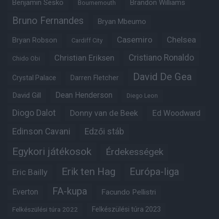
Benjamin Sesko
Brandon Williams
Bournemouth
Bruno Fernandes
Bryan Mbeumo
Casemiro
Chelsea
Bryan Robson
Cardiff City
Christian Eriksen
Cristiano Ronaldo
Chido Obi
David De Gea
Crystal Palace
Darren Fletcher
Dean Henderson
David Gill
Diego Leon
Diogo Dalot
Donny van de Beek
Ed Woodward
Edinson Cavani
Edzői stáb
Egykori játékosok
Érdekességek
Erik ten Hag
Európa-liga
Eric Bailly
FA-kupa
Everton
Facundo Pellistri
Felkészülési túra 2022
Felkészülési túra 2023