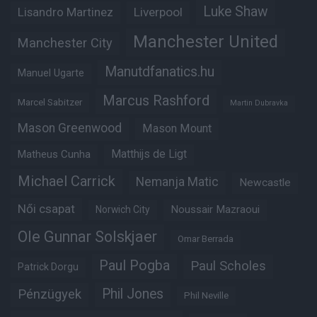
Luke Shaw
Lisandro Martinez
Liverpool
Manchester United
Manchester City
Manutdfanatics.hu
Manuel Ugarte
Marcus Rashford
Marcel Sabitzer
Martin Dubravka
Mason Greenwood
Mason Mount
Matheus Cunha
Matthijs de Ligt
Michael Carrick
Nemanja Matic
Newcastle
Női csapat
Noussair Mazraoui
Norwich City
Ole Gunnar Solskjaer
Omar Berrada
Paul Pogba
Paul Scholes
Patrick Dorgu
Phil Jones
Pénzügyek
Phil Neville