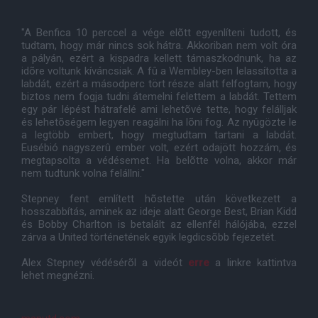
"A Benfica 10 perccel a vége elõtt egyenlíteni tudott, és
tudtam, hogy már nincs sok hátra. Akkoriban nem volt óra
a pályán, ezért a kispadra kellett támaszkodnunk, ha az
idõre voltunk kíváncsiak. A fû a Wembley-ben lelassította a
labdát, ezért a másodperc tört része alatt felfogtam, hogy
biztos nem fogja tudni átemelni felettem a labdát. Tettem
egy pár lépést hátrafelé ami lehetõvé tette, hogy felálljak
és lehetõségem legyen reagálni ha lõni fog. Az nyûgözte le
a legtöbb embert, hogy megtudtam tartani a labdát.
Eusébió nagyszerû ember volt, ezért odajött hozzám, és
megtapsolta a védésemet. Ha belõtte volna, akkor már
nem tudtunk volna felállni."
Stepney fent említett hõstette után következett a
hosszabbítás, aminek az ideje alatt George Best, Brian Kidd
és Bobby Charlton is betalált az ellenfél hálójába, ezzel
zárva a United történetének egyik legdicsõbb fejezetét.
Alex Stepney védésérõl a videót
erre
a linkre kattintva
lehet megnézni.