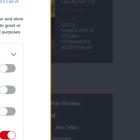
B’s List of
GREALISH-T IS
2020. aug. 04.
er and store
GIGGS:
to grant or
MŰKÖDHET A
ed purposes
POGBA-
FERNANDES
KÖZÉPPÁLYA
2020. jún. 09.
Címkék
Aaron Wan-Bissaka
A hangadó
Akadémiai csapat
Alejandro Garnacho
Alex Telles
Altay Bayindir
Alvaro Fernandez