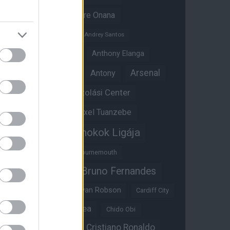
Amad Diallo
Andre Onana
Andreas Pereira
Andrey Santos
Angol válogatott
Anthony Elanga
Anthony Martial
Arsenal
Antony
Átigazolási Center
Aston Villa
Átigazolások
Axel Tuanzebe
Bajnokok Ligája
Ayden Heaven
Benjamin Sesko
Bournemouth
Bruno Fernandes
Brandon Williams
Bryan Mbeumo
Bryan Robson
Cardiff City
Casemiro
Chelsea
Chido Obi
Christian Eriksen
Cristiano Ronaldo