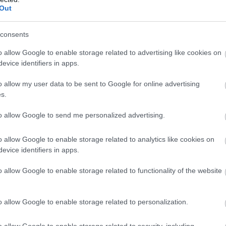
Out
 éves volt és lebegett a pálya felet, mint egy cocker
n." -
Sir Alex Ferguson
consents
o allow Google to enable storage related to advertising like cookies on
evice identifiers in apps.
o allow my user data to be sent to Google for online advertising
ube-on is!
s.
droidra
és
iOS-re
!
to allow Google to send me personalized advertising.
ManUtdFanatics.hu működését!
o allow Google to enable storage related to analytics like cookies on
evice identifiers in apps.
o allow Google to enable storage related to functionality of the website
o allow Google to enable storage related to personalization.
o allow Google to enable storage related to security, including