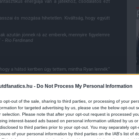
antasztikus energiája van a játékhoz, csodálatos ezt
asszai és mozgása hihetetlen. Kiváltság, hogy együtt
sak azután jönnek rá az emberek, mennyire figyelemre
" -
Rio Ferdinand
hogy a hátsó kertben úgy tettem, mintha Ryan lennék."
 láttam benne, az én szempontomból rossz csapatban
dfanatics.hu -
Do Not Process My Personal Information
-
Gianfranco Zola
, a Chelsea korábbi kiválósága
to opt-out of the sale, sharing to third parties, or processing of your per
 Ryan Giggs. Nem találni sok olyan játékost, mint õ.
formation for targeted advertising by us, please use the below opt-out s
rt egyetlen klubnál. Csak felnézni lehet rá." -
Ji-sung
r selection. Please note that after your opt-out request is processed y
eing interest-based ads based on personal information utilized by us or
gy másik Ryan Giggs voltam" -
George Best
disclosed to third parties prior to your opt-out. You may separately opt-
losure of your personal information by third parties on the IAB’s list of
d közül Ryan Giggs volt a legkeményebb. Könnyû volt