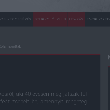
ÖS MECCSNÉZÉS
SZURKOLÓI KLUB
UTAZÁS
ENCIKLOPÉD
Róla mondták
osról, aki 40 évesen még játszik túl
feát zsebelt be, amennyit rengeteg