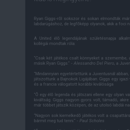
Ryan Giggs-rõl sokszor és sokan elmondták már 
labdarúgáshoz, de legfõképp olyanok, akik a foci n
A United élõ legendájának születésnapja alkal
kollégái mondtak róla:
"Csak két játékos csalt könnyeket a szemembe, a
másik Ryan Giggs." -
Alessandro Del Piero
, a Juve
"Mindannyian egyetértettünk a Juventusnál abban, 
játszottunk a Bajnokok Ligájában. Giggs egy igazi v
és a francia válogatott korábbi kiválósága
"Õ egy élõ legenda és játszani ellene egy olyan va
kiváltság. Giggs nagyon gyors volt, támadó, akir
már többet játszik középen, de az utolsó labdái n
"Nagyon sok kiemelkedõ játékos volt a csapattárs
bármit meg tud tenni." -
Paul Scholes