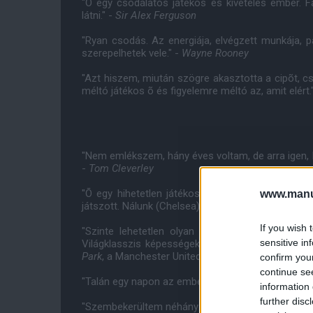
"Õ egy csodálatos játékos és kivételes ember. F
látni." -
Sir Alex Ferguson
"Ryan csodás. Az energiája, elvégzett munkája, p
szerepelhetek vele." -
Wayne Rooney
"Azt hiszem, miután szögre akasztotta a cipõt, c
méltó játékos õ és figyelemre méltó az, amit elért.
"Nem emlékszem, hány éves voltam, de arra igen, 
-
Tom Cleverley
"Õ egy hihetetlen játékos. Egyetlen problémát
www.manut
játszott. Nálunk (Chelsea) kellett volna játszania." 
If you wish 
"Szinte lehetetlen olyan játékost pótolni, mint
sensitive in
Világklasszis képességekkel bír és rengeteget elé
Park
, a Manchester United korábbi játékosa
confirm you
continue se
"Talán egy napon az emberek majd azt mondják, e
information 
further disc
"Szembekerültem néhány kemény szélsõvel, de min