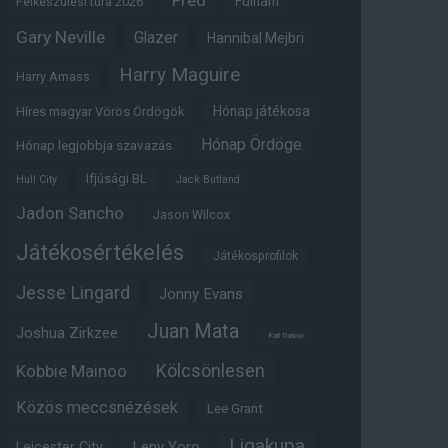
Fred
Fulham
Felkészülési túra 2026
Gary Neville
Glazer
Hannibal Mejbri
Harry Maguire
Harry Amass
Hónap játékosa
Híres magyar Vörös Ördögök
Hónap Ördöge
Hónap legjobbja szavazás
Ifjúsági BL
Hull City
Jack Butland
Jadon Sancho
Jason Wilcox
Játékosértékelés
Játékosprofilok
Jesse Lingard
Jonny Evans
Juan Mata
Joshua Zirkzee
Karl Darlow
Kölcsönlesen
Kobbie Mainoo
Közös meccsnézések
Lee Grant
Ligakupa
Leny Yoro
Leicester City