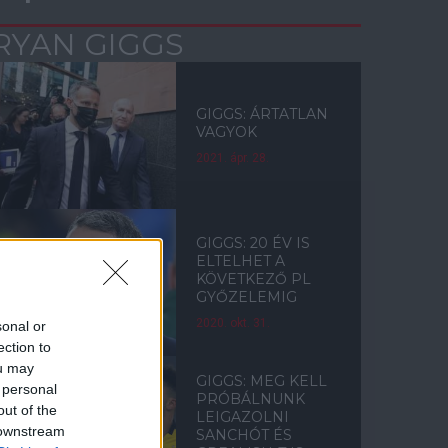
RYAN GIGGS
GIGGS: ÁRTATLAN
VAGYOK
2021. ápr. 28.
GIGGS: 20 ÉV IS
ELTELHET A
KÖVETKEZŐ PL
GYŐZELEMIG
2020. okt. 31.
sonal or
ection to
ou may
GIGGS: MEG KELL
 personal
PRÓBÁLNUNK
out of the
LEIGAZOLNI
 downstream
SANCHÓT ÉS