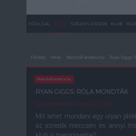
FŐOLDAL
HÍREK
SZEZON 2025/26
KLUB
KÖZ
Főoldal
Hírek
ManUtdFanatics.hu
Ryan Giggs: 
ManUtdFanatics.hu
RYAN GIGGS: RÓLA MONDTÁK
Balog Attila
•
2013. november. 29. 21:26
Mit lehet mondani egy olyan játék
az ezredik meccsén és annyi tró
klub is megirigyelne?