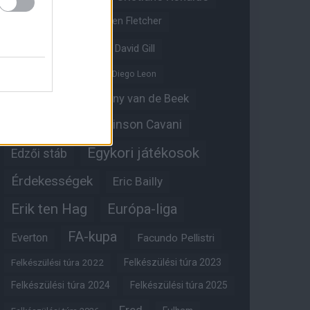
Crystal Palace
Darren Fletcher
David De Gea
David Gill
Dean Henderson
Diego Leon
Diogo Dalot
Donny van de Beek
Edinson Cavani
Ed Woodward
Egykori játékosok
Edzői stáb
Érdekességek
Eric Bailly
Erik ten Hag
Európa-liga
FA-kupa
Everton
Facundo Pellistri
Felkészülési túra 2022
Felkészülési túra 2023
Felkészülési túra 2024
Felkészülési túra 2025