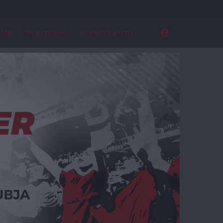
ldal
Regisztráció
Elfelejtett jelszó