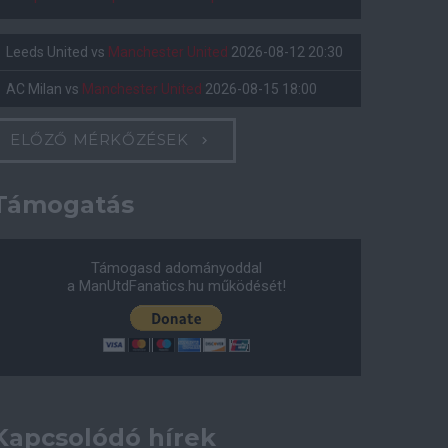
Leeds United
vs
Manchester United
2026-08-12 20:30
AC Milan
vs
Manchester United
2026-08-15 18:00
ELŐZŐ MÉRKŐZÉSEK
Támogatás
Támogasd adományoddal
a ManUtdFanatics.hu működését!
Kapcsolódó hírek