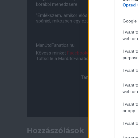
korábbi menedzsere
Opted 
"Emlékszem, amikor elõször láttam õt. Tizenhárom
spániel, miközben egy ezüst papírt kerget a szélbe
Google 
I want t
web or d
ManUtdFanatics.hu
I want t
Kövess minket
Facebookon
,
Instagramon
és
YouT
purpose
Töltsd le a ManUtdFanatics.hu mobil applikációt
An
I want 
Támogasd adományoddal a 
I want t
web or d
I want t
or app.
I want t
Hozzászólások
I want t