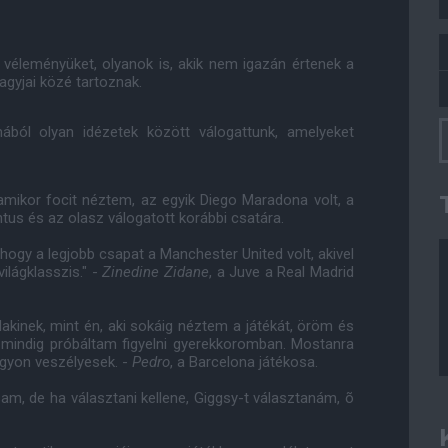
véleményüket, olyanok is, akik nem igazán értenek a
agyjai közé tartoznak.
mából olyan idézetek között válogattunk, amelyeket
mikor focit néztem, az egyik Diego Maradona volt, a
ntus és az olasz válogatott korábbi csatára.
hogy a legjobb csapat a Manchester United volt, akivel
ilágklasszis." -
Zinedine Zidane
, a Juve a Real Madrid
lakinek, mint én, aki sokáig néztem a játékát, öröm és
e mindig próbáltam figyelni gyerekkoromban. Mostanra
agyon veszélyesek. -
Pedro
, a Barcelona játékosa.
am, de ha választani kellene, Giggsy-t választanám, õ