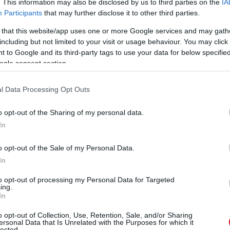
. This information may also be disclosed by us to third parties on the
IA
ében nehéz volt. Nagyon intelligens - elvisz szélre,
Participants
that may further disclose it to other third parties.
s." -
Lauren
, az Arsenal korábbi védõje
 that this website/app uses one or more Google services and may gath
s, nem láttam ilyen fiatal játékost, pedig én láttam a
including but not limited to your visit or usage behaviour. You may click 
 to Google and its third-party tags to use your data for below specifi
yan jó, mint Ryan Giggs." -
Johan Cruyff
, az Ajax, a
ogle consent section.
 ebben a korszakban. Ryan fantasztikus alkalmazottja a
l Data Processing Opt Outs
get pályafutása." -
Sir Alex Ferguson
o opt-out of the Sharing of my personal data.
a legfantasztikusabb szélsõk, akiket valaha láttam." -
t egykori szélsõje
In
 koptattuk volna." -
Zinedine Zidane
o opt-out of the Sale of my Personal Data.
In
to opt-out of processing my Personal Data for Targeted
ing.
obb labdarúgónak, akit ez az ország valaha is látott.
In
elnie kell poharát erre a figyelemre méltó emberre." -
e
o opt-out of Collection, Use, Retention, Sale, and/or Sharing
ersonal Data that Is Unrelated with the Purposes for which it
chester United." -
Jean Tigana
, a Monaco és a Fulham
lected.