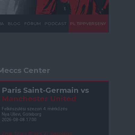
IA
BLOG
FÓRUM
PODCAST
PL TIPPVERSENY
Meccs Center
Paris Saint-Germain
vs
Manchester United
Felkészülési szezon 4. mérkőzés
Nya Ullevi, Göteborg
2026-08-08 17:00
2 nap 10 óra 49 perc 36 másodperc