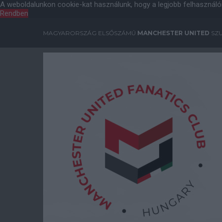
A weboldalunkon cookie-kat használunk, hogy a legjobb felhasználó
Rendben
MAGYARORSZÁG ELSŐSZÁMÚ
MANCHESTER UNITED
SZU