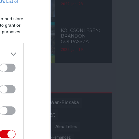
B’s List of
2022. jan. 28.
er and store
to grant or
KÖLCSÖNLESEN:
ed purposes
BRANDON
GÓLPASSZA
2022. jan. 19.
Címkék
Aaron Wan-Bissaka
A hangadó
Akadémiai csapat
Alejandro Garnacho
Alex Telles
Altay Bayindir
Alvaro Fernandez