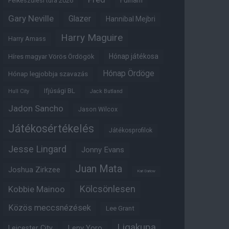
Fulham
Felkészülési túra 2026
Gary Neville
Glazer
Hannibal Mejbri
Harry Maguire
Harry Amass
Hónap játékosa
Híres magyar Vörös Ördögök
Hónap Ördöge
Hónap legjobbja szavazás
Ifjúsági BL
Hull City
Jack Butland
Jadon Sancho
Jason Wilcox
Játékosértékelés
Játékosprofilok
Jesse Lingard
Jonny Evans
Juan Mata
Joshua Zirkzee
Karl Darlow
Kölcsönlesen
Kobbie Mainoo
Közös meccsnézések
Lee Grant
Ligakupa
Leny Yoro
Leicester City