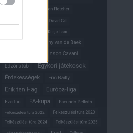
Crystal Palace
Darren Fletcher
David De Gea
David Gill
Dean Henderson
Diego Leon
Diogo Dalot
Donny van de Beek
Edinson Cavani
Ed Woodward
Egykori játékosok
Edzői stáb
Érdekességek
Eric Bailly
Erik ten Hag
Európa-liga
FA-kupa
Everton
Facundo Pellistri
Felkészülési túra 2022
Felkészülési túra 2023
Felkészülési túra 2024
Felkészülési túra 2025
Fred