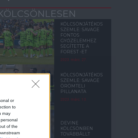
KÖLCSÖNLESEN
KÖLCSÖNJÁTÉKOS
SZEMLE: SAVAGE
FONTOS
GYŐZELEMHEZ
SEGÍTETTE A
FOREST -ET
2023. márc. 27.
KÖLCSÖNJÁTÉKOS
SZEMLE: SAVAGE
ÖRÖMTELI
PILLANATA
2023. márc. 13.
sonal or
ection to
ou may
 personal
DEVINE
out of the
KÖLCSÖNBEN
 downstream
TOVÁBBÁLLT