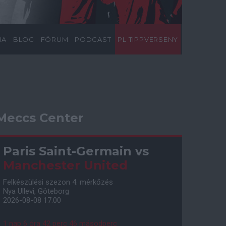
IA
BLOG
FÓRUM
PODCAST
PL TIPPVERSENY
Meccs Center
Paris Saint-Germain
vs
Manchester United
Felkészülési szezon 4. mérkőzés
Nya Ullevi, Göteborg
2026-08-08 17:00
1 nap 6 óra 42 perc 45 másodperc