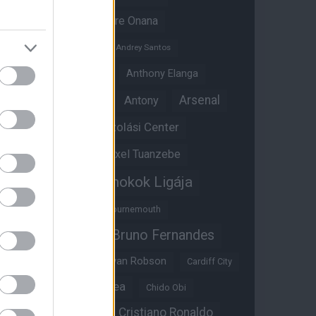
Amad Diallo
Andre Onana
Andreas Pereira
Andrey Santos
Angol válogatott
Anthony Elanga
Anthony Martial
Arsenal
Antony
Átigazolási Center
Aston Villa
Átigazolások
Axel Tuanzebe
Bajnokok Ligája
Ayden Heaven
Benjamin Sesko
Bournemouth
Bruno Fernandes
Brandon Williams
Bryan Mbeumo
Bryan Robson
Cardiff City
Casemiro
Chelsea
Chido Obi
Christian Eriksen
Cristiano Ronaldo