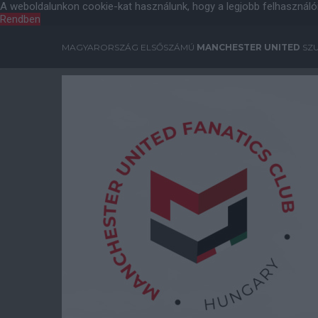
A weboldalunkon cookie-kat használunk, hogy a legjobb felhasználó
Rendben
MAGYARORSZÁG ELSŐSZÁMÚ
MANCHESTER UNITED
SZU