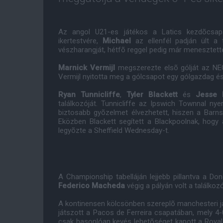
Az angol U21-es játékos a Latics kezdõcsap
ikertestvére,
Michael
az ellenfél padján ült a
vészharangját, hétfõ reggel pedig már menesztetté
Marnick Vermijl
megszerezte elsõ gólját az NEC
Vermijl nyitotta meg a gólcsapot egy gólgazdag 
Ryan Tunnicliffe
,
Tyler Blackett
és
Jesse 
találkozóját. Tunnicliffe az Ipswich Townnal ny
biztosabb gyõzelmet élvezhetett, hiszen a Barns
Eközben Blackett segített a Blackpoolnak, hogy a
legyõzte a Sheffield Wednesday-t.
A Championship tabelláján lejjebb pillantva a D
Federico Macheda
végig a pályán volt a találkoz
A kontinensen kölcsönben szereplõ manchesteri
játszott a Pacos de Ferreira csapatában, mely 4-0
csak hasonlóan kevés lehetõséget kapott a Roya