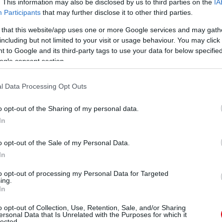
. This information may also be disclosed by us to third parties on the
IA
Participants
that may further disclose it to other third parties.
 that this website/app uses one or more Google services and may gath
including but not limited to your visit or usage behaviour. You may click 
 to Google and its third-party tags to use your data for below specifi
ogle consent section.
l Data Processing Opt Outs
o opt-out of the Sharing of my personal data.
In
o opt-out of the Sale of my Personal Data.
In
to opt-out of processing my Personal Data for Targeted
ing.
In
o opt-out of Collection, Use, Retention, Sale, and/or Sharing
ersonal Data that Is Unrelated with the Purposes for which it
lected.