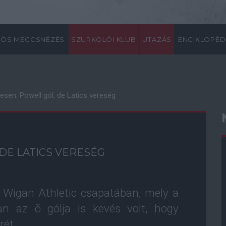
ÖS MECCSNÉZÉS
SZURKOLÓI KLUB
UTAZÁS
ENCIKLOPÉD
esen: Powell gól, de Latics vereség
DE LATICS VERESÉG
a Wigan Athletic csapatában, mely a
an az õ gólja is kevés volt, hogy
rét.