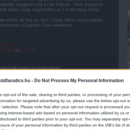
egalább végigjátszotta a Las-Palmas - Real Zaragoza
ának abban, hogy megfordítsa az 1-0-ás hazai elõnyt.
os
védett, de míg az elsõ, Crewe elleni összecsapást
elvesztette a Swindon Town ellenében.
ube-on is!
droidra
és
iOS-re
!
ManUtdFanatics.hu működését!
dfanatics.hu -
Do Not Process My Personal Information
to opt-out of the sale, sharing to third parties, or processing of your per
formation for targeted advertising by us, please use the below opt-out s
r selection. Please note that after your opt-out request is processed y
eing interest-based ads based on personal information utilized by us or
disclosed to third parties prior to your opt-out. You may separately opt-
losure of your personal information by third parties on the IAB’s list of