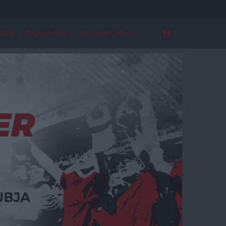
ldal
Regisztráció
Elfelejtett jelszó