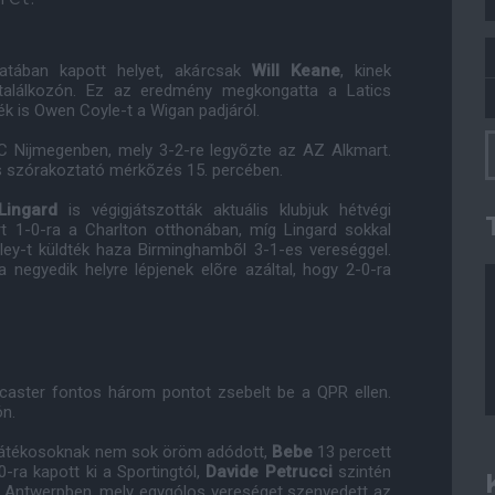
atában kapott helyet, akárcsak
Will Keane
, kinek
 találkozón. Ez az eredmény megkongatta a Latics
k is Owen Coyle-t a Wigan padjáról.
 Nijmegenben, mely 3-2-re legyõzte az AZ Alkmart.
és szórakoztató mérkõzés 15. percében.
Lingard
is végigjátszották aktuális klubjuk hétvégi
ert 1-0-ra a Charlton otthonában, míg Lingard sokkal
ley-t küldték haza Birminghambõl 3-1-es vereséggel.
 negyedik helyre lépjenek elõre azáltal, hogy 2-0-ra
oncaster fontos három pontot zsebelt be a QPR ellen.
ón.
 játékosoknak nem sok öröm adódott,
Bebe
13 percett
-ra kapott ki a Sportingtól,
Davide Petrucci
szintén
l Antwerpben, mely egygólos vereséget szenvedett az