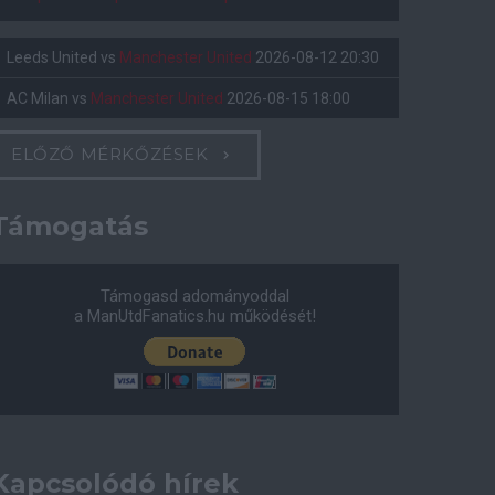
Leeds United
vs
Manchester United
2026-08-12 20:30
AC Milan
vs
Manchester United
2026-08-15 18:00
ELŐZŐ MÉRKŐZÉSEK
Támogatás
Támogasd adományoddal
a ManUtdFanatics.hu működését!
Kapcsolódó hírek