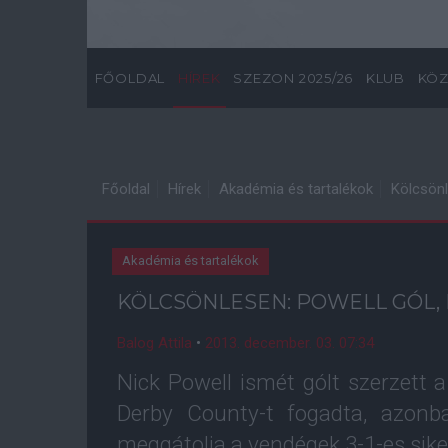
FŐOLDAL
HÍREK
SZEZON 2025/26
KLUB
KÖZ
Főoldal
Hírek
Akadémia és tartalékok
Kölcsönl
Akadémia és tartalékok
KÖLCSÖNLESEN: POWELL GÓL, 
Balog Attila
•
2013. december. 03. 07:34
Nick Powell ismét gólt szerzett 
Derby County-t fogadta, azonb
meggátolja a vendégek 3-1-es sike