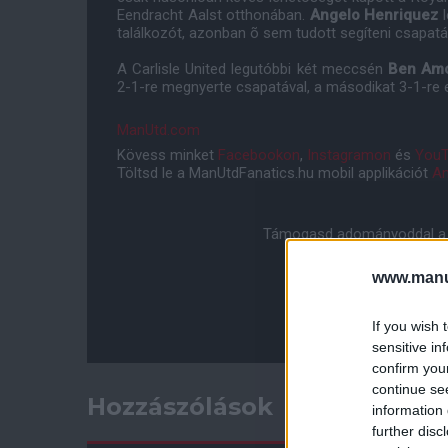
Eendracht Aalst otthonában.
Angelo Henriquez
l
találkozót, azonban õ sem tudott segíteni csapat
A Carlisle United legutóbbi két meccsén
Ben Am
2-1-re megnyerte csapatával, a másodikat 3-1-re 
ManUtd.com
Kövess minket
Facebookon
,
Instagramon
és
YouT
Töltsd le a ManUtdFanatics.hu mobil applikációt
An
Támogasd adományoddal a 
www.manut
If you wish 
sensitive in
confirm you
continue se
Hozzászólások
information 
further disc