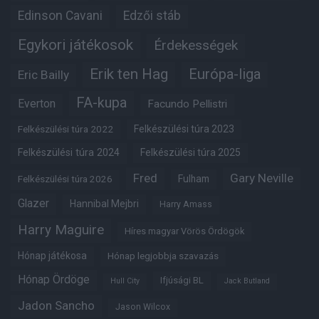
Edinson Cavani
Edzői stáb
Egykori játékosok
Érdekességek
Erik ten Hag
Európa-liga
Eric Bailly
FA-kupa
Everton
Facundo Pellistri
Felkészülési túra 2022
Felkészülési túra 2023
Felkészülési túra 2024
Felkészülési túra 2025
Fred
Gary Neville
Fulham
Felkészülési túra 2026
Glazer
Hannibal Mejbri
Harry Amass
Harry Maguire
Híres magyar Vörös Ördögök
Hónap játékosa
Hónap legjobbja szavazás
Hónap Ördöge
Ifjúsági BL
Hull City
Jack Butland
Jadon Sancho
Jason Wilcox