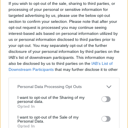
If you wish to opt-out of the sale, sharing to third parties, or
processing of your personal or sensitive information for
targeted advertising by us, please use the below opt-out
section to confirm your selection. Please note that after your
opt-out request is processed you may continue seeing
Meccs Center
interest-based ads based on personal information utilized by
us or personal information disclosed to third parties prior to
your opt-out. You may separately opt-out of the further
disclosure of your personal information by third parties on the
Leeds United
vs
Manchester
IAB’s list of downstream participants. This information may
United
also be disclosed by us to third parties on the
IAB’s List of
Downstream Participants
that may further disclose it to other
Felkészülési szezon 5. mérkőzés
third parties.
Croke Park, Dublin
2026-08-12 20:30
Please note that this website/app uses one or more Google
Personal Data Processing Opt Outs
services and may gather and store information including but
not limited to your visit or usage behaviour. You may click to
I want to opt-out of the Sharing of my
2 nap 15 óra 16 perc 6 másodperc
personal data.
grant or deny consent to Google and its third-party tags to
Opted In
use your data for below specified purposes in below Google
AC Milan
vs
Manchester United
2026-08-15 18:00
consent section.
I want to opt-out of the Sale of my
Personal Data.
Opted In