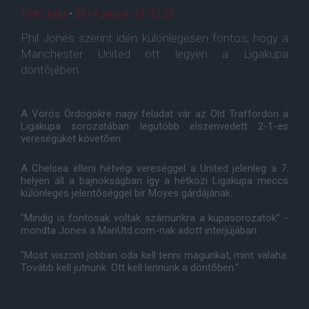
Tóth Judit
•
2014. január. 21. 13:25
Phil Jones szerint idén különlegesen fontos, hogy a
Manchester United ott legyen a Ligakupa
döntõjében.
A Vörös Ördögökre nagy feladat vár az Old Traffordon a
Ligakupa sorozatában legutóbb elszenvedett 2-1-es
vereségüket követõen.
A Chelsea elleni hétvégi vereséggel a United jelenleg a 7.
helyen áll a bajnokságban így a hétközi Ligakupa meccs
különleges jelentõséggel bír Moyes gárdájának.
"Mindig is fontosak voltak számunkra a kupasorozatok" -
mondta Jones a ManUtd.com-nak adott interjújában.
"Most viszont jobban oda kell tenni magunkat, mint valaha.
Tovább kell jutnunk. Ott kell lennünk a döntõben."