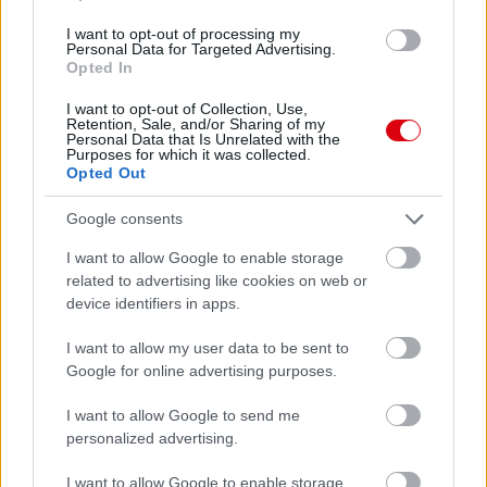
ELŐZŐ MÉRKŐZÉSEK
I want to opt-out of processing my
Personal Data for Targeted Advertising.
Opted In
Támogatás
I want to opt-out of Collection, Use,
Retention, Sale, and/or Sharing of my
Personal Data that Is Unrelated with the
Támogasd adományoddal
Purposes for which it was collected.
a ManUtdFanatics.hu működését!
Opted Out
Google consents
I want to allow Google to enable storage
related to advertising like cookies on web or
device identifiers in apps.
Kapcsolódó hírek
I want to allow my user data to be sent to
Google for online advertising purposes.
PHIL JONES
I want to allow Google to send me
personalized advertising.
I want to allow Google to enable storage