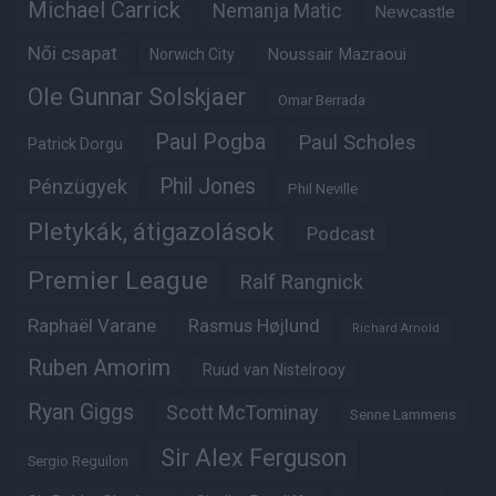
Michael Carrick
Nemanja Matic
Newcastle
Női csapat
Noussair Mazraoui
Norwich City
Ole Gunnar Solskjaer
Omar Berrada
Paul Pogba
Paul Scholes
Patrick Dorgu
Phil Jones
Pénzügyek
Phil Neville
Pletykák, átigazolások
Podcast
Premier League
Ralf Rangnick
Raphaël Varane
Rasmus Højlund
Richard Arnold
Ruben Amorim
Ruud van Nistelrooy
Ryan Giggs
Scott McTominay
Senne Lammens
Sir Alex Ferguson
Sergio Reguilon