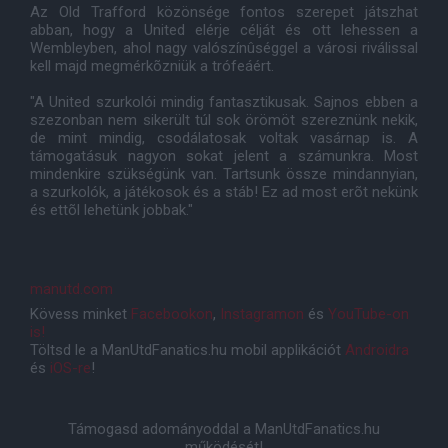
Az Old Trafford közönsége fontos szerepet játszhat
abban, hogy a United elérje célját és ott lehessen a
Wembleyben, ahol nagy valószínûséggel a városi riválissal
kell majd megmérkõzniük a trófeáért.
"A United szurkolói mindig fantasztikusak. Sajnos ebben a
szezonban nem sikerült túl sok örömöt szereznünk nekik,
de mint mindig, csodálatosak voltak vasárnap is. A
támogatásuk nagyon sokat jelent a számunkra. Most
mindenkire szükségünk van. Tartsunk össze mindannyian,
a szurkolók, a játékosok és a stáb! Ez ad most erõt nekünk
és ettõl lehetünk jobbak."
manutd.com
Kövess minket
Facebookon
,
Instagramon
és
YouTube-on
is!
Töltsd le a ManUtdFanatics.hu mobil applikációt
Androidra
és
iOS-re
!
Támogasd adományoddal a ManUtdFanatics.hu
működését!