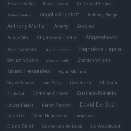
Amad Diallo
Andre Onana
Andreas Pereira
Angol válogatott
Anthony Elanga
Andrey Santos
Anthony Martial
Arsenal
Antony
Átigazolások
Átigazolási Center
Aston Villa
Bajnokok Ligája
Axel Tuanzebe
Ayden Heaven
Benjamin Sesko
Brandon Williams
Bournemouth
Bruno Fernandes
Bryan Mbeumo
Casemiro
Chelsea
Bryan Robson
Cardiff City
Christian Eriksen
Cristiano Ronaldo
Chido Obi
David De Gea
Crystal Palace
Darren Fletcher
Dean Henderson
David Gill
Diego Leon
Diogo Dalot
Donny van de Beek
Ed Woodward