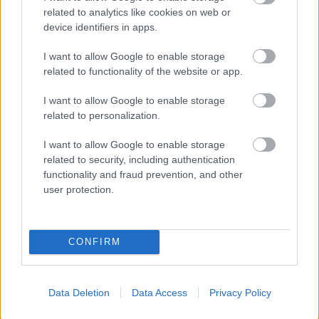
related to analytics like cookies on web or
TEN HAG ÜZENETE JONES-
device identifiers in apps.
NAK
I want to allow Google to enable storage
related to functionality of the website or app.
I want to allow Google to enable storage
related to personalization.
I want to allow Google to enable storage
PHIL JONES NYÍLT LEVELE A
UNITED SZURKOLÓKNAK
related to security, including authentication
functionality and fraud prevention, and other
user protection.
CONFIRM
HIVATALOS: JONES 12 ÉV
UTÁN TÁVOZIK A
UNITEDTŐL
Data Deletion
Data Access
Privacy Policy