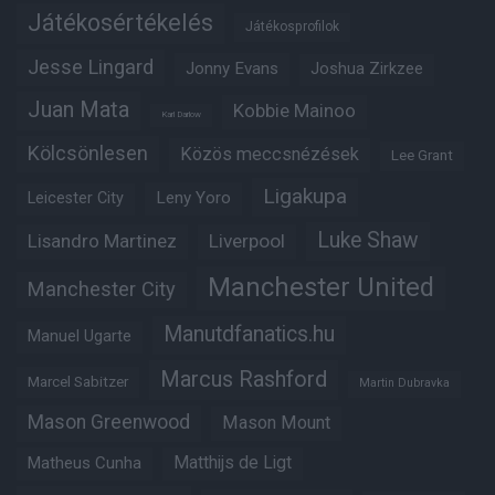
Játékosértékelés
Játékosprofilok
Jesse Lingard
Jonny Evans
Joshua Zirkzee
Juan Mata
Kobbie Mainoo
Karl Darlow
Kölcsönlesen
Közös meccsnézések
Lee Grant
Ligakupa
Leny Yoro
Leicester City
Luke Shaw
Lisandro Martinez
Liverpool
Manchester United
Manchester City
Manutdfanatics.hu
Manuel Ugarte
Marcus Rashford
Marcel Sabitzer
Martin Dubravka
Mason Greenwood
Mason Mount
Matheus Cunha
Matthijs de Ligt