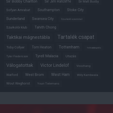
Sir Bobby Charlton
Sir Jim Ratcliffe
Sir Matt Busby
Southampton
Stoke City
Sofyan Amrabat
Sunderland
Swansea City
Szurkoló szemmel
Tahith Chong
Szurkolói klub
Tartalék csapat
Taktikai mágnestábla
Tottenham
Tom Heaton
Toby Collyer
Trófeabibliográfia
Tyrell Malacia
Utazás
Tyler Fredericson
Válogatottak
Victor Lindelöf
Visszhang
West Ham
West Brom
Watford
Willy Kambwala
Wout Weghorst
Youri Tielemans