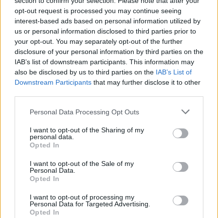
section to confirm your selection. Please note that after your
opt-out request is processed you may continue seeing
interest-based ads based on personal information utilized by
us or personal information disclosed to third parties prior to
Meccs Center
your opt-out. You may separately opt-out of the further
disclosure of your personal information by third parties on the
IAB’s list of downstream participants. This information may
Paris Saint-Germain
vs
also be disclosed by us to third parties on the
IAB’s List of
Downstream Participants
that may further disclose it to other
Manchester United
third parties.
Felkészülési szezon 4. mérkőzés
Please note that this website/app uses one or more Google
Personal Data Processing Opt Outs
Nya Ullevi, Göteborg
services and may gather and store information including but
2026-08-08 17:00
not limited to your visit or usage behaviour. You may click to
I want to opt-out of the Sharing of my
personal data.
grant or deny consent to Google and its third-party tags to
Opted In
0 nap 21 óra 28 perc 15 másodperc
use your data for below specified purposes in below Google
consent section.
I want to opt-out of the Sale of my
Personal Data.
Leeds United
vs
Manchester United
2026-08-12 20:30
Opted In
AC Milan
vs
Manchester United
2026-08-15 18:00
I want to opt-out of processing my
Personal Data for Targeted Advertising.
Opted In
ELŐZŐ MÉRKŐZÉSEK