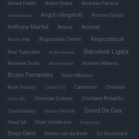
Amad Diallo
Andre Onana
Andreas Pereira
Angol válogatott
Anthony Elanga
Andrey Santos
Anthony Martial
Arsenal
Antony
Átigazolások
Átigazolási Center
Aston Villa
Bajnokok Ligája
Axel Tuanzebe
Ayden Heaven
Benjamin Sesko
Brandon Williams
Bournemouth
Bruno Fernandes
Bryan Mbeumo
Casemiro
Chelsea
Bryan Robson
Cardiff City
Christian Eriksen
Cristiano Ronaldo
Chido Obi
David De Gea
Crystal Palace
Darren Fletcher
Dean Henderson
David Gill
Diego Leon
Diogo Dalot
Donny van de Beek
Ed Woodward