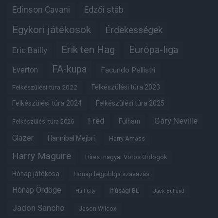
Edinson Cavani
Edzői stáb
Egykori játékosok
Érdekességek
Erik ten Hag
Európa-liga
Eric Bailly
FA-kupa
Everton
Facundo Pellistri
Felkészülési túra 2022
Felkészülési túra 2023
Felkészülési túra 2024
Felkészülési túra 2025
Fred
Gary Neville
Fulham
Felkészülési túra 2026
Glazer
Hannibal Mejbri
Harry Amass
Harry Maguire
Híres magyar Vörös Ördögök
Hónap játékosa
Hónap legjobbja szavazás
Hónap Ördöge
Ifjúsági BL
Hull City
Jack Butland
Jadon Sancho
Jason Wilcox