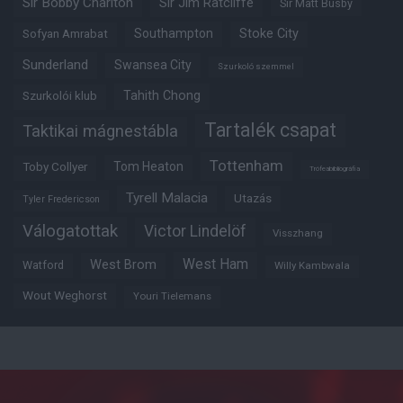
Sir Bobby Charlton
Sir Jim Ratcliffe
Sir Matt Busby
Southampton
Stoke City
Sofyan Amrabat
Sunderland
Swansea City
Szurkoló szemmel
Tahith Chong
Szurkolói klub
Tartalék csapat
Taktikai mágnestábla
Tottenham
Tom Heaton
Toby Collyer
Trófeabibliográfia
Tyrell Malacia
Utazás
Tyler Fredericson
Válogatottak
Victor Lindelöf
Visszhang
West Ham
West Brom
Watford
Willy Kambwala
Wout Weghorst
Youri Tielemans