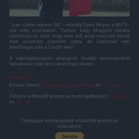
"Juan szinte teljesen fitt" - mondta David Moyes a MUTV-
nek még szombaton. "Tudom, hogy kihagyott néhány
mérkõzést és lehet, hogy nem volt annyi meccsen kezdõ
mint amennyin szeretett volna, de szeretnék neki
lehetõséget adni a Cardiff ellen."
A sajtótájékoztatón elhangzott további információkról
hamarosan több hírt is lehet majd olvasni.
manutd.com
Kövess minket
Facebookon
,
Instagramon
és
YouTube-on
is!
Töltsd le a ManUtdFanatics.hu mobil applikációt
Androidra
és
iOS-re
!
Támogasd adományoddal a ManUtdFanatics.hu
működését!