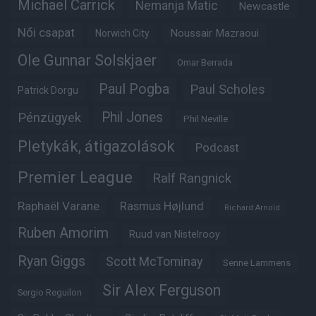
Michael Carrick
Nemanja Matic
Newcastle
Női csapat
Noussair Mazraoui
Norwich City
Ole Gunnar Solskjaer
Omar Berrada
Paul Pogba
Paul Scholes
Patrick Dorgu
Phil Jones
Pénzügyek
Phil Neville
Pletykák, átigazolások
Podcast
Premier League
Ralf Rangnick
Raphaël Varane
Rasmus Højlund
Richard Arnold
Ruben Amorim
Ruud van Nistelrooy
Ryan Giggs
Scott McTominay
Senne Lammens
Sir Alex Ferguson
Sergio Reguilon