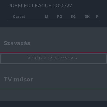
PREMIER LEAGUE 2026/27
Csapat
M
RG
KG
GK
P
Szavazás
KORÁBBI SZAVAZÁSOK
TV műsor