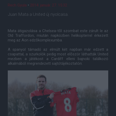
Rech Gyula
•
2014. január. 27. 15:32
Juan Mata a United új nyolcasa.
Mata átigazolása a Chelsea-tõl szombat este zárult le az
Old Traffordon, miután napközben helikopterrel érkezett
meg az Aon edzõkomplexumba.
A spanyol támadó az elmúlt két napban már edzett a
csapattal, a szurkolók pedig most elõször láthatták United
mezben a játékost a Cardiff elleni bajnoki találkozó
alkalmából megrendezett sajtótájékoztatón.