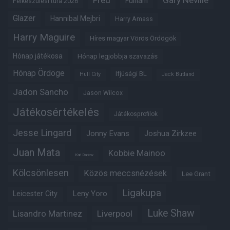
Fred
Gary Neville
Fulham
Felkészülési túra 2026
Glazer
Hannibal Mejbri
Harry Amass
Harry Maguire
Híres magyar Vörös Ördögök
Hónap játékosa
Hónap legjobbja szavazás
Hónap Ördöge
Ifjúsági BL
Hull City
Jack Butland
Jadon Sancho
Jason Wilcox
Játékosértékelés
Játékosprofilok
Jesse Lingard
Jonny Evans
Joshua Zirkzee
Juan Mata
Kobbie Mainoo
Karl Darlow
Kölcsönlesen
Közös meccsnézések
Lee Grant
Ligakupa
Leny Yoro
Leicester City
Luke Shaw
Lisandro Martinez
Liverpool