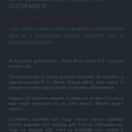
IDEGENBEN
Balog Attila
•
2014. március. 10. 15:50
Juan Mata minden héten naprakész információkkal
látja el a Manchester United szurkolóit. Íme a
legújabb bejegyzése:
A szombati gyõzelmünk - West Brom elleni 3-0 - nagyon
fontos volt.
Természetesen a három pontról beszélek, de emellett a
teljesítményünkrõl is. Mintát láttunk abból, mire képes a
csapat és ezek nagyon pozitív érzéseket adtak nekünk.
Nagyon jól éreztem magam a pályán és amikor focizol, a
nap végén pontosan ez az, amit akarsz. Minden egyes
szinten.
Szeretném kiemelni azt, hogy immár három egymást
követõ bajnokin nem kaptunk gólt. Fontos számunkra az,
hogy ne kapjunk gólt, mert ez közelebb visz minket a