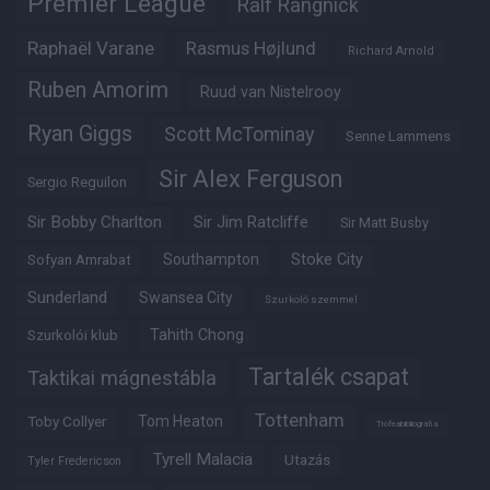
Premier League
Ralf Rangnick
Raphaël Varane
Rasmus Højlund
Richard Arnold
Ruben Amorim
Ruud van Nistelrooy
Ryan Giggs
Scott McTominay
Senne Lammens
Sir Alex Ferguson
Sergio Reguilon
Sir Bobby Charlton
Sir Jim Ratcliffe
Sir Matt Busby
Southampton
Stoke City
Sofyan Amrabat
Sunderland
Swansea City
Szurkoló szemmel
Tahith Chong
Szurkolói klub
Tartalék csapat
Taktikai mágnestábla
Tottenham
Tom Heaton
Toby Collyer
Trófeabibliográfia
Tyrell Malacia
Utazás
Tyler Fredericson