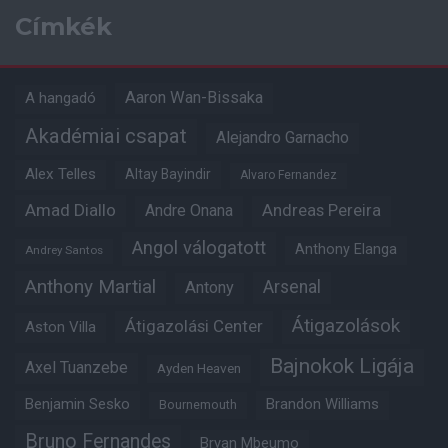
Címkék
Aaron Wan-Bissaka
A hangadó
Akadémiai csapat
Alejandro Garnacho
Alex Telles
Altay Bayindir
Alvaro Fernandez
Amad Diallo
Andre Onana
Andreas Pereira
Angol válogatott
Anthony Elanga
Andrey Santos
Anthony Martial
Arsenal
Antony
Átigazolások
Átigazolási Center
Aston Villa
Bajnokok Ligája
Axel Tuanzebe
Ayden Heaven
Benjamin Sesko
Brandon Williams
Bournemouth
Bruno Fernandes
Bryan Mbeumo