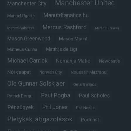
Manchester United
Manchester City
Manutdfanatics.hu
Manuel Ugarte
Marcus Rashford
Marcel Sabitzer
Martin Dubravka
Mason Greenwood
Mason Mount
Matheus Cunha
Matthijs de Ligt
Michael Carrick
Nemanja Matic
Newcastle
Női csapat
Noussair Mazraoui
Norwich City
Ole Gunnar Solskjaer
Omar Berrada
Paul Pogba
Paul Scholes
Patrick Dorgu
Phil Jones
Pénzügyek
Phil Neville
Pletykák, átigazolások
Podcast