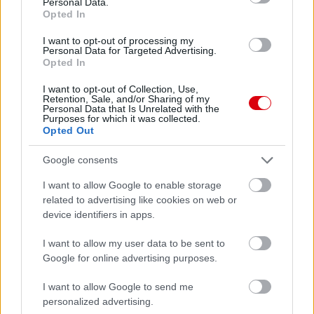
Personal Data.
2026-08-08 17:00
Opted In
1 nap 17 óra 29 perc 53 másodperc
I want to opt-out of processing my
Personal Data for Targeted Advertising.
Opted In
Leeds United
vs
Manchester United
2026-08-12 20:30
I want to opt-out of Collection, Use,
Retention, Sale, and/or Sharing of my
AC Milan
vs
Manchester United
2026-08-15 18:00
Personal Data that Is Unrelated with the
Purposes for which it was collected.
Opted Out
ELŐZŐ MÉRKŐZÉSEK
Google consents
Támogatás
I want to allow Google to enable storage
related to advertising like cookies on web or
device identifiers in apps.
Támogasd adományoddal
I want to allow my user data to be sent to
a ManUtdFanatics.hu működését!
Google for online advertising purposes.
I want to allow Google to send me
personalized advertising.