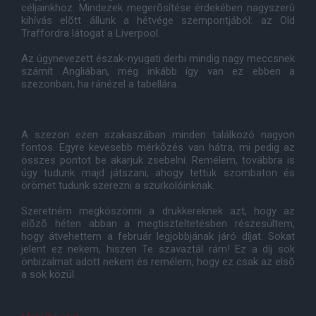
céljainkhoz. Mindezek megerõsítése érdekében nagyszerû
kihívás elõtt állunk a hétvége szempontjából: az Old
Traffordra látogat a Liverpool.
Az úgynevezett észak-nyugati derbi mindig nagy meccsnek
számít Angliában, még inkább így van ez ebben a
szezonban, ha ránézel a tabellára.
A szezon ezen szakaszában minden találkozó nagyon
fontos. Egyre kevesebb mérkõzés van hátra, mi pedig az
összes pontot be akarjuk zsebelni. Remélem, továbbra is
úgy tudunk majd játszani, ahogy tettük szombaton és
örömet tudunk szerezni a szurkolóinknak.
Szeretném megköszönni a drukkereknek azt, hogy az
elõzõ héten abban a megtiszteltetésben részesültem,
hogy átvehettem a február legjobbjának járó díjat. Sokat
jelent ez nekem, hiszen Te szavaztál rám! Ez a díj sok
önbizalmat adott nekem és remélem, hogy ez csak az elsõ
a sok közül.