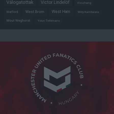
Válogatottak
Victor Lindelöf
Visszhang
West Ham
West Brom
Watford
Willy Kambwala
Wout Weghorst
Youri Tielemans