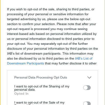
If you wish to opt-out of the sale, sharing to third parties, or
processing of your personal or sensitive information for
targeted advertising by us, please use the below opt-out
section to confirm your selection. Please note that after your
opt-out request is processed you may continue seeing
interest-based ads based on personal information utilized by
us or personal information disclosed to third parties prior to
your opt-out. You may separately opt-out of the further
disclosure of your personal information by third parties on the
IAB’s list of downstream participants. This information may
also be disclosed by us to third parties on the
IAB’s List of
Meccs Center
Downstream Participants
that may further disclose it to other
third parties.
Please note that this website/app uses one or more Google
Personal Data Processing Opt Outs
Paris Saint-Germain
vs
services and may gather and store information including but
not limited to your visit or usage behaviour. You may click to
I want to opt-out of the Sharing of my
Manchester United
personal data.
grant or deny consent to Google and its third-party tags to
Opted In
use your data for below specified purposes in below Google
Felkészülési szezon 4. mérkőzés
consent section.
I want to opt-out of the Sale of my
Nya Ullevi, Göteborg