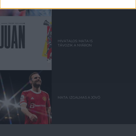
HIVATALOS: MATA IS
TÁVOZIK A NYÁRON
MATA: IZGALMAS A JÖVŐ