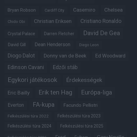
Casemiro
Chelsea
Bryan Robson
Cardiff City
Christian Eriksen
Cristiano Ronaldo
Chido Obi
David De Gea
Crystal Palace
Darren Fletcher
Dean Henderson
David Gill
Diego Leon
Diogo Dalot
Donny van de Beek
Ed Woodward
Edinson Cavani
Edzői stáb
Egykori játékosok
Érdekességek
Erik ten Hag
Európa-liga
Eric Bailly
FA-kupa
Everton
Facundo Pellistri
Felkészülési túra 2022
Felkészülési túra 2023
Felkészülési túra 2024
Felkészülési túra 2025