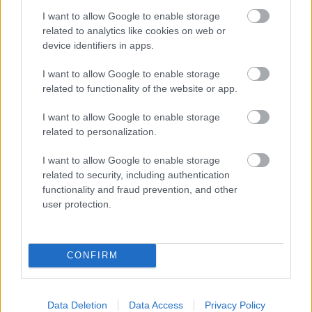
I want to allow Google to enable storage
related to analytics like cookies on web or
Kapcsolódó hírek
device identifiers in apps.
I want to allow Google to enable storage
JUAN MATA
related to functionality of the website or app.
I want to allow Google to enable storage
related to personalization.
MATA: CSAKIS KÖSZÖNETET
I want to allow Google to enable storage
TUDOK MONDANI
related to security, including authentication
functionality and fraud prevention, and other
user protection.
CONFIRM
MATA ÉRZELMES BÚCSÚJA
Data Deletion
Data Access
Privacy Policy