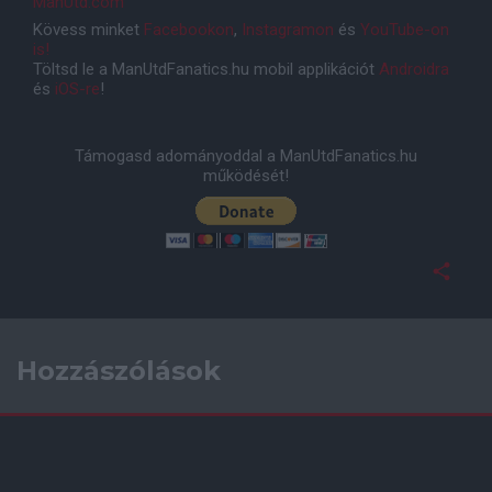
ManUtd.com
Kövess minket
Facebookon
,
Instagramon
és
YouTube-on
is!
Töltsd le a ManUtdFanatics.hu mobil applikációt
Androidra
és
iOS-re
!
Támogasd adományoddal a ManUtdFanatics.hu
működését!
Hozzászólások