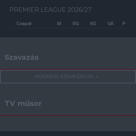
PREMIER LEAGUE 2026/27
Csapat
M
RG
KG
GK
P
Szavazás
KORÁBBI SZAVAZÁSOK
TV műsor