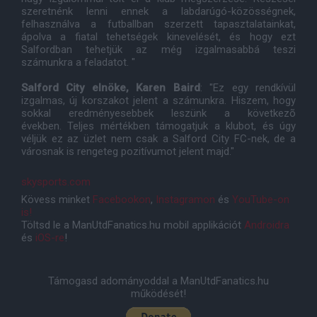
szeretnénk lenni ennek a labdarúgó-közösségnek,
felhasználva a futballban szerzett tapasztalatainkat,
ápolva a fiatal tehetségek kinevelését, és hogy ezt
Salfordban tehetjük az még izgalmasabbá teszi
számunkra a feladatot. "
Salford City elnöke, Karen Baird
: "Ez egy rendkívül
izgalmas, új korszakot jelent a számunkra. Hiszem, hogy
sokkal eredményesebbek leszünk a következõ
években. Teljes mértékben támogatjuk a klubot, és úgy
véljük ez az üzlet nem csak a Salford City FC-nek, de a
városnak is rengeteg pozitívumot jelent majd."
skysports.com
Kövess minket
Facebookon
,
Instagramon
és
YouTube-on
is!
Töltsd le a ManUtdFanatics.hu mobil applikációt
Androidra
és
iOS-re
!
Támogasd adományoddal a ManUtdFanatics.hu
működését!