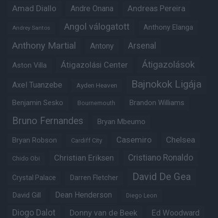
Amad Diallo
Andre Onana
Andreas Pereira
Angol válogatott
Anthony Elanga
Andrey Santos
Anthony Martial
Arsenal
Antony
Átigazolások
Átigazolási Center
Aston Villa
Bajnokok Ligája
Axel Tuanzebe
Ayden Heaven
Benjamin Sesko
Brandon Williams
Bournemouth
Bruno Fernandes
Bryan Mbeumo
Casemiro
Chelsea
Bryan Robson
Cardiff City
Christian Eriksen
Cristiano Ronaldo
Chido Obi
David De Gea
Crystal Palace
Darren Fletcher
Dean Henderson
David Gill
Diego Leon
Diogo Dalot
Donny van de Beek
Ed Woodward