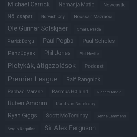
Michael Carrick
Nemanja Matic
Newcastle
Női csapat
Noussair Mazraoui
Norwich City
Ole Gunnar Solskjaer
Omar Berrada
Paul Pogba
Paul Scholes
Patrick Dorgu
Phil Jones
Pénzügyek
Phil Neville
Pletykák, átigazolások
Podcast
Premier League
Ralf Rangnick
Raphaël Varane
Rasmus Højlund
Richard Arnold
Ruben Amorim
Ruud van Nistelrooy
Ryan Giggs
Scott McTominay
Senne Lammens
Sir Alex Ferguson
Sergio Reguilon