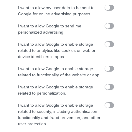
ELŐZŐ MÉRKŐZÉSEK
I want to allow my user data to be sent to
Google for online advertising purposes.
Támogatás
I want to allow Google to send me
personalized advertising.
Támogasd adományoddal
I want to allow Google to enable storage
a ManUtdFanatics.hu működését!
related to analytics like cookies on web or
device identifiers in apps.
I want to allow Google to enable storage
related to functionality of the website or app.
I want to allow Google to enable storage
Kapcsolódó hírek
related to personalization.
I want to allow Google to enable storage
EGYKORI JÁTÉKOSOK
related to security, including authentication
functionality and fraud prevention, and other
user protection.