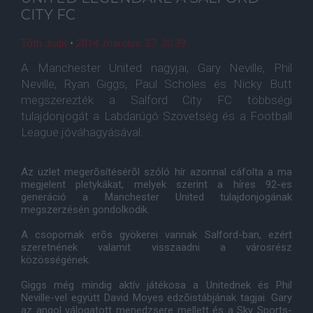
CITY FC
Tóth Judit
•
2014. március. 27. 20:39
A Manchester United nagyjai, Gary Neville, Phil
Neville, Ryan Giggs, Paul Scholes és Nicky Butt
megszerezték a Salford City FC többségi
tulajdonjogát a Labdarúgó Szövetség és a Football
League jóváhagyásával.
Az üzlet megerõsítésérõl szóló hír azonnal cáfolta a ma
megjelent pletykákat, melyek szerint a híres 92-es
generáció a Manchester United tulajdonjogának
megszerzésén gondolkodik.
A csopornak erõs gyökerei vannak Salford-ban, ezért
szeretnének valamit visszaadni a városrész
közösségének.
Giggs még mindig aktív játékosa a Unitednek és Phil
Neville-vel együtt David Moyes edzõistábjának tagjai. Gary
az angol válogatott menedzsere mellett és a Sky Sports-