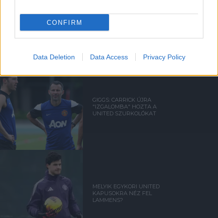
FRED ÜZENETE ANDREY
CONFIRM
SANTOSNAK
Data Deletion
Data Access
Privacy Policy
GIGGS: CARRICK ÚJRA
"IZGALOMBA" HOZTA A
UNITED SZURKOLÓKAT
MELYIK EGYKORI UNITED
KAPUSOKRA NÉZ FEL
LAMMENS?