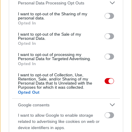
Please note that this website/app uses one or more Google
Personal Data Processing Opt Outs
services and may gather and store information including but
not limited to your visit or usage behaviour. You may click to
I want to opt-out of the Sharing of my
personal data.
grant or deny consent to Google and its third-party tags to
Meccs Center
Opted In
use your data for below specified purposes in below Google
consent section.
I want to opt-out of the Sale of my
Personal Data.
Opted In
Paris Saint-Germain
vs
Manchester United
I want to opt-out of processing my
Personal Data for Targeted Advertising.
Opted In
Felkészülési szezon 4. mérkőzés
Nya Ullevi, Göteborg
I want to opt-out of Collection, Use,
2026-08-08 17:00
Retention, Sale, and/or Sharing of my
Personal Data that Is Unrelated with the
Purposes for which it was collected.
2 nap 10 óra 37 perc 10 másodperc
Opted Out
Google consents
Leeds United
vs
Manchester United
2026-08-12 20:30
I want to allow Google to enable storage
AC Milan
vs
Manchester United
2026-08-15 18:00
related to advertising like cookies on web or
device identifiers in apps.