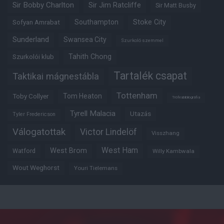
Sir Bobby Charlton
Sir Jim Ratcliffe
Sir Matt Busby
Southampton
Stoke City
Sofyan Amrabat
Sunderland
Swansea City
Szurkoló szemmel
Tahith Chong
Szurkolói klub
Tartalék csapat
Taktikai mágnestábla
Tottenham
Tom Heaton
Toby Collyer
Trófeabibliográfia
Tyrell Malacia
Utazás
Tyler Fredericson
Válogatottak
Victor Lindelöf
Visszhang
West Ham
West Brom
Watford
Willy Kambwala
Wout Weghorst
Youri Tielemans