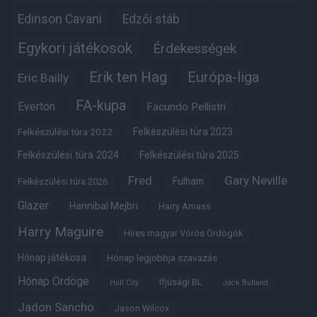
Edinson Cavani
Edzői stáb
Egykori játékosok
Érdekességek
Erik ten Hag
Európa-liga
Eric Bailly
FA-kupa
Everton
Facundo Pellistri
Felkészülési túra 2022
Felkészülési túra 2023
Felkészülési túra 2024
Felkészülési túra 2025
Fred
Gary Neville
Fulham
Felkészülési túra 2026
Glazer
Hannibal Mejbri
Harry Amass
Harry Maguire
Híres magyar Vörös Ördögök
Hónap játékosa
Hónap legjobbja szavazás
Hónap Ördöge
Ifjúsági BL
Hull City
Jack Butland
Jadon Sancho
Jason Wilcox