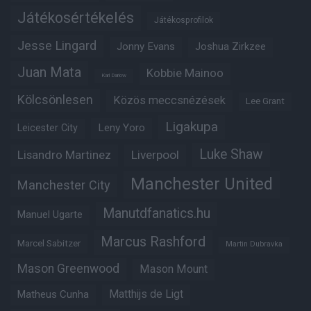
Játékosértékelés
Játékosprofilok
Jesse Lingard
Jonny Evans
Joshua Zirkzee
Juan Mata
Kobbie Mainoo
Karl Darlow
Kölcsönlesen
Közös meccsnézések
Lee Grant
Ligakupa
Leny Yoro
Leicester City
Luke Shaw
Lisandro Martinez
Liverpool
Manchester United
Manchester City
Manutdfanatics.hu
Manuel Ugarte
Marcus Rashford
Marcel Sabitzer
Martin Dubravka
Mason Greenwood
Mason Mount
Matheus Cunha
Matthijs de Ligt