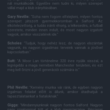
nál munkálkodik. Egyelõre nem tudni ki, milyen szerepet
vállal majd a klub irányításában.
Gary Neville:
"Soha nem fogom elfelejteni, milyen fontos
szerepet játszott gyermekkoromban a Salford. Az
elkötelezettség, a tudás iránti éhség, a lelkesedés, a futball
szeretete, minden innen indult, és most nagyon izgatott
vagyok, amikor visszatérek ide."
Scholes
: "Tudjuk, hogy nehéz lesz, de nagyon elszántak
vagyunk, és nagyon izgaslmas terveink vannak a jövõvel
kapcsolatban."
Butt:
"A Moor Lan történelme 320 évre nyúlik visszal, a
legrégebbi a maga nemében Manchester területen, és ezt
meg kell õrizni a jövõ generációi számára is."
Phil Neville:
"Kemény munka vár ránk, de egyben nagyon
izgalmas feladat elõtt is állunk, amikor átadhatjuk a
tapasztalatainkat a fiataloknak."
Giggs:
"Mindannyiunknak nagyon fontos Salford. Nagyon
nagy izgalommal tölt el a klub megszerzése. Részesei