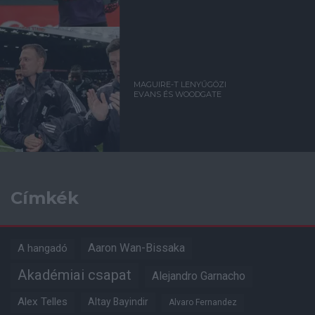
MAGUIRE-T LENYŰGÖZI
EVANS ÉS WOODGATE
Címkék
Aaron Wan-Bissaka
A hangadó
Akadémiai csapat
Alejandro Garnacho
Alex Telles
Altay Bayindir
Alvaro Fernandez