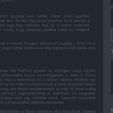
etett rajongók nem tudták, milyen érzés egyetlen
nak. Nos, Sir Alex távozását követõen õk is átestek a
több nagy klub átélhette már, de a United szurkolók
m csoda, hogy néhányan pánikba estek, és rendkívül
nak a helyzet. A logika valahol azt sugallja a 2013-14-es
angol futball óriása és a világ legnépszerûbb klubja nem
lmas Old Trafford gyepén ne totyogjon végig egy-két
b játékosokkal hozza összefüggésbe a sajtó a Vörös
es lesz a menedzser, és a nyáron valóban elkölthet egy
 és 200 millió font között szól a fáma. A legtöbb hiteles
összeg, ami Moyes rendelkezésére áll majd. A United a világ
r pénzügyi nagyhatalomnak is tekinthetõ és nyugodtan
rolása után, egy szélvihar szerû transzfer sorozattal
 a Chelsea által felállított rekordokat.
yeddöntõjében a Bayern München ellen készülõdik. Érdekes