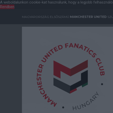
A weboldalunkon cookie-kat használunk, hogy a legjobb felhasználó
Rendben
MAGYARORSZÁG ELSŐSZÁMÚ
MANCHESTER UNITED
SZU