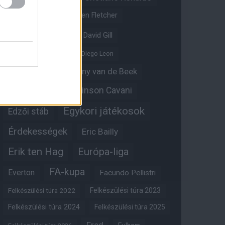
Crystal Palace
Darren Fletcher
David De Gea
David Gill
Dean Henderson
Diego Leon
Diogo Dalot
Donny van de Beek
Edinson Cavani
Ed Woodward
Egykori játékosok
Edzői stáb
Érdekességek
Eric Bailly
Erik ten Hag
Európa-liga
FA-kupa
Everton
Facundo Pellistri
Felkészülési túra 2022
Felkészülési túra 2023
Felkészülési túra 2024
Felkészülési túra 2025