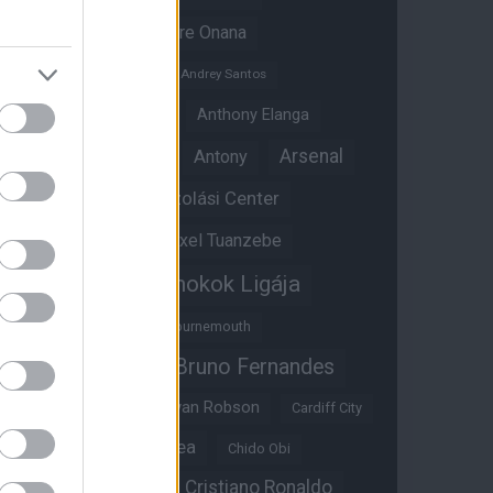
Amad Diallo
Andre Onana
Andreas Pereira
Andrey Santos
Angol válogatott
Anthony Elanga
Anthony Martial
Arsenal
Antony
Átigazolási Center
Aston Villa
Átigazolások
Axel Tuanzebe
Bajnokok Ligája
Ayden Heaven
Benjamin Sesko
Bournemouth
Bruno Fernandes
Brandon Williams
Bryan Mbeumo
Bryan Robson
Cardiff City
Casemiro
Chelsea
Chido Obi
Christian Eriksen
Cristiano Ronaldo