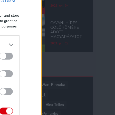
B’s List of
2021. okt. 04.
er and store
to grant or
CAVANI HÍRES
ed purposes
GÓLÖRÖMÉRE
ADOTT
MAGYARÁZATOT
2021. jan. 22.
Címkék
Aaron Wan-Bissaka
A hangadó
Akadémiai csapat
Alejandro Garnacho
Alex Telles
Altay Bayindir
Alvaro Fernandez