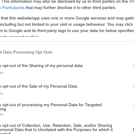
. This information may also be disclosed by us to third parties on the
IA
 jól kell elköltenie a rendelkezésére álló összeget, és az
Participants
that may further disclose it to other third parties.
r a következõ szezonban újra a csúcson lehet.
 that this website/app uses one or more Google services and may gath
ajnokok Ligájában? Semmi. Majd ott lesznek azután, meg
including but not limited to your visit or usage behaviour. You may click 
ogy anyagilag a padlóra kerülnek egy sikertelen szezont
 to Google and its third-party tags to use your data for below specifi
em hiszem. Glazerék szótárából úgy tûnik, hogy hiányzik
oskodni az esetleges bevételkiesés pótlásáról. Vagy az
ogle consent section.
ited szurkoló: a Liverpool visszaveszi a hatalmat? Nos
sebb a City vagy a Chelsea idén a koronára, de ha ne adj'
l Data Processing Opt Outs
United mögött állnának a sorban.
ny évben hatalmas csaták várhatóak az élen és bármi
o opt-out of the Sharing of my personal data.
Hatalmas izgalmak, óriási tragédiák, mérhetetlen dicsõség
In
ékolható.
o opt-out of the Sale of my Personal Data.
In
ube-on is!
droidra
és
iOS-re
!
to opt-out of processing my Personal Data for Targeted
ing.
In
ManUtdFanatics.hu működését!
o opt-out of Collection, Use, Retention, Sale, and/or Sharing
ersonal Data that Is Unrelated with the Purposes for which it
lected.