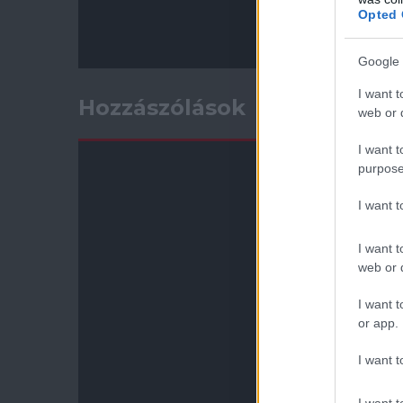
Opted 
Google 
I want t
Hozzászólások
web or d
I want t
purpose
I want 
I want t
web or d
I want t
or app.
I want t
I want t