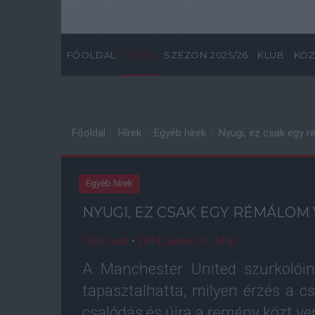
FŐOLDAL
HÍREK
SZEZON 2025/26
KLUB
KÖZ
Főoldal
Hírek
Egyéb hírek
Nyugi, ez csak egy r
Egyéb hírek
NYUGI, EZ CSAK EGY RÉMÁLOM 
Tóth Judit
•
2014. április. 01. 04:47
A Manchester United szurkolóin
tapasztalhatta, milyen érzés a c
csalódás és újra a remény közt ve