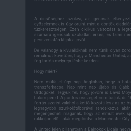
A dicsõséghez szokva, az igencsak elkényezt
gyõzelemnek is úgy örülni, mint a döntõk diadalá
tûzkeresztségen. Ezen ciklikus változást a leg
számára igencsak szokatlan érzés, és talán ne
pesszimistán látják a jövõt.
De valahogy a kívülállóknak nem tûnik olyan zord
rémálmot követõen, hogy a Manchester United, az 
fog tartós mélyrepülésbe kezdeni.
Hogy miért?
Nem múlik el úgy nap Angliában, hogy a hata
transzferkacsa. Nap mint nap újabb és újab
Ördögöket. Tegyük fel, hogy jövõre is David Moy
halom pénzt. A pontos összeget nem tudjuk, de 100
forrás szerint valahol a kettõ közötti lesz az az 
legnagyobb szurkolótáborával rendelkezve aká
megengedheti magának, hogy az elmúlt évek spó
rukkoljon elõ - akár megdöntve a Manchester City és
A United jelen pillanatban a Bajnokok Ligája neg