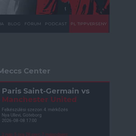
IA
BLOG
FÓRUM
PODCAST
PL TIPPVERSENY
Meccs Center
Paris Saint-Germain
vs
Manchester United
Felkészülési szezon 4. mérkőzés
Nya Ullevi, Göteborg
2026-08-08 17:00
2 nap 5 óra 28 perc 5 másodperc