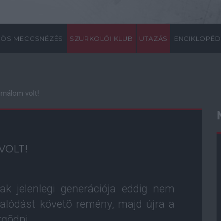
ÖS MECCSNÉZÉS
SZURKOLÓI KLUB
UTAZÁS
ENCIKLOPÉD
émálom volt!
VOLT!
ak jelenlegi generációja eddig nem
salódást követõ remény, majd újra a
rgõdni.