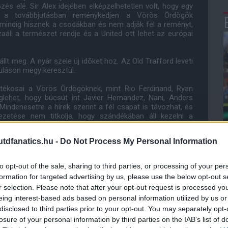
és elé. Sir Alex idejében elképzelhetetlen volt, hogy egy
 a továbbjutásban reménykedjen a Vörös Ördögök
mindig hisznek a csodákban és nem adják fel a reményt,
áll a természet rendje és a United ott lehet az európai
llt meg. A nyár szele új idõket hoz. Az Old Trafford leveti
kuláson megy keresztül.
tékosai a Vörös Ördögöknek, mint Rio Ferdinand, Ryan
glehet, hogy búcsút int Javier Hernandez, Nani, Anders
indenesetre a hírek szerint a fél csapat is távozhat, és
ezetése nem titkolja, hogy szándékában áll kezelni a
tartozik csaknem a teljes védelmi vonal, a középpálya
dfanatics.hu -
Do Not Process My Personal Information
rantálja a sikert, de az biztos, hogy sokat segít a célok
összegeket és magas béreket fizetni. A pénz a siker
to opt-out of the sale, sharing to third parties, or processing of your per
 Moyes a nyáron képes lesz jól beolajozni a gépezetet.
formation for targeted advertising by us, please use the below opt-out s
sábító, mint Sir Alex idejében volt. Én ebben nem hiszek.
r selection. Please note that after your opt-out request is processed y
an édes lesz a sikerre éhes játékosok számára. Ezen felül
eing interest-based ads based on personal information utilized by us or
évek során az ügynökök és közvetítõk hálózatával, és nem
rûbb klub a világon. Mi más is doppingolhat jobban egy
disclosed to third parties prior to your opt-out. You may separately opt-
losure of your personal information by third parties on the IAB’s list of