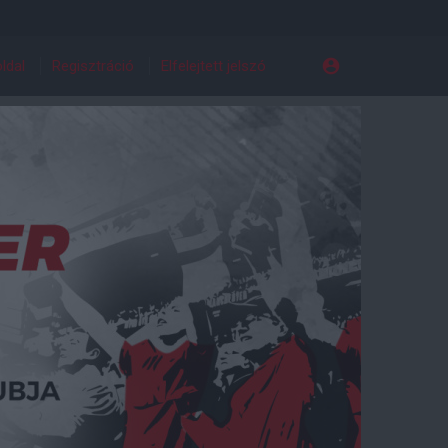
ldal
Regisztráció
Elfelejtett jelszó