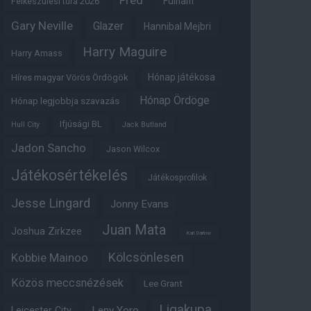
Fred
Fulham
Felkészülési túra 2026
Gary Neville
Glazer
Hannibal Mejbri
Harry Maguire
Harry Amass
Hónap játékosa
Híres magyar Vörös Ördögök
Hónap Ördöge
Hónap legjobbja szavazás
Ifjúsági BL
Hull City
Jack Butland
Jadon Sancho
Jason Wilcox
Játékosértékelés
Játékosprofilok
Jesse Lingard
Jonny Evans
Juan Mata
Joshua Zirkzee
Karl Darlow
Kölcsönlesen
Kobbie Mainoo
Közös meccsnézések
Lee Grant
Ligakupa
Leny Yoro
Leicester City