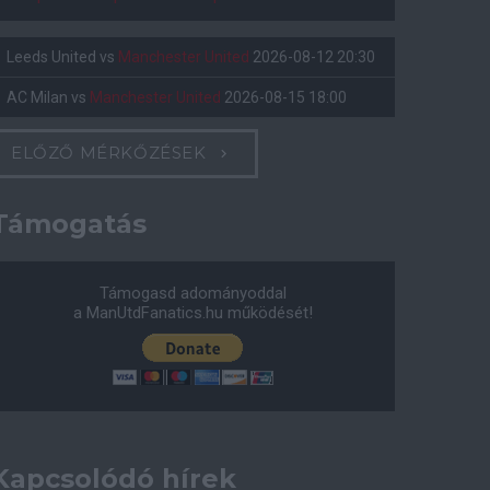
Leeds United
vs
Manchester United
2026-08-12 20:30
AC Milan
vs
Manchester United
2026-08-15 18:00
ELŐZŐ MÉRKŐZÉSEK
Támogatás
Támogasd adományoddal
a ManUtdFanatics.hu működését!
Kapcsolódó hírek