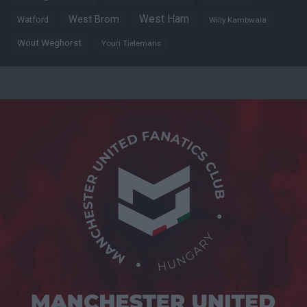
West Ham
West Brom
Watford
Willy Kambwala
Wout Weghorst
Youri Tielemans