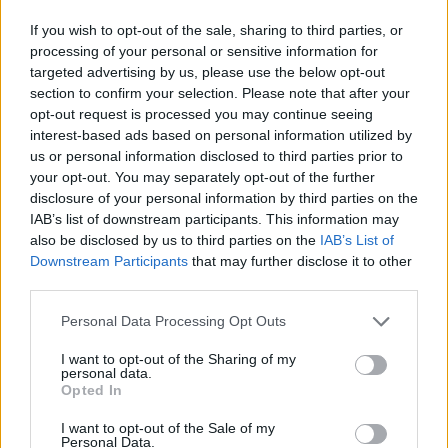
If you wish to opt-out of the sale, sharing to third parties, or
processing of your personal or sensitive information for
targeted advertising by us, please use the below opt-out
section to confirm your selection. Please note that after your
opt-out request is processed you may continue seeing
interest-based ads based on personal information utilized by
us or personal information disclosed to third parties prior to
your opt-out. You may separately opt-out of the further
disclosure of your personal information by third parties on the
IAB’s list of downstream participants. This information may
also be disclosed by us to third parties on the
IAB’s List of
Meccs Center
Downstream Participants
that may further disclose it to other
third parties.
Please note that this website/app uses one or more Google
Personal Data Processing Opt Outs
Paris Saint-Germain
vs
services and may gather and store information including but
not limited to your visit or usage behaviour. You may click to
I want to opt-out of the Sharing of my
Manchester United
personal data.
grant or deny consent to Google and its third-party tags to
Opted In
use your data for below specified purposes in below Google
Felkészülési szezon 4. mérkőzés
Nya Ullevi, Göteborg
consent section.
I want to opt-out of the Sale of my
2026-08-08 17:00
Personal Data.