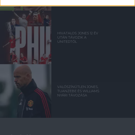
HIVATALOS: JONES 12 ÉV
UTÁN TÁVOZIK A
UNITEDTŐL
VALÓSZÍNŰTLEN JONES,
TUANZEBE ÉS WILLIAMS
NYÁRI TÁVOZÁSA