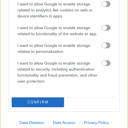
I want to allow Google to enable storage
related to analytics like cookies on web or
Kapcsolódó hírek
device identifiers in apps.
I want to allow Google to enable storage
PHIL JONES
related to functionality of the website or app.
I want to allow Google to enable storage
related to personalization.
TEN HAG ÜZENETE JONES-
I want to allow Google to enable storage
NAK
related to security, including authentication
functionality and fraud prevention, and other
user protection.
CONFIRM
PHIL JONES NYÍLT LEVELE A
UNITED SZURKOLÓKNAK
Data Deletion
Data Access
Privacy Policy