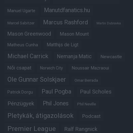
Manutdfanatics.hu
Manuel Ugarte
Marcus Rashford
Marcel Sabitzer
Martin Dubravka
Mason Greenwood
Mason Mount
Matheus Cunha
Matthijs de Ligt
Michael Carrick
Nemanja Matic
Newcastle
Női csapat
Noussair Mazraoui
Norwich City
Ole Gunnar Solskjaer
Omar Berrada
Paul Pogba
Paul Scholes
Patrick Dorgu
Phil Jones
Pénzügyek
Phil Neville
Pletykák, átigazolások
Podcast
Premier League
Ralf Rangnick