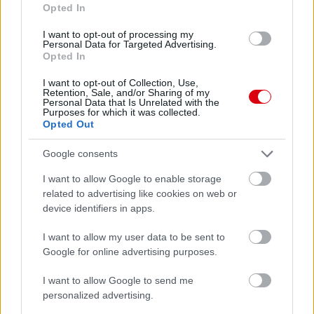
Opted In
0 nap 9 óra 9 perc 9 másodperc
I want to opt-out of processing my
Personal Data for Targeted Advertising.
Opted In
Leeds United
vs
Manchester United
2026-08-12 20:30
I want to opt-out of Collection, Use,
AC Milan
vs
Manchester United
2026-08-15 18:00
Retention, Sale, and/or Sharing of my
Personal Data that Is Unrelated with the
Purposes for which it was collected.
Opted Out
ELŐZŐ MÉRKŐZÉSEK
Google consents
Támogatás
I want to allow Google to enable storage
related to advertising like cookies on web or
device identifiers in apps.
Támogasd adományoddal
a ManUtdFanatics.hu működését!
I want to allow my user data to be sent to
Google for online advertising purposes.
I want to allow Google to send me
personalized advertising.