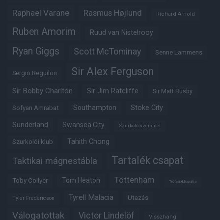
Raphaël Varane
Rasmus Højlund
Richard Arnold
Ruben Amorim
Ruud van Nistelrooy
Ryan Giggs
Scott McTominay
Senne Lammens
Sir Alex Ferguson
Sergio Reguilon
Sir Bobby Charlton
Sir Jim Ratcliffe
Sir Matt Busby
Southampton
Stoke City
Sofyan Amrabat
Sunderland
Swansea City
Szurkoló szemmel
Tahith Chong
Szurkolói klub
Tartalék csapat
Taktikai mágnestábla
Tottenham
Tom Heaton
Toby Collyer
Trófeabibliográfia
Tyrell Malacia
Utazás
Tyler Fredericson
Válogatottak
Victor Lindelöf
Visszhang