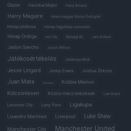
Glazer
Hannibal Mejbri
Harry Amass
Harry Maguire
Híres magyar Vörös Ördögök
Hónap játékosa
Hónap legjobbja szavazás
Hónap Ördöge
Ifjúsági BL
Hull City
Jack Butland
Jadon Sancho
Jason Wilcox
Játékosértékelés
Játékosprofilok
Jesse Lingard
Jonny Evans
Joshua Zirkzee
Juan Mata
Kobbie Mainoo
Karl Darlow
Kölcsönlesen
Közös meccsnézések
Lee Grant
Ligakupa
Leny Yoro
Leicester City
Luke Shaw
Lisandro Martinez
Liverpool
Manchester United
Manchester City