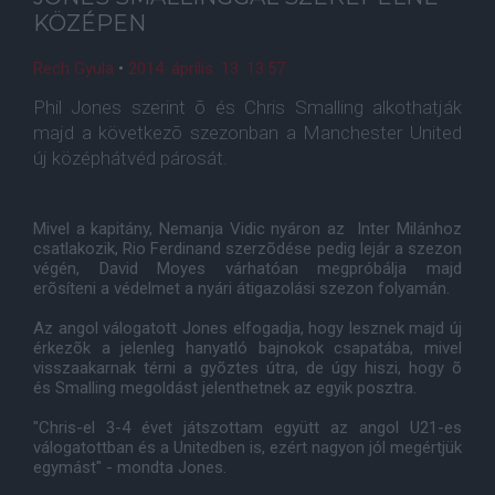
KÖZÉPEN
Rech Gyula
•
2014. április. 13. 13:57
Phil Jones szerint õ és Chris Smalling alkothatják
majd a következõ szezonban a Manchester United
új középhátvéd párosát.
Mivel a kapitány, Nemanja Vidic nyáron az Inter Milánhoz
csatlakozik, Rio Ferdinand szerzõdése pedig lejár a szezon
végén, David Moyes várhatóan megpróbálja majd
erõsíteni a védelmet a nyári átigazolási szezon folyamán.
Az angol válogatott Jones elfogadja, hogy lesznek majd új
érkezõk a jelenleg hanyatló bajnokok csapatába, mivel
visszaakarnak térni a gyõztes útra, de úgy hiszi, hogy õ
és Smalling megoldást jelenthetnek az egyik posztra.
"Chris-el 3-4 évet játszottam együtt az angol U21-es
válogatottban és a Unitedben is, ezért nagyon jól megértjük
egymást" - mondta Jones.