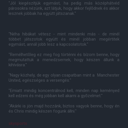
"Jól kiegészítjük egymást, ha pedig más középhátvéd
párosokra nézünk, azt látjuk, hogy akkor fejlõdnek és akkor
lesznek jobbak ha együtt játszanak."
"Néha hibákat vétesz - mint mindenki más - de minél
többet játszotok együtt és minél jobban megértitek
egymást, annál jobb lesz a kapcsolatotok."
"Remélhetõleg ez meg fog történni és bízom benne, hogy
megmutattuk a menedzsernek, hogy készen állunk a
kihívásra."
"Nagy közhely, de egy olyan csapatban mint a Manchester
United, egészséges a versengés."
"Emiatt mindig koncentrálnod kell, minden nap keményed
kell edzeni és még jobban kell akarni a gyõzelmet."
"Akárki is jön majd hozzánk, biztos vagyok benne, hogy én
és Chris mindig készen fogunk állni."
skysports