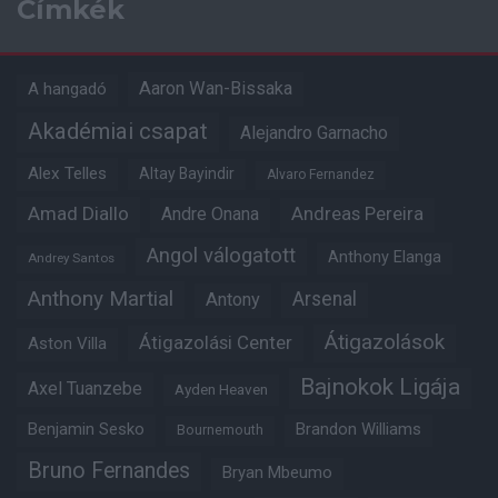
Címkék
Aaron Wan-Bissaka
A hangadó
Akadémiai csapat
Alejandro Garnacho
Alex Telles
Altay Bayindir
Alvaro Fernandez
Amad Diallo
Andre Onana
Andreas Pereira
Angol válogatott
Anthony Elanga
Andrey Santos
Anthony Martial
Arsenal
Antony
Átigazolások
Átigazolási Center
Aston Villa
Bajnokok Ligája
Axel Tuanzebe
Ayden Heaven
Benjamin Sesko
Brandon Williams
Bournemouth
Bruno Fernandes
Bryan Mbeumo