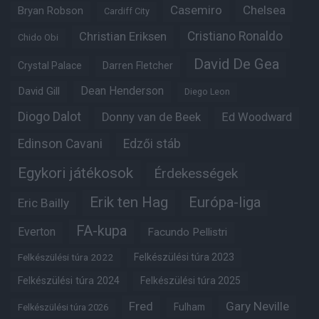
Casemiro
Chelsea
Bryan Robson
Cardiff City
Christian Eriksen
Cristiano Ronaldo
Chido Obi
David De Gea
Crystal Palace
Darren Fletcher
Dean Henderson
David Gill
Diego Leon
Diogo Dalot
Donny van de Beek
Ed Woodward
Edinson Cavani
Edzői stáb
Egykori játékosok
Érdekességek
Erik ten Hag
Európa-liga
Eric Bailly
FA-kupa
Everton
Facundo Pellistri
Felkészülési túra 2022
Felkészülési túra 2023
Felkészülési túra 2024
Felkészülési túra 2025
Fred
Gary Neville
Fulham
Felkészülési túra 2026