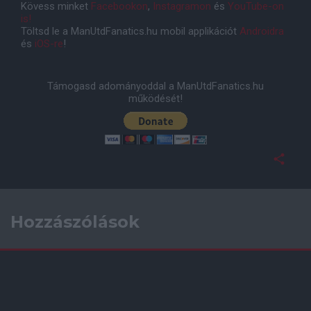
Kövess minket
Facebookon
,
Instagramon
és
YouTube-on
is!
Töltsd le a ManUtdFanatics.hu mobil applikációt
Androidra
és
iOS-re
!
Támogasd adományoddal a ManUtdFanatics.hu
működését!
Hozzászólások