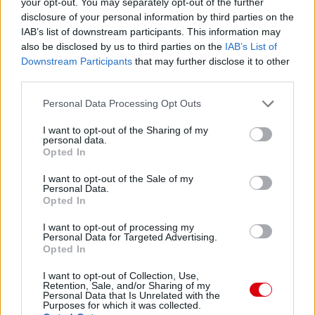
your opt-out. You may separately opt-out of the further
disclosure of your personal information by third parties on the
IAB’s list of downstream participants. This information may
also be disclosed by us to third parties on the
IAB’s List of
Downstream Participants
that may further disclose it to other
third parties.
Please note that this website/app uses one or more Google
Personal Data Processing Opt Outs
services and may gather and store information including but
not limited to your visit or usage behaviour. You may click to
I want to opt-out of the Sharing of my
personal data.
grant or deny consent to Google and its third-party tags to
Opted In
use your data for below specified purposes in below Google
consent section.
I want to opt-out of the Sale of my
Personal Data.
Opted In
I want to opt-out of processing my
Personal Data for Targeted Advertising.
Meccs Center
Opted In
I want to opt-out of Collection, Use,
Retention, Sale, and/or Sharing of my
Personal Data that Is Unrelated with the
Paris Saint-Germain
vs
Purposes for which it was collected.