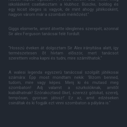
iskolásként csatlakoztam a klubhoz. Büszke, boldog és
egy kicsit ideges is vagyok, de mint ahogy játékosként,
nagyon várom már a szombati mérkõzést."
Giggs elismerte, amint átvette ideiglenes szerepét, azonnal
Sir alex Ferguson tanácsai felé fordult.
"Hosszú éveken át dolgoztam Sir Alex irányítása alatt, így
természetesen õt hívtam elõször, mert tanácsot
szerettem volna kapni és tudni, mire számíthatok."
A walesi legenda egyszerû tanáccsal szolgált játékosai
számára: Épp most mondtam nekik: 'Bízom benned,
tudom, mire vagy képes. Menj ki és mutasd meg
szombaton! Adj valamit a szurkolóknak, amitõl
kiabálhatnak! Szórakoztasd õket, szerezz gólokat, szerelj,
tempósan, gyorsan játssz!' Ez az, amit edzéseken
csináltak és ki fogják ezt vinni szombaton a pályára is."