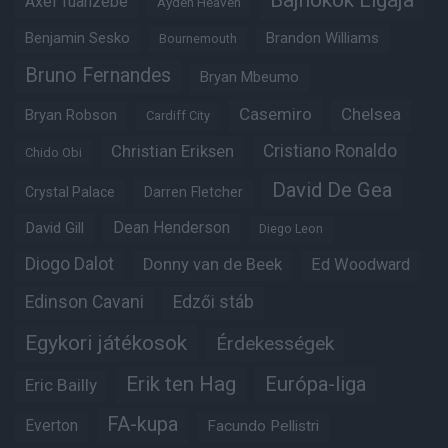
Bajnokok Ligája
Axel Tuanzebe
Ayden Heaven
Benjamin Sesko
Brandon Williams
Bournemouth
Bruno Fernandes
Bryan Mbeumo
Casemiro
Chelsea
Bryan Robson
Cardiff City
Christian Eriksen
Cristiano Ronaldo
Chido Obi
David De Gea
Crystal Palace
Darren Fletcher
Dean Henderson
David Gill
Diego Leon
Diogo Dalot
Donny van de Beek
Ed Woodward
Edinson Cavani
Edzői stáb
Egykori játékosok
Érdekességek
Erik ten Hag
Európa-liga
Eric Bailly
FA-kupa
Everton
Facundo Pellistri