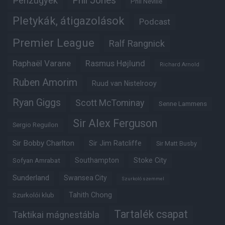
Phil Jones
Pénzügyek
Phil Neville
Pletykák, átigazolások
Podcast
Premier League
Ralf Rangnick
Raphaël Varane
Rasmus Højlund
Richard Arnold
Ruben Amorim
Ruud van Nistelrooy
Ryan Giggs
Scott McTominay
Senne Lammens
Sir Alex Ferguson
Sergio Reguilon
Sir Bobby Charlton
Sir Jim Ratcliffe
Sir Matt Busby
Southampton
Stoke City
Sofyan Amrabat
Sunderland
Swansea City
Szurkoló szemmel
Tahith Chong
Szurkolói klub
Tartalék csapat
Taktikai mágnestábla