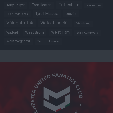
Tottenham
Tom Heaton
Toby Collyer
Trófeabibliográfia
Tyrell Malacia
Utazás
Tyler Fredericson
Válogatottak
Victor Lindelöf
Visszhang
West Ham
West Brom
Watford
Willy Kambwala
Wout Weghorst
Youri Tielemans