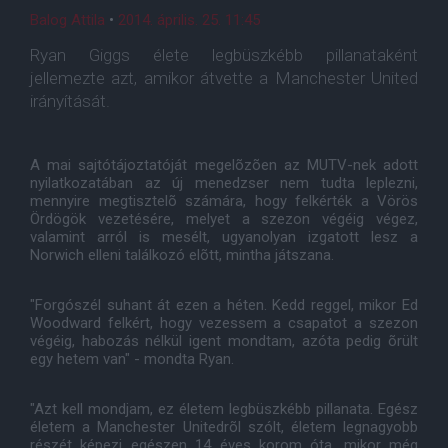
Balog Attila
•
2014. április. 25. 11:45
Ryan Giggs élete legbüszkébb pillanataként
jellemezte azt, amikor átvette a Manchester United
irányítását.
A mai sajtótájoztatóját megelõzõen az MUTV-nek adott
nyilatkozatában az új menedzser nem tudta leplezni,
mennyire megtisztelõ számára, hogy felkérték a Vörös
Ördögök vezetésére, melyet a szezon végéig végez,
valamint arról is mesélt, ugyanolyan izgatott lesz a
Norwich elleni találkozó elõtt, mintha játszana.
"Forgószél suhant át ezen a héten. Kedd reggel, mikor Ed
Woodward felkért, hogy vezessem a csapatot a szezon
végéig, habozás nélkül igent mondtam, azóta pedig õrült
egy hetem van" - mondta Ryan.
"Azt kell mondjam, ez életem legbüszkébb pillanata. Egész
életem a Manchester Unitedrõl szólt, életem legnagyobb
részét képezi egészen 14 éves korom óta, mikor még