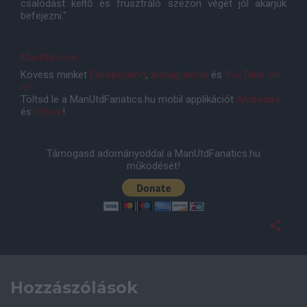
csalódást keltõ és frusztráló szezon végét jól akarjuk
befejezni."
ManUtd.com
Kövess minket
Facebookon
,
Instagramon
és
YouTube-on
is!
Töltsd le a ManUtdFanatics.hu mobil applikációt
Androidra
és
iOS-re
!
Támogasd adományoddal a ManUtdFanatics.hu
működését!
Hozzászólások