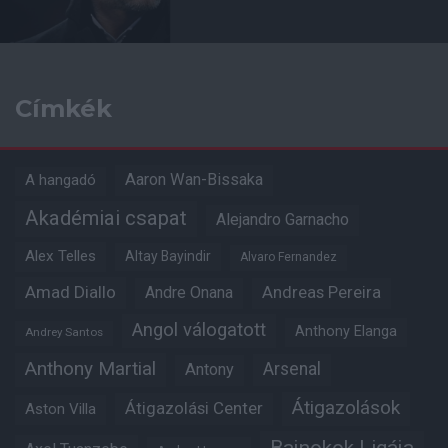
Címkék
Aaron Wan-Bissaka
A hangadó
Akadémiai csapat
Alejandro Garnacho
Alex Telles
Altay Bayindir
Alvaro Fernandez
Amad Diallo
Andre Onana
Andreas Pereira
Angol válogatott
Anthony Elanga
Andrey Santos
Anthony Martial
Arsenal
Antony
Átigazolások
Átigazolási Center
Aston Villa