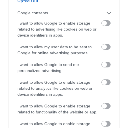
Opted Out
Manchester United
Google consents
Felkészülési szezon 4. mérkőzés
Nya Ullevi, Göteborg
I want to allow Google to enable storage
2026-08-08 17:00
related to advertising like cookies on web or
device identifiers in apps.
0 nap 22 óra 49 perc 8 másodperc
I want to allow my user data to be sent to
Google for online advertising purposes.
Leeds United
vs
Manchester United
2026-08-12 20:30
I want to allow Google to send me
AC Milan
vs
Manchester United
2026-08-15 18:00
personalized advertising.
ELŐZŐ MÉRKŐZÉSEK
I want to allow Google to enable storage
related to analytics like cookies on web or
device identifiers in apps.
Támogatás
I want to allow Google to enable storage
related to functionality of the website or app.
Támogasd adományoddal
I want to allow Google to enable storage
a ManUtdFanatics.hu működését!