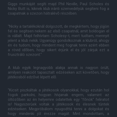
Giggs munkáját segíti majd Phil Neville, Paul Scholes és
Nicky Butt is, kiknek klub iránti szenvedélyük segíteni fog a
csapatnak a szezon hátralévõ részében.
"Nicky a tartalékoknál dolgozott, de megkértem, hogy jöjjön
fel és segítsen nekem az elsõ csapatnál, amit boldogan el
is vállalt. Majd felhívtam Scholesy-t, mert tudtam, mennyit
jelent a klub nekik. Ugyanúgy gondolkoznak a klubról, ahogy
én és tudom, hogy mindent meg fognak tenni azért ebben
a rövid idõben, hogy sikert érjünk el és jól zárjuk ezt a
frusztráló szezont."
A klub egyik legnagyobb alakja annak is nagyon örült,
amilyen reakciót tapasztalt edzéseken azt követõen, hogy
játékosból edzõvé lépett elõ.
"Kicsit piszkáltak a játékosok olyanokkal, hogy ezután hol
fogok parkolni, hogyan hívjanak engem, valamint az
öltözõben az én helyemre odatettek egy "fõnök" feliratot
is! Nagyszerûek voltak a játékosok és élesnek tûntek
edzéseken. Megpróbálom nyugodttá tenni a dolgokat és
hogy mindenki jól érezze magát. Mint mondottam, a