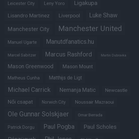
Ligakupa
Leny Yoro
Leicester City
Luke Shaw
Lisandro Martinez
Liverpool
Manchester United
Manchester City
Manutdfanatics.hu
Manuel Ugarte
Marcus Rashford
Marcel Sabitzer
Martin Dubravka
Mason Greenwood
Mason Mount
Matheus Cunha
Matthijs de Ligt
Michael Carrick
Nemanja Matic
Newcastle
Női csapat
Noussair Mazraoui
Norwich City
Ole Gunnar Solskjaer
Omar Berrada
Paul Pogba
Paul Scholes
Patrick Dorgu