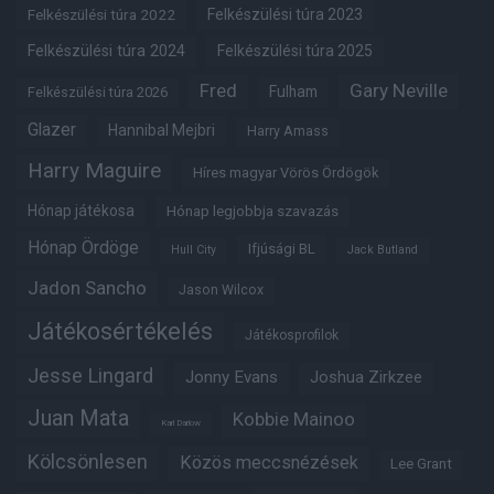
Felkészülési túra 2022
Felkészülési túra 2023
Felkészülési túra 2024
Felkészülési túra 2025
Fred
Gary Neville
Fulham
Felkészülési túra 2026
Glazer
Hannibal Mejbri
Harry Amass
Harry Maguire
Híres magyar Vörös Ördögök
Hónap játékosa
Hónap legjobbja szavazás
Hónap Ördöge
Ifjúsági BL
Hull City
Jack Butland
Jadon Sancho
Jason Wilcox
Játékosértékelés
Játékosprofilok
Jesse Lingard
Jonny Evans
Joshua Zirkzee
Juan Mata
Kobbie Mainoo
Karl Darlow
Kölcsönlesen
Közös meccsnézések
Lee Grant