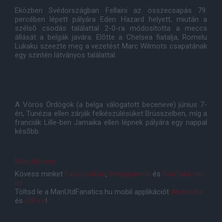
Eközben Svédországban Fellaini az összecsapás 79.
percében lépett pályára Eden Hazard helyett, miután a
szélsõ csodás találattal 2-0-ra módosította a meccs
állását a belgák javára. Elõtte a Chelsea fiatalja, Romelu
Lukaku szeezte meg a vezetést Marc Wilmots csapatának
egy szintén látványos találattal.
A Vörös Ördögök (a belga válogatott beceneve) június 7-
én, Tunézia ellen zárják felkészülésüket Brüsszelben, míg a
franciák Lille-ben Jamaika ellen lépnek pályára egy nappal
késõbb.
ManUtd.com
Kövess minket
Facebookon
,
Instagramon
és
YouTube-on
is!
Töltsd le a ManUtdFanatics.hu mobil applikációt
Androidra
és
iOS-re
!