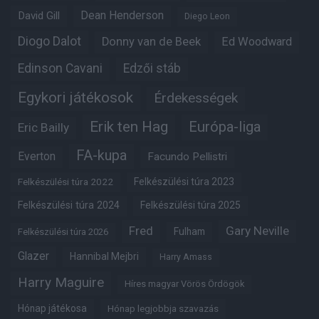
Dean Henderson
David Gill
Diego Leon
Diogo Dalot
Donny van de Beek
Ed Woodward
Edinson Cavani
Edzői stáb
Egykori játékosok
Érdekességek
Erik ten Hag
Európa-liga
Eric Bailly
FA-kupa
Everton
Facundo Pellistri
Felkészülési túra 2022
Felkészülési túra 2023
Felkészülési túra 2024
Felkészülési túra 2025
Fred
Gary Neville
Fulham
Felkészülési túra 2026
Glazer
Hannibal Mejbri
Harry Amass
Harry Maguire
Híres magyar Vörös Ördögök
Hónap játékosa
Hónap legjobbja szavazás