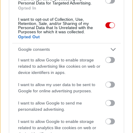
Personal Data for Targeted Advertising.
AC Milan
vs
Manchester United
2026-08-15 18:00
Opted In
I want to opt-out of Collection, Use,
ELŐZŐ MÉRKŐZÉSEK
Retention, Sale, and/or Sharing of my
Personal Data that Is Unrelated with the
Purposes for which it was collected.
Opted Out
Támogatás
Google consents
I want to allow Google to enable storage
Támogasd adományoddal
related to advertising like cookies on web or
a ManUtdFanatics.hu működését!
device identifiers in apps.
I want to allow my user data to be sent to
Google for online advertising purposes.
I want to allow Google to send me
personalized advertising.
Kapcsolódó hírek
I want to allow Google to enable storage
related to analytics like cookies on web or