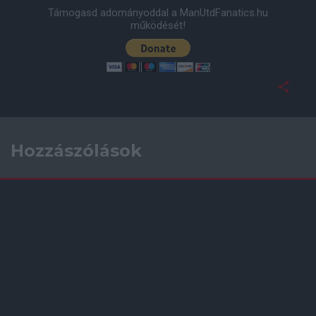
Támogasd adományoddal a ManUtdFanatics.hu
működését!
Hozzászólások