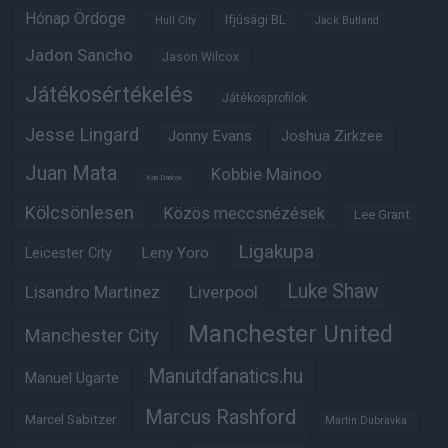
Hónap Ördöge
Ifjúsági BL
Hull City
Jack Butland
Jadon Sancho
Jason Wilcox
Játékosértékelés
Játékosprofilok
Jesse Lingard
Jonny Evans
Joshua Zirkzee
Juan Mata
Kobbie Mainoo
Karl Darlow
Kölcsönlesen
Közös meccsnézések
Lee Grant
Ligakupa
Leny Yoro
Leicester City
Luke Shaw
Lisandro Martinez
Liverpool
Manchester United
Manchester City
Manutdfanatics.hu
Manuel Ugarte
Marcus Rashford
Marcel Sabitzer
Martin Dubravka