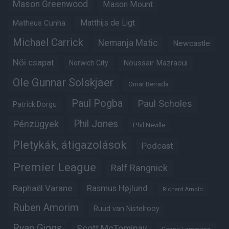
Mason Greenwood
Mason Mount
Matheus Cunha
Matthijs de Ligt
Michael Carrick
Nemanja Matic
Newcastle
Női csapat
Noussair Mazraoui
Norwich City
Ole Gunnar Solskjaer
Omar Berrada
Paul Pogba
Paul Scholes
Patrick Dorgu
Phil Jones
Pénzügyek
Phil Neville
Pletykák, átigazolások
Podcast
Premier League
Ralf Rangnick
Raphaël Varane
Rasmus Højlund
Richard Arnold
Ruben Amorim
Ruud van Nistelrooy
Ryan Giggs
Scott McTominay