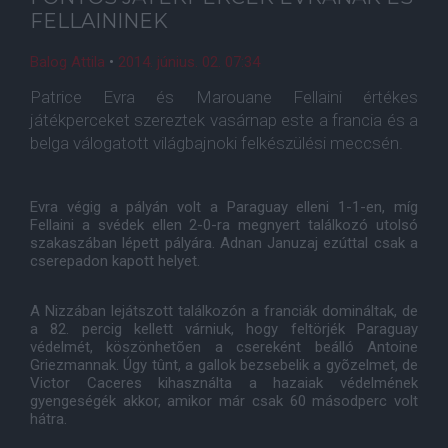
FELLAININEK
Balog Attila
•
2014. június. 02. 07:34
Patrice Evra és Marouane Fellaini értékes
játékperceket szereztek vasárnap este a francia és a
belga válogatott világbajnoki felkészülési meccsén.
Evra végig a pályán volt a Paraguay elleni 1-1-en, míg
Fellaini a svédek ellen 2-0-ra megnyert találkozó utolsó
szakaszában lépett pályára. Adnan Januzaj ezúttal csak a
cserepadon kapott helyet.
A Nizzában lejátszott találkozón a franciák domináltak, de
a 82. percig kellett várniuk, hogy feltörjék Paraguay
védelmét, köszönhetõen a csereként beálló Antoine
Griezmannak. Úgy tûnt, a gallok bezsebelik a gyõzelmet, de
Victor Caceres kihasználta a hazaiak védelmének
gyengeségék akkor, amikor már csak 60 másodperc volt
hátra.