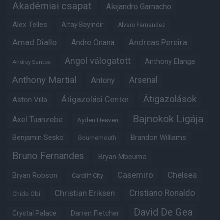
Akadémiai csapat
Alejandro Garnacho
Alex Telles
Altay Bayindir
Alvaro Fernandez
Amad Diallo
Andre Onana
Andreas Pereira
Angol válogatott
Anthony Elanga
Andrey Santos
Anthony Martial
Arsenal
Antony
Átigazolások
Átigazolási Center
Aston Villa
Bajnokok Ligája
Axel Tuanzebe
Ayden Heaven
Benjamin Sesko
Brandon Williams
Bournemouth
Bruno Fernandes
Bryan Mbeumo
Casemiro
Chelsea
Bryan Robson
Cardiff City
Christian Eriksen
Cristiano Ronaldo
Chido Obi
David De Gea
Crystal Palace
Darren Fletcher