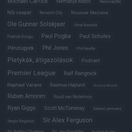
Michael Carrick
Nemanja Matic
Newcastle
Női csapat
Noussair Mazraoui
Norwich City
Ole Gunnar Solskjaer
Omar Berrada
Paul Pogba
Paul Scholes
Patrick Dorgu
Phil Jones
Pénzügyek
Phil Neville
Pletykák, átigazolások
Podcast
Premier League
Ralf Rangnick
Raphaël Varane
Rasmus Højlund
Richard Arnold
Ruben Amorim
Ruud van Nistelrooy
Ryan Giggs
Scott McTominay
Senne Lammens
Sir Alex Ferguson
Sergio Reguilon
Sir Bobby Charlton
Sir Jim Ratcliffe
Sir Matt Busby