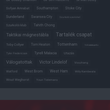
Southampton
Stoke City
Sofyan Amrabat
Sunderland
Swansea City
Szurkoló szemmel
Tahith Chong
Szurkolói klub
Tartalék csapat
Taktikai mágnestábla
Tottenham
Tom Heaton
Toby Collyer
Trófeabibliográfia
Tyrell Malacia
Utazás
Tyler Fredericson
Válogatottak
Victor Lindelöf
Visszhang
West Ham
West Brom
Watford
Willy Kambwala
Wout Weghorst
Youri Tielemans