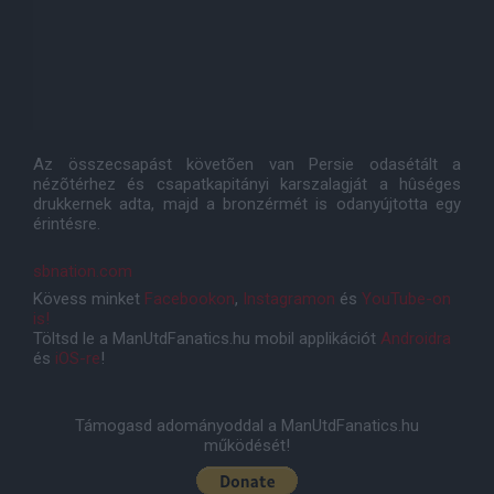
Az összecsapást követõen van Persie odasétált a
nézõtérhez és csapatkapitányi karszalagját a hûséges
drukkernek adta, majd a bronzérmét is odanyújtotta egy
érintésre.
sbnation.com
Kövess minket
Facebookon
,
Instagramon
és
YouTube-on
is!
Töltsd le a ManUtdFanatics.hu mobil applikációt
Androidra
és
iOS-re
!
Támogasd adományoddal a ManUtdFanatics.hu
működését!