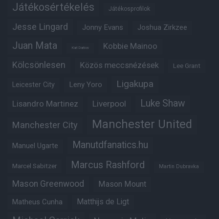
Játékosértékelés
Játékosprofilok
Jesse Lingard
Jonny Evans
Joshua Zirkzee
Juan Mata
Kobbie Mainoo
Karl Darlow
Kölcsönlesen
Közös meccsnézések
Lee Grant
Ligakupa
Leny Yoro
Leicester City
Luke Shaw
Lisandro Martinez
Liverpool
Manchester United
Manchester City
Manutdfanatics.hu
Manuel Ugarte
Marcus Rashford
Marcel Sabitzer
Martin Dubravka
Mason Greenwood
Mason Mount
Matheus Cunha
Matthijs de Ligt