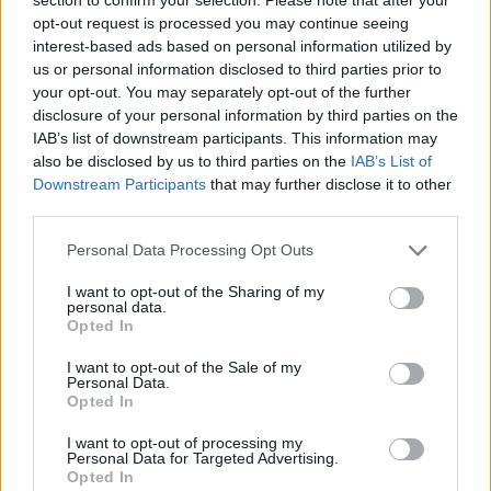
opt-out request is processed you may continue seeing
interest-based ads based on personal information utilized by
us or personal information disclosed to third parties prior to
Meccs Center
your opt-out. You may separately opt-out of the further
disclosure of your personal information by third parties on the
IAB’s list of downstream participants. This information may
Paris Saint-Germain
vs
also be disclosed by us to third parties on the
IAB’s List of
Downstream Participants
that may further disclose it to other
Manchester United
third parties.
Felkészülési szezon 4. mérkőzés
Please note that this website/app uses one or more Google
Personal Data Processing Opt Outs
Nya Ullevi, Göteborg
services and may gather and store information including but
2026-08-08 17:00
not limited to your visit or usage behaviour. You may click to
I want to opt-out of the Sharing of my
personal data.
grant or deny consent to Google and its third-party tags to
Opted In
0 nap 7 óra 10 perc 31 másodperc
use your data for below specified purposes in below Google
consent section.
I want to opt-out of the Sale of my
Personal Data.
Leeds United
vs
Manchester United
2026-08-12 20:30
Opted In
AC Milan
vs
Manchester United
2026-08-15 18:00
I want to opt-out of processing my
Personal Data for Targeted Advertising.
Opted In
ELŐZŐ MÉRKŐZÉSEK