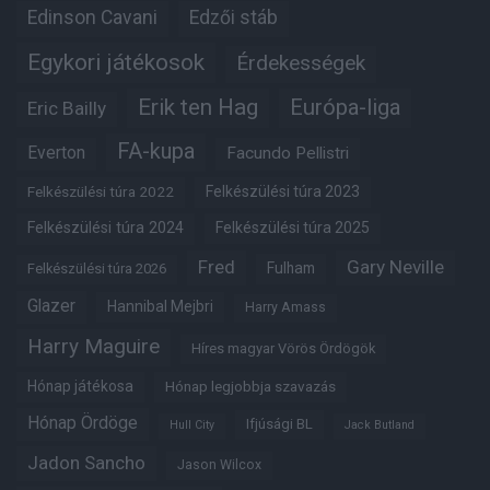
Edinson Cavani
Edzői stáb
Egykori játékosok
Érdekességek
Erik ten Hag
Európa-liga
Eric Bailly
FA-kupa
Everton
Facundo Pellistri
Felkészülési túra 2022
Felkészülési túra 2023
Felkészülési túra 2024
Felkészülési túra 2025
Fred
Gary Neville
Fulham
Felkészülési túra 2026
Glazer
Hannibal Mejbri
Harry Amass
Harry Maguire
Híres magyar Vörös Ördögök
Hónap játékosa
Hónap legjobbja szavazás
Hónap Ördöge
Ifjúsági BL
Hull City
Jack Butland
Jadon Sancho
Jason Wilcox