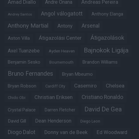
Amad Diallo
Andre Onana
Andreas Pereira
Angol válogatott
Anthony Elanga
Andrey Santos
Anthony Martial
Arsenal
Antony
Átigazolások
Átigazolási Center
Aston Villa
Bajnokok Ligája
Axel Tuanzebe
Ayden Heaven
Benjamin Sesko
Brandon Williams
Bournemouth
Bruno Fernandes
Bryan Mbeumo
Casemiro
Chelsea
Bryan Robson
Cardiff City
Christian Eriksen
Cristiano Ronaldo
Chido Obi
David De Gea
Crystal Palace
Darren Fletcher
Dean Henderson
David Gill
Diego Leon
Diogo Dalot
Donny van de Beek
Ed Woodward