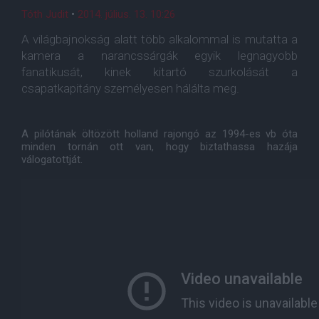
Tóth Judit
•
2014. július. 13. 10:26
A világbajnokság alatt több alkalommal is mutatta a
kamera a narancssárgák egyik legnagyobb
fanatikusát, kinek kitartó szurkolását a
csapatkapitány személyesen hálálta meg.
A pilótának öltözött holland rajongó az 1994-es vb óta
minden tornán ott van, hogy biztathassa hazája
válogatottját.