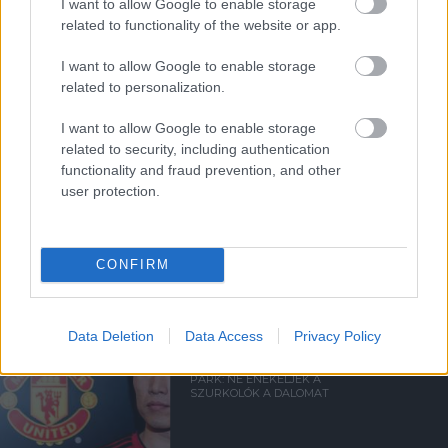
I want to allow Google to enable storage
A UNITED VEZET A 2022/23-
related to functionality of the website or app.
AS GYŐZELMEK
TEKINTETÉBEN
I want to allow Google to enable storage
related to personalization.
I want to allow Google to enable storage
related to security, including authentication
functionality and fraud prevention, and other
user protection.
TUDTÁL EZEKRŐL AZ
EURÓPA-LIGA
STATISZTIKÁKRÓL?
CONFIRM
Data Deletion
Data Access
Privacy Policy
PARK: NE ÉNEKELJÉK A
SZURKOLÓK A DALOMAT