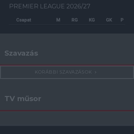
PREMIER LEAGUE 2026/27
Csapat
M
RG
KG
GK
P
Szavazás
KORÁBBI SZAVAZÁSOK
TV műsor