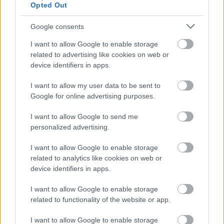
Opted Out
Google consents
I want to allow Google to enable storage
related to advertising like cookies on web or
SHAW ÉS ROONEY
device identifiers in apps.
MEGSÉRÜLTEK
I want to allow my user data to be sent to
Google for online advertising purposes.
I want to allow Google to send me
«
1
2
...
14
15
16
17
18
personalized advertising.
I want to allow Google to enable storage
19
20
21
22
»
related to analytics like cookies on web or
device identifiers in apps.
Meccs Center
I want to allow Google to enable storage
related to functionality of the website or app.
I want to allow Google to enable storage