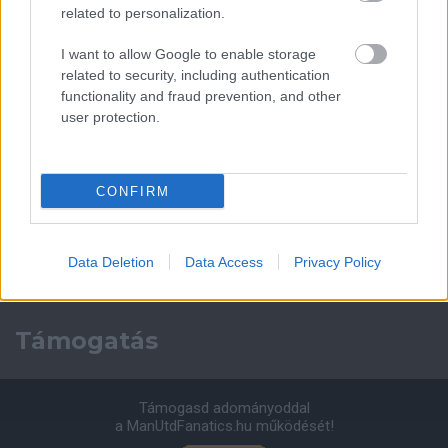
Leeds United
vs
Manchester
related to personalization.
United
I want to allow Google to enable storage
related to security, including authentication
Felkészülési szezon 5. mérkőzés
functionality and fraud prevention, and other
Croke Park, Dublin
2026-08-12 20:30
user protection.
2 nap 12 óra 28 perc 13 másodperc
CONFIRM
AC Milan
vs
Manchester United
2026-08-15 18:00
Data Deletion
Data Access
Privacy Policy
ELŐZŐ MÉRKŐZÉSEK
Támogatás
Támogasd adományoddal
a ManUtdFanatics.hu működését!