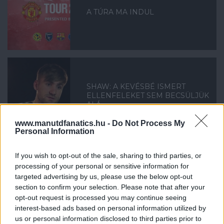
A TÚRA MA INDUL
SHAW: A KEVÉSBÉ ISMERT
ELLENFELEKET SEM BECSÜLJÜK
ALÁ
www.manutdfanatics.hu -
Do Not Process My
Personal Information
If you wish to opt-out of the sale, sharing to third parties, or
processing of your personal or sensitive information for
ÖT JÁTÉKOS, AKINEK
targeted advertising by us, please use the below opt-out
BIZONYÍTANIA KELL A
section to confirm your selection. Please note that after your
FELKÉSZÜLÉS SORÁN
opt-out request is processed you may continue seeing
interest-based ads based on personal information utilized by
us or personal information disclosed to third parties prior to