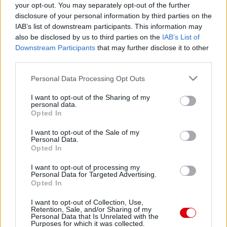
your opt-out. You may separately opt-out of the further
disclosure of your personal information by third parties on the
IAB’s list of downstream participants. This information may
VAN GAAL ELLENZI SHAW U21-
also be disclosed by us to third parties on the
IAB’s List of
ES SZEREPVÁLLALÁSÁT
Downstream Participants
that may further disclose it to other
third parties.
Please note that this website/app uses one or more Google
Personal Data Processing Opt Outs
services and may gather and store information including but
not limited to your visit or usage behaviour. You may click to
I want to opt-out of the Sharing of my
personal data.
grant or deny consent to Google and its third-party tags to
Opted In
use your data for below specified purposes in below Google
HÍREK SÉRÜLÉS FRONTON A
RANGADÓ ELÕTT
consent section.
I want to opt-out of the Sale of my
Personal Data.
Opted In
I want to opt-out of processing my
Personal Data for Targeted Advertising.
Opted In
I want to opt-out of Collection, Use,
SHAW: VAN GAAL HISZ BENNEM
Retention, Sale, and/or Sharing of my
Personal Data that Is Unrelated with the
Purposes for which it was collected.