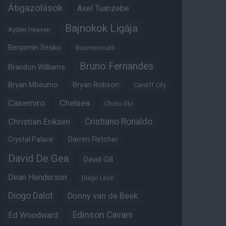
Átigazolások
Axel Tuanzebe
Bajnokok Ligája
Ayden Heaven
Benjamin Sesko
Bournemouth
Bruno Fernandes
Brandon Williams
Bryan Mbeumo
Bryan Robson
Cardiff City
Casemiro
Chelsea
Chido Obi
Christian Eriksen
Cristiano Ronaldo
Crystal Palace
Darren Fletcher
David De Gea
David Gill
Dean Henderson
Diego Leon
Diogo Dalot
Donny van de Beek
Edinson Cavani
Ed Woodward