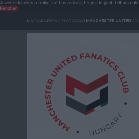
A weboldalunkon cookie-kat használunk, hogy a legjobb felhasználó
Rendben
MAGYARORSZÁG ELSŐSZÁMÚ
MANCHESTER UNITED
SZU