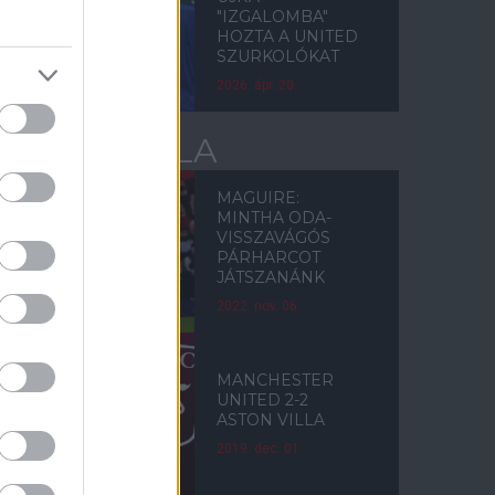
"IZGALOMBA"
HOZTA A UNITED
SZURKOLÓKAT
2026. ápr. 20.
ASTON VILLA
MAGUIRE:
MINTHA ODA-
VISSZAVÁGÓS
PÁRHARCOT
JÁTSZANÁNK
2022. nov. 06.
MANCHESTER
UNITED 2-2
ASTON VILLA
2019. dec. 01.