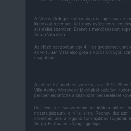
A Vörös Ördögök márciusban és áprilisban mindig
klubokkal szemben, két nagy gyõzelemre emléks
ellenféllel szemben. Ezeket a mérkõzéseket épp
Aston Villa ellen.
Az elõzõ szezonban egy 4-1-es gyõzelmet ünnepel
ez volt Juan Mata elsõ gólja a Vörös Ördögök szín
csapatából.
A gólt az 57. percben szerezte, az elsõ félidõben
Villa Ashley Westwood jóvoltából szépíteni tudott
percben eldöntötte a találkozót, becserélését köv
Hat évet kell visszamenni az idõben ahhoz, 
nosztalgiázzunk a Villa ellen. Rooney duplázn
színeiben, akik a legjobb formájukban fogadták e
Anglia, Európa és a Világ legjobbjai.