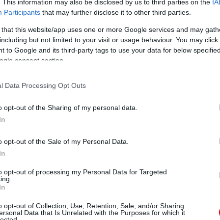
. This information may also be disclosed by us to third parties on the
IA
Participants
that may further disclose it to other third parties.
 that this website/app uses one or more Google services and may gath
including but not limited to your visit or usage behaviour. You may click 
 to Google and its third-party tags to use your data for below specifi
ogle consent section.
l Data Processing Opt Outs
o opt-out of the Sharing of my personal data.
In
o opt-out of the Sale of my Personal Data.
In
to opt-out of processing my Personal Data for Targeted
ing.
In
o opt-out of Collection, Use, Retention, Sale, and/or Sharing
ersonal Data that Is Unrelated with the Purposes for which it
lected.