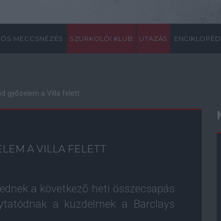
ÖS MECCSNÉZÉS
SZURKOLÓI KLUB
UTAZÁS
ENCIKLOPÉD
d gyõzelem a Villa felett
LEM A VILLA FELETT
ednek a következõ heti összecsapás
olytatódnak a küzdelmek a Barclays