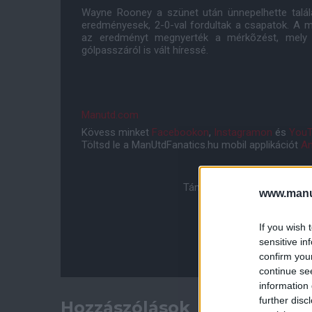
Wayne Rooney a szünet után ünnepelhette talála
eredményesek, 2-0-val fordultak a csapatok. A m
az eredményt megnyerték a mérkõzést, mely Cr
gólpasszáról is vált híressé.
Manutd.com
Kövess minket
Facebookon
,
Instagramon
és
YouT
Töltsd le a ManUtdFanatics.hu mobil applikációt
An
Támogasd adományoddal a 
www.manut
If you wish 
sensitive in
confirm you
continue se
information 
further disc
Hozzászólások