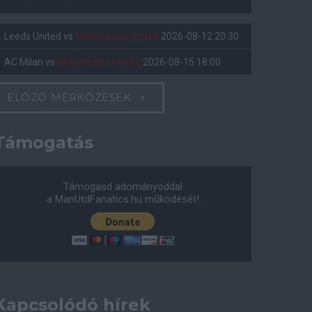
Leeds United
vs
Manchester United
2026-08-12 20:30
AC Milan
vs
Manchester United
2026-08-15 18:00
ELŐZŐ MÉRKŐZÉSEK
Támogatás
Támogasd adományoddal
a ManUtdFanatics.hu működését!
Kapcsolódó hírek