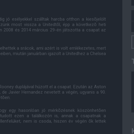
 jó esélyekkel szálltak harcba otthon a kiesõjelölt
zünk most vissza a Unitedtõl, épp a következõ heti
en 2008 és 2014 március 29-én játszotta a csapat az
hettek a srácok, ami azért is volt emlékezetes, mert
eiben, miután januárban igazolt a Unitedhez a Chelsea
 Rooney duplájával húzott el a csapat. Ezután az Aston
, de Javier Hernandez nevetett a végén, ugyanis a 90.
etõen.
hogy egy hasonlóan jó mérkõzésnek köszönhetõen
i tudott ezen a találkozón is, annak a csapatnak a
llenfelüket, nem is csoda, hiszen év végén õk lettek