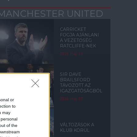
MANCHESTER UNITED
CARRICKET
FOGJA AJÁNLANI
A VEZETŐSÉG
RATCLIFFE-NEK
2026. máj. 13.
SIR DAVE
BRAILSFORD
TÁVOZOTT AZ
IGAZGATÓSÁGBÓL
2026. máj. 07.
sonal or
ection to
ou may
 personal
VÁLTOZÁSOK A
out of the
KLUB KÖRÜL
 downstream