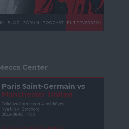
IA
BLOG
FÓRUM
PODCAST
PL TIPPVERSENY
Meccs Center
Paris Saint-Germain
vs
Manchester United
Felkészülési szezon 4. mérkőzés
Nya Ullevi, Göteborg
2026-08-08 17:00
0 nap 6 óra 9 perc 34 másodperc