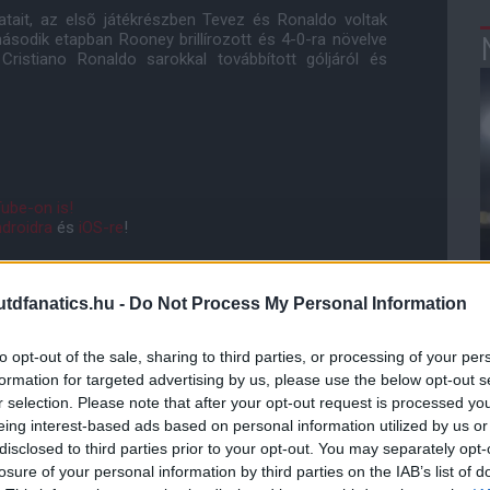
tait, az elsõ játékrészben Tevez és Ronaldo voltak
ásodik etapban Rooney brillírozott és 4-0-ra növelve
istiano Ronaldo sarokkal továbbított góljáról és
ube-on is!
droidra
és
iOS-re
!
ManUtdFanatics.hu működését!
dfanatics.hu -
Do Not Process My Personal Information
to opt-out of the sale, sharing to third parties, or processing of your per
formation for targeted advertising by us, please use the below opt-out s
r selection. Please note that after your opt-out request is processed y
eing interest-based ads based on personal information utilized by us or
disclosed to third parties prior to your opt-out. You may separately opt-
losure of your personal information by third parties on the IAB’s list of