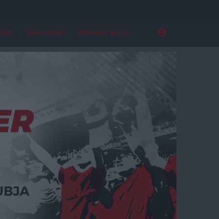
ldal
Regisztráció
Elfelejtett jelszó