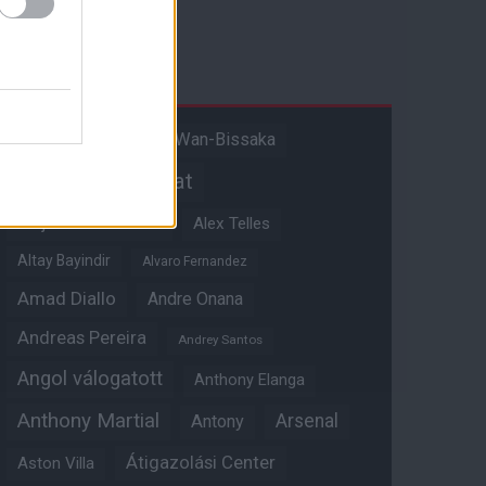
Címkék
Aaron Wan-Bissaka
A hangadó
Akadémiai csapat
Alejandro Garnacho
Alex Telles
Altay Bayindir
Alvaro Fernandez
Amad Diallo
Andre Onana
Andreas Pereira
Andrey Santos
Angol válogatott
Anthony Elanga
Anthony Martial
Arsenal
Antony
Átigazolási Center
Aston Villa