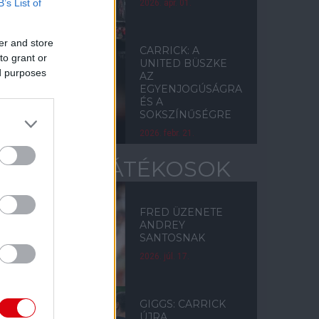
B’s List of
2026. ápr. 01.
er and store
CARRICK: A
to grant or
UNITED BÜSZKE
ed purposes
AZ
EGYENJOGÚSÁGRA
ÉS A
SOKSZÍNŰSÉGRE
2026. febr. 21.
EGYKORI JÁTÉKOSOK
FRED ÜZENETE
ANDREY
SANTOSNAK
2026. júl. 17.
GIGGS: CARRICK
ÚJRA