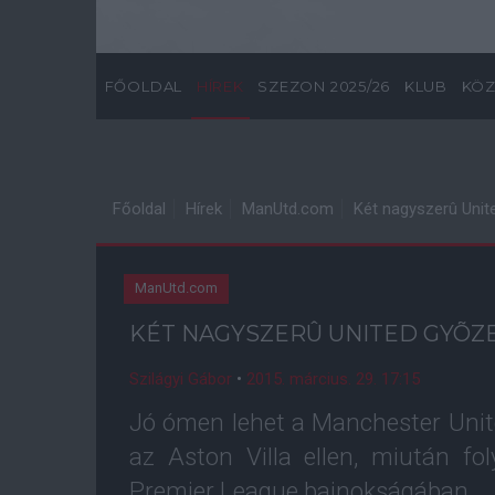
FŐOLDAL
HÍREK
SZEZON 2025/26
KLUB
KÖZ
Főoldal
Hírek
ManUtd.com
Két nagyszerû Unite
ManUtd.com
KÉT NAGYSZERÛ UNITED GYÕZE
Szilágyi Gábor
•
2015. március. 29. 17:15
Jó ómen lehet a Manchester Unit
az Aston Villa ellen, miután f
Premier League bajnokságában.