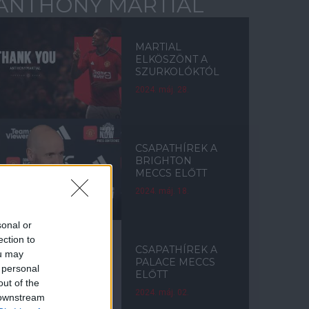
ANTHONY MARTIAL
MARTIAL
ELKÖSZÖNT A
SZURKOLÓKTÓL
2024. máj. 28.
CSAPATHÍREK A
BRIGHTON
MECCS ELŐTT
2024. máj. 18.
sonal or
ection to
CSAPATHÍREK A
ou may
PALACE MECCS
 personal
ELŐTT
out of the
2024. máj. 02.
 downstream