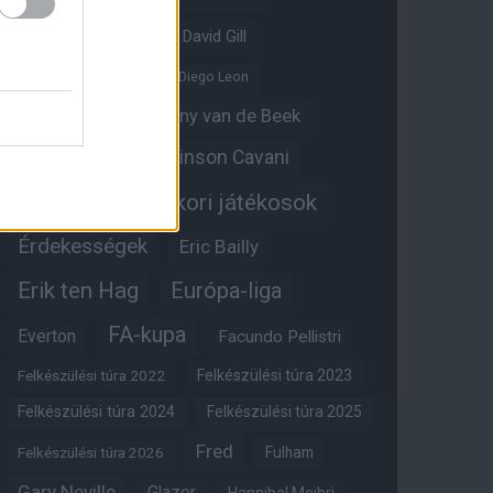
David De Gea
David Gill
Dean Henderson
Diego Leon
Diogo Dalot
Donny van de Beek
Edinson Cavani
Ed Woodward
Egykori játékosok
Edzői stáb
Érdekességek
Eric Bailly
Erik ten Hag
Európa-liga
FA-kupa
Everton
Facundo Pellistri
Felkészülési túra 2022
Felkészülési túra 2023
Felkészülési túra 2024
Felkészülési túra 2025
Fred
Fulham
Felkészülési túra 2026
Gary Neville
Glazer