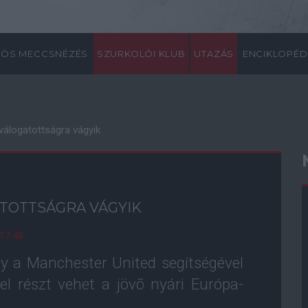
ÖS MECCSNÉZÉS
SZURKOLÓI KLUB
UTAZÁS
ENCIKLOPÉD
válogatottságra vágyik
TOTTSÁGRA VÁGYIK
 17:48
gy a Manchester United segítségével
el részt vehet a jövõ nyári Európa-