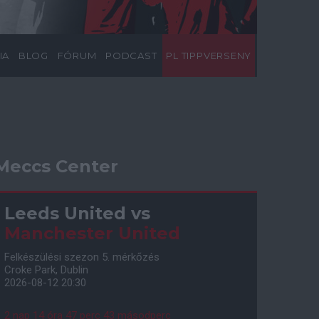
IA
BLOG
FÓRUM
PODCAST
PL TIPPVERSENY
Meccs Center
Leeds United
vs
Manchester United
Felkészülési szezon 5. mérkőzés
Croke Park, Dublin
2026-08-12 20:30
2 nap 14 óra 47 perc 42 másodperc