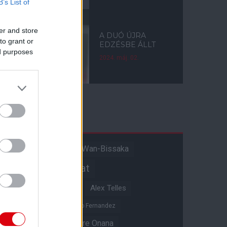
B’s List of
er and store
A DUÓ ÚJRA
to grant or
EDZÉSBE ÁLLT
ed purposes
2024. máj. 02.
Címkék
Aaron Wan-Bissaka
A hangadó
Akadémiai csapat
Alejandro Garnacho
Alex Telles
Altay Bayindir
Alvaro Fernandez
Amad Diallo
Andre Onana