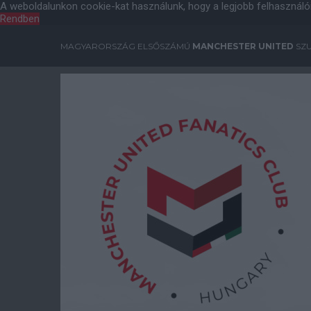
A weboldalunkon cookie-kat használunk, hogy a legjobb felhasználó
Rendben
MAGYARORSZÁG ELSŐSZÁMÚ
MANCHESTER UNITED
SZU