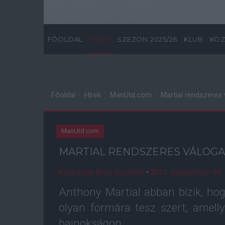
FŐOLDAL
HÍREK
SZEZON 2025/26
KLUB
KÖZ
Főoldal
Hírek
ManUtd.com
Martial rendszeres 
ManUtd.com
MARTIAL RENDSZERES VÁLOGA
Karácsony Böbe Erzsébet
•
2015. szeptember. 08.
Anthony Martial abban bízik, ho
olyan formára tesz szert, amelly
bajnokságon.