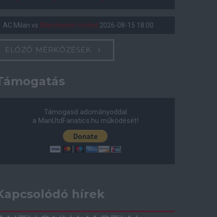
AC Milan
vs
Manchester United
2026-08-15 18:00
ELŐZŐ MÉRKŐZÉSEK
Támogatás
Támogasd adományoddal
a ManUtdFanatics.hu működését!
Kapcsolódó hírek