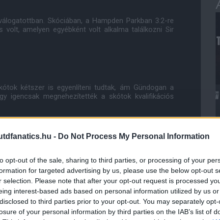
t válogatottban. Skóciában, a Hampden Parkban 3:2-re
 volt, amelyen egyébként volt alkalma találkozni Sir
ótok kétszer is egyenlíteni tudtak, ám Gündogan a
gy igencsak megnehezítették a skótok kvalifikációs
t az Észak-Írország – Magyarország mérkõzésen. Úgy
dfanatics.hu -
Do Not Process My Personal Information
meccs legvégén sikerült egyenlíteniük. A gól a
. Ezzel Észak-Íroszág szinte biztosan ott van az EB-n,
Görögország és Finnország ellen, elég egy gyõzelem
to opt-out of the sale, sharing to third parties, or processing of your per
formation for targeted advertising by us, please use the below opt-out s
r selection. Please note that after your opt-out request is processed y
eing interest-based ads based on personal information utilized by us or
disclosed to third parties prior to your opt-out. You may separately opt-
losure of your personal information by third parties on the IAB’s list of
sapatát. Anglia U21-es válogatottja ugyanis megkezdte