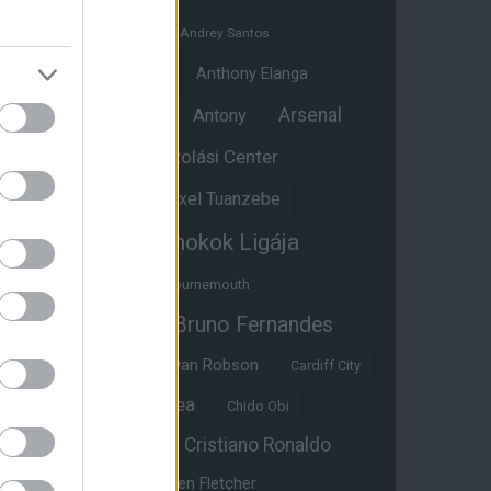
Andreas Pereira
Andrey Santos
Angol válogatott
Anthony Elanga
Anthony Martial
Arsenal
Antony
Átigazolási Center
Aston Villa
Átigazolások
Axel Tuanzebe
Bajnokok Ligája
Ayden Heaven
Benjamin Sesko
Bournemouth
Bruno Fernandes
Brandon Williams
Bryan Mbeumo
Bryan Robson
Cardiff City
Casemiro
Chelsea
Chido Obi
Christian Eriksen
Cristiano Ronaldo
Crystal Palace
Darren Fletcher