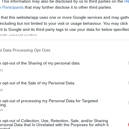
. This information may also be disclosed by us to third parties on the
IA
lemmel sikerült indítania Norvégia ellen. James Ward-
 a múlt héten mutatkozott be az U23-as csapatban az
Participants
that may further disclose it to other third parties.
 that this website/app uses one or more Google services and may gath
including but not limited to your visit or usage behaviour. You may click 
 to Google and its third-party tags to use your data for below specifi
ogle consent section.
ube-on is!
l Data Processing Opt Outs
droidra
és
iOS-re
!
o opt-out of the Sharing of my personal data.
ManUtdFanatics.hu működését!
In
o opt-out of the Sale of my Personal Data.
In
to opt-out of processing my Personal Data for Targeted
ing.
In
o opt-out of Collection, Use, Retention, Sale, and/or Sharing
ersonal Data that Is Unrelated with the Purposes for which it
lected.