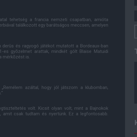
iatal tehetség a francia nemzeti csapatban, amióta
erbiával találkozott egy barátságos meccsen, amelyen
en derûs és ragyogó játékot mutatott a Bordeaux-ban
1-es gyõzelmet arattak, mindkét gólt Blaise Matuidi
a mérkõzést is.
 „Remélem azáltal, hogy jól játszom a klubomban,
.“
szteltetés volt. Kicsit olyan volt, mint a Bajnokok
tam, amit csak tudtam és nyertünk. Ez a legfontosabb.