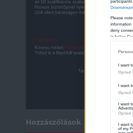
participants
az EB kvalifikációs szakaszt, melyet 1:0-ás gyõze
Prowse büntetõjével nyertek az angolok. Wilson
Downstream 
USA elleni barátságos mérkõzésen.
Please note
information 
deny consent
in below Go
manutd.com
Kövess minket
Facebookon
,
Instagramon
és
YouT
Persona
Töltsd le a ManUtdFanatics.hu mobil applikációt
An
I want t
Támogasd adományoddal a 
Opted 
I want t
Opted 
I want 
Advertis
Opted 
Hozzászólások
I want t
of my P
was col