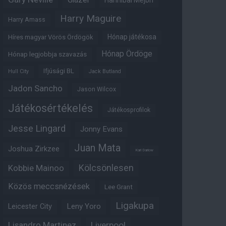
Hannibal Mejbri
Harry Maguire
Harry Amass
Hónap játékosa
Híres magyar Vörös Ördögök
Hónap Ördöge
Hónap legjobbja szavazás
Ifjúsági BL
Hull City
Jack Butland
Jadon Sancho
Jason Wilcox
Játékosértékelés
Játékosprofilok
Jesse Lingard
Jonny Evans
Juan Mata
Joshua Zirkzee
Karl Darlow
Kölcsönlesen
Kobbie Mainoo
Közös meccsnézések
Lee Grant
Ligakupa
Leny Yoro
Leicester City
Lisandro Martinez
Liverpool