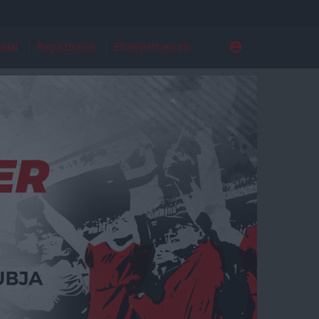
ldal
Regisztráció
Elfelejtett jelszó