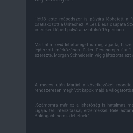
Hétfõ este másodszor is pályára léphetett a f
csatlakozott a Unitedhez. A Les Bleus csapata Sz
csereként lépett pályára az utolsó 15 percben.
Martial a rövid lehetõséget is megragadta, hisz
lejátszott mérkõzésen. Didier Deschamps fiai 2:
szerezte. Morgan Schneiderlin végig játszotta ezt 
A meccs után Martial a következõket mondta:
rendszeresen meghívót kapok majd a válogatottba
„Számomra már ez a lehetõség is hatalmas megti
Ligája, teli intenzitással, érzelmekkel. Bele ad
Boldogabb nem is lehetnék.“