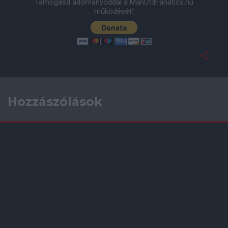
Támogasd adományoddal a ManUtdFanatics.hu
működését!
Hozzászólások