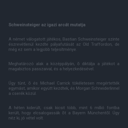
Schweinsteiger az igazi arcát mutatja
A német válogatott játékos, Bastian Schweinsteiger szinte
észrevétlenül kezdte pályafutását az Old Traffordon, de
még ez sem a legjobb teljesítménye.
Meghatározó alak a középpályán, õ diktálja a játékot a
magabiztos passzaival, és a helyezkedésével.
Úgy tûnt, õ és Michael Carrick tökéletesen megértették
egymást, amikor együtt kezdtek, és Morgan Schneiderlinnel
a cserék közül.
A héten kiderült, csak kicsit több, mint 6 millió fontba
került, hogy elcsalogassák õt a Bayern Münchentõl. Úgy
néz ki, jó vétel volt.