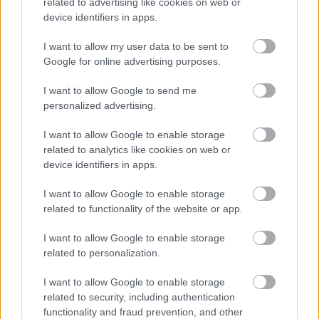
related to advertising like cookies on web or
device identifiers in apps.
I want to allow my user data to be sent to
Google for online advertising purposes.
I want to allow Google to send me
Meccs Center
personalized advertising.
I want to allow Google to enable storage
Paris Saint-Germain
vs
related to analytics like cookies on web or
device identifiers in apps.
Manchester United
I want to allow Google to enable storage
Felkészülési szezon 4. mérkőzés
related to functionality of the website or app.
Nya Ullevi, Göteborg
2026-08-08 17:00
I want to allow Google to enable storage
related to personalization.
I want to allow Google to enable storage
Leeds United
vs
Manchester United
2026-08-12 20:30
related to security, including authentication
functionality and fraud prevention, and other
AC Milan
vs
Manchester United
2026-08-15 18:00