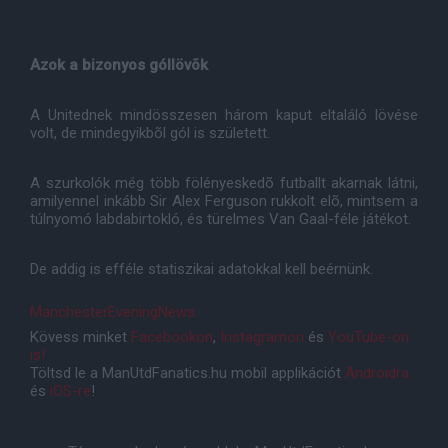
Azok a bizonyos góllövõk
A Unitednek mindösszesen három kaput eltaláló lövése
volt, de mindegyikbõl gól is született.
A szurkolók még több fölényeskedõ futballt akarnak látni,
amilyennel inkább Sir Alex Ferguson rukkolt elõ, mintsem a
túlnyomó labdabirtokló, és türelmes Van Gaal-féle játékot.
De addig is efféle statiszikai adatokkal kell beérnünk.
ManchesterEveningNews
Kövess minket
Facebookon
,
Instagramon
és
YouTube-on
is!
Töltsd le a ManUtdFanatics.hu mobil applikációt
Androidra
és
iOS-re
!