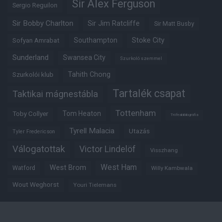
Sir Alex Ferguson
Sergio Reguilon
Sir Bobby Charlton
Sir Jim Ratcliffe
Sir Matt Busby
Southampton
Stoke City
Sofyan Amrabat
Sunderland
Swansea City
Szurkoló szemmel
Tahith Chong
Szurkolói klub
Tartalék csapat
Taktikai mágnestábla
Tottenham
Tom Heaton
Toby Collyer
Trófeabibliográfia
Tyrell Malacia
Utazás
Tyler Fredericson
Válogatottak
Victor Lindelöf
Visszhang
West Ham
West Brom
Watford
Willy Kambwala
Wout Weghorst
Youri Tielemans