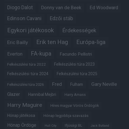
Diogo Dalot
Donny van de Beek
Ed Woodward
Edinson Cavani
Edzői stáb
Egykori játékosok
Érdekességek
Erik ten Hag
Európa-liga
Eric Bailly
FA-kupa
Everton
Facundo Pellistri
Felkészülési túra 2022
Felkészülési túra 2023
Felkészülési túra 2024
Felkészülési túra 2025
Fred
Gary Neville
Fulham
Felkészülési túra 2026
Glazer
Hannibal Mejbri
Harry Amass
Harry Maguire
Híres magyar Vörös Ördögök
Hónap játékosa
Hónap legjobbja szavazás
Hónap Ördöge
Ifjúsági BL
Hull City
Jack Butland