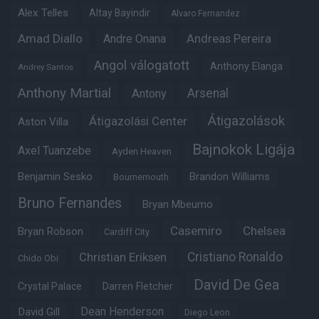
Alex Telles
Altay Bayindir
Alvaro Fernandez
Amad Diallo
Andre Onana
Andreas Pereira
Angol válogatott
Anthony Elanga
Andrey Santos
Anthony Martial
Arsenal
Antony
Átigazolások
Átigazolási Center
Aston Villa
Bajnokok Ligája
Axel Tuanzebe
Ayden Heaven
Benjamin Sesko
Brandon Williams
Bournemouth
Bruno Fernandes
Bryan Mbeumo
Casemiro
Chelsea
Bryan Robson
Cardiff City
Christian Eriksen
Cristiano Ronaldo
Chido Obi
David De Gea
Crystal Palace
Darren Fletcher
Dean Henderson
David Gill
Diego Leon