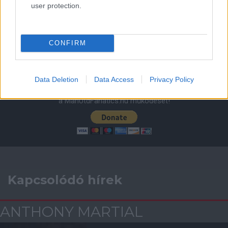
user protection.
ELŐZŐ MÉRKŐZÉSEK
CONFIRM
Támogatás
Data Deletion
Data Access
Privacy Policy
Támogasd adományoddal
a ManUtdFanatics.hu működését!
Kapcsolódó hírek
ANTHONY MARTIAL