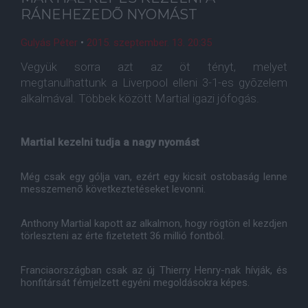
RÁNEHEZEDÕ NYOMÁST
Gulyás Péter
•
2015. szeptember. 13. 20:35
Vegyük sorra azt az öt tényt, melyet
megtanulhattunk a Liverpool elleni 3-1-es gyõzelem
alkalmával. Többek között Martial igazi jófogás.
Martial kezelni tudja a nagy nyomást
Még csak egy gólja van, ezért egy kicsit ostobaság lenne
messzemenõ következtetéseket levonni.
Anthony Martial kapott az alkalmon, hogy rögtön el kezdjen
törleszteni az érte fizetetett 36 millió fontból.
Franciaországban csak az új Thierry Henry-nak hívják, és
honfitársát fémjelzett egyéni megoldásokra képes.