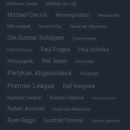
Matheus Cunha
Matthijs de Ligt
Michael Carrick
Nemanja Matic
Newcastle
Női csapat
Noussair Mazraoui
Norwich City
Ole Gunnar Solskjaer
Omar Berrada
Paul Pogba
Paul Scholes
Patrick Dorgu
Phil Jones
Pénzügyek
Phil Neville
Pletykák, átigazolások
Podcast
Premier League
Ralf Rangnick
Raphaël Varane
Rasmus Højlund
Richard Arnold
Ruben Amorim
Ruud van Nistelrooy
Ryan Giggs
Scott McTominay
Senne Lammens