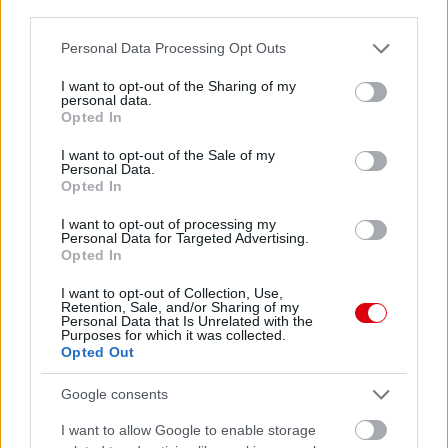
third parties.
Please note that this website/app uses one or more Google
Personal Data Processing Opt Outs
services and may gather and store information including but
not limited to your visit or usage behaviour. You may click to
I want to opt-out of the Sharing of my
personal data.
grant or deny consent to Google and its third-party tags to
Opted In
use your data for below specified purposes in below Google
consent section.
I want to opt-out of the Sale of my
Personal Data.
Opted In
I want to opt-out of processing my
Personal Data for Targeted Advertising.
Opted In
I want to opt-out of Collection, Use,
Retention, Sale, and/or Sharing of my
Personal Data that Is Unrelated with the
Purposes for which it was collected.
Opted Out
Google consents
I want to allow Google to enable storage