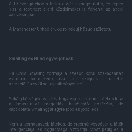
A 19 éves játékos a fizikai erejét is megmutatta, és képes
lesz a test-test elleni küzdelmeket is felvenni az angol
bajnokságban.
A Manchester United drukkereinek új hõsük született.
Smalling és Blind egyre jobbak
Ha Chris Smalling formája a szezon korai szakaszában
váratlanul kiemelkedõ, akkor mit szóljunk a mellette
szereplõ Daley Blind teljesítményéhez?
Sokáig kétségek övezték, hogy vajon a holland játékos lesz
a hosszútávú megoldás belsõvédõ pozícióra, de
kapcsolata Smallinggal egyre jobb és jobb lesz.
Nem a legmagasabb játékos, de eredményességét a játék
intelligenciája, és higgadtsága biztosítja. Most pedig ez a