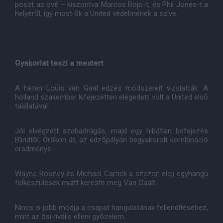
poszt az övé – kiszorítva Marcos Rojo-t, és Phil Jones-t a
helyérõl, így most õk a United védelmének a szíve.
Gyakorlat teszi a mestert
A héten Louis van Gaal edzés módszereit vizslatták. A
holland szakember kifejezetten elégedett volt a United elsõ
találatával.
Jól elvégzett szabadrúgás, majd egy hibátlan befejezés
Blindtõl. Órákon át, az edzõpályán begyakorolt kombináció
eredménye.
Wayne Rooney és Michael Carrick a szezon eleji egyhangú
felkészülések miatt kereste meg Van Gaalt.
Nincs is jobb módja a csapat hangulatának fellendítéséhez,
mint az õsi rivális elleni gyõzelem.