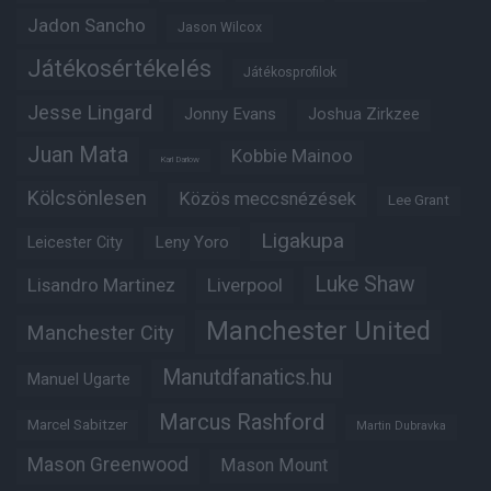
Jadon Sancho
Jason Wilcox
Játékosértékelés
Játékosprofilok
Jesse Lingard
Jonny Evans
Joshua Zirkzee
Juan Mata
Kobbie Mainoo
Karl Darlow
Kölcsönlesen
Közös meccsnézések
Lee Grant
Ligakupa
Leny Yoro
Leicester City
Luke Shaw
Lisandro Martinez
Liverpool
Manchester United
Manchester City
Manutdfanatics.hu
Manuel Ugarte
Marcus Rashford
Marcel Sabitzer
Martin Dubravka
Mason Greenwood
Mason Mount