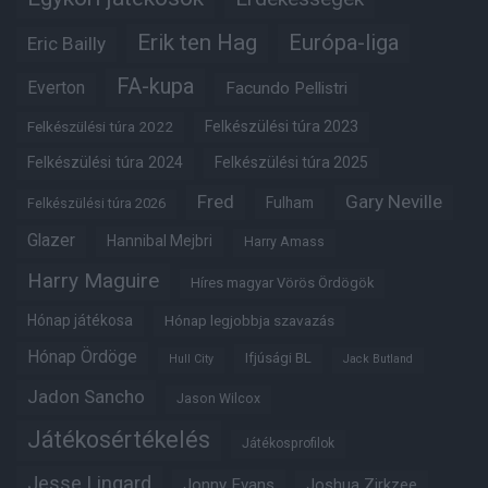
Erik ten Hag
Európa-liga
Eric Bailly
FA-kupa
Everton
Facundo Pellistri
Felkészülési túra 2022
Felkészülési túra 2023
Felkészülési túra 2024
Felkészülési túra 2025
Fred
Gary Neville
Fulham
Felkészülési túra 2026
Glazer
Hannibal Mejbri
Harry Amass
Harry Maguire
Híres magyar Vörös Ördögök
Hónap játékosa
Hónap legjobbja szavazás
Hónap Ördöge
Ifjúsági BL
Hull City
Jack Butland
Jadon Sancho
Jason Wilcox
Játékosértékelés
Játékosprofilok
Jesse Lingard
Jonny Evans
Joshua Zirkzee