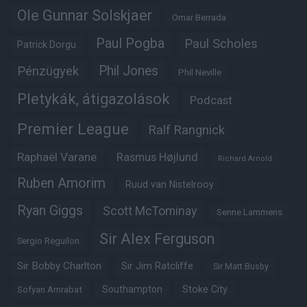
Ole Gunnar Solskjaer
Omar Berrada
Paul Pogba
Paul Scholes
Patrick Dorgu
Phil Jones
Pénzügyek
Phil Neville
Pletykák, átigazolások
Podcast
Premier League
Ralf Rangnick
Raphaël Varane
Rasmus Højlund
Richard Arnold
Ruben Amorim
Ruud van Nistelrooy
Ryan Giggs
Scott McTominay
Senne Lammens
Sir Alex Ferguson
Sergio Reguilon
Sir Bobby Charlton
Sir Jim Ratcliffe
Sir Matt Busby
Southampton
Stoke City
Sofyan Amrabat