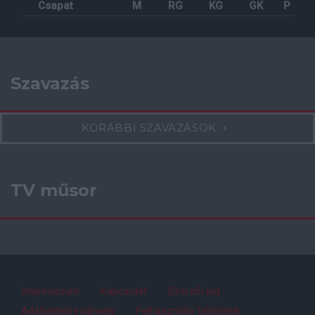
Csapat
M
RG
KG
GK
P
Szavazás
KORÁBBI SZAVAZÁSOK
TV műsor
Impresszum
Kapcsolat
Szerzői jog
Adatvédelmi irányelv
Felhasználói feltételek