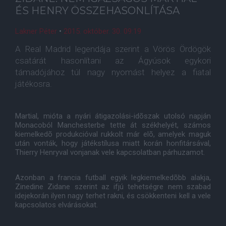
ÉS HENRY ÖSSZEHASONLÍTÁSA
Lakner Péter
•
2015. október. 30. 09:19
A Real Madrid legendája szerint a Vörös Ördögök
csatárát hasonlítani az Ágyúsok egykori
támadójához túl nagy nyomást helyez a fiatal
játékosra.
Martial, mióta a nyári átigazolási-idõszak utolsó napján
Monacoból Manchesterbe tette át székhelyét, számos
kiemelkedõ produkcióval rukkolt már elõ, amelyek maguk
után vonták, hogy játékstílusa miatt korán honfitársával,
Thierry Henryval vonjanak vele kapcsolatban párhuzamot.
Azonban a francia futball egyik legkiemelkedõbb alakja,
Zinedine Zidane szerint az ifjú tehetségre nem szabad
idejekorán ilyen nagy terhet rakni, és csökkenteni kell a vele
kapcsolatos elvárásokat.