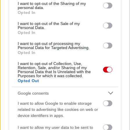
Meccs Center
not limited to your visit or usage behaviour. You may click to
I want to opt-out of the Sharing of my
personal data.
grant or deny consent to Google and its third-party tags to
Opted In
use your data for below specified purposes in below Google
consent section.
Paris Saint-Germain
vs
I want to opt-out of the Sale of my
Personal Data.
Opted In
Manchester United
I want to opt-out of processing my
Felkészülési szezon 4. mérkőzés
Personal Data for Targeted Advertising.
Nya Ullevi, Göteborg
Opted In
2026-08-08 17:00
I want to opt-out of Collection, Use,
Retention, Sale, and/or Sharing of my
1 nap 15 óra 13 perc 29 másodperc
Personal Data that Is Unrelated with the
Purposes for which it was collected.
Opted Out
Leeds United
vs
Manchester United
2026-08-12 20:30
Google consents
AC Milan
vs
Manchester United
2026-08-15 18:00
I want to allow Google to enable storage
related to advertising like cookies on web or
ELŐZŐ MÉRKŐZÉSEK
device identifiers in apps.
I want to allow my user data to be sent to