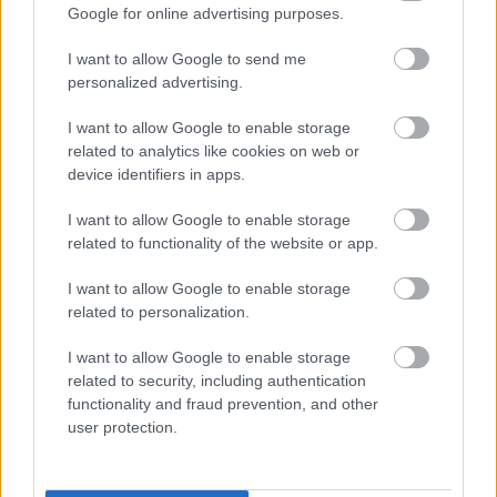
Támogatás
Google for online advertising purposes.
I want to allow Google to send me
Támogasd adományoddal
personalized advertising.
a ManUtdFanatics.hu működését!
I want to allow Google to enable storage
related to analytics like cookies on web or
device identifiers in apps.
I want to allow Google to enable storage
related to functionality of the website or app.
Kapcsolódó hírek
I want to allow Google to enable storage
related to personalization.
ANTHONY MARTIAL
I want to allow Google to enable storage
related to security, including authentication
functionality and fraud prevention, and other
user protection.
MARTIAL ELKÖSZÖNT A
SZURKOLÓKTÓL