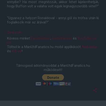
ennyibe? Ha most megnézzük, akkor lehet kijelenthetjük,
hogy Buffon volt a valaha volt egyik legnagyszerûbb vétel?"
"Ugyanez a helyzet Ronaldoval - annyi gól és trófea után ki
foglalkozik már az árával?"
Goal.com
Kövess minket
Facebookon
,
Instagramon
és
YouTube-on
is!
Töltsd le a ManUtdFanatics.hu mobil applikációt
Androidra
és
iOS-re
!
Támogasd adományoddal a ManUtdFanatics.hu
működését!