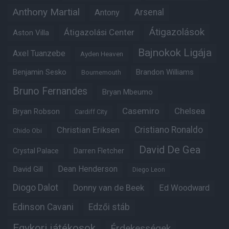
Anthony Martial
Arsenal
Antony
Átigazolások
Átigazolási Center
Aston Villa
Bajnokok Ligája
Axel Tuanzebe
Ayden Heaven
Benjamin Sesko
Brandon Williams
Bournemouth
Bruno Fernandes
Bryan Mbeumo
Casemiro
Chelsea
Bryan Robson
Cardiff City
Christian Eriksen
Cristiano Ronaldo
Chido Obi
David De Gea
Crystal Palace
Darren Fletcher
Dean Henderson
David Gill
Diego Leon
Diogo Dalot
Donny van de Beek
Ed Woodward
Edinson Cavani
Edzői stáb
Egykori játékosok
Érdekességek