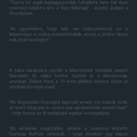
"Thierry az egyik legnagyszerûbb futballista, nem fair ilyen
nyomást helyezni erre a fiúra [Martial]" - kezdte Zidane a
Shortlistnek.
"Az egyértelmû, hogy tele van önbizalommal, és a
képességei is sokra predesztinálják, amely a jövõre nézve
sok jóval kecsegtet."
A sajtó darabokra szedte a Manchester Unitedet, amiért
Martialért 36 millió fontot fizettek ki a Monaconak,
azonban Zidane hiszi, a 19 éves játékos hosszú távon jó
vételnek bizonyul majd.
"Az átigazolási összegek kapcsán amely ma soknak tûnik,
az lehet, hogy pár év múlva már aprópénznek számít majd"
- tette hozzá az Aranylabdás egykori középpályás.
"Az emberek megõrültek, amikor a Juventus kifizette
Gianluigi Buffon vételárát - hogy kerülhet egy kapus