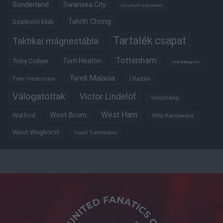
Sunderland
Swansea City
Szurkoló szemmel
Tahith Chong
Szurkolói klub
Tartalék csapat
Taktikai mágnestábla
Tottenham
Tom Heaton
Toby Collyer
Trófeabibliográfia
Tyrell Malacia
Utazás
Tyler Fredericson
Válogatottak
Victor Lindelöf
Visszhang
West Ham
West Brom
Watford
Willy Kambwala
Wout Weghorst
Youri Tielemans