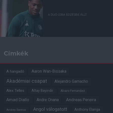
A DUÓ ÚJRA EDZÉSBE ÁLLT
Címkék
Aaron Wan-Bissaka
A hangadó
Akadémiai csapat
Alejandro Garnacho
Alex Telles
Altay Bayindir
Alvaro Fernandez
Amad Diallo
Andre Onana
Andreas Pereira
Angol válogatott
Anthony Elanga
Andrey Santos