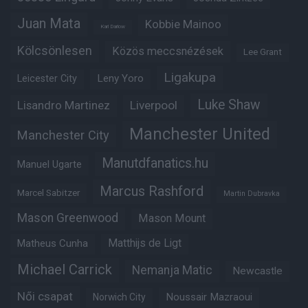
Juan Mata
Kobbie Mainoo
Karl Darlow
Kölcsönlesen
Közös meccsnézések
Lee Grant
Ligakupa
Leny Yoro
Leicester City
Luke Shaw
Lisandro Martinez
Liverpool
Manchester United
Manchester City
Manutdfanatics.hu
Manuel Ugarte
Marcus Rashford
Marcel Sabitzer
Martin Dubravka
Mason Greenwood
Mason Mount
Matheus Cunha
Matthijs de Ligt
Michael Carrick
Nemanja Matic
Newcastle
Női csapat
Noussair Mazraoui
Norwich City